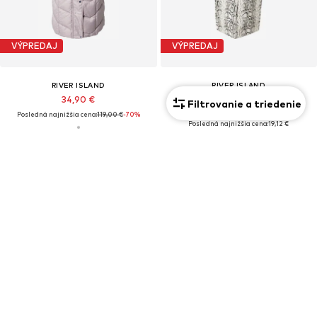
VÝPREDAJ
VÝPREDAJ
RIVER ISLAND
RIVER ISLAND
34,90 €
23,90 €
Filtrovanie a triedenie
Posledná najnižšia cena:
119,00 €
-70%
Pôvodne: 59,90 €
Posledná najnižšia cena:
19,12 €