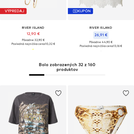
VÝPREDAJ
KUPÓN
RIVER ISLAND
RIVER ISLAND
12,90 €
26,91 €
Pôvodne: 32,90 €
Pôvodne: 44,90 €
Posledná najnižšia cena:
10,32 €
Posledná najnižšia cena:
13,16 €
Bolo zobrazených 32 z 160
produktov