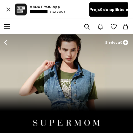
ABOUT YOU App
Prejsť do aplikácie
(152 700)
Sledovať