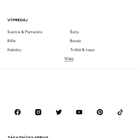
VÝPREDAJ
Svetre & Pleteniny
Šaty
Rifle
Bundy
Kabáty
Tričká & topy
Viac
Nohavice
Bielizeň
Sukne
Blúzky & tuniky
Mikiny
Saká
Plavky
Overaly
Móda pre plnoštíhle
Tehotenské oblečenie
Obuv
Sport
Doplnky
Premium
OBLEČENIE
ZÁKAZNÍCKY SERVIS