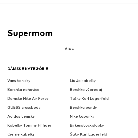
Supermom
Viac
DÁMSKE KATEGÓRIE
Vans tenisky
Liu Jo kabelky
Bershka nohavice
Bershka výpredaj
Damske Nike Air Force
Tašky Karl Lagerfeld
GUESS crossbody
Bershka bundy
Adidas tenisky
Nike topanky
Kabelky Tommy Hilfiger
Birkenstock slapky
Cierne kabelky
Šaty Karl Lagerfeld