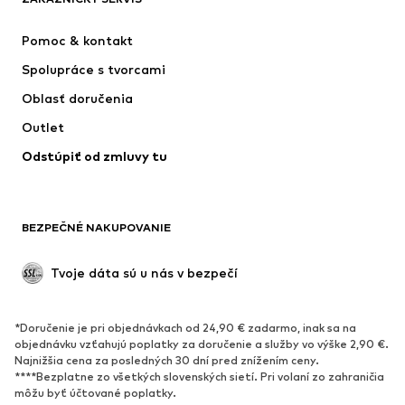
Nové
Obľúbené
Šaty
Rifle
Pomoc & kontakt
Tričká & topy
Nohavice
Spolupráce s tvorcami
Bundy
Svetre & pleteniny
Oblasť doručenia
Bielizeň
Blúzky & tuniky
Outlet
Kabáty
Sukne
Odstúpiť od zmluvy tu
Plavky
Mikiny
Saká
Overaly
Móda pre plnoštíhle
Tehotenské oblečenie
BEZPEČNÉ NAKUPOVANIE
Príležitosti
Exkluzívne
Upcyklácia
Tvoje dáta sú u nás v bezpečí
OBUV
*Doručenie je pri objednávkach od 24,90 € zadarmo, inak sa na
Nové
Obľúbené
objednávku vzťahujú poplatky za doručenie a služby vo výške 2,90 €.
Najnižšia cena za posledných 30 dní pred znížením ceny.
Tenisky
Členkové čižmy
****Bezplatne zo všetkých slovenských sietí. Pri volaní zo zahraničia
Topánky na vysokom podpätku
Čižmy
môžu byť účtované poplatky.