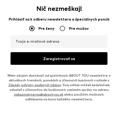
Nič nezmeškaj!
Prihlásiť sa k odberu newslettera a špeciálnych ponúk
Pre ženy
Pre mužov
Tvoja e-mailová adresa
Zaregistrovať sa
Mám záujem dostávať od spoločnosti ABOUT YOU newslettre o
aktuálnych trendoch, ponukách a zľavových kupónoch v súlade s
Zásady ochrany osobných údajov
. Svoj súhlas môžeš kedykoľvek
odvolať s účinnosťou do budúcnosti zaslaním správy na adresu
zakaznickyservis@aboutyou.sk
alebo použitím možnosti
odhlásenia na konci každého newslettera.