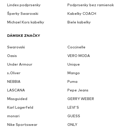
Lindex podprsenky
Podprsenky bez ramienok
Šperky Swarovski
Kabelky COACH
Michael Kors kabelky
Biele kabelky
DÁMSKE ZNAČKY
Swarovski
Coccinelle
Oasis
VERO MODA
Under Armour
Unique
s.Oliver
Mango
NEBBIA
Puma
LASCANA
Pepe Jeans
Missguided
GERRY WEBER
Karl Lagerfeld
LEVI'S
monari
GUESS
Nike Sportswear
ONLY