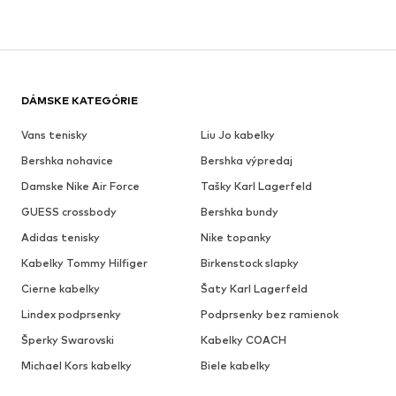
DÁMSKE KATEGÓRIE
Vans tenisky
Liu Jo kabelky
Bershka nohavice
Bershka výpredaj
Damske Nike Air Force
Tašky Karl Lagerfeld
GUESS crossbody
Bershka bundy
Adidas tenisky
Nike topanky
Kabelky Tommy Hilfiger
Birkenstock slapky
Cierne kabelky
Šaty Karl Lagerfeld
Lindex podprsenky
Podprsenky bez ramienok
Šperky Swarovski
Kabelky COACH
Michael Kors kabelky
Biele kabelky