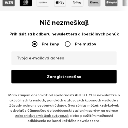
Nič nezmeškaj!
Prihlásiť sa k odberu newslettera a špeciálnych ponúk
Pre ženy
Pre mužov
Tvoja e-mailová adresa
Zaregistrovať sa
Mám záujem dostávať od spoločnosti ABOUT YOU newslettre o
aktuálnych trendoch, ponukách a zľavových kupónoch v súlade s
Zásady ochrany osobných údajov
. Svoj súhlas môžeš kedykoľvek
odvolať s účinnosťou do budúcnosti zaslaním správy na adresu
zakaznickyservis@aboutyou.sk
alebo použitím možnosti
odhlásenia na konci každého newslettera.