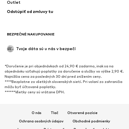
Outlet
Kabáty
Sukne
Odstúpiť od zmluvy tu
Plavky
Mikiny
Saká
Overaly
Móda pre plnoštíhle
Tehotenské oblečenie
BEZPEČNÉ NAKUPOVANIE
Príležitosti
Exkluzívne
Upcyklácia
Tvoje dáta sú u nás v bezpečí
OBUV
*Doručenie je pri objednávkach od 24,90 € zadarmo, inak sa na
Nové
Obľúbené
objednávku vzťahujú poplatky za doručenie a služby vo výške 2,90 €.
Najnižšia cena za posledných 30 dní pred znížením ceny.
Tenisky
Členkové čižmy
****Bezplatne zo všetkých slovenských sietí. Pri volaní zo zahraničia
Topánky na vysokom podpätku
Čižmy
môžu byť účtované poplatky.
******Všetky ceny sú vrátane DPH.
Sandále
Poltopánky
Športová obuv
Baleríny
Šľapky
Papuče
O nás
Tlač
Otvorené pozície
Exkluzívne
Ochrana osobných údajov
Obchodné podmienky