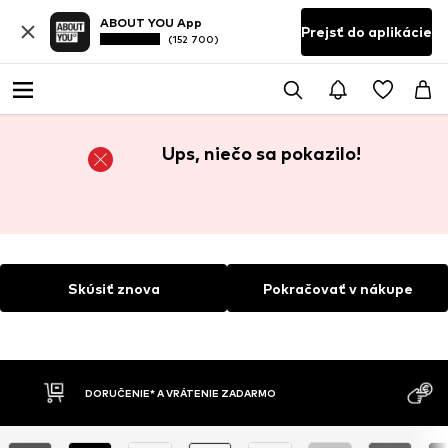
ABOUT YOU App
Prejsť do aplikácie
(152 700)
Ups, niečo sa pokazilo!
Skúsiť znova
Pokračovať v nákupe
DORUČENIE* A VRÁTENIE ZADARMO