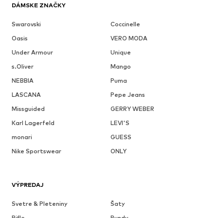
DÁMSKE ZNAČKY
Swarovski
Coccinelle
Oasis
VERO MODA
Under Armour
Unique
s.Oliver
Mango
NEBBIA
Puma
LASCANA
Pepe Jeans
Missguided
GERRY WEBER
Karl Lagerfeld
LEVI'S
monari
GUESS
Nike Sportswear
ONLY
VÝPREDAJ
Svetre & Pleteniny
Šaty
Rifle
Bundy