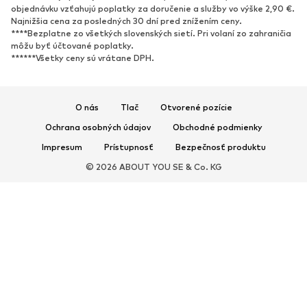
Nové
Obľúbené
objednávku vzťahujú poplatky za doručenie a služby vo výške 2,90 €.
Najnižšia cena za posledných 30 dní pred znížením ceny.
Tenisky
Členkové čižmy
****Bezplatne zo všetkých slovenských sietí. Pri volaní zo zahraničia
Topánky na vysokom podpätku
Čižmy
môžu byť účtované poplatky.
******Všetky ceny sú vrátane DPH.
Sandále
Poltopánky
Športová obuv
Baleríny
Šľapky
Papuče
O nás
Tlač
Otvorené pozície
Exkluzívne
Ochrana osobných údajov
Obchodné podmienky
Impresum
Prístupnosť
Bezpečnosť produktu
ŠPORT
© 2026 ABOUT YOU SE & Co. KG
Športové oblečenie
Druhy športov
Športová obuv
Športové batohy a tašky
Športové doplnky
DOPLNKY
Nové
Tašky & batohy
Bižutéria
Šály & šatky