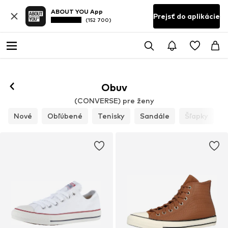
ABOUT YOU App
Prejsť do aplikácie
(152 700)
Sledovať
Obuv
(CONVERSE) pre ženy
Nové
Obľúbené
Tenisky
Sandále
Šľapky
Š