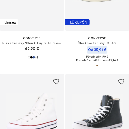
Unisex
KUPÓN
CONVERSE
CONVERSE
Nízke tenisky 'Chuck Taylor All Star Classic'
Členkové tenisky 'CTAS'
69,90 €
Od 35,91 €
Pôvodne: 84,90 €
+
5
Posledná najnižšia cena:
23,94 €