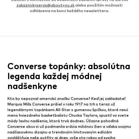
zakaznickyservis@aboutyou.sk
alebo použitím možnosti
odhlásenia na konci každého newslettera.
Converse topánky: absolútna
legenda každej módnej
nadšenkyne
Kto by nepoznal americkú značku Converse? Keď jej zakladateľ
Marquis Mills Converse prišiel v roku 1917 na trh s teraz už
legendárnymi topánkami All-Star s gumenou špičkou, ktoré nesú
meno hviezdneho basketbalistu Chucka Taylora, spustil vo svete
módy lavínu nadšenia, ktorá trvá dodnes. Úžasne pohodlná
Converse obuv si už podmanila srdcia miliónov žien a vďaka svojmu
nadčasovému dizajnu a trendovým limitovaným edíciám
ozvláštňuje naše outfity aj dnes, vyše sto rokov od svojho