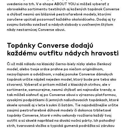
uvedenia na trh. V e-shope ABOUT YOU si môžeš vyberať z
obrovského sortimentu textilných aj kožených topánok Converse
a chýbať nesmú ani bláznivé pestrofarebné modely, ktorými
zaručene upútaš pozornosť každého okoloidúceho. Dodaj aj ty
svojmu šatníku sviežosť a nádych slobody s uvoľneným štýlom
nikdy nestarnúcej Converse obuvi.
Topánky Converse dodajú
každému outfitu nádych hravosti
Či už máš náladu na klasický čierno-biely nízky alebo členkový
model, alebo tvoje srdce prahne po niečom originálnom,
nezvyčajnom a odvážnom, v našej ponuke Converse dámskych
topánok určite nájdeš nejeden model, ktorý bude pre teba ako
stvorený. Vyberať si pritom môžeš z klasických strihov, ale v
sortimente, samozrejme, nesmú chýbať ani najnovšie trendy, a
tak môžeš siahnuť aj po Converse obuvi s výraznou platformou,
vysokými podpätkami či jemných našuchovacích topánkach, ktoré
skvele vynosíš aj v lete k sukni či šatám. Tie najodvážnejšie určite
zaujmú pestrofarebné dúhové modely či dokonca trblietavé
topánky Converse, ktoré v mihu sekundy rozžiaria každý tvoj
outfit a sú skvelé napríklad na divokú nočnú párty. Ich pohodlný
strih, tvarovaná vložka a typická gumená podrážka sú zárukou