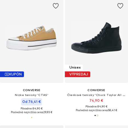
Unisex
KUPÓN
VÝPREDAJ
CONVERSE
CONVERSE
Nízke tenisky 'CTAS'
Členkové tenisky 'Chuck Taylor All Star Leather'
74,90 €
Od 76,41 €
Pôvodne: 84,90 €
Pôvodne: 84,90 €
Posledná najnižšia cena:
58,41 €
Posledná najnižšia cena:
29,93 €