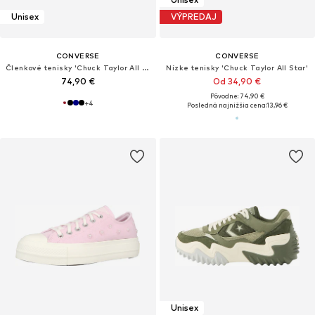
Unisex
VÝPREDAJ
CONVERSE
CONVERSE
Členkové tenisky 'Chuck Taylor All Star'
Nízke tenisky 'Chuck Taylor All Star'
74,90 €
Od 34,90 €
Pôvodne: 74,90 €
+
4
Posledná najnižšia cena:
13,96 €
Unisex