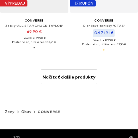
VÝPREDAJ
KUPÓN
CONVERSE
CONVERSE
Žabky 'ALL STAR CHUCK TAYLOR'
Členkové tenisky 'CTAS'
69,90 €
Od 71,91 €
Pôvodne: 79,90 €
Pôvodne: 89,90 €
Posledná najnižšia cena:
53,91 €
Posledná najnižšia cena:
31,96 €
Načítať ďalšie produkty
Ženy
Obuv
CONVERSE
MOŽNOSŤ VR