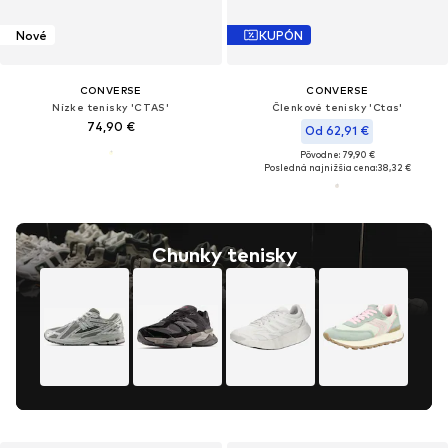
Nové
KUPÓN
CONVERSE
CONVERSE
Nízke tenisky 'CTAS'
Členkové tenisky 'Ctas'
74,90 €
Od 62,91 €
Pôvodne: 79,90 €
Posledná najnižšia cena:
38,32 €
Chunky tenisky