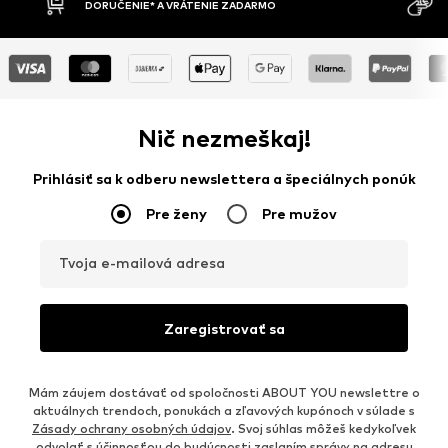
DOBIERKA
DNÍ
Nič nezmeškaj!
Prihlásiť sa k odberu newslettera a špeciálnych ponúk
Pre ženy
Pre mužov
Tvoja e-mailová adresa
Zaregistrovať sa
Mám záujem dostávať od spoločnosti ABOUT YOU newslettre o
aktuálnych trendoch, ponukách a zľavových kupónoch v súlade s
Zásady ochrany osobných údajov
. Svoj súhlas môžeš kedykoľvek
odvolať s účinnosťou do budúcnosti zaslaním správy na adresu