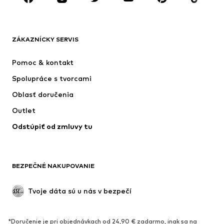
OBLEČENIE
ZÁKAZNÍCKY SERVIS
Nové
Obľúbené
Šaty
Rifle
Pomoc & kontakt
Tričká & topy
Nohavice
Spolupráce s tvorcami
Bundy
Svetre & pleteniny
Oblasť doručenia
Bielizeň
Blúzky & tuniky
Outlet
Kabáty
Sukne
Odstúpiť od zmluvy tu
Plavky
Mikiny
Saká
Overaly
Móda pre plnoštíhle
Tehotenské oblečenie
BEZPEČNÉ NAKUPOVANIE
Príležitosti
Exkluzívne
Upcyklácia
Tvoje dáta sú u nás v bezpečí
OBUV
*Doručenie je pri objednávkach od 24,90 € zadarmo, inak sa na