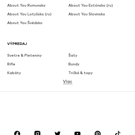
About You Rumunsko
About You Estónsko (ru)
About You Lotyšsko (ru)
About You Slovinsko
About You Švédsko
VÝPREDAJ
Svetre & Pleteniny
Šaty
Rifle
Bundy
Kabáty
Tričká & topy
Viac
Nohavice
Bielizeň
Sukne
Blúzky & tuniky
Mikiny
Saká
Plavky
Overaly
Móda pre plnoštíhle
Tehotenské oblečenie
Obuv
Sport
Doplnky
Premium