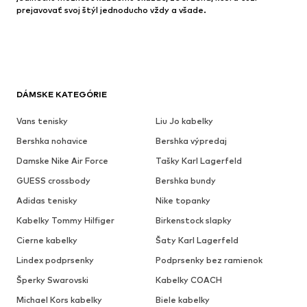
prejavovať svoj štýl jednoducho vždy a všade.
DÁMSKE KATEGÓRIE
Vans tenisky
Liu Jo kabelky
Bershka nohavice
Bershka výpredaj
Damske Nike Air Force
Tašky Karl Lagerfeld
GUESS crossbody
Bershka bundy
Adidas tenisky
Nike topanky
Kabelky Tommy Hilfiger
Birkenstock slapky
Cierne kabelky
Šaty Karl Lagerfeld
Lindex podprsenky
Podprsenky bez ramienok
Šperky Swarovski
Kabelky COACH
Michael Kors kabelky
Biele kabelky