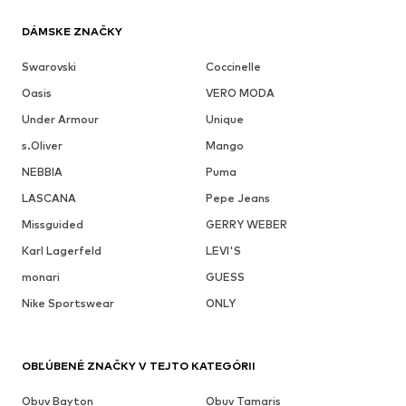
DÁMSKE ZNAČKY
Swarovski
Coccinelle
Oasis
VERO MODA
Under Armour
Unique
s.Oliver
Mango
NEBBIA
Puma
LASCANA
Pepe Jeans
Missguided
GERRY WEBER
Karl Lagerfeld
LEVI'S
monari
GUESS
Nike Sportswear
ONLY
OBĽÚBENÉ ZNAČKY V TEJTO KATEGÓRII
Obuv Bayton
Obuv Tamaris