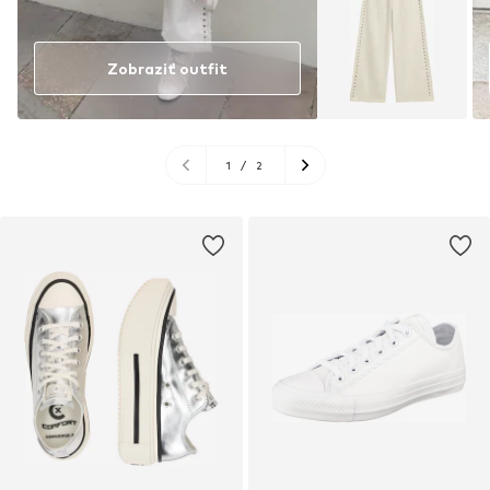
Zobraziť outfit
1
/
2