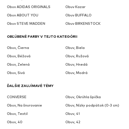
Obuv ADIDAS ORIGINALS
Obuv Kazar
Obuv ABOUT YOU
Obuv BUFFALO
Obuv STEVE MADDEN
Obuv BIRKENSTOCK
OBĽÚBENÉ FARBY V TEJTO KATEGÓRII
Obuv, Čierna
Obuv, Biela
Obuv, Béžová
Obuv, Ružová
Obuv, Zelená
Obuv, Hnedá
Obuv, Sivá
Obuv, Modrá
ĎALŠIE ZAUJÍMAVÉ TÉMY
CONVERSE
Obuv, Okrúhla špička
Obuv, Na šnurovanie
Obuv, Nízky podpätok (0-3 cm)
Obuv, Textil
Obuv, 41
Obuv, 40
Obuv, 42