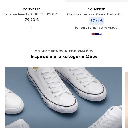
CONVERSE
CONVERSE
Členkové tenisky 'CHUCK TAYLOR ALL STAR'
Členkové tenisky 'Chuck Taylor All Star'
79,90 €
67,41 €
Posledná najnižšia cena:
74,90 €
+
4
OBJAV TRENDY A TOP ZNAČKY
Inšpirácia pre kategóriu Obuv