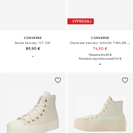
VÝPREDAJ
CONVERSE
CONVERSE
Nízke tenisky 'CT OX'
Členkové tenisky 'CHUCK TAYLOR ALL STAR'
89,90 €
74,90 €
Pôvodne: 84,90 €
Posledná najnižšia cena:
67,41 €