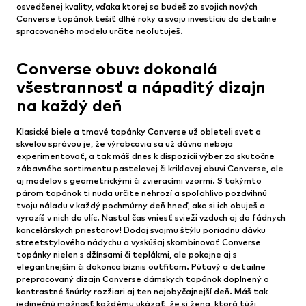
osvedčenej kvality, vďaka ktorej sa budeš zo svojich nových
Converse topánok tešiť dlhé roky a svoju investíciu do detailne
spracovaného modelu určite neoľutuješ.
Converse obuv: dokonalá
všestrannosť a nápaditý dizajn
na každý deň
Klasické biele a tmavé topánky Converse už obleteli svet a
skvelou správou je, že výrobcovia sa už dávno neboja
experimentovať, a tak máš dnes k dispozícii výber zo skutočne
zábavného sortimentu pastelovej či krikľavej obuvi Converse, ale
aj modelov s geometrickými či zvieracími vzormi. S takýmto
párom topánok ti nuda určite nehrozí a spoľahlivo pozdvihnú
tvoju náladu v každý pochmúrny deň hneď, ako si ich obuješ a
vyrazíš v nich do ulíc. Nastal čas vniesť svieži vzduch aj do fádnych
kancelárskych priestorov! Dodaj svojmu štýlu poriadnu dávku
streetstylového nádychu a vyskúšaj skombinovať Converse
topánky nielen s džínsami či teplákmi, ale pokojne aj s
elegantnejším či dokonca biznis outfitom. Pútavý a detailne
prepracovaný dizajn Converse dámskych topánok doplnený o
kontrastné šnúrky rozžiari aj ten najobyčajnejší deň. Máš tak
jedinečnú možnosť každému ukázať, že si žena, ktorá túži