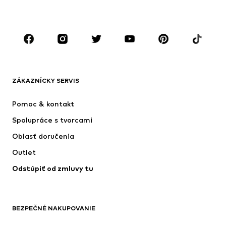
Móda pre plnoštíhle
Tehotenské oblečenie
Obuv
Sport
Doplnky
Premium
OBLEČENIE
ZÁKAZNÍCKY SERVIS
Nové
Obľúbené
Šaty
Rifle
Pomoc & kontakt
Tričká & topy
Nohavice
Spolupráce s tvorcami
Bundy
Svetre & pleteniny
Oblasť doručenia
Bielizeň
Blúzky & tuniky
Outlet
Kabáty
Sukne
Odstúpiť od zmluvy tu
Plavky
Mikiny
Saká
Overaly
Móda pre plnoštíhle
Tehotenské oblečenie
BEZPEČNÉ NAKUPOVANIE
Príležitosti
Exkluzívne