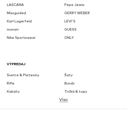
LASCANA
Pepe Jeans
Missguided
GERRY WEBER
Karl Lagerfeld
LEVI'S
monari
GUESS
Nike Sportswear
ONLY
VÝPREDAJ
Svetre & Pleteniny
Šaty
Rifle
Bundy
Kabáty
Tričká & topy
Viac
Nohavice
Bielizeň
Sukne
Blúzky & tuniky
Mikiny
Saká
Plavky
Overaly