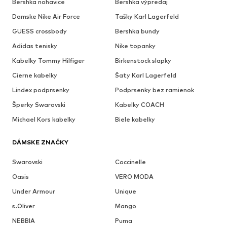
Bershka nohavice
Bershka výpredaj
Damske Nike Air Force
Tašky Karl Lagerfeld
GUESS crossbody
Bershka bundy
Adidas tenisky
Nike topanky
Kabelky Tommy Hilfiger
Birkenstock slapky
Cierne kabelky
Šaty Karl Lagerfeld
Lindex podprsenky
Podprsenky bez ramienok
Šperky Swarovski
Kabelky COACH
Michael Kors kabelky
Biele kabelky
DÁMSKE ZNAČKY
Swarovski
Coccinelle
Oasis
VERO MODA
Under Armour
Unique
s.Oliver
Mango
NEBBIA
Puma