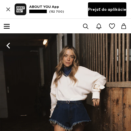
ABOUT YOU App
Prejsť do aplikácie
(152 700)