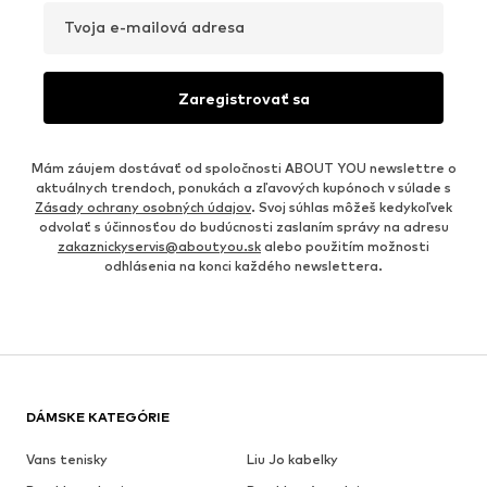
Tvoja e-mailová adresa
Zaregistrovať sa
Mám záujem dostávať od spoločnosti ABOUT YOU newslettre o
aktuálnych trendoch, ponukách a zľavových kupónoch v súlade s
Zásady ochrany osobných údajov
. Svoj súhlas môžeš kedykoľvek
odvolať s účinnosťou do budúcnosti zaslaním správy na adresu
zakaznickyservis@aboutyou.sk
alebo použitím možnosti
odhlásenia na konci každého newslettera.
DÁMSKE KATEGÓRIE
Vans tenisky
Liu Jo kabelky