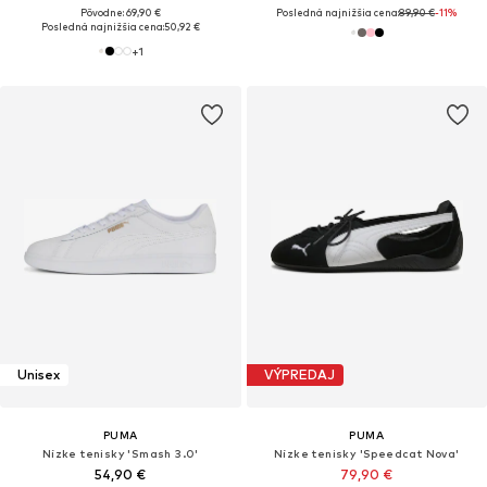
Pôvodne: 69,90 €
Posledná najnižšia cena:
89,90 €
-11%
Posledná najnižšia cena:
50,92 €
+
1
Unisex
VÝPREDAJ
PUMA
PUMA
Nízke tenisky 'Smash 3.0'
Nízke tenisky 'Speedcat Nova'
54,90 €
79,90 €