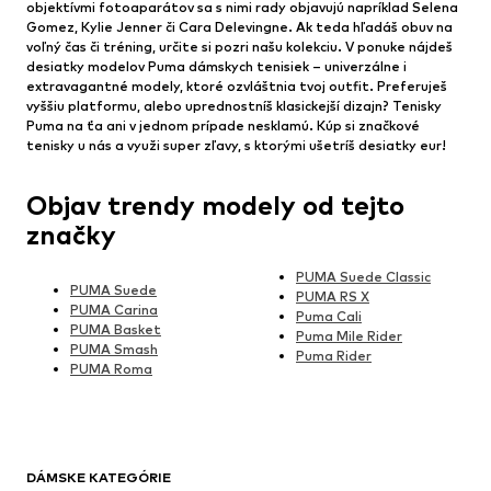
objektívmi fotoaparátov sa s nimi rady objavujú napríklad Selena
Gomez, Kylie Jenner či Cara Delevingne. Ak teda hľadáš obuv na
voľný čas či tréning, určite si pozri našu kolekciu. V ponuke nájdeš
desiatky modelov Puma dámskych tenisiek – univerzálne i
extravagantné modely, ktoré ozvláštnia tvoj outfit. Preferuješ
vyššiu platformu, alebo uprednostníš klasickejší dizajn? Tenisky
Puma na ťa ani v jednom prípade nesklamú. Kúp si značkové
tenisky u nás a využi super zľavy, s ktorými ušetríš desiatky eur!
Objav trendy modely od tejto
značky
PUMA Suede Classic
PUMA Suede
PUMA RS X
PUMA Carina
Puma Cali
PUMA Basket
Puma Mile Rider
PUMA Smash
Puma Rider
PUMA Roma
DÁMSKE KATEGÓRIE