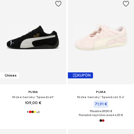
Unisex
KUPÓN
PUMA
PUMA
Nízke tenisky 'Speedcat'
Nízke tenisky 'Speedcat Go'
109,00 €
71,91 €
Pôvodne: 89,90 €
+
3
Posledná najnižšia cena:
44,93 €