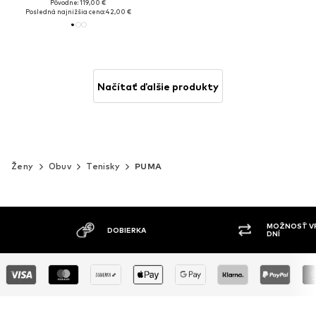
Pôvodne: 119,00 €
Posledná najnižšia cena:
42,00 €
Načítať ďalšie produkty
Ženy
Obuv
Tenisky
PUMA
MOŽNOSŤ VRÁTENIA TOVARU DO 30
ŠIR
DNÍ