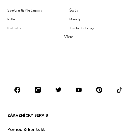
Svetre & Pleteniny
Šaty
Rifle
Bundy
Kabáty
Tričká & topy
Viac
Nohavice
Bielizeň
Sukne
Blúzky & tuniky
Mikiny
Saká
Plavky
Overaly
Móda pre plnoštíhle
Tehotenské oblečenie
Obuv
Sport
Doplnky
Premium
OBLEČENIE
ZÁKAZNÍCKY SERVIS
Nové
Obľúbené
Šaty
Rifle
Pomoc & kontakt
Tričká & topy
Nohavice