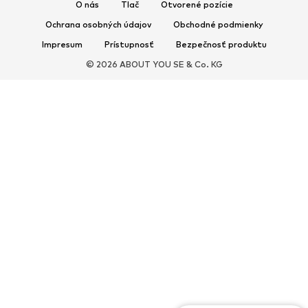
Šľapky
Papuče
O nás
Tlač
Otvorené pozície
Exkluzívne
Ochrana osobných údajov
Obchodné podmienky
Impresum
Prístupnosť
Bezpečnosť produktu
ŠPORT
© 2026 ABOUT YOU SE & Co. KG
Športové oblečenie
Druhy športov
Športová obuv
Športové batohy a tašky
Športové doplnky
DOPLNKY
Nové
Tašky & batohy
Bižutéria
Šály & šatky
Klobúky & čiapky
Opasky
Peňaženky & púzdra
Slnečné okuliare
Hodinky
Bytové doplnky
Vlasové doplnky
Rukavice
Exkluzívne
Upcyklácia