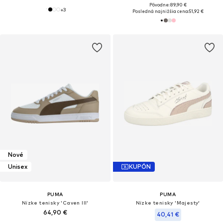
Pôvodne: 89,90 €
+
3
Posledná najnižšia cena:
51,92 €
Nové
Unisex
KUPÓN
PUMA
PUMA
Nízke tenisky 'Caven III'
Nízke tenisky 'Majesty'
64,90 €
40,41 €