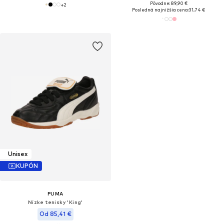
Pôvodne: 89,90 €
+
2
Posledná najnižšia cena:
31,74 €
Unisex
KUPÓN
PUMA
Nízke tenisky 'King'
Od 85,41 €