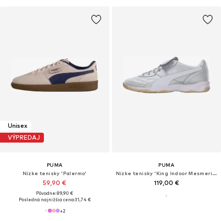
Unisex
VÝPREDAJ
PUMA
PUMA
Nízke tenisky 'Palermo'
Nízke tenisky 'King Indoor Mesmerize'
59,90 €
119,00 €
Pôvodne: 89,90 €
Posledná najnižšia cena:
31,74 €
+
2