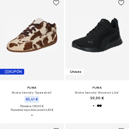
KUPÓN
Unisex
PUMA
PUMA
Nízke tenisky 'Speedcat'
Nízke tenisky 'Anzarun Lite'
59,90 €
85,41 €
Pôvodne: 129,00 €
Posledná najnižšia cena:
44,93 €