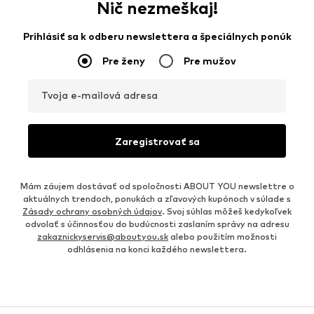
Nič nezmeškaj!
Prihlásiť sa k odberu newslettera a špeciálnych ponúk
Pre ženy
Pre mužov
Tvoja e-mailová adresa
Zaregistrovať sa
Mám záujem dostávať od spoločnosti ABOUT YOU newslettre o
aktuálnych trendoch, ponukách a zľavových kupónoch v súlade s
Zásady ochrany osobných údajov
. Svoj súhlas môžeš kedykoľvek
odvolať s účinnosťou do budúcnosti zaslaním správy na adresu
zakaznickyservis@aboutyou.sk
alebo použitím možnosti
odhlásenia na konci každého newslettera.