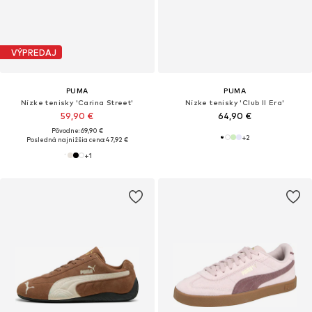
VÝPREDAJ
PUMA
PUMA
Nízke tenisky 'Carina Street'
Nízke tenisky 'Club II Era'
59,90 €
64,90 €
Pôvodne: 69,90 €
+
2
Posledná najnižšia cena:
47,92 €
+
1