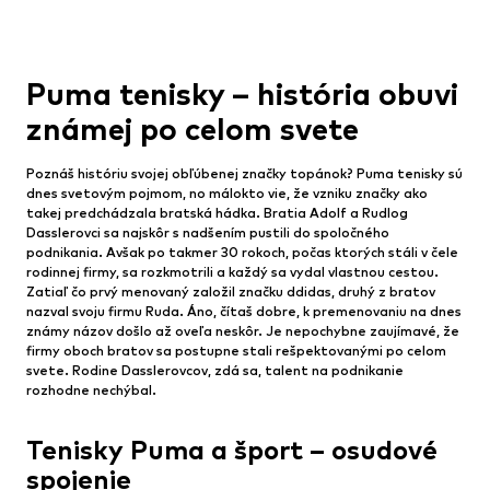
Puma tenisky – história obuvi
známej po celom svete
Poznáš históriu svojej obľúbenej značky topánok? Puma tenisky sú
dnes svetovým pojmom, no málokto vie, že vzniku značky ako
takej predchádzala bratská hádka. Bratia Adolf a Rudlog
Dasslerovci sa najskôr s nadšením pustili do spoločného
podnikania. Avšak po takmer 30 rokoch, počas ktorých stáli v čele
rodinnej firmy, sa rozkmotrili a každý sa vydal vlastnou cestou.
Zatiaľ čo prvý menovaný založil značku ddidas, druhý z bratov
nazval svoju firmu Ruda. Áno, čítaš dobre, k premenovaniu na dnes
známy názov došlo až oveľa neskôr. Je nepochybne zaujímavé, že
firmy oboch bratov sa postupne stali rešpektovanými po celom
svete. Rodine Dasslerovcov, zdá sa, talent na podnikanie
rozhodne nechýbal.
Tenisky Puma a šport – osudové
spojenie