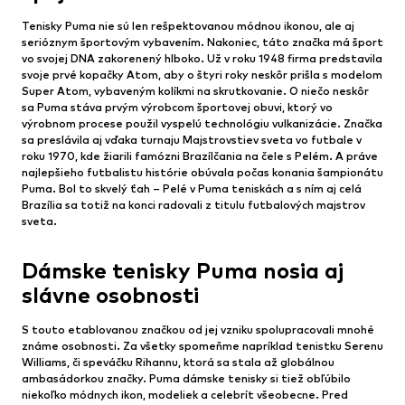
Tenisky Puma nie sú len rešpektovanou módnou ikonou, ale aj
serióznym športovým vybavením. Nakoniec, táto značka má šport
vo svojej DNA zakorenený hlboko. Už v roku 1948 firma predstavila
svoje prvé kopačky Atom, aby o štyri roky neskôr prišla s modelom
Super Atom, vybaveným kolíkmi na skrutkovanie. O niečo neskôr
sa Puma stáva prvým výrobcom športovej obuvi, ktorý vo
výrobnom procese použil vyspelú technológiu vulkanizácie. Značka
sa preslávila aj vďaka turnaju Majstrovstiev sveta vo futbale v
roku 1970, kde žiarili famózni Brazílčania na čele s Pelém. A práve
najlepšieho futbalistu histórie obúvala počas konania šampionátu
Puma. Bol to skvelý ťah – Pelé v Puma teniskách a s ním aj celá
Brazília sa totiž na konci radovali z titulu futbalových majstrov
sveta.
Dámske tenisky Puma nosia aj
slávne osobnosti
S touto etablovanou značkou od jej vzniku spolupracovali mnohé
známe osobnosti. Za všetky spomeňme napríklad tenistku Serenu
Williams, či speváčku Rihannu, ktorá sa stala až globálnou
ambasádorkou značky. Puma dámske tenisky si tiež obľúbilo
niekoľko módnych ikon, modeliek a celebrít všeobecne. Pred