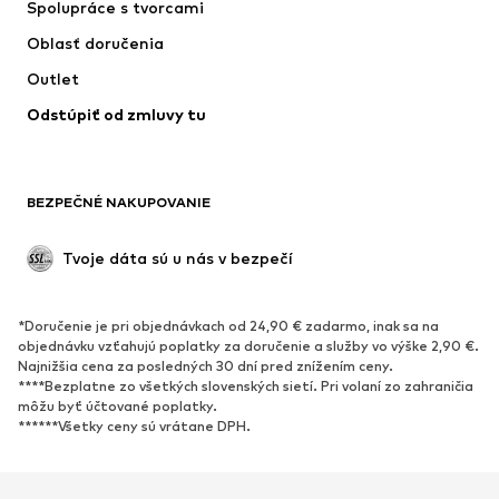
Spolupráce s tvorcami
Bundy
Svetre & pleteniny
Oblasť doručenia
Bielizeň
Blúzky & tuniky
Outlet
Kabáty
Sukne
Odstúpiť od zmluvy tu
Plavky
Mikiny
Saká
Overaly
Móda pre plnoštíhle
Tehotenské oblečenie
BEZPEČNÉ NAKUPOVANIE
Príležitosti
Exkluzívne
Upcyklácia
Tvoje dáta sú u nás v bezpečí
OBUV
*Doručenie je pri objednávkach od 24,90 € zadarmo, inak sa na
Nové
Obľúbené
objednávku vzťahujú poplatky za doručenie a služby vo výške 2,90 €.
Najnižšia cena za posledných 30 dní pred znížením ceny.
Tenisky
Členkové čižmy
****Bezplatne zo všetkých slovenských sietí. Pri volaní zo zahraničia
Topánky na vysokom podpätku
Čižmy
môžu byť účtované poplatky.
******Všetky ceny sú vrátane DPH.
Sandále
Poltopánky
Športová obuv
Baleríny