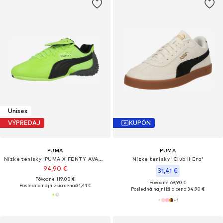
Unisex
VÝPREDAJ
KUPÓN
PUMA
PUMA
Nízke tenisky 'PUMA X FENTY AVANTI LS-X'
Nízke tenisky 'Club II Era'
94,90 €
31,41 €
Pôvodne: 119,00 €
Pôvodne: 69,90 €
Posledná najnižšia cena:
31,41 €
Posledná najnižšia cena:
34,90 €
+
1