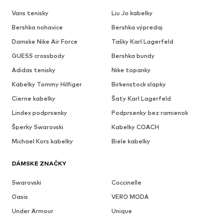
Vans tenisky
Liu Jo kabelky
Bershka nohavice
Bershka výpredaj
Damske Nike Air Force
Tašky Karl Lagerfeld
GUESS crossbody
Bershka bundy
Adidas tenisky
Nike topanky
Kabelky Tommy Hilfiger
Birkenstock slapky
Cierne kabelky
Šaty Karl Lagerfeld
Lindex podprsenky
Podprsenky bez ramienok
Šperky Swarovski
Kabelky COACH
Michael Kors kabelky
Biele kabelky
DÁMSKE ZNAČKY
Swarovski
Coccinelle
Oasis
VERO MODA
Under Armour
Unique