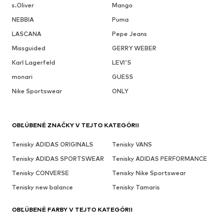
s.Oliver
Mango
NEBBIA
Puma
LASCANA
Pepe Jeans
Missguided
GERRY WEBER
Karl Lagerfeld
LEVI'S
monari
GUESS
Nike Sportswear
ONLY
OBĽÚBENÉ ZNAČKY V TEJTO KATEGÓRII
Tenisky ADIDAS ORIGINALS
Tenisky VANS
Tenisky ADIDAS SPORTSWEAR
Tenisky ADIDAS PERFORMANCE
Tenisky CONVERSE
Tenisky Nike Sportswear
Tenisky new balance
Tenisky Tamaris
OBĽÚBENÉ FARBY V TEJTO KATEGÓRII