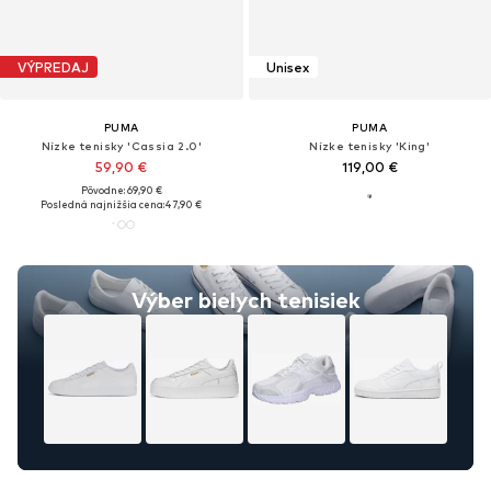
VÝPREDAJ
Unisex
PUMA
PUMA
Nízke tenisky 'Cassia 2.0'
Nízke tenisky 'King'
59,90 €
119,00 €
Pôvodne: 69,90 €
Posledná najnižšia cena:
47,90 €
Výber bielych tenisiek