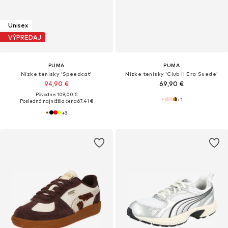
Unisex
VÝPREDAJ
PUMA
PUMA
Nízke tenisky 'Speedcat'
Nízke tenisky 'Club II Era Suede'
94,90 €
69,90 €
Pôvodne: 109,00 €
+
1
Posledná najnižšia cena:
67,41 €
+
3