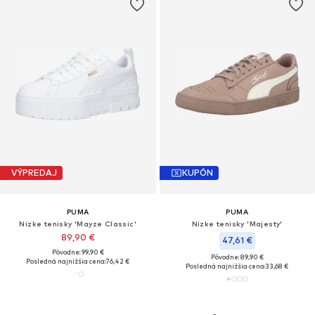
VÝPREDAJ
KUPÓN
PUMA
PUMA
Nízke tenisky 'Mayze Classic'
Nízke tenisky 'Majesty'
89,90 €
47,61 €
Pôvodne: 99,90 €
Pôvodne: 89,90 €
Posledná najnižšia cena:
76,42 €
Posledná najnižšia cena:
33,68 €