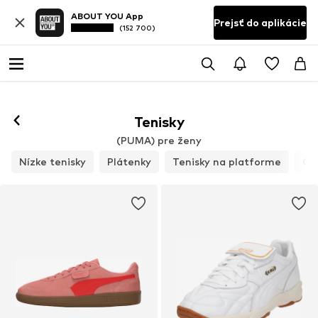
ABOUT YOU App
Prejsť do aplikácie
(152 700)
Sledovať
Tenisky
(PUMA) pre ženy
Nízke tenisky
Plátenky
Tenisky na platforme
Čl