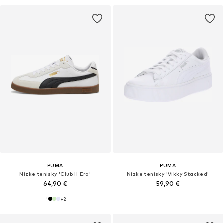
PUMA
PUMA
Nízke tenisky 'Club II Era'
Nízke tenisky 'Vikky Stacked'
64,90 €
59,90 €
+
2