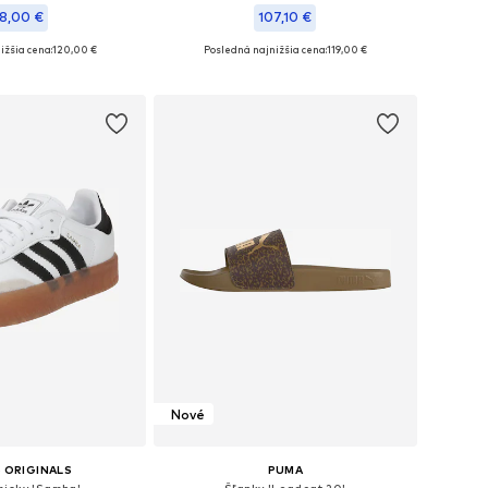
8,00 €
107,10 €
ižšia cena:
120,00 €
Posledná najnižšia cena:
119,00 €
nohých veľkostiach
Dostupné veľkosti: 36, 37, 38, 39, 40, 42
 do košíka
Pridať do košíka
Nové
 ORIGINALS
PUMA