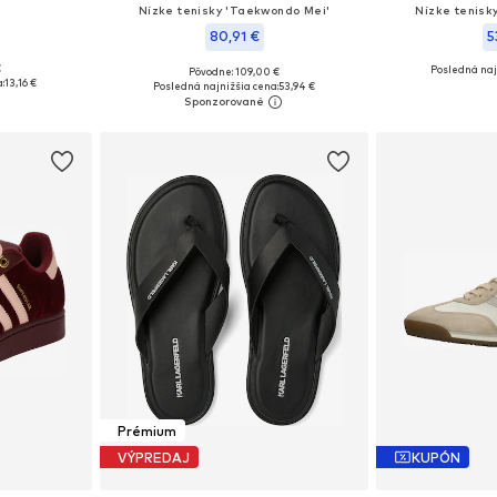
'
Nízke tenisky 'Taekwondo Mei'
Nízke tenisk
80,91 €
5
€
Posledná naj
Pôvodne: 109,00 €
8, 39, 40, 41
Dostupné v mnohých veľkostiach
Dostupné v m
:
13,16 €
Posledná najnižšia cena:
53,94 €
íka
Pridať do košíka
Pridať
Prémium
VÝPREDAJ
KUPÓN