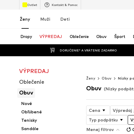
Outlet
Kontakt & Pomoc
Ženy
Muži
Deti
Dropy
VÝPREDAJ
Oblečenie
Obuv
Šport
 DORUČENIE* A VRÁTENIE ZADARMO
VÝPREDAJ
Nekonečné let
Ženy
Obuv
Nízky p
Oblečenie
Obuv
(Nízky podpät
Obuv
Nové
Cena
Výpredaj
Obľúbené
Typ podpätku
V
Tenisky
Sandále
Menej filtrov