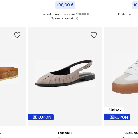
108,00 €
10
Posledná najnižšia cena:
+
6
120,00 €
Posledná najn
8, 39, 40, 41
Dostupné v mnohých veľkostiach
Dostupné v m
íka
Pridať do košíka
Pridať
Unisex
KUPÓN
KUPÓN
K
TAMARIS
ADIDAS