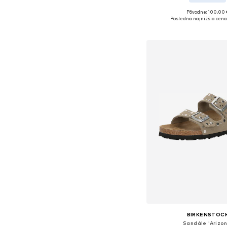
Pôvodne: 100,00 
Dostupné v mnohých ve
Posledná najnižšia cena
Pridať do koš
BIRKENSTOC
Sandále 'Arizon