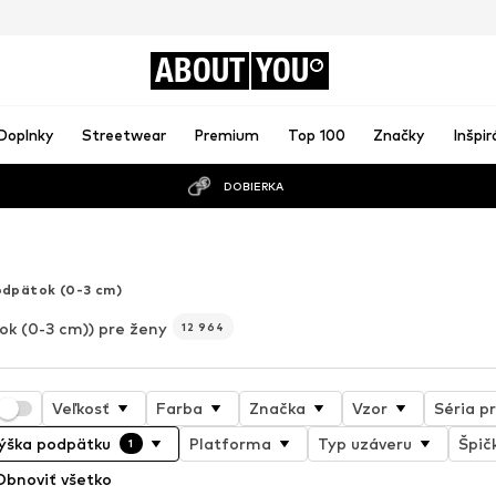
ABOUT
YOU
Doplnky
Streetwear
Premium
Top 100
Značky
Inšpir
DOBIERKA
o
odpätok (0-3 cm)
ok (0-3 cm)) pre ženy
12 964
Veľkosť
Farba
Značka
Vzor
Séria p
ýška podpätku
Platforma
Typ uzáveru
Špič
1
Obnoviť všetko