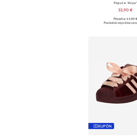
Papuče 'Aliya
32,90 €
Pôvodne: 44,90 
Dostupné veľkosti: 36, 37, 3
Posledná najnižšia cena
Pridať do koš
KUPÓN