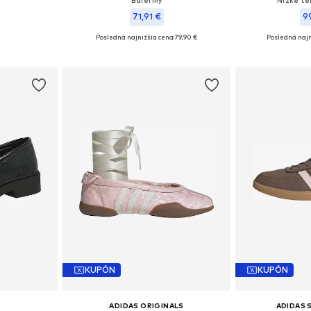
'
Baleríny
Nízke te
71,91 €
9
Posledná najnižšia cena:
79,90 €
Posledná najn
ľkostiach
Dostupné veľkosti: 37, 38, 39, 40, 41, 42
Dostupné v m
íka
Pridať do košíka
Pridať
KUPÓN
KUPÓN
ADIDAS ORIGINALS
ADIDAS