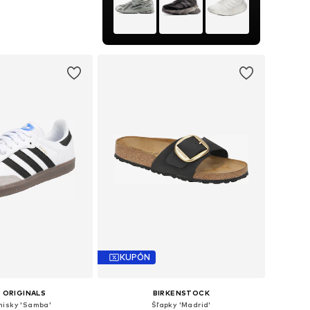
nohých veľkostiach
 do košíka
KUPÓN
 ORIGINALS
BIRKENSTOCK
nisky 'Samba'
Šľapky 'Madrid'