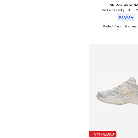
ADIDAS ORIGIN
Nízke tenisky 'SUPER
107,10 €
Posledná najnižšia cena:
Dostupné v mnohých ve
Pridať do koš
VÝPREDAJ