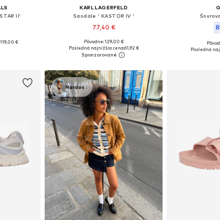
ALS
KARL LAGERFELD
STAR II'
Sandále ' KASTOR IV '
Šnurov
77,40 €
8
Pôvodne: 129,00 €
119,00 €
Pôvod
Dostupné veľkosti: 36, 37, 38, 39, 40
ľkostiach
Dostupné v m
Posledná najnižšia cena:
61,92 €
Posledná naj
Pridať do košíka
íka
Pridať
Nardos