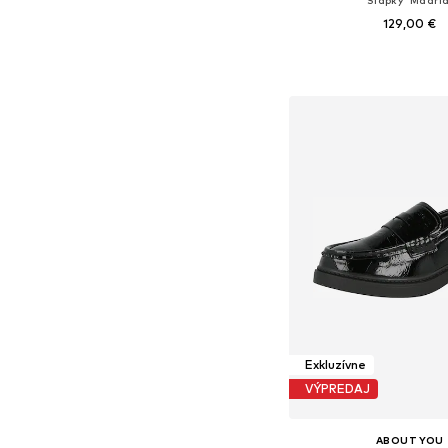
Šľapky 'Madrid
129,00 €
+
5
Dostupné v mnohých ve
Pridať do koš
Exkluzívne
VÝPREDAJ
ABOUT YOU