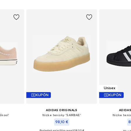
Unisex
KUPÓN
KUPÓN
ADIDAS ORIGINALS
ADIDAS
Skool'
Nízke tenisky 'SAMBAE'
Nízke tenis
98,10 €
8
Posledná najnižšia cena:
109,00 €