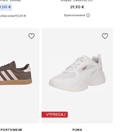
nisky 'Samba'
Šľapky 'Leadcat 20'
9,00 €
29,90 €
ižšia cena:
110,00 €
Dostupné v mnohých veľkostiach
nohých veľkostiach
Pridať do košíka
 do košíka
VÝPREDAJ
 SPORTSWEAR
PUMA