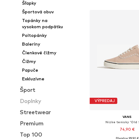
Šľapky
Športová obuv
Topánky na
vysokom podpätku
Poltopánky
Baleríny
Členkové čižmy
Čižmy
Papuče
Exkluzívne
Šport
Doplnky
VÝPREDAJ
Streetwear
VANS
Nízke tenisky 'Old 
Premium
74,90 €
Top 100
+
4
Pôvodne: 99,90 €