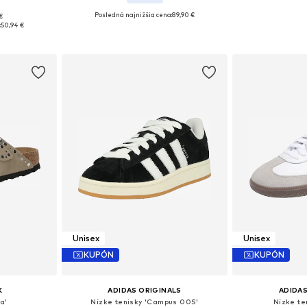
Posledná najnižšia cena:
+
31
89,90 €
€
Dostupné v m
ľkostiach
Dostupné veľkosti: 35 SLIM
:
50,94 €
Pridať
íka
Pridať do košíka
Unisex
Unisex
KUPÓN
KUPÓN
K
ADIDAS ORIGINALS
ADIDAS
a'
Nízke tenisky 'Campus 00S'
Nízke te