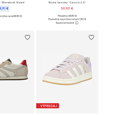
y 'Breaknet Sleek'
Nízke tenisky 'Cassia 2.0'
3,91 €
59,90 €
Pôvodne: 69,90 €
nižšia cena:
+
10
59,90 €
Dostupné v mnohých veľkostiach
nohých veľkostiach
Posledná najnižšia cena:
47,90 €
Pridať do košíka
 do košíka
VÝPREDAJ