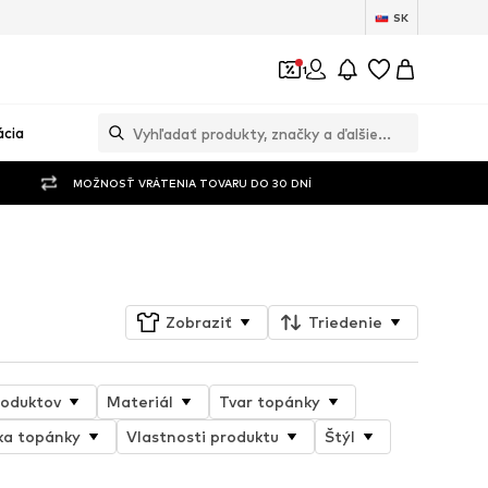
SK
1
ácia
MOŽNOSŤ VRÁTENIA TOVARU DO 30 DNÍ
Sledovať
Zobraziť
Triedenie
roduktov
Materiál
Tvar topánky
ka topánky
Vlastnosti produktu
Štýl