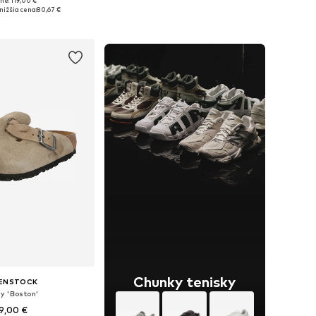
ne: 119,00 €
Dostupné v mnohých veľkostiach
nohých veľkostiach
nižšia cena:
80,67 €
Pridať do košíka
 do košíka
Chunky tenisky
KENSTOCK
y 'Boston'
9,00 €