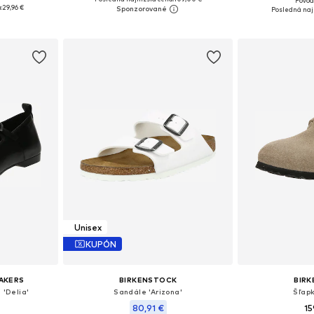
Pôvod
ľkostiach
Dostupné v mnohých veľkostiach
Dostupné v m
:
29,96 €
Posledná naj
íka
Pridať do košíka
Pridať
Unisex
KUPÓN
AKERS
BIRKENSTOCK
BIR
 'Delia'
Sandále 'Arizona'
Šľapk
80,91 €
15