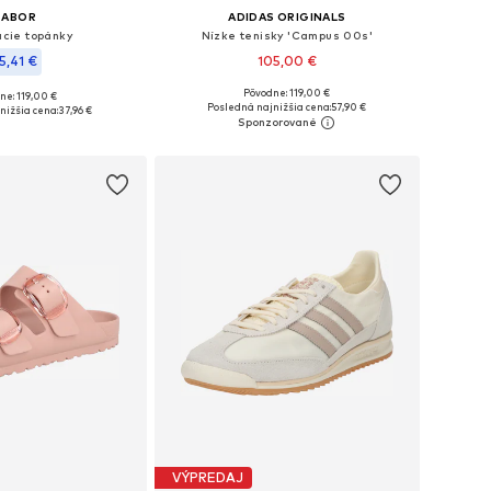
GABOR
ADIDAS ORIGINALS
acie topánky
Nízke tenisky 'Campus 00s'
5,41 €
105,00 €
Pôvodne: 119,00 €
ne: 119,00 €
Dostupné v mnohých veľkostiach
nohých veľkostiach
Posledná najnižšia cena:
57,90 €
nižšia cena:
37,96 €
Pridať do košíka
 do košíka
VÝPREDAJ