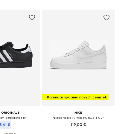
Kalendár vydania nových tenisiek
 ORIGINALS
NIKE
ky 'Superstar II'
Nízke tenisky 'AIR FORCE 1 07'
5,41 €
119,00 €
+
3