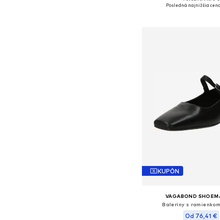
Dostupné v mnohých ve
Posledná najnižšia cena
Pridať do koš
KUPÓN
VAGABOND SHOEM
Baleríny s ramienkom
Od 76,41 €