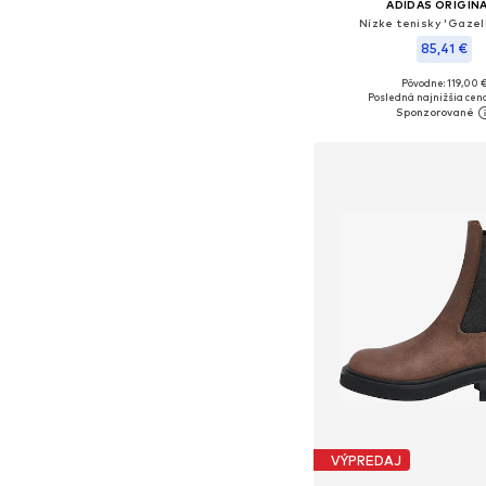
ADIDAS ORIGIN
Nízke tenisky 'Gazel
85,41 €
Pôvodne: 119,00 
Dostupné v mnohých ve
Posledná najnižšia cena
Pridať do koš
VÝPREDAJ