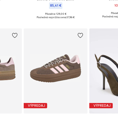
85,41 €
10
Pôvod
Pôvodne: 129,00 €
ľkostiach
Dostupné v m
Dostupné veľkosti: 37, 38, 39, 39,5-40
Posledná naj
Posledná najnižšia cena:
37,96 €
íka
Pridať
Pridať do košíka
VÝPREDAJ
VÝPREDAJ