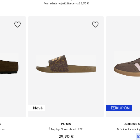
 39, 40, 41
Dostupné veľkosti: 36, 37, 38, 39, 40, 41
Dostupné v m
Posledná najnižšia cena:
23,96 €
íka
Pridať do košíka
Pridať
Nové
KUPÓN
K
PUMA
ADIDAS
am'
Šľapky 'Leadcat 20'
Nízke tenisk
29,90 €
5