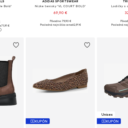
ALS
ADIDAS SPORTSWEAR
TR
le Bold'
Nízke tenisky 'VL COURT BOLD'
Lodičky s 
69,90 €
3
Pôvodne: 79,90 €
Pôvod
€
Dostupné v mnohých veľkostiach
Dostupné veľkost
ľkostiach
Posledná najnižšia cena:
62,91 €
Posledná naj
:
71,91 €
Pridať do košíka
Pridať
íka
Unisex
KUPÓN
KUPÓN