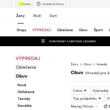
Outlet
Kontakt & Pomoc
Ženy
Muži
Deti
Dropy
VÝPREDAJ
Oblečenie
Obuv
Šport
 DORUČENIE* A VRÁTENIE ZADARMO
VÝPREDAJ
Nekonečné let
Ženy
Obuv
Hnedá
Oblečenie
Obuv
(Hnedá) pre ž
Obuv
Nové
Cena
Výpredaj
Obľúbené
Typ podpätku
V
Tenisky
Sandále
Menej filtrov