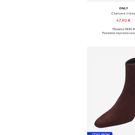
ONLY
Chelsea čižm
47,90 €
Pôvodne: 59,90 €
Dostupné veľkosti: 36, 37,
Posledná najnižšia cena
Pridať do koš
KUPÓN