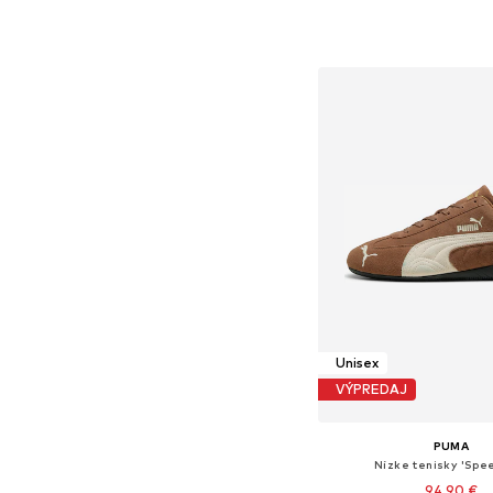
Dostupné v mnohých ve
Pridať do koš
Unisex
VÝPREDAJ
PUMA
Nízke tenisky 'Spe
94,90 €