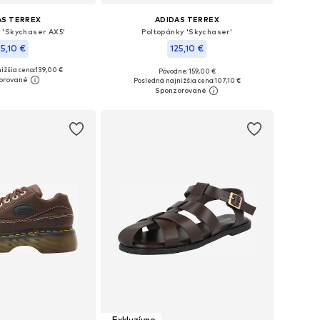
AS TERREX
ADIDAS TERREX
 'Skychaser AX5'
Poltopánky 'Skychaser'
25,10 €
125,10 €
ižšia cena:
139,00 €
+
1
Pôvodne: 159,00 €
nohých veľkostiach
Dostupné v mnohých veľkostiach
Posledná najnižšia cena:
107,10 €
 do košíka
Pridať do košíka
Exkluzívne