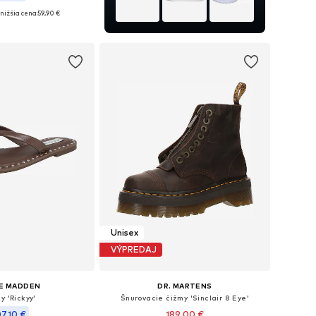
nižšia cena:
+
10
59,90 €
nohých veľkostiach
 do košíka
Unisex
VÝPREDAJ
E MADDEN
DR. MARTENS
y 'Rickyy'
Šnurovacie čižmy 'Sinclair 8 Eye'
07,10 €
189,00 €