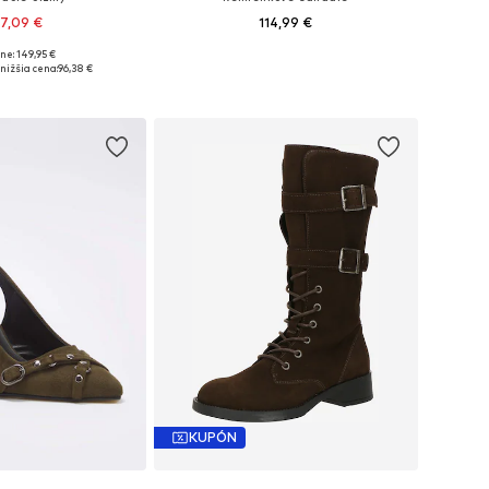
7,09 €
114,99 €
ne: 149,95 €
nohých veľkostiach
Dostupné veľkosti: 35, 36, 37, 38, 39, 41
nižšia cena:
96,38 €
 do košíka
Pridať do košíka
KUPÓN