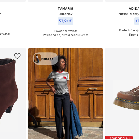
TAMARIS
ADID
y
Baleríny
Nízke čižmy
53,91 €
1
Posledná najn
Pôvodne: 79,95 €
 38, 39, 40
Dostupné veľkosti: 36, 37, 38, 39, 40
Dostupné v m
:
19,16 €
Posledná najnižšia cena:
35,94 €
íka
Pridať do košíka
Pridať
Nardos
VÝPREDAJ