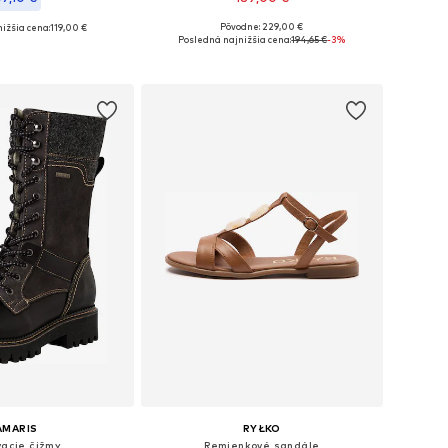
Pôvodne: 229,00 €
ižšia cena:
119,00 €
Dostupné v mnohých veľkostiach
: 36, 37, 38, 39, 40, 41
Posledná najnižšia cena:
194,65 €
-3%
Pridať do košíka
 do košíka
AMARIS
RYŁKO
vacie čižmy
Remienkové sandále