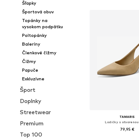
Šľapky
Športová obuv
Topánky na
vysokom podpätku
Poltopánky
Baleríny
Členkové čižmy
Čižmy
Papuče
Exkluzívne
Šport
Doplnky
Streetwear
TAMARIS
Lodičky s otvorenou
Premium
79,95 €
Top 100
+
1