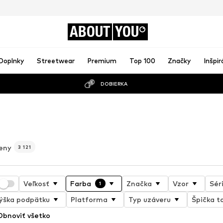
ABOUT
YOU
Doplnky
Streetwear
Premium
Top 100
Značky
Inšpir
DOBIERKA
o
eny
3 121
Veľkosť
Farba
Značka
Vzor
Sér
1
ýška podpätku
Platforma
Typ uzáveru
Špička t
Obnoviť všetko