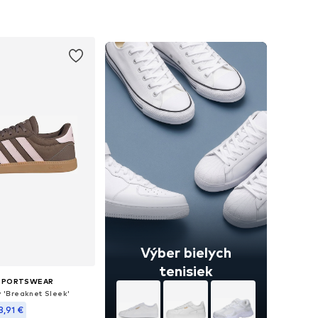
nohých veľkostiach
Dostupné v mnohých veľkostiach
 do košíka
Pridať do košíka
Výber bielych
tenisiek
 SPORTSWEAR
y 'Breaknet Sleek'
3,91 €