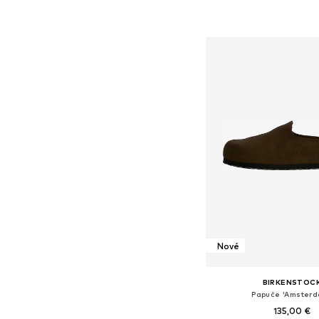
Dostupné veľkosti: 36, 38,
Pridať do koš
Nové
BIRKENSTOC
Papuče 'Amsterd
135,00 €