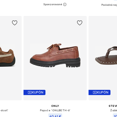
Posledná naj
ľkostiach
Dostupné v mnohých veľkostiach
Dostupné v m
íka
Pridať do košíka
Pridať
KUPÓN
KUPÓN
ONLY
STEV
edcat'
Papuče 'ONLBETH-6'
Žabk
40,41 €
1