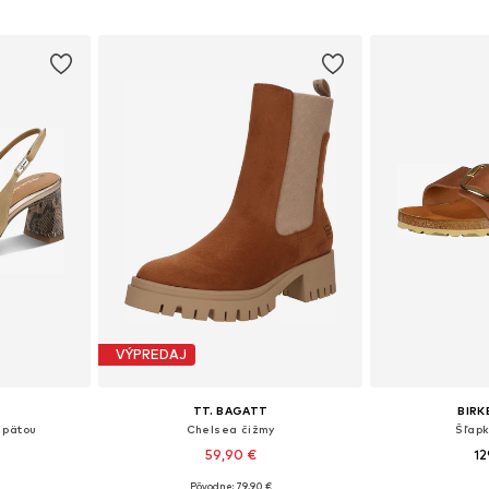
VÝPREDAJ
TT. BAGATT
BIR
 pätou
Chelsea čižmy
Šľapk
59,90 €
12
Pôvodne: 79,90 €