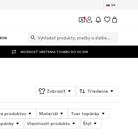
SK
1
ácia
MOŽNOSŤ VRÁTENIA TOVARU DO 30 DNÍ
Sledovať
Zobraziť
Triedenie
ia produktov
Materiál
Tvar topánky
opánky
Vlastnosti produktu
Štýl