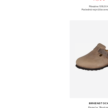
+
3
Pôvodne: 109,00 
Dostupné v mnohých ve
Posledná najnižšia cena
Pridať do koš
BIRKENSTOC
Papuče 'Boston