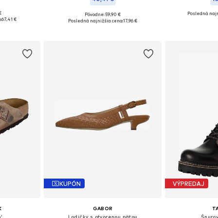
€
Posledná najn
Pôvodne: 59,90 €
ľkostiach
Dostupné veľkosti: 36, 37, 38, 39, 40, 41
Dostupné veľkosti
:
67,41 €
Posledná najnižšia cena:
17,96 €
íka
Pridať do košíka
Pridať
KUPÓN
VÝPREDAJ
K
GABOR
T
'
Lodičky s otvorenou pätou
Šnuro