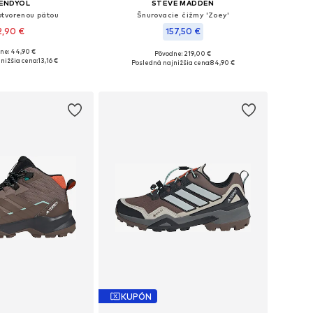
ENDYOL
STEVE MADDEN
otvorenou pätou
Šnurovacie čižmy 'Zoey'
2,90 €
157,50 €
ne: 44,90 €
Pôvodne: 219,00 €
i: 36, 37, 38, 39, 40
Dostupné veľkosti: 36, 37, 38, 39, 40, 41
nižšia cena:
13,16 €
Posledná najnižšia cena:
84,90 €
 do košíka
Pridať do košíka
KUPÓN