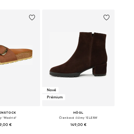
Nové
Prémium
KENSTOCK
HÖGL
y 'Madrid'
Členkové čižmy 'ELERA'
9,00 €
149,00 €
+
7