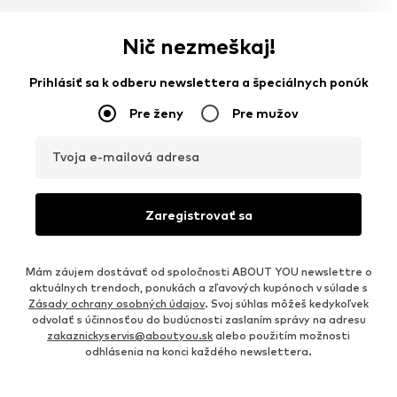
Nič nezmeškaj!
Prihlásiť sa k odberu newslettera a špeciálnych ponúk
Pre ženy
Pre mužov
Tvoja e-mailová adresa
Zaregistrovať sa
Mám záujem dostávať od spoločnosti ABOUT YOU newslettre o
aktuálnych trendoch, ponukách a zľavových kupónoch v súlade s
Zásady ochrany osobných údajov
. Svoj súhlas môžeš kedykoľvek
odvolať s účinnosťou do budúcnosti zaslaním správy na adresu
zakaznickyservis@aboutyou.sk
alebo použitím možnosti
odhlásenia na konci každého newslettera.