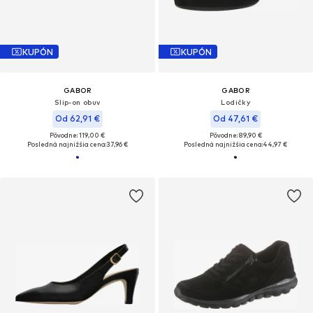
KUPÓN
KUPÓN
GABOR
GABOR
Slip-on obuv
Lodičky
Od 62,91 €
Od 47,61 €
Pôvodne: 119,00 €
Pôvodne: 89,90 €
Posledná najnižšia cena:
37,96 €
Posledná najnižšia cena:
44,97 €