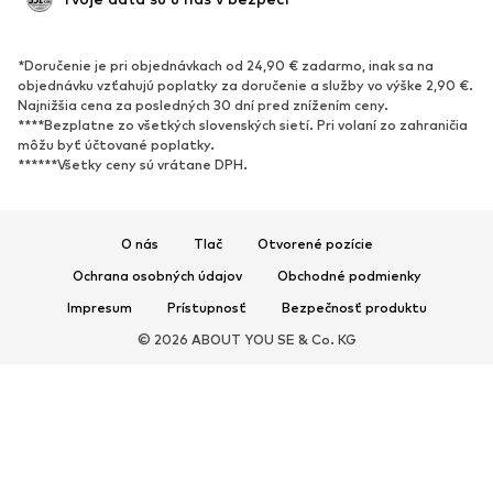
OBUV
*Doručenie je pri objednávkach od 24,90 € zadarmo, inak sa na
Nové
Obľúbené
objednávku vzťahujú poplatky za doručenie a služby vo výške 2,90 €.
Najnižšia cena za posledných 30 dní pred znížením ceny.
Tenisky
Členkové čižmy
****Bezplatne zo všetkých slovenských sietí. Pri volaní zo zahraničia
Topánky na vysokom podpätku
Čižmy
môžu byť účtované poplatky.
******Všetky ceny sú vrátane DPH.
Sandále
Poltopánky
Športová obuv
Baleríny
Šľapky
Papuče
O nás
Tlač
Otvorené pozície
Exkluzívne
Ochrana osobných údajov
Obchodné podmienky
Impresum
Prístupnosť
Bezpečnosť produktu
ŠPORT
© 2026 ABOUT YOU SE & Co. KG
Športové oblečenie
Druhy športov
Športová obuv
Športové batohy a tašky
Športové doplnky
DOPLNKY