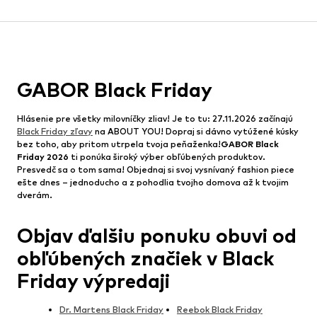
GABOR Black Friday
Hlásenie pre všetky milovníčky zliav! Je to tu: 27.11.2026 začínajú
Black Friday zľavy
na ABOUT YOU! Dopraj si dávno vytúžené kúsky
bez toho, aby pritom utrpela tvoja peňaženka!
GABOR Black
Friday 2026
ti ponúka široký výber obľúbených produktov.
Presvedč sa o tom sama! Objednaj si svoj vysnívaný fashion piece
ešte dnes – jednoducho a z pohodlia tvojho domova až k tvojim
dverám.
Objav ďalšiu ponuku obuvi od
obľúbených značiek v Black
Friday výpredaji
Dr. Martens Black Friday
Reebok Black Friday