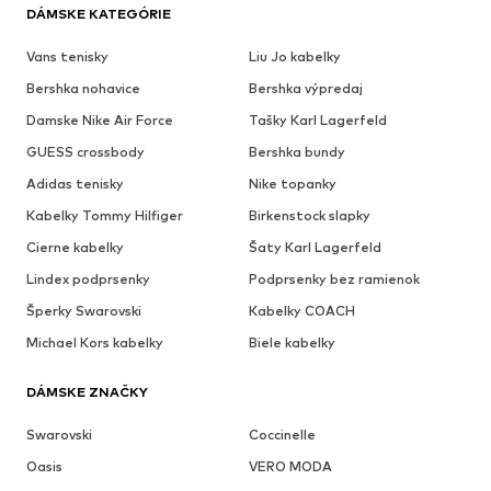
DÁMSKE KATEGÓRIE
Vans tenisky
Liu Jo kabelky
Bershka nohavice
Bershka výpredaj
Damske Nike Air Force
Tašky Karl Lagerfeld
GUESS crossbody
Bershka bundy
Adidas tenisky
Nike topanky
Kabelky Tommy Hilfiger
Birkenstock slapky
Cierne kabelky
Šaty Karl Lagerfeld
Lindex podprsenky
Podprsenky bez ramienok
Šperky Swarovski
Kabelky COACH
Michael Kors kabelky
Biele kabelky
DÁMSKE ZNAČKY
Swarovski
Coccinelle
Oasis
VERO MODA