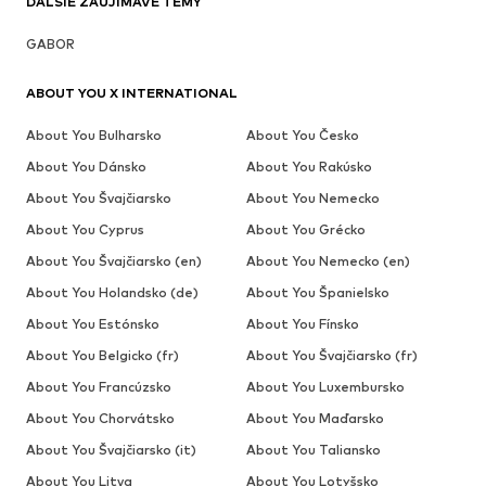
ĎALŠIE ZAUJÍMAVÉ TÉMY
GABOR
ABOUT YOU X INTERNATIONAL
About You Bulharsko
About You Česko
About You Dánsko
About You Rakúsko
About You Švajčiarsko
About You Nemecko
About You Cyprus
About You Grécko
About You Švajčiarsko (en)
About You Nemecko (en)
About You Holandsko (de)
About You Španielsko
About You Estónsko
About You Fínsko
About You Belgicko (fr)
About You Švajčiarsko (fr)
About You Francúzsko
About You Luxembursko
About You Chorvátsko
About You Maďarsko
About You Švajčiarsko (it)
About You Taliansko
About You Litva
About You Lotyšsko