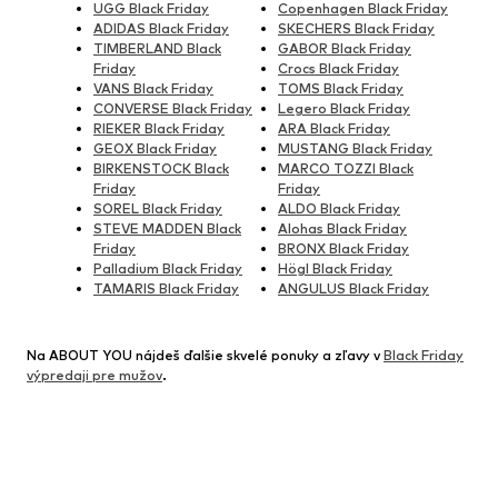
UGG Black Friday
Copenhagen Black Friday
ADIDAS Black Friday
SKECHERS Black Friday
TIMBERLAND Black
GABOR Black Friday
Friday
Crocs Black Friday
VANS Black Friday
TOMS Black Friday
CONVERSE Black Friday
Legero Black Friday
RIEKER Black Friday
ARA Black Friday
GEOX Black Friday
MUSTANG Black Friday
BIRKENSTOCK Black
MARCO TOZZI Black
Friday
Friday
SOREL Black Friday
ALDO Black Friday
STEVE MADDEN Black
Alohas Black Friday
Friday
BRONX Black Friday
Palladium Black Friday
Högl Black Friday
TAMARIS Black Friday
ANGULUS Black Friday
Na ABOUT YOU nájdeš ďalšie skvelé ponuky a zľavy v
Black Friday
výpredaji pre mužov
.