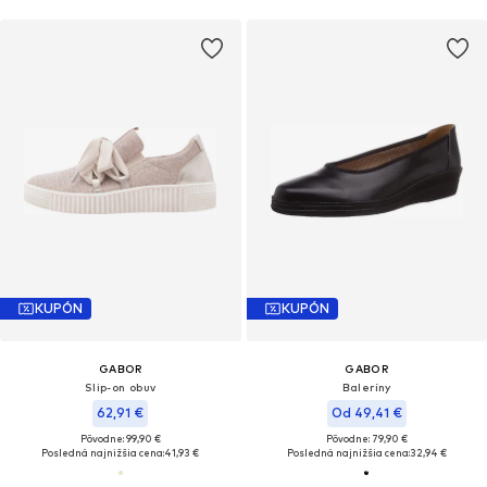
KUPÓN
KUPÓN
GABOR
GABOR
Slip-on obuv
Baleríny
62,91 €
Od 49,41 €
Pôvodne: 99,90 €
Pôvodne: 79,90 €
Posledná najnižšia cena:
41,93 €
Posledná najnižšia cena:
32,94 €