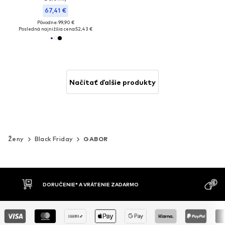
67,41 €
Pôvodne: 99,90 €
Posledná najnižšia cena:
52,43 €
Načítať ďalšie produkty
Ženy
Black Friday
GABOR
MOŽNOSŤ VR
DOBIERKA
DNÍ