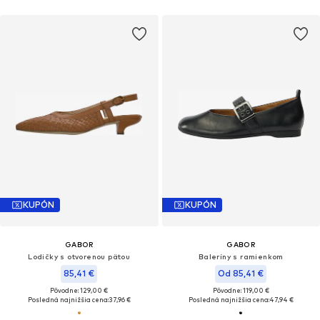
KUPÓN
KUPÓN
GABOR
GABOR
Lodičky s otvorenou pätou
Baleríny s ramienkom
85,41 €
Od 85,41 €
Pôvodne: 129,00 €
Pôvodne: 119,00 €
Posledná najnižšia cena:
37,96 €
Posledná najnižšia cena:
47,94 €