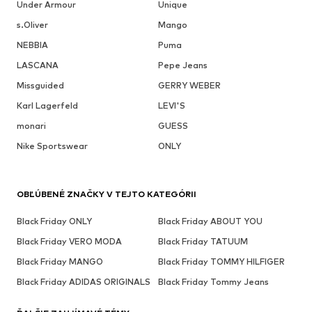
Under Armour
Unique
s.Oliver
Mango
NEBBIA
Puma
LASCANA
Pepe Jeans
Missguided
GERRY WEBER
Karl Lagerfeld
LEVI'S
monari
GUESS
Nike Sportswear
ONLY
OBĽÚBENÉ ZNAČKY V TEJTO KATEGÓRII
Black Friday ONLY
Black Friday ABOUT YOU
Black Friday VERO MODA
Black Friday TATUUM
Black Friday MANGO
Black Friday TOMMY HILFIGER
Black Friday ADIDAS ORIGINALS
Black Friday Tommy Jeans