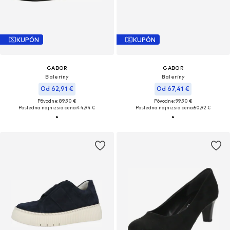
KUPÓN
KUPÓN
GABOR
GABOR
Baleríny
Baleríny
Od 62,91 €
Od 67,41 €
Pôvodne: 89,90 €
Pôvodne: 99,90 €
Posledná najnižšia cena:
44,94 €
Posledná najnižšia cena:
50,92 €