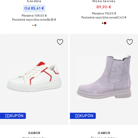
Sandále
Nízke tenisky
89,90 €
Od 85,41 €
Pôvodne: 115,00 €
Pôvodne: 109,00 €
Posledná najnižšia cena:
67,43 €
Posledná najnižšia cena:
56,18 €
KUPÓN
KUPÓN
GABOR
GABOR
Nízke tenisky
Členkové čižmy