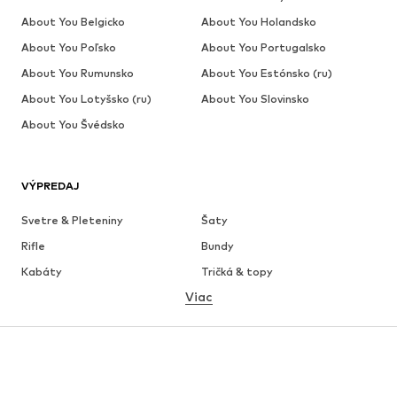
About You Belgicko
About You Holandsko
About You Poľsko
About You Portugalsko
About You Rumunsko
About You Estónsko (ru)
About You Lotyšsko (ru)
About You Slovinsko
About You Švédsko
VÝPREDAJ
Svetre & Pleteniny
Šaty
Rifle
Bundy
Kabáty
Tričká & topy
Viac
Nohavice
Bielizeň
Sukne
Blúzky & tuniky
Mikiny
Saká
Plavky
Overaly