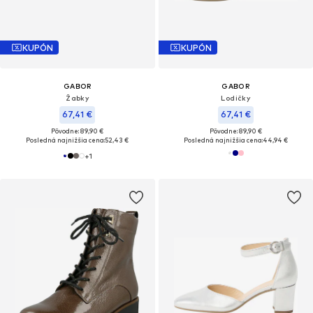
KUPÓN
KUPÓN
GABOR
GABOR
Žabky
Lodičky
67,41 €
67,41 €
Pôvodne: 89,90 €
Pôvodne: 89,90 €
Posledná najnižšia cena:
52,43 €
Posledná najnižšia cena:
44,94 €
+
1