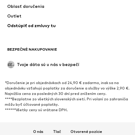
Oblasť doručenia
Bielizeň
Blúzky & tuniky
Outlet
Kabáty
Sukne
Odstúpiť od zmluvy tu
Plavky
Mikiny
Saká
Overaly
Móda pre plnoštíhle
Tehotenské oblečenie
BEZPEČNÉ NAKUPOVANIE
Príležitosti
Exkluzívne
Upcyklácia
Tvoje dáta sú u nás v bezpečí
OBUV
*Doručenie je pri objednávkach od 24,90 € zadarmo, inak sa na
Nové
Obľúbené
objednávku vzťahujú poplatky za doručenie a služby vo výške 2,90 €.
Najnižšia cena za posledných 30 dní pred znížením ceny.
Tenisky
Členkové čižmy
****Bezplatne zo všetkých slovenských sietí. Pri volaní zo zahraničia
Topánky na vysokom podpätku
Čižmy
môžu byť účtované poplatky.
******Všetky ceny sú vrátane DPH.
Sandále
Poltopánky
Športová obuv
Baleríny
Šľapky
Papuče
O nás
Tlač
Otvorené pozície