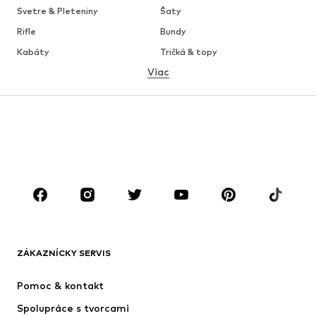
Svetre & Pleteniny
Šaty
Rifle
Bundy
Kabáty
Tričká & topy
Viac
Nohavice
Bielizeň
Sukne
Blúzky & tuniky
Mikiny
Saká
Plavky
Overaly
Móda pre plnoštíhle
Tehotenské oblečenie
Obuv
Sport
Doplnky
Premium
OBLEČENIE
ZÁKAZNÍCKY SERVIS
Nové
Obľúbené
Šaty
Rifle
Pomoc & kontakt
Tričká & topy
Nohavice
Spolupráce s tvorcami
Bundy
Svetre & pleteniny