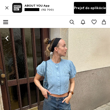
ABOUT YOU App
Prejsť do aplikácie
(152 700)