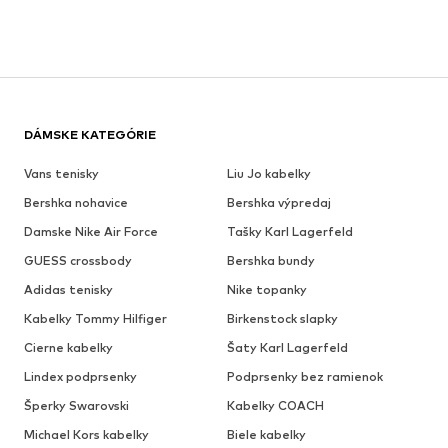
DÁMSKE KATEGÓRIE
Vans tenisky
Liu Jo kabelky
Bershka nohavice
Bershka výpredaj
Damske Nike Air Force
Tašky Karl Lagerfeld
GUESS crossbody
Bershka bundy
Adidas tenisky
Nike topanky
Kabelky Tommy Hilfiger
Birkenstock slapky
Cierne kabelky
Šaty Karl Lagerfeld
Lindex podprsenky
Podprsenky bez ramienok
Šperky Swarovski
Kabelky COACH
Michael Kors kabelky
Biele kabelky