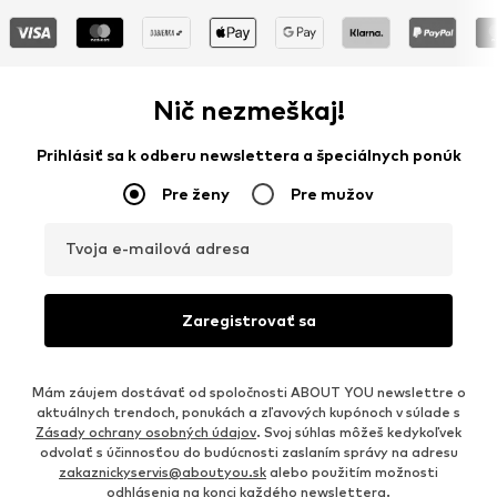
Nič nezmeškaj!
Prihlásiť sa k odberu newslettera a špeciálnych ponúk
Pre ženy
Pre mužov
Tvoja e-mailová adresa
Zaregistrovať sa
Mám záujem dostávať od spoločnosti ABOUT YOU newslettre o
aktuálnych trendoch, ponukách a zľavových kupónoch v súlade s
Zásady ochrany osobných údajov
. Svoj súhlas môžeš kedykoľvek
odvolať s účinnosťou do budúcnosti zaslaním správy na adresu
zakaznickyservis@aboutyou.sk
alebo použitím možnosti
odhlásenia na konci každého newslettera.