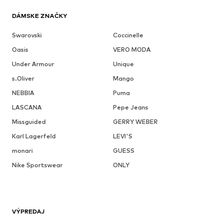
DÁMSKE ZNAČKY
Swarovski
Coccinelle
Oasis
VERO MODA
Under Armour
Unique
s.Oliver
Mango
NEBBIA
Puma
LASCANA
Pepe Jeans
Missguided
GERRY WEBER
Karl Lagerfeld
LEVI'S
monari
GUESS
Nike Sportswear
ONLY
VÝPREDAJ