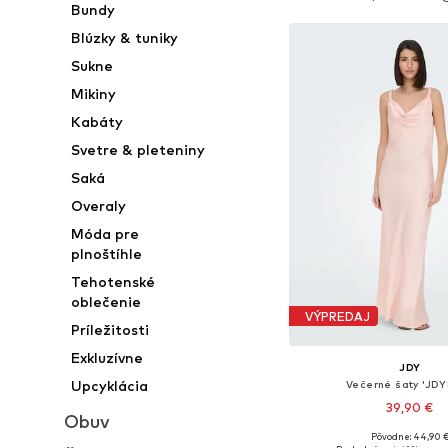
Pridať do koš
Bundy
Blúzky & tuniky
Sukne
Mikiny
Kabáty
Svetre & pleteniny
Saká
Overaly
Móda pre
plnoštíhle
Tehotenské
oblečenie
VÝPREDAJ
Príležitosti
Exkluzívne
JDY
Upcyklácia
Večerné šaty 'JDY
39,90 €
Obuv
Pôvodne: 44,90 
Dostupné veľkosti: 34, 36,