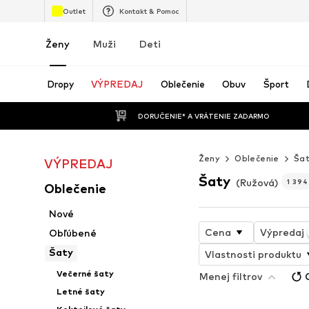
Outlet
Kontakt & Pomoc
Ženy
Muži
Deti
Dropy
VÝPREDAJ
Oblečenie
Obuv
Šport
 DORUČENIE* A VRÁTENIE ZADARMO
Ženy
Oblečenie
Ša
VÝPREDAJ
Šaty
(Ružová)
1 394
Oblečenie
Nové
Cena
Výpredaj
Obľúbené
Šaty
Vlastnosti produktu
Večerné šaty
Menej filtrov
Letné šaty