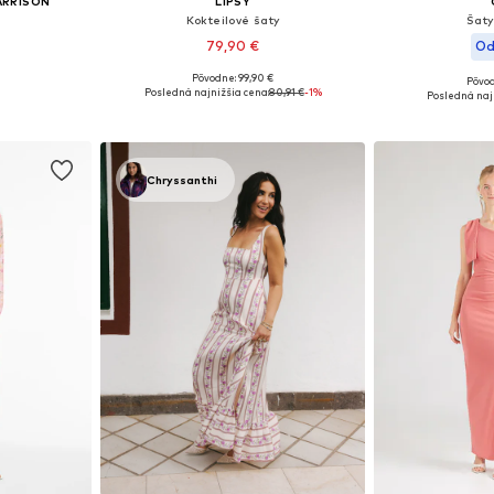
ARRISON
LIPSY
Kokteilové šaty
Šaty
79,90 €
Od
Pôvodne: 99,90 €
Pôvod
, 40, 42, 44
Dostupné veľkosti: 34, 36, 38, 40, 42
Dostupné v
Posledná najnižšia cena:
80,91 €
-1%
Posledná naj
íka
Pridať do košíka
Pridať
Chryssanthi