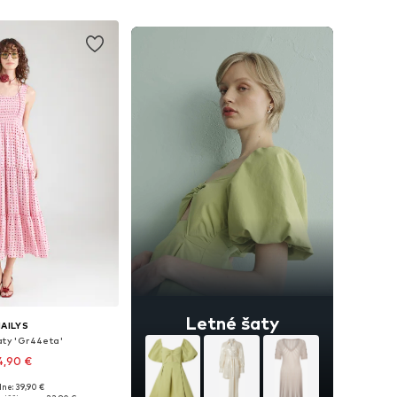
Letné šaty
AILYS
aty 'Gr44eta'
4,90 €
ne: 39,90 €
 34, 36, 38, 40, 42, 44