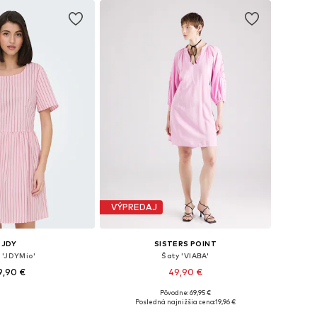
VÝPREDAJ
JDY
SISTERS POINT
 'JDYMio'
Šaty 'VIABA'
9,90 €
49,90 €
Pôvodne: 69,95 €
i: 34, 36, 38, 40, 42
Dostupné veľkosti: 34, 36, 38, 40
Posledná najnižšia cena:
19,96 €
 do košíka
Pridať do košíka