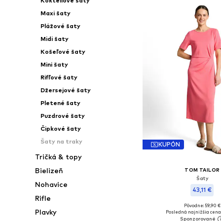
Kokteilové šaty
Maxi šaty
Plážové šaty
Midi šaty
Košeľové šaty
Mini šaty
Rifľové šaty
Džersejové šaty
Pletené šaty
Puzdrové šaty
Čipkové šaty
Šaty na traky
KUPÓN
Tričká & topy
Bielizeň
TOM TAILOR
Šaty
Nohavice
43,11 €
Rifle
Pôvodne: 59,90 €
Dostupné veľkosti: 34, 36,
Plavky
Posledná najnižšia cena