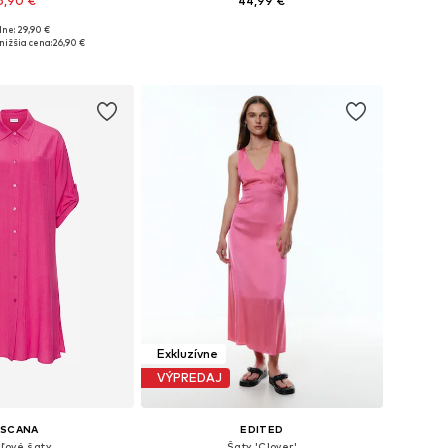
6,90 €
44,99 €
ne: 29,90 €
 34, 36, 38, 40, 42, 44
Dostupné v mnohých veľkostiach
nižšia cena:
26,90 €
 do košíka
Pridať do košíka
Exkluzívne
VÝPREDAJ
ASCANA
EDITED
ľové šaty
Šaty 'Clover'