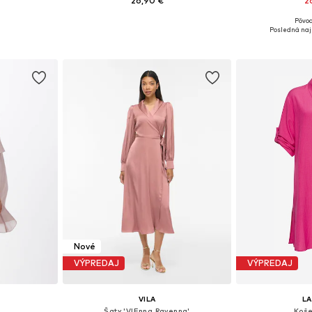
26,90 €
2
Pôvod
36, 38, 40
Dostupné veľkosti: 34, 36, 38, 40, 42
Dostupné veľkosti:
Posledná naj
íka
Pridať do košíka
Pridať
Nové
VÝPREDAJ
VÝPREDAJ
VILA
L
Šaty 'VIEnna Ravenna'
Koše