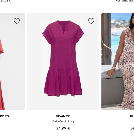
:
23,03 €
Posledná naj
íka
Pridať do košíka
Pridať
 KORS
VIVANCE
B
Košeľové šaty
34,99 €
5