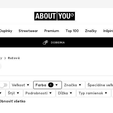
ABOUT
YOU
Doplnky
Streetwear
Premium
Top 100
Značky
Inšpir
DOBIERKA
ty
Ružová
Veľkosť
Farba
Značka
Špeciálne veľk
1
Štýl
Podrobnosti
Dĺžka
Typ ramienok
Obnoviť všetko