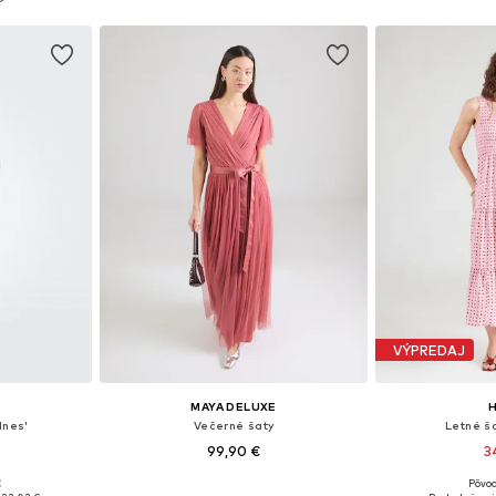
íka
VÝPREDAJ
MAYA DELUXE
H
Ines'
Večerné šaty
Letné š
99,90 €
3
€
Pôvod
 38, 40, 42
Dostupné veľkosti: 34, 36, 38, 40
Dostupné veľkosti: