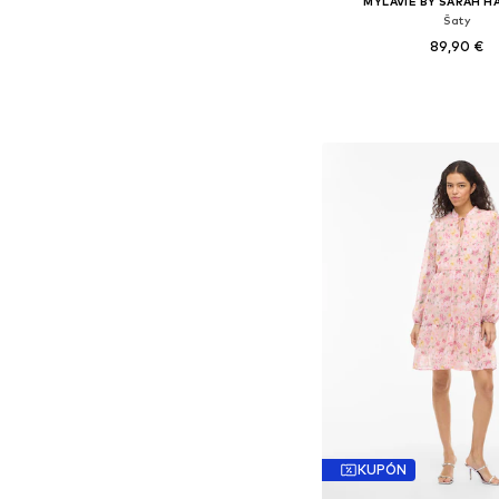
MYLAVIE BY SARAH H
Šaty
89,90 €
Dostupné veľkosti: 36, 38
Pridať do koš
KUPÓN