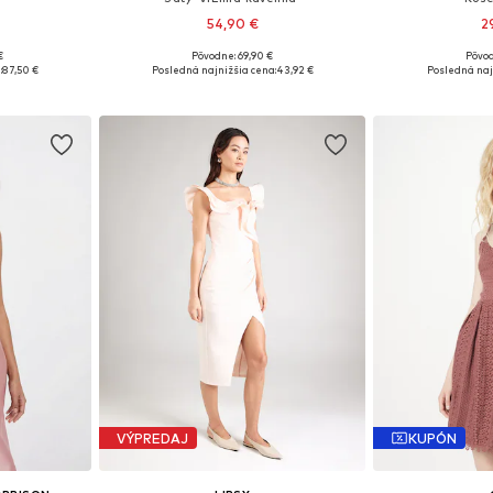
54,90 €
2
+
1
€
Pôvodne: 69,90 €
Pôvod
 38, 40, 42
Dostupné veľkosti: 34, 36, 38, 40, 42, 44
Dostupné veľko
:
87,50 €
Posledná najnižšia cena:
43,92 €
Posledná naj
íka
Pridať do košíka
Pridať
VÝPREDAJ
KUPÓN