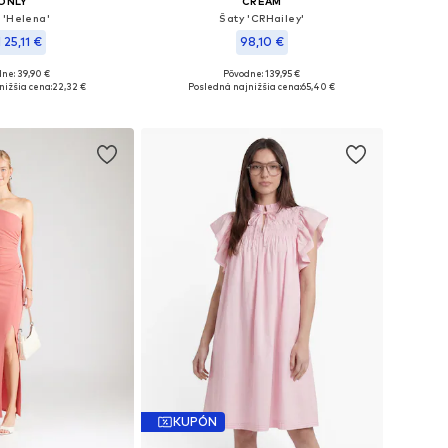
ONLY
CREAM
 'Helena'
Šaty 'CRHailey'
 25,11 €
98,10 €
+
7
ne: 39,90 €
Pôvodne: 139,95 €
eľkosti: 32, 36
Dostupné veľkosti: 34, 36, 38, 40, 44
nižšia cena:
22,32 €
Posledná najnižšia cena:
65,40 €
 do košíka
Pridať do košíka
KUPÓN