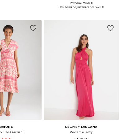
+
11
Pôvodne: 69,90 €
sti: 34, 36, 38, 40
Dostupné veľkosti: 34, 36, 38, 40
Posledná najnižšia cena:
39,90 €
 do košíka
Pridať do košíka
BAIONE
LSCN BY LASCANA
ty 'Ca44rrara'
Večerné šaty