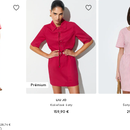
Prémium
LIU JO
Košeľové šaty
Šaty
159,90 €
2
Dostupné veľkosti: 32, 34, 36, 38, 40
Dostupné veľkost
 38, 40, 46
:
28,74 €
Pridať do košíka
Pridať