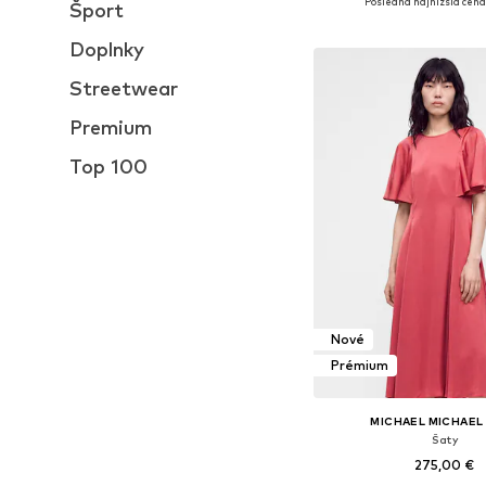
Posledná najnižšia cena
Šport
Pridať do koš
Doplnky
Streetwear
Premium
Top 100
Nové
Prémium
MICHAEL MICHAEL
Šaty
275,00 €