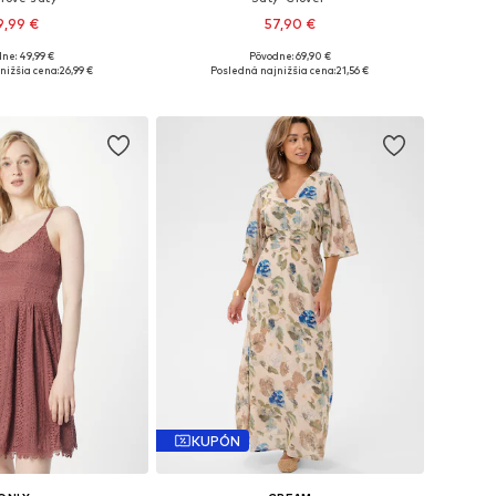
9,99 €
57,90 €
ne: 49,99 €
Pôvodne: 69,90 €
sti: 34, 36, 38, 40
Dostupné veľkosti: 34, 36, 38, 40, 42
nižšia cena:
26,99 €
Posledná najnižšia cena:
21,56 €
 do košíka
Pridať do košíka
KUPÓN