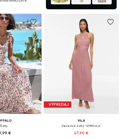
nižšia cena:
23,90 €
 do košíka
VÝPREDAJ
UFFALO
VILA
Šaty
Večerné šaty 'VIMilina'
9,99 €
47,90 €