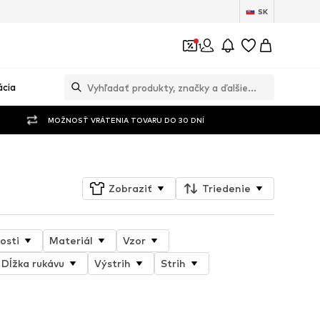
SK
1
ácia
MOŽNOSŤ VRÁTENIA TOVARU DO 30 DNÍ
Zobraziť
Triedenie
osti
Materiál
Vzor
Dĺžka rukávu
Výstrih
Strih