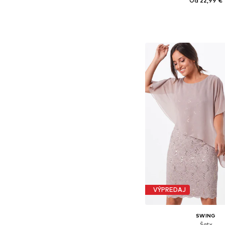
Od 22,99 €
Dostupné veľkosti: 34, 
Pridať do koš
VÝPREDAJ
SWING
Šaty