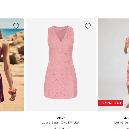
 38, 40, 42
Dostupné veľkosti: 34, 36, 38, 40, 44
Dostupné veľko
íka
Pridať do košíka
Pridať
VÝPREDAJ
ONLY
ZA
Letné šaty 'ONLSMILLA'
Letné ša