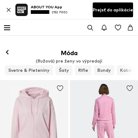
ABOUT YOU App
Prejsť do aplikácie
(152 700)
Móda
(Ružová) pre ženy vo výpredaji
Svetre & Pleteniny
Šaty
Rifle
Bundy
Kabáty