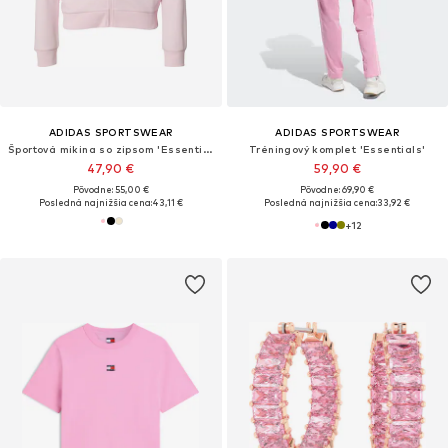
ADIDAS SPORTSWEAR
ADIDAS SPORTSWEAR
Športová mikina so zipsom 'Essentials'
Tréningový komplet 'Essentials'
47,90 €
59,90 €
Pôvodne: 55,00 €
Pôvodne: 69,90 €
Posledná najnižšia cena:
43,11 €
Posledná najnižšia cena:
33,92 €
+
12