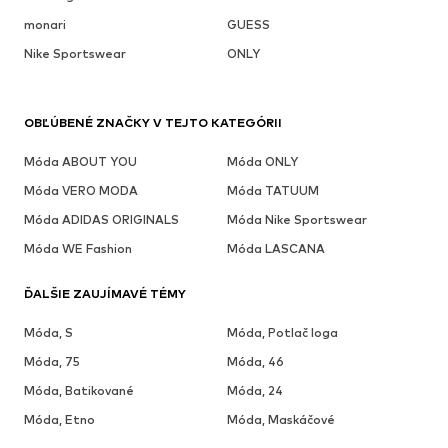
monari
GUESS
Nike Sportswear
ONLY
OBĽÚBENÉ ZNAČKY V TEJTO KATEGÓRII
Móda ABOUT YOU
Móda ONLY
Móda VERO MODA
Móda TATUUM
Móda ADIDAS ORIGINALS
Móda Nike Sportswear
Móda WE Fashion
Móda LASCANA
ĎALŠIE ZAUJÍMAVÉ TÉMY
Móda, S
Móda, Potlač loga
Móda, 75
Móda, 46
Móda, Batikované
Móda, 24
Móda, Etno
Móda, Maskáčové