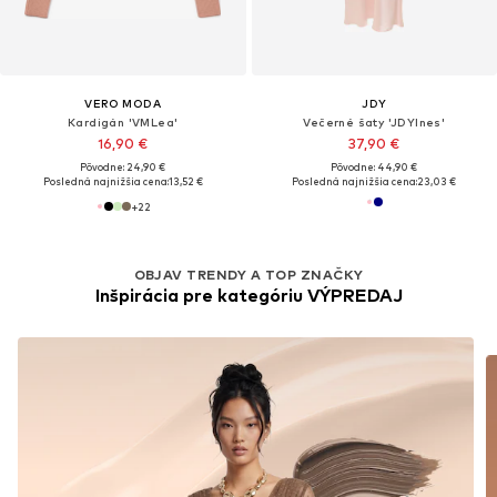
VERO MODA
JDY
Kardigán 'VMLea'
Večerné šaty 'JDYInes'
16,90 €
37,90 €
Pôvodne: 24,90 €
Pôvodne: 44,90 €
Posledná najnižšia cena:
13,52 €
Posledná najnižšia cena:
23,03 €
+
22
OBJAV TRENDY A TOP ZNAČKY
Inšpirácia pre kategóriu VÝPREDAJ