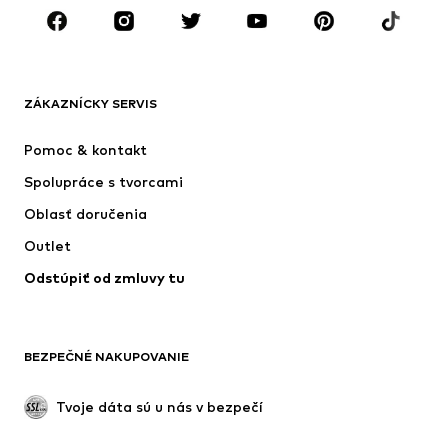
Doplnky
Premium
OBLEČENIE
ZÁKAZNÍCKY SERVIS
Nové
Obľúbené
Šaty
Rifle
Pomoc & kontakt
Tričká & topy
Nohavice
Spolupráce s tvorcami
Bundy
Svetre & pleteniny
Oblasť doručenia
Bielizeň
Blúzky & tuniky
Outlet
Kabáty
Sukne
Odstúpiť od zmluvy tu
Plavky
Mikiny
Saká
Overaly
Móda pre plnoštíhle
Tehotenské oblečenie
BEZPEČNÉ NAKUPOVANIE
Príležitosti
Exkluzívne
Upcyklácia
Tvoje dáta sú u nás v bezpečí
OBUV