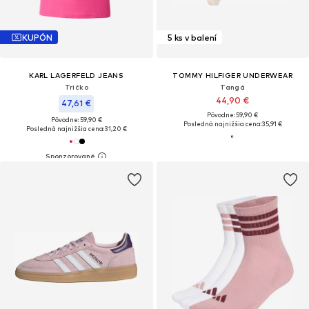
KUPÓN
5 ks v balení
KARL LAGERFELD JEANS
TOMMY HILFIGER UNDERWEAR
Tričko
Tangá
44,90 €
47,61 €
Pôvodne: 59,90 €
Pôvodne: 59,90 €
Posledná najnižšia cena:
35,91 €
Posledná najnižšia cena:
31,20 €