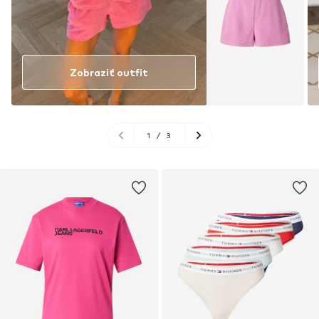
Zobraziť outfit
1
/
3