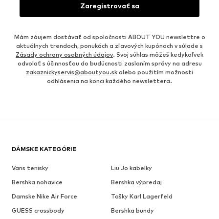
Zaregistrovať sa
Mám záujem dostávať od spoločnosti ABOUT YOU newslettre o
aktuálnych trendoch, ponukách a zľavových kupónoch v súlade s
Zásady ochrany osobných údajov
. Svoj súhlas môžeš kedykoľvek
odvolať s účinnosťou do budúcnosti zaslaním správy na adresu
zakaznickyservis@aboutyou.sk
alebo použitím možnosti
odhlásenia na konci každého newslettera.
DÁMSKE KATEGÓRIE
Vans tenisky
Liu Jo kabelky
Bershka nohavice
Bershka výpredaj
Damske Nike Air Force
Tašky Karl Lagerfeld
GUESS crossbody
Bershka bundy