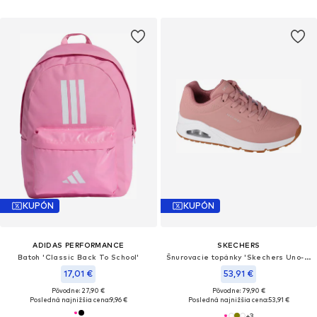
KUPÓN
KUPÓN
ADIDAS PERFORMANCE
SKECHERS
Batoh 'Classic Back To School'
Šnurovacie topánky 'Skechers Uno-Stand on Air'
17,01 €
53,91 €
Pôvodne: 27,90 €
Pôvodne: 79,90 €
Posledná najnižšia cena:
9,96 €
Posledná najnižšia cena:
53,91 €
+
3