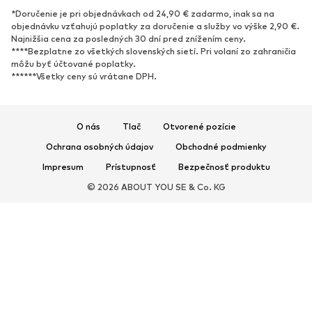
*Doručenie je pri objednávkach od 24,90 € zadarmo, inak sa na
Nové
Obľúbené
objednávku vzťahujú poplatky za doručenie a služby vo výške 2,90 €.
Najnižšia cena za posledných 30 dní pred znížením ceny.
Tenisky
Členkové čižmy
****Bezplatne zo všetkých slovenských sietí. Pri volaní zo zahraničia
Topánky na vysokom podpätku
Čižmy
môžu byť účtované poplatky.
******Všetky ceny sú vrátane DPH.
Sandále
Poltopánky
Športová obuv
Baleríny
Šľapky
Papuče
O nás
Tlač
Otvorené pozície
Exkluzívne
Ochrana osobných údajov
Obchodné podmienky
Impresum
Prístupnosť
Bezpečnosť produktu
ŠPORT
© 2026 ABOUT YOU SE & Co. KG
Športové oblečenie
Druhy športov
Športová obuv
Športové batohy a tašky
Športové doplnky
DOPLNKY
Nové
Tašky & batohy