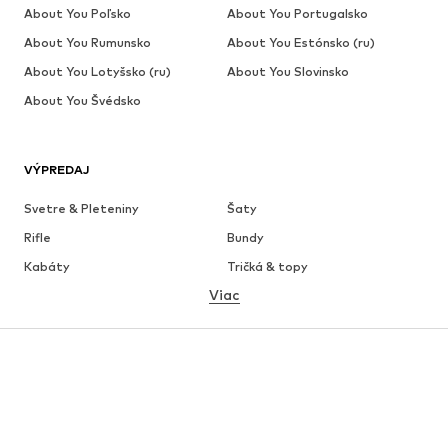
About You Poľsko
About You Portugalsko
About You Rumunsko
About You Estónsko (ru)
About You Lotyšsko (ru)
About You Slovinsko
About You Švédsko
VÝPREDAJ
Svetre & Pleteniny
Šaty
Rifle
Bundy
Kabáty
Tričká & topy
Viac
Nohavice
Bielizeň
Sukne
Blúzky & tuniky
Mikiny
Saká
Plavky
Overaly
Móda pre plnoštíhle
Tehotenské oblečenie
Obuv
Sport