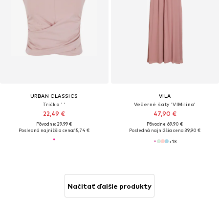
URBAN CLASSICS
VILA
Tričko ' '
Večerné šaty 'VIMilina'
22,49 €
47,90 €
Pôvodne: 29,99 €
Pôvodne: 69,90 €
Posledná najnižšia cena:
15,74 €
Posledná najnižšia cena:
39,90 €
+
13
Načítať ďalšie produkty