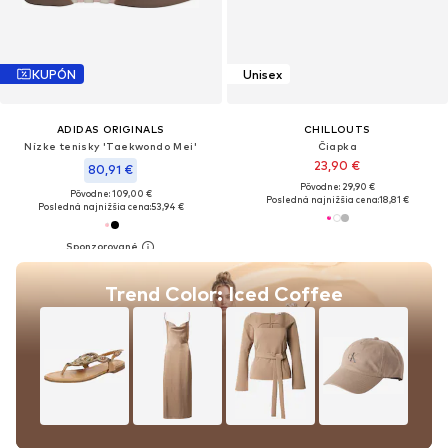
KUPÓN
Unisex
ADIDAS ORIGINALS
CHILLOUTS
Nízke tenisky 'Taekwondo Mei'
Čiapka
23,90 €
80,91 €
Pôvodne: 29,90 €
Pôvodne: 109,00 €
Posledná najnižšia cena:
18,81 €
Posledná najnižšia cena:
53,94 €
Trend Color: Iced Coffee