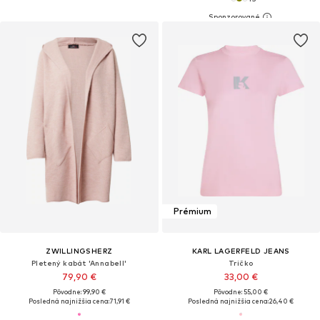
Prémium
ZWILLINGSHERZ
KARL LAGERFELD JEANS
Pletený kabát 'Annabell'
Tričko
79,90 €
33,00 €
Pôvodne: 99,90 €
Pôvodne: 55,00 €
Posledná najnižšia cena:
71,91 €
Posledná najnižšia cena:
26,40 €