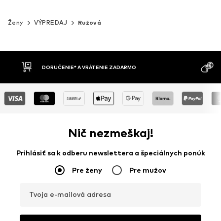
Ženy
VÝPREDAJ
Ružová
MOŽNOSŤ VR
DOBIERKA
DNÍ
Nič nezmeškaj!
Prihlásiť sa k odberu newslettera a špeciálnych ponúk
Pre ženy
Pre mužov
Tvoja e-mailová adresa