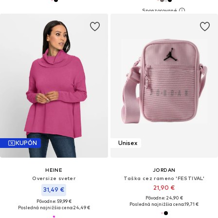
KUPÓN
Unisex
HEINE
JORDAN
Oversize sveter
Taška cez rameno 'FESTIVAL'
21,90 €
31,49 €
Pôvodne: 24,90 €
Pôvodne: 59,99 €
Posledná najnižšia cena:
19,71 €
Posledná najnižšia cena:
24,49 €