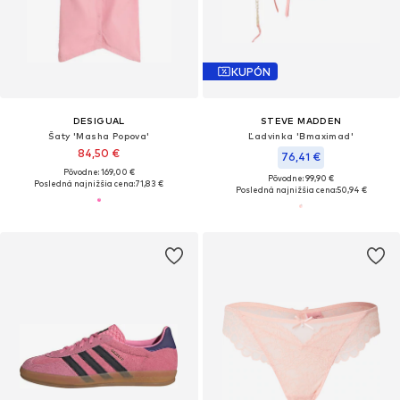
KUPÓN
DESIGUAL
STEVE MADDEN
Šaty 'Masha Popova'
Ľadvinka 'Bmaximad'
84,50 €
76,41 €
Pôvodne: 169,00 €
Pôvodne: 99,90 €
Posledná najnižšia cena:
71,83 €
Posledná najnižšia cena:
50,94 €