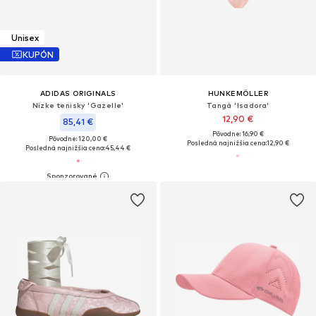
Unisex
KUPÓN
ADIDAS ORIGINALS
HUNKEMÖLLER
Nízke tenisky 'Gazelle'
Tangá 'Isadora'
12,90 €
85,41 €
Pôvodne: 16,90 €
Pôvodne: 120,00 €
Posledná najnižšia cena:
12,90 €
Posledná najnižšia cena:
45,44 €