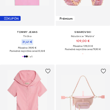
KUPÓN
Prémium
TOMMY JEANS
SWAROVSKI
Tričko
Náušnice 'Matrix'
109,00 €
31,41 €
Pôvodne: 139,00 €
Pôvodne: 39,90 €
Posledná najnižšia cena:
79,90 €
Posledná najnižšia cena:
33,16 €
+
1