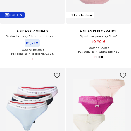
KUPÓN
3 ks v balení
ADIDAS ORIGINALS
ADIDAS PERFORMANCE
Nízke tenisky 'Handball Spezial'
Športové ponožky 'Ess'
10,90 €
85,41 €
Pôvodne: 12,90 €
Pôvodne: 109,00 €
Posledná najnižšia cena:
8,72 €
Posledná najnižšia cena:
75,92 €