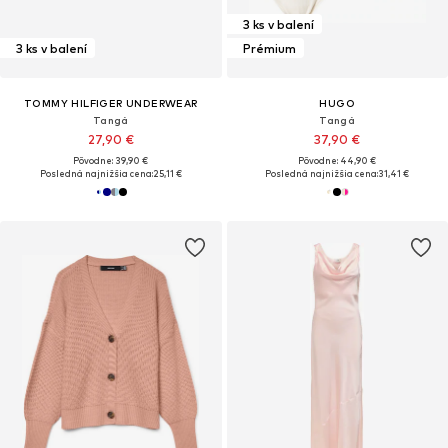
3 ks v balení
3 ks v balení
Prémium
TOMMY HILFIGER UNDERWEAR
HUGO
Tangá
Tangá
27,90 €
37,90 €
Pôvodne: 39,90 €
Pôvodne: 44,90 €
Posledná najnižšia cena:
25,11 €
Posledná najnižšia cena:
31,41 €