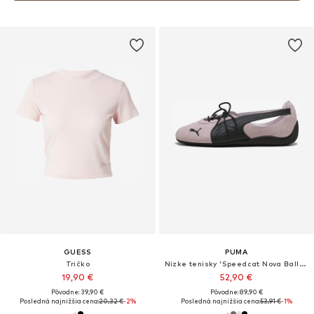
GUESS
PUMA
Tričko
Nízke tenisky 'Speedcat Nova Ballet'
19,90 €
52,90 €
Pôvodne: 39,90 €
Pôvodne: 89,90 €
Posledná najnižšia cena:
20,32 €
-2%
Posledná najnižšia cena:
53,91 €
-1%