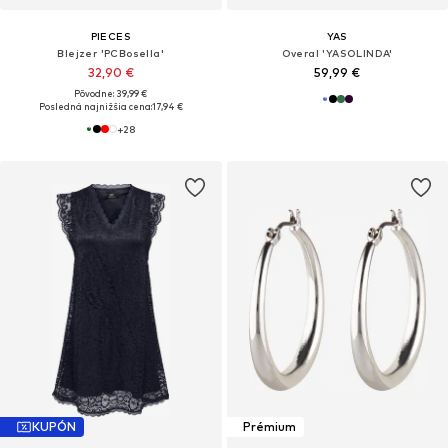
PIECES
YAS
Blejzer 'PCBosella'
Overal 'YASOLINDA'
32,90 €
59,99 €
Pôvodne: 39,99 €
Posledná najnižšia cena:
17,94 €
+
28
KUPÓN
Prémium