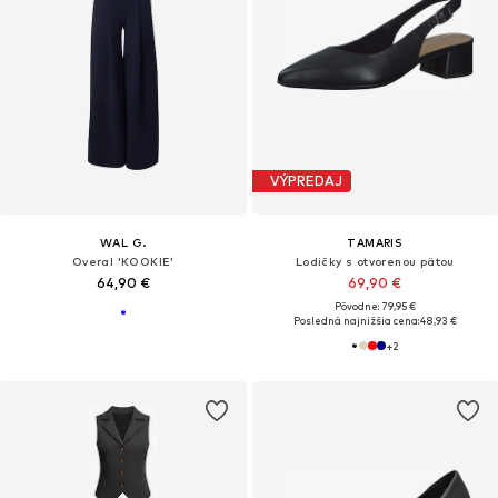
VÝPREDAJ
WAL G.
TAMARIS
Overal 'KOOKIE'
Lodičky s otvorenou pätou
64,90 €
69,90 €
Pôvodne: 79,95 €
Posledná najnižšia cena:
48,93 €
+
2