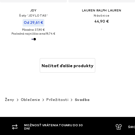
JDY
LAUREN RALPH LAUREN
Šaty 'JDYLOTAS'
Náušnice
44,90 €
Od 29,61 €
Pôvodne: 37,90 €
Posledná najnižšia cena:
19,74 €
Načítať ďalšie produkty
Ženy
Oblečenie
Príležitosti
Svadba
ÁTENIA TOVARU DO 30
ŠIROKÝ SORTIMENT