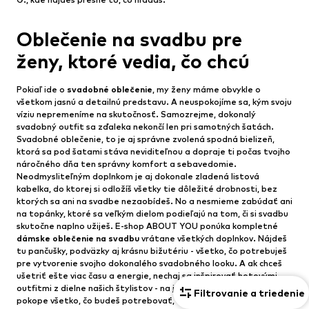
Oblečenie na svadbu pre
ženy, ktoré vedia, čo chcú
Pokiaľ ide o
svadobné oblečenie
, my ženy máme obvykle o
všetkom jasnú a detailnú predstavu. A neuspokojíme sa, kým svoju
víziu nepremeníme na skutočnosť. Samozrejme, dokonalý
svadobný outfit sa zďaleka nekončí len pri samotných šatách.
Svadobné oblečenie, to je aj správne zvolená spodná bielizeň,
ktorá sa pod šatami stáva neviditeľnou a dopraje ti počas tvojho
náročného dňa ten správny komfort a sebavedomie.
Neodmysliteľným doplnkom je aj dokonale zladená listová
kabelka, do ktorej si odložíš všetky tie dôležité drobnosti, bez
ktorých sa ani na svadbe nezaobídeš. No a nesmieme zabúdať ani
na topánky, ktoré sa veľkým dielom podieľajú na tom, či si svadbu
skutočne naplno užiješ. E-shop ABOUT YOU ponúka kompletné
dámske oblečenie na svadbu
vrátane všetkých doplnkov. Nájdeš
tu pančušky, podväzky aj krásnu bižutériu - všetko, čo potrebuješ
pre vytvorenie svojho dokonalého svadobného looku. A ak chceš
ušetriť ešte viac času a energie, nechaj sa inšpirovať hotovými
outfitmi z dielne našich štylistov - na jedinom mieste nájdeš
Filtrovanie a triedenie
pokope všetko, čo budeš potrebovať, a niekoľkými kliknutiami