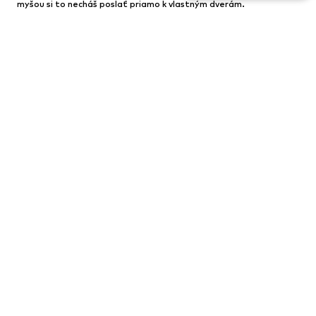
myšou si to necháš poslať priamo k vlastným dverám.
DÁMSKE KATEGÓRIE
Vans tenisky
Liu Jo kabelky
Bershka nohavice
Bershka výpredaj
Damske Nike Air Force
Tašky Karl Lagerfeld
GUESS crossbody
Bershka bundy
Adidas tenisky
Nike topanky
Kabelky Tommy Hilfiger
Birkenstock slapky
Cierne kabelky
Šaty Karl Lagerfeld
Lindex podprsenky
Podprsenky bez ramienok
Šperky Swarovski
Kabelky COACH
Michael Kors kabelky
Biele kabelky