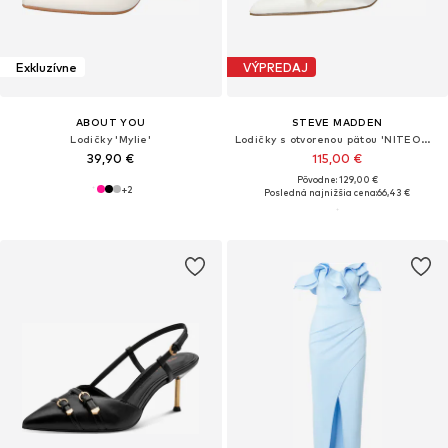
Exkluzívne
VÝPREDAJ
ABOUT YOU
STEVE MADDEN
Lodičky 'Mylie'
Lodičky s otvorenou pätou 'NITEOWL-P'
39,90 €
115,00 €
Pôvodne: 129,00 €
+
2
Posledná najnižšia cena:
66,43 €