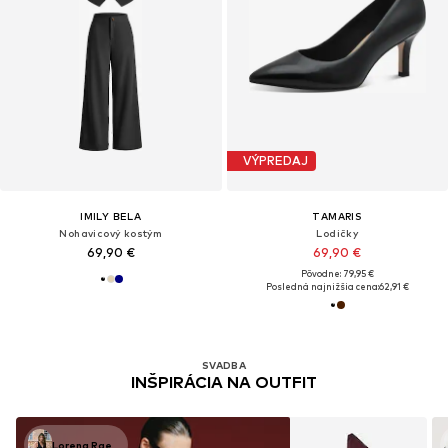
VÝPREDAJ
IMILY BELA
TAMARIS
Nohavicový kostým
Lodičky
69,90 €
69,90 €
Pôvodne: 79,95 €
Posledná najnižšia cena:
62,91 €
SVADBA
INŠPIRÁCIA NA OUTFIT
Lorena Rae