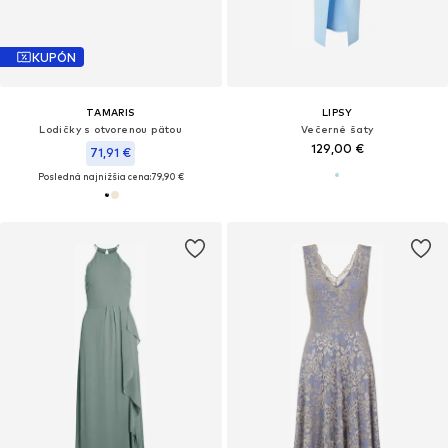
KUPÓN
TAMARIS
LIPSY
Lodičky s otvorenou pätou
Večerné šaty
129,00 €
71,91 €
Posledná najnižšia cena:
79,90 €