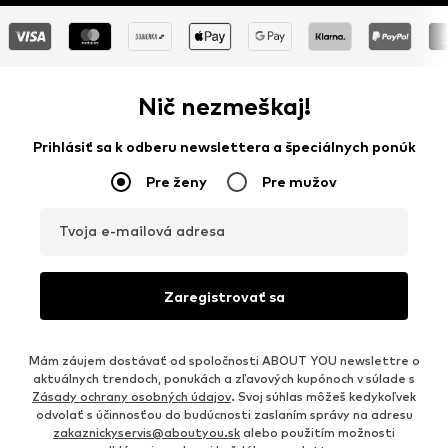
Nič nezmeškaj!
Prihlásiť sa k odberu newslettera a špeciálnych ponúk
Pre ženy
Pre mužov
Tvoja e-mailová adresa
Zaregistrovať sa
Mám záujem dostávať od spoločnosti ABOUT YOU newslettre o
aktuálnych trendoch, ponukách a zľavových kupónoch v súlade s
Zásady ochrany osobných údajov
. Svoj súhlas môžeš kedykoľvek
odvolať s účinnosťou do budúcnosti zaslaním správy na adresu
zakaznickyservis@aboutyou.sk
alebo použitím možnosti