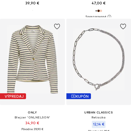
39,90 €
47,00 €
VÝPREDAJ
KUPÓN
ONLY
URBAN CLASSICS
Blejzer 'ONLNELSON'
Retiazka
34,90 €
12,14 €
Pôvodne: 39,90 €