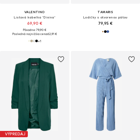
VALENTINO
TAMARIS
Listová kabelka 'Divina'
Lodičky s otvorenou pätou
69,90 €
79,95 €
Pôvodne: 79,90 €
Posledná najnižšia cena:
62,91 €
+
1
VÝPREDAJ