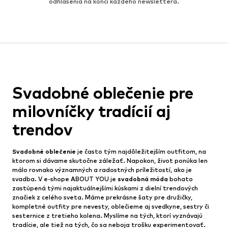
odhlásenia na konci každého newslettera.
Svadobné oblečenie pre
milovníčky tradícií aj
trendov
Svadobné oblečenie
je často tým najdôležitejším outfitom, na
ktorom si dávame skutočne záležať. Napokon, život ponúka len
málo rovnako významných a radostných príležitostí, ako je
svadba. V e-shope ABOUT YOU je
svadobná móda
bohato
zastúpená tými najaktuálnejšími kúskami z dielní trendových
značiek z celého sveta. Máme prekrásne šaty pre družičky,
kompletné outfity pre nevesty, oblečieme aj svedkyne, sestry či
sesternice z tretieho kolena. Myslíme na tých, ktorí vyznávajú
tradície, ale tiež na tých, čo sa neboja trošku experimentovať.