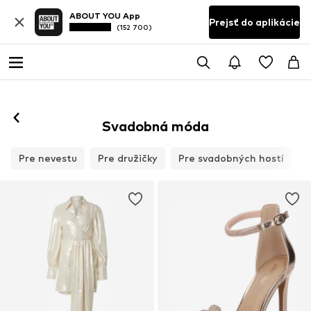
ABOUT YOU App
Prejsť do aplikácie
(152 700)
Svadobná móda
Pre nevestu
Pre družičky
Pre svadobných hostí
P