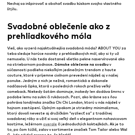
Nechaj sa inšpirovať a obohať svadbu kúskom svojho vlastného
štýlu.
Svadobné oblečenie ako z
prehliadkového móla
Vieš, ako vyzerá najaktuálnejšia svadobná móda? ABOUT YOU za
teba sleduje horúce novinky z prehliadkových mól, aby si ty už
nemusela. U nás teda dostaneš všetko pekne naservírované ako
na striebornom podnose.
Dámske oblečenie na svadbu
v
súčasnosti podlieha niekoľkým jedinečným trendom z haute
couture, ktoré v príjemne civilnom prevedení nájdeš aj v našej
ponuke. Jedným z nich je nežná, romantická a dokonale
nadčasová čipka, ktorá v posledných rokoch prežíva veľký
comeback. Niekedy šatám dominuje, inokedy len dodáva šmrnc v
podobe lemu na sukni či rukávcoch. Pozri, ako krásne sa s ňou
pohráva londýnska značka Chi Chi London, ktorú u nás nájdeš v
hojnom zastúpení. Úplným opakom je striedmy minimalizmus,
ktorý dovolí neveste aj družičkám “vyzliecť sa” z tradičnej
svadobnej róby a užiť si svoj veľký deň v elegantnom nohavicovom
kostýme, ležérnom
overale
či jednoduchých koktejlkách. Ak je to
to, po čom túžiš, zalov v sortimente značiek Tom Tailor alebo Wal
G., kde nájdeš presne to, čo hľadáš.