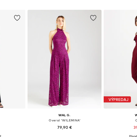
íka
Pridať do košíka
Pridať
VÝPREDAJ
WAL G.
W
Overal 'WILEMINA'
79,90 €
3
€
Pôvod