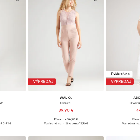
Exkluzívne
VÝPREDAJ
VÝPREDAJ
WAL G.
AB
A'
Overal
Overa
39,90 €
4
Pôvodne: 54,90 €
Pôvod
ľkostiach
Dostupné veľkosti: S, M, L, XL
Dostupné veľkosti
:
40,41 €
Posledná najnižšia cena:
15,96 €
Posledná naj
íka
Pridať do košíka
Pridať