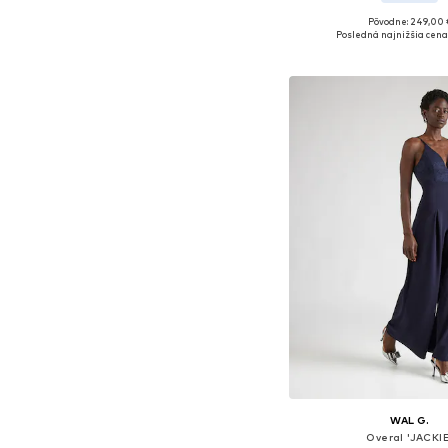
Pôvodne: 249,00 
Dostupné veľkosti: S,
Posledná najnižšia cena
Pridať do koš
WAL G.
Overal 'JACKIE