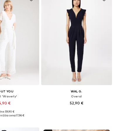
OUT YOU
WAL G.
l 'Waverly'
Overal
4,90 €
52,90 €
ne: 59,90 €
: XS, S, M, L, XL, XXL
Dostupné veľkosti: XS, S, M, L
nižšia cena:
17,96 €
 do košíka
Pridať do košíka