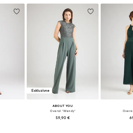
Exkluzívne
ABOUT YOU
Overal 'Wendy'
Overal
59,90 €
6
ľkostiach
Dostupné veľkosti: XS, S, M, XL
Dostupné v m