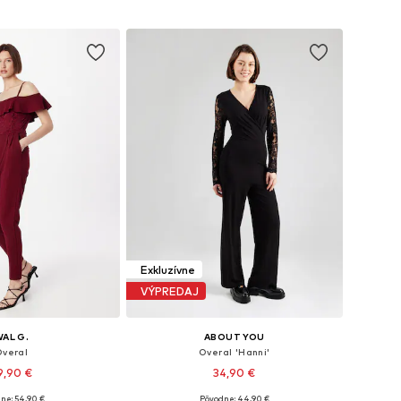
 do košíka
Pridať do košíka
Exkluzívne
VÝPREDAJ
AL G.
ABOUT YOU
Overal
Overal 'Hanni'
9,90 €
34,90 €
ne: 54,90 €
Pôvodne: 44,90 €