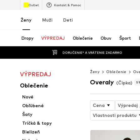
Outlet
Kontakt & Pomoc
Ženy
Muži
Deti
Dropy
VÝPREDAJ
Oblečenie
Obuv
Šport
 DORUČENIE* A VRÁTENIE ZADARMO
Ženy
Oblečenie
Ove
VÝPREDAJ
Overaly
(Čipka)
5
Oblečenie
Nové
Cena
Výpredaj
Obľúbené
Šaty
Vlastnosti produktu
Tričká & topy
Bielizeň