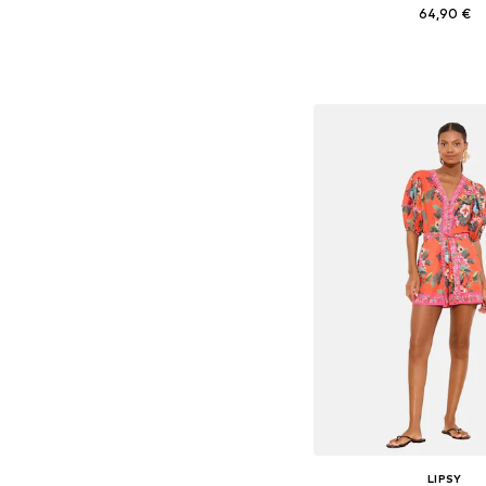
64,90 €
Dostupné veľkosti: X
Pridať do koš
LIPSY