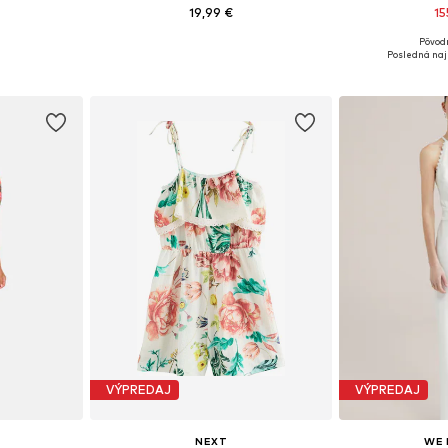
19,99 €
15
Pôvod
S, S, M
Dostupné veľkosti: XS, S, M
Dostupné veľk
Posledná naj
íka
Pridať do košíka
Pridať
VÝPREDAJ
VÝPREDAJ
NEXT
WE 