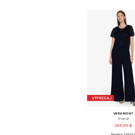
Pridať do koš
VÝPREDAJ
VERA MONT
Overal
209,00 €
Pôvodne: 249,00 