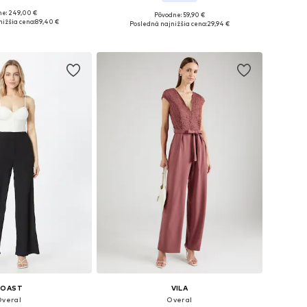
ne: 249,00 €
Pôvodne: 59,90 €
kosti: S, M, L, XL
Dostupné veľkosti: XS
ižšia cena:
89,40 €
Posledná najnižšia cena:
29,94 €
 do košíka
Pridať do košíka
COAST
VILA
Overal
Overal