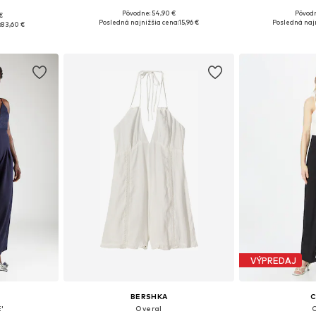
Pôvodne: 54,90 €
Pôvod
€
Dostupné veľkosti: XS, S, M
Dostupné veľ
 L, XL
Posledná najnižšia cena:
15,96 €
Posledná najn
:
83,60 €
Pridať do košíka
Pridať
íka
VÝPREDAJ
BERSHKA
'
Overal