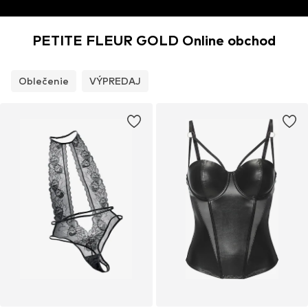
PETITE FLEUR GOLD Online obchod
Oblečenie
VÝPREDAJ