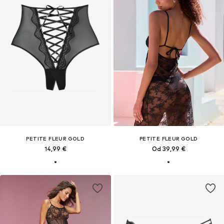
PETITE FLEUR GOLD
PETITE FLEUR GOLD
14,99 €
Od 39,99 €