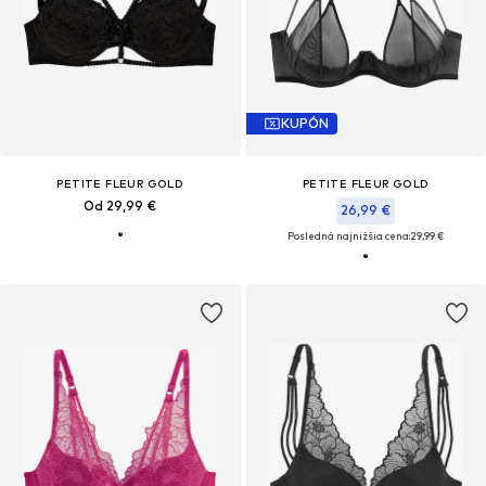
KUPÓN
PETITE FLEUR GOLD
PETITE FLEUR GOLD
Od 29,99 €
26,99 €
Posledná najnižšia cena:
29,99 €