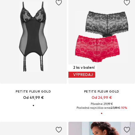
2 ks v balení
VÝPREDAJ
PETITE FLEUR GOLD
PETITE FLEUR GOLD
Od 49,99 €
Od 24,99 €
Pôvodne: 29,99 €
Posledná najnižšia cena:
27,99 €
-10%