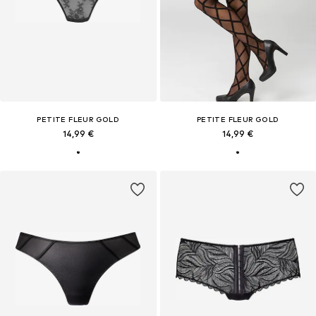
PETITE FLEUR GOLD
PETITE FLEUR GOLD
14,99 €
14,99 €