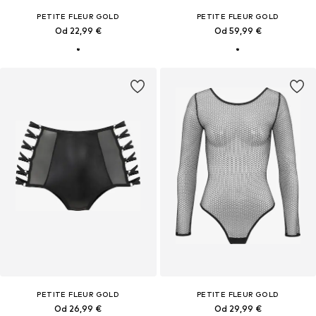
PETITE FLEUR GOLD
PETITE FLEUR GOLD
Od 22,99 €
Od 59,99 €
PETITE FLEUR GOLD
PETITE FLEUR GOLD
Od 26,99 €
Od 29,99 €