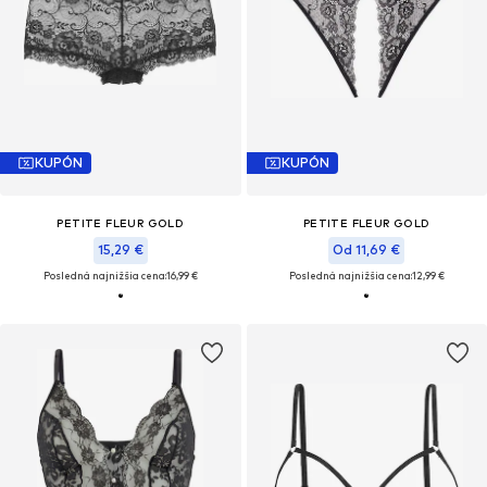
KUPÓN
KUPÓN
PETITE FLEUR GOLD
PETITE FLEUR GOLD
15,29 €
Od 11,69 €
Posledná najnižšia cena:
16,99 €
Posledná najnižšia cena:
12,99 €