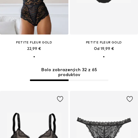
PETITE FLEUR GOLD
PETITE FLEUR GOLD
22,99 €
Od 19,99 €
Bolo zobrazených 32 z 65
produktov