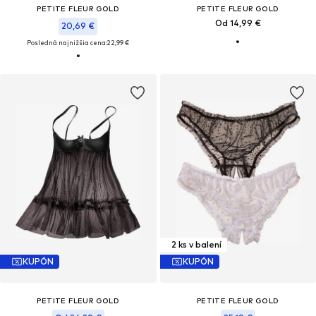
PETITE FLEUR GOLD
PETITE FLEUR GOLD
Od 14,99 €
20,69 €
Posledná najnižšia cena:
22,99 €
2 ks v balení
KUPÓN
KUPÓN
PETITE FLEUR GOLD
PETITE FLEUR GOLD