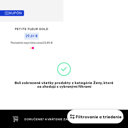
KUPÓN
PETITE FLEUR GOLD
29,61 €
Posledná najnižšia cena:
32,90 €
Boli zobrazené všetky produkty z kategórie Ženy, ktoré
sa zhodujú s vybranými filtrami
Filtrovanie a triedenie
MOŽNOSŤ VR
DOBIERKA
DNÍ