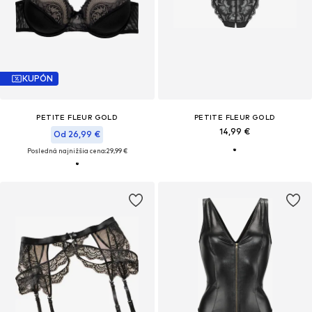
KUPÓN
PETITE FLEUR GOLD
PETITE FLEUR GOLD
14,99 €
Od 26,99 €
Posledná najnižšia cena:
29,99 €