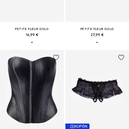
PETITE FLEUR GOLD
PETITE FLEUR GOLD
14,99 €
27,99 €
KUPÓN