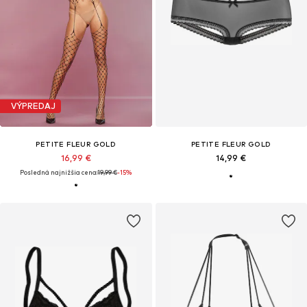
VÝPREDAJ
PETITE FLEUR GOLD
PETITE FLEUR GOLD
16,99 €
14,99 €
Posledná najnižšia cena:
19,99 €
-15%