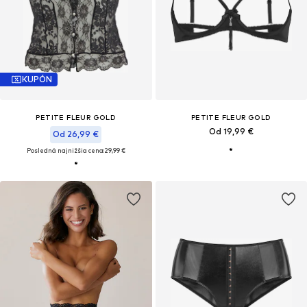
KUPÓN
PETITE FLEUR GOLD
PETITE FLEUR GOLD
Od 19,99 €
Od 26,99 €
Posledná najnižšia cena:
29,99 €