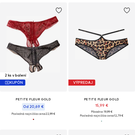
2 ks v balení
KUPÓN
VÝPREDAJ
PETITE FLEUR GOLD
PETITE FLEUR GOLD
15,99 €
Od 20,69 €
Pôvodne: 19,99 €
Posledná najnižšia cena:
22,99 €
Posledná najnižšia cena:
12,79 €