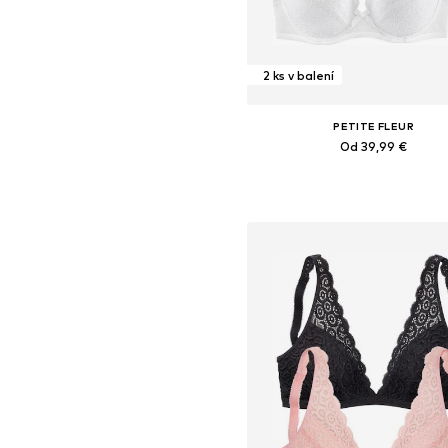
2 ks v balení
PETITE FLEUR
Od 39,99 €
Dostupné v mnohých veľkostia
Pridať do košíka