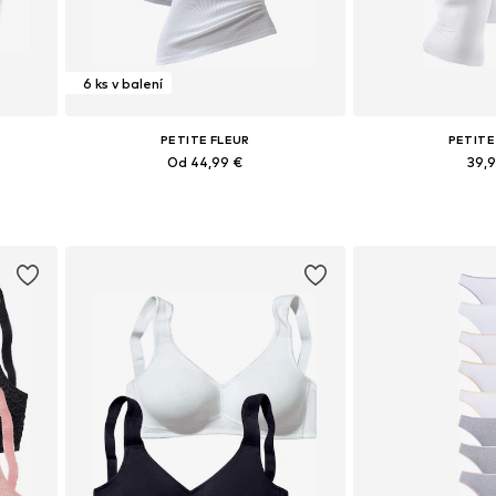
6 ks v balení
PETITE FLEUR
PETITE
Od 44,99 €
39,
ch
Dostupné v mnohých veľkostiach
Dostupné v mnoh
Pridať do košíka
Pridať d