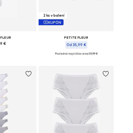
2 ks v balení
KUPÓN
 FLEUR
PETITE FLEUR
99 €
Od 35,99 €
+
1
Posledná najnižšia cena:
39,99 €
ých veľkostiach
Dostupné v mnohých veľkostiach
o košíka
Pridať do košíka