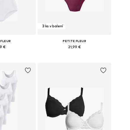
3 ks v balení
 FLEUR
PETITE FLEUR
99 €
21,99 €
ých veľkostiach
Dostupné veľkosti: XS, XS-S, M, L
o košíka
Pridať do košíka