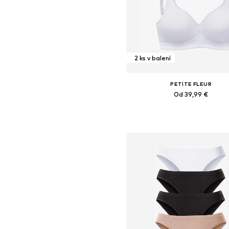
2 ks v balení
PETITE FLEUR
Od 39,99 €
Dostupné v mnohých veľkostia
Pridať do košíka