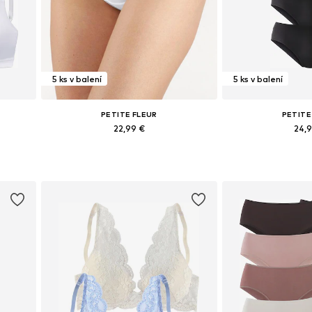
5 ks v balení
5 ks v balení
PETITE FLEUR
PETITE
22,99 €
24,
ch
Dostupné v mnohých veľkostiach
Dostupné veľkos
Pridať do košíka
Pridať d