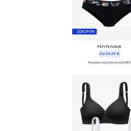
KUPÓN
PETITE FLEUR
Od 49,49 €
Posledná najnižšia cena:
54,99 €
Dostupné v mnohých veľkostia
Pridať do košíka