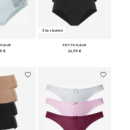
5 ks v balení
 FLEUR
PETITE FLEUR
99 €
24,99 €
ých veľkostiach
Dostupné v mnohých veľkostiach
o košíka
Pridať do košíka