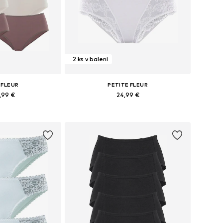
2 ks v balení
 FLEUR
PETITE FLEUR
,99 €
24,99 €
+
1
Dostupné veľkosti: XXS-XS, S-M, L-XL, XXL-XXXL
Dostupné v mnohých veľkostiach
o košíka
Pridať do košíka