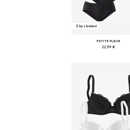
5 ks v balení
PETITE FLEUR
22,99 €
Dostupné v mnohých veľkostia
Pridať do košíka