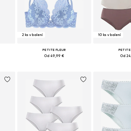
2 ks v balení
10 ks v balení
PETITE FLEUR
PETITE
Od 49,99 €
Od 24
ch
Dostupné v mnohých veľkostiach
Pridať do košíka
Pridať d