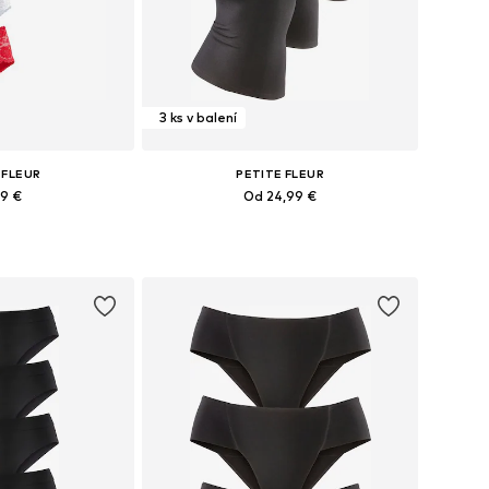
3 ks v balení
 FLEUR
PETITE FLEUR
99 €
Od 24,99 €
ých veľkostiach
Dostupné v mnohých veľkostiach
o košíka
Pridať do košíka