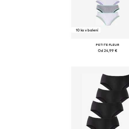
10 ks v balení
PETITE FLEUR
Od 24,99 €
+
4
Dostupné v mnohých veľkostia
Pridať do košíka