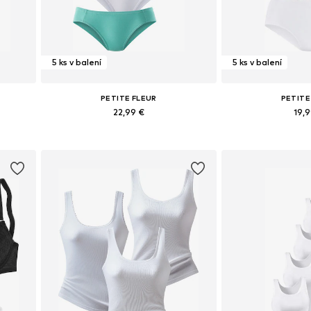
5 ks v balení
5 ks v balení
PETITE FLEUR
PETITE
22,99 €
19,
+
1
ch
Dostupné v mnohých veľkostiach
Dostupné v mnoh
Pridať do košíka
Pridať d