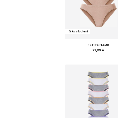
5 ks v balení
PETITE FLEUR
22,99 €
Dostupné v mnohých veľkostia
Pridať do košíka