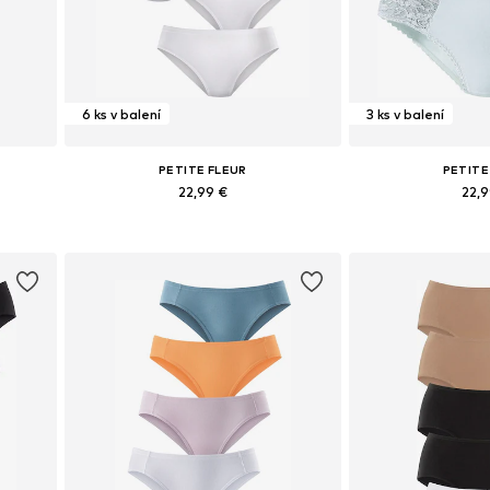
6 ks v balení
3 ks v balení
PETITE FLEUR
PETITE
22,99 €
22,
ch
Dostupné v mnohých veľkostiach
Dostupné v mnoh
Pridať do košíka
Pridať d