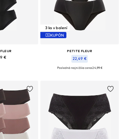
3 ks v balení
KUPÓN
 FLEUR
PETITE FLEUR
99 €
22,49 €
Posledná najnižšia cena:
24,99 €
ti: S-M, M-L, L
Dostupné veľkosti: XS-S, M, L, XL
o košíka
Pridať do košíka