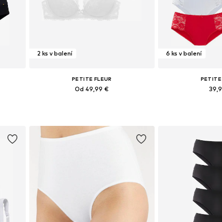
2 ks v balení
6 ks v balení
PETITE FLEUR
PETITE
Od 49,99 €
39,
Dostupné v mnohých veľkostiach
Dostupné v mnoh
ch
Pridať do košíka
Pridať d