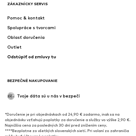
ZÁKAZNÍCKY SERVIS
Nové
Obľúbené
Šaty
Rifle
Pomoc & kontakt
Tričká & topy
Nohavice
Spolupráce s tvorcami
Bundy
Svetre & pleteniny
Oblasť doručenia
Bielizeň
Blúzky & tuniky
Outlet
Kabáty
Sukne
Odstúpiť od zmluvy tu
Plavky
Mikiny
Saká
Overaly
Móda pre plnoštíhle
Tehotenské oblečenie
BEZPEČNÉ NAKUPOVANIE
Príležitosti
Exkluzívne
Upcyklácia
Tvoje dáta sú u nás v bezpečí
OBUV
*Doručenie je pri objednávkach od 24,90 € zadarmo, inak sa na
Nové
Obľúbené
objednávku vzťahujú poplatky za doručenie a služby vo výške 2,90 €.
Najnižšia cena za posledných 30 dní pred znížením ceny.
Tenisky
Členkové čižmy
****Bezplatne zo všetkých slovenských sietí. Pri volaní zo zahraničia
Topánky na vysokom podpätku
Čižmy