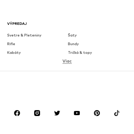
VÝPREDAJ
Svetre & Pleteniny
Šaty
Rifle
Bundy
Kabáty
Tričká & topy
Viac
Nohavice
Bielizeň
Sukne
Blúzky & tuniky
Mikiny
Saká
Plavky
Overaly
Móda pre plnoštíhle
Tehotenské oblečenie
Obuv
Sport
Doplnky
Premium
OBLEČENIE