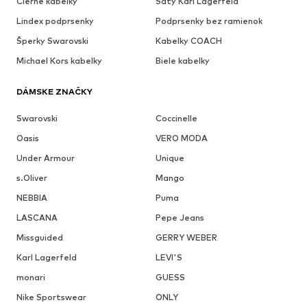
Cierne kabelky
Šaty Karl Lagerfeld
Lindex podprsenky
Podprsenky bez ramienok
Šperky Swarovski
Kabelky COACH
Michael Kors kabelky
Biele kabelky
DÁMSKE ZNAČKY
Swarovski
Coccinelle
Oasis
VERO MODA
Under Armour
Unique
s.Oliver
Mango
NEBBIA
Puma
LASCANA
Pepe Jeans
Missguided
GERRY WEBER
Karl Lagerfeld
LEVI'S
monari
GUESS
Nike Sportswear
ONLY