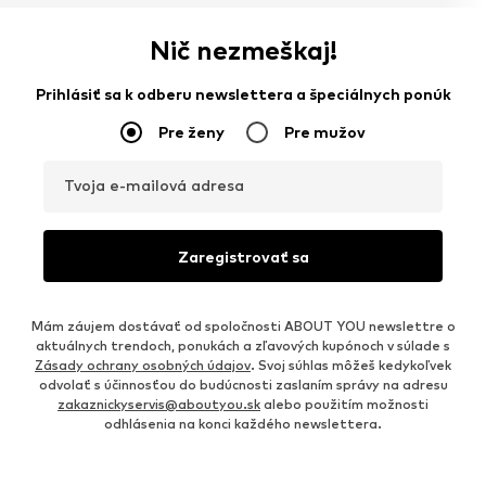
Nič nezmeškaj!
Prihlásiť sa k odberu newslettera a špeciálnych ponúk
Pre ženy
Pre mužov
Tvoja e-mailová adresa
Zaregistrovať sa
Mám záujem dostávať od spoločnosti ABOUT YOU newslettre o
aktuálnych trendoch, ponukách a zľavových kupónoch v súlade s
Zásady ochrany osobných údajov
. Svoj súhlas môžeš kedykoľvek
odvolať s účinnosťou do budúcnosti zaslaním správy na adresu
zakaznickyservis@aboutyou.sk
alebo použitím možnosti
odhlásenia na konci každého newslettera.