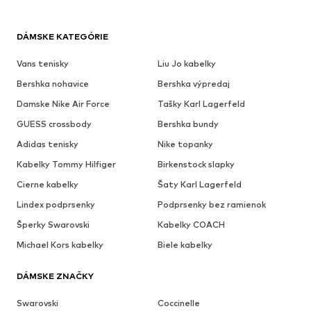
DÁMSKE KATEGÓRIE
Vans tenisky
Liu Jo kabelky
Bershka nohavice
Bershka výpredaj
Damske Nike Air Force
Tašky Karl Lagerfeld
GUESS crossbody
Bershka bundy
Adidas tenisky
Nike topanky
Kabelky Tommy Hilfiger
Birkenstock slapky
Cierne kabelky
Šaty Karl Lagerfeld
Lindex podprsenky
Podprsenky bez ramienok
Šperky Swarovski
Kabelky COACH
Michael Kors kabelky
Biele kabelky
DÁMSKE ZNAČKY
Swarovski
Coccinelle