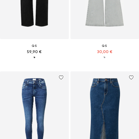
QS
QS
59,90 €
30,00 €