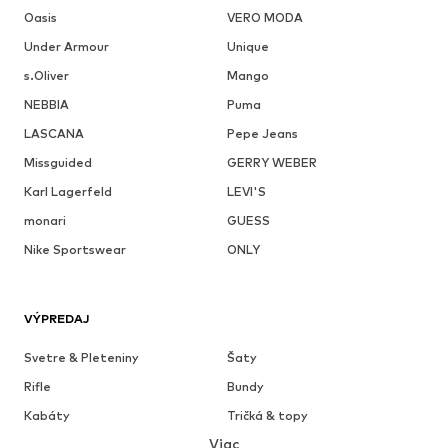
Oasis
VERO MODA
Under Armour
Unique
s.Oliver
Mango
NEBBIA
Puma
LASCANA
Pepe Jeans
Missguided
GERRY WEBER
Karl Lagerfeld
LEVI'S
monari
GUESS
Nike Sportswear
ONLY
VÝPREDAJ
Svetre & Pleteniny
Šaty
Rifle
Bundy
Kabáty
Tričká & topy
Viac
Nohavice
Bielizeň