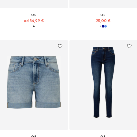
QS
QS
od 34,99 €
25,00 €
QS
QS