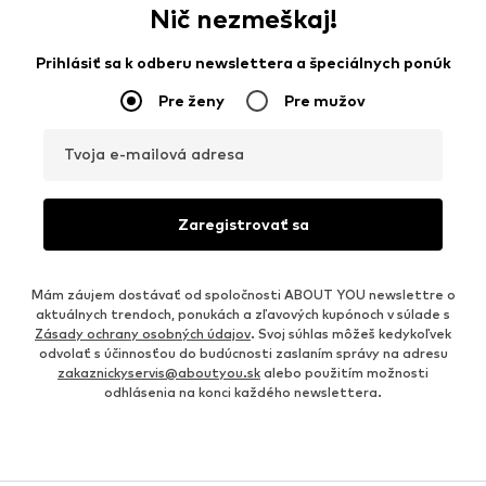
Nič nezmeškaj!
Prihlásiť sa k odberu newslettera a špeciálnych ponúk
Pre ženy
Pre mužov
Tvoja e-mailová adresa
Zaregistrovať sa
Mám záujem dostávať od spoločnosti ABOUT YOU newslettre o
aktuálnych trendoch, ponukách a zľavových kupónoch v súlade s
Zásady ochrany osobných údajov
. Svoj súhlas môžeš kedykoľvek
odvolať s účinnosťou do budúcnosti zaslaním správy na adresu
zakaznickyservis@aboutyou.sk
alebo použitím možnosti
odhlásenia na konci každého newslettera.