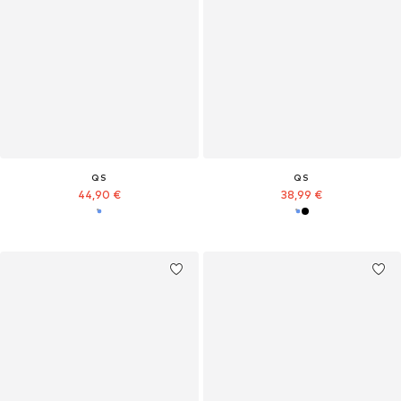
QS
QS
44,90 €
38,99 €