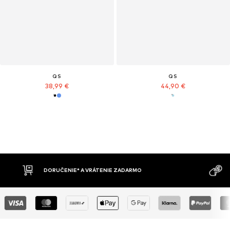
QS
QS
38,99 €
44,90 €
MOŽNOSŤ VR
DOBIERKA
DNÍ