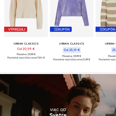
VÝPREDAJ
KUPÓN
KUPÓN
URBAN CLASSICS
URBAN CLASSICS
URBAN 
Od 20,99 €
Od 25,19 €
25
Pôvodne: 29,99 €
Pôvodne: 39,99 €
Pôvodn
Posledná najnižšia cena:
17,84 €
Posledná najnižšia cena:
21,99 €
Posledná najni
VIAC OD
Svetre