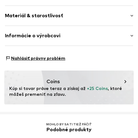
Dierkované
Dĺžka rukávu: Dlhý rukáv
Manžetový / pletený golier
Materiál & starostlivosť
Dĺžka: Dlhší strih
Mäkký omak
Strih: Štandardný fit
Číslo položky
UBT5765003000001
Materiál: 100% Polyakryl - PC
Informácie o výrobcovi
Veľkostná tabuľka
Druh materiálu: Hrubý úplet
TB International GmbH
Krajina pôvodu: Bangladéš
Dr.-Robert-Murjahn-Str. 7
Nahlásiť právny problém
64372 Ober-Ramstadt
DE
info@tbint.de
Coins
Kúp si tovar práve teraz a získaj až 
+25 Coins
, ktoré 
môžeš premeniť na zľavu.
MOHLO BY SA TI TIEŽ PÁČIŤ
Podobné produkty