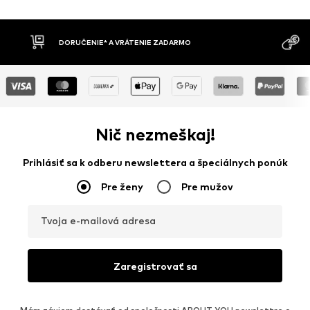
MOŽNOSŤ VR
DOBIERKA
DNÍ
Nič nezmeškaj!
Prihlásiť sa k odberu newslettera a špeciálnych ponúk
Pre ženy
Pre mužov
Tvoja e-mailová adresa
Zaregistrovať sa