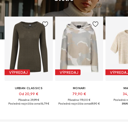
VÝPREDAJ
VÝPREDAJ
VÝPREDA
URBAN CLASSICS
MONARI
M
Od 20,99 €
79,90 €
34
Pôvodne: 29,99 €
Pôvodne: 119,00 €
Posledná n
Posledná najnižšia cena:
16,79 €
Posledná najnižšia cena:
69,90 €
39,9