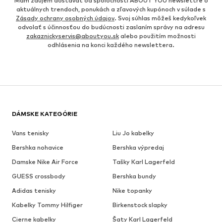
Mám záujem dostávať od spoločnosti ABOUT YOU newslettre o
aktuálnych trendoch, ponukách a zľavových kupónoch v súlade s
Zásady ochrany osobných údajov
. Svoj súhlas môžeš kedykoľvek
odvolať s účinnosťou do budúcnosti zaslaním správy na adresu
zakaznickyservis@aboutyou.sk
alebo použitím možnosti
odhlásenia na konci každého newslettera.
DÁMSKE KATEGÓRIE
Vans tenisky
Liu Jo kabelky
Bershka nohavice
Bershka výpredaj
Damske Nike Air Force
Tašky Karl Lagerfeld
GUESS crossbody
Bershka bundy
Adidas tenisky
Nike topanky
Kabelky Tommy Hilfiger
Birkenstock slapky
Cierne kabelky
Šaty Karl Lagerfeld