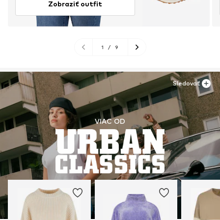
Zobraziť outfit
1
/
9
Sledovať
VIAC OD