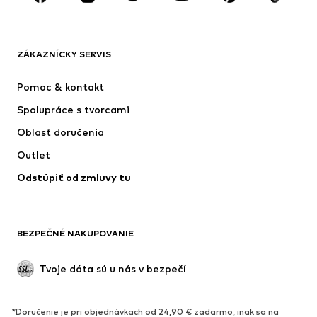
OBLEČENIE
ZÁKAZNÍCKY SERVIS
Nové
Obľúbené
Šaty
Rifle
Pomoc & kontakt
Tričká & topy
Nohavice
Spolupráce s tvorcami
Bundy
Svetre & pleteniny
Oblasť doručenia
Bielizeň
Blúzky & tuniky
Outlet
Kabáty
Sukne
Odstúpiť od zmluvy tu
Plavky
Mikiny
Saká
Overaly
Móda pre plnoštíhle
Tehotenské oblečenie
BEZPEČNÉ NAKUPOVANIE
Príležitosti
Exkluzívne
Upcyklácia
Tvoje dáta sú u nás v bezpečí
OBUV
*Doručenie je pri objednávkach od 24,90 € zadarmo, inak sa na