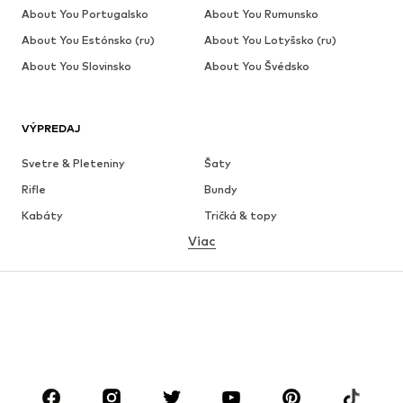
About You Portugalsko
About You Rumunsko
About You Estónsko (ru)
About You Lotyšsko (ru)
About You Slovinsko
About You Švédsko
VÝPREDAJ
Svetre & Pleteniny
Šaty
Rifle
Bundy
Kabáty
Tričká & topy
Viac
Nohavice
Bielizeň
Sukne
Blúzky & tuniky
Mikiny
Saká
Plavky
Overaly
Móda pre plnoštíhle
Tehotenské oblečenie
Obuv
Sport
Doplnky
Premium