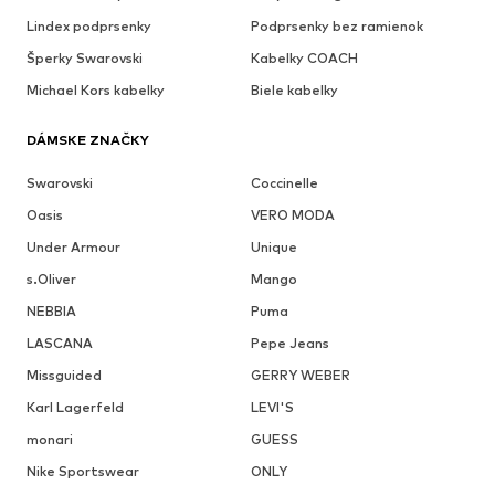
Lindex podprsenky
Podprsenky bez ramienok
Šperky Swarovski
Kabelky COACH
Michael Kors kabelky
Biele kabelky
DÁMSKE ZNAČKY
Swarovski
Coccinelle
Oasis
VERO MODA
Under Armour
Unique
s.Oliver
Mango
NEBBIA
Puma
LASCANA
Pepe Jeans
Missguided
GERRY WEBER
Karl Lagerfeld
LEVI'S
monari
GUESS
Nike Sportswear
ONLY