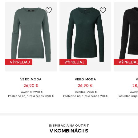
VÝPREDAJ
VÝPREDAJ
VÝPREDA
VERO MODA
VERO MODA
V
26,90 €
26,90 €
28
Pôvodne: 29,90 €
Pôvodne: 29,90 €
Pôvodn
Posledná najnižšia cena:
20,90 €
Posledná najnižšia cena:
17,90 €
Posledná najni
INŠPIRÁCIA NA OUTFIT
V KOMBINÁCII S