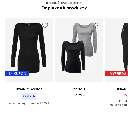
DOKONČI SVOJ OUTFIT
Doplnkové produkty
KUPÓN
VÝPREDA
URBAN CLASSICS
BENCH
URBAN 
39,99 €
29
22,49 €
Pôvodn
Posledná najnižšia cena:
24,99 €
Posledná najni