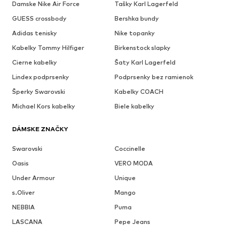
Damske Nike Air Force
Tašky Karl Lagerfeld
GUESS crossbody
Bershka bundy
Adidas tenisky
Nike topanky
Kabelky Tommy Hilfiger
Birkenstock slapky
Cierne kabelky
Šaty Karl Lagerfeld
Lindex podprsenky
Podprsenky bez ramienok
Šperky Swarovski
Kabelky COACH
Michael Kors kabelky
Biele kabelky
DÁMSKE ZNAČKY
Swarovski
Coccinelle
Oasis
VERO MODA
Under Armour
Unique
s.Oliver
Mango
NEBBIA
Puma
LASCANA
Pepe Jeans