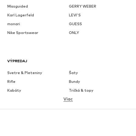
Missguided
GERRY WEBER
Karl Lagerfeld
LEVI'S
monari
GUESS
Nike Sportswear
ONLY
VÝPREDAJ
Svetre & Pleteniny
Šaty
Rifle
Bundy
Kabáty
Tričká & topy
Viac
Nohavice
Bielizeň
Sukne
Blúzky & tuniky
Mikiny
Saká
Plavky
Overaly
Móda pre plnoštíhle
Tehotenské oblečenie