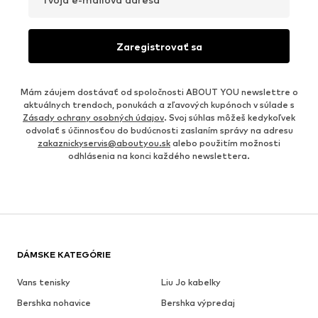
Zaregistrovať sa
Mám záujem dostávať od spoločnosti ABOUT YOU newslettre o
aktuálnych trendoch, ponukách a zľavových kupónoch v súlade s
Zásady ochrany osobných údajov
. Svoj súhlas môžeš kedykoľvek
odvolať s účinnosťou do budúcnosti zaslaním správy na adresu
zakaznickyservis@aboutyou.sk
alebo použitím možnosti
odhlásenia na konci každého newslettera.
DÁMSKE KATEGÓRIE
Vans tenisky
Liu Jo kabelky
Bershka nohavice
Bershka výpredaj