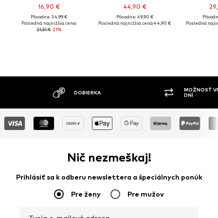
16,90 €
44,90 €
29
Pôvodne: 34,99 €
Pôvodne: 49,90 €
Pôvodn
Posledná najnižšia cena:
Posledná najnižšia cena:
44,90 €
Posledná najn
21,51 €
-21%
MOŽNOSŤ VR
DOBIERKA
DNÍ
Nič nezmeškaj!
Prihlásiť sa k odberu newslettera a špeciálnych ponúk
Pre ženy
Pre mužov
Tvoja e-mailová adresa