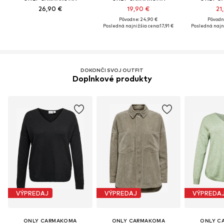
26,90 €
19,90 €
21
Pôvodne: 24,90 €
Pôvodn
Posledná najnižšia cena:
17,91 €
Posledná najni
DOKONČI SVOJ OUTFIT
Doplnkové produkty
VÝPREDAJ
VÝPREDAJ
VÝPREDA
ONLY CARMAKOMA
ONLY CARMAKOMA
ONLY C