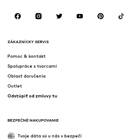
Obuv
Sport
Doplnky
Premium
OBLEČENIE
ZÁKAZNÍCKY SERVIS
Nové
Obľúbené
Šaty
Rifle
Pomoc & kontakt
Tričká & topy
Nohavice
Spolupráce s tvorcami
Bundy
Svetre & pleteniny
Oblasť doručenia
Bielizeň
Blúzky & tuniky
Outlet
Kabáty
Sukne
Odstúpiť od zmluvy tu
Plavky
Mikiny
Saká
Overaly
Móda pre plnoštíhle
Tehotenské oblečenie
BEZPEČNÉ NAKUPOVANIE
Príležitosti
Exkluzívne
Upcyklácia
Tvoje dáta sú u nás v bezpečí