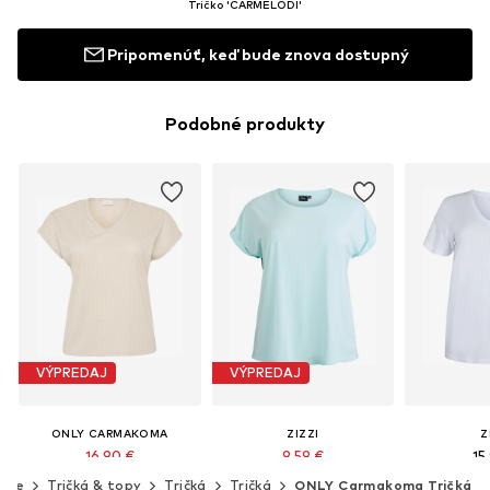
Tričko 'CARMELODI'
Pripomenúť, keď bude znova dostupný
Podobné produkty
VÝPREDAJ
VÝPREDAJ
ONLY CARMAKOMA
ZIZZI
Z
16,90 €
9,59 €
15
Pôvodne: 24,90 €
Pôvodne: 15,99 €
enie
Tričká & topy
Tričká
Tričká
ONLY Carmakoma Tričká