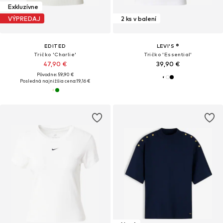
Exkluzívne
VÝPREDAJ
2 ks v balení
EDITED
LEVI'S ®
Tričko 'Charlie'
Tričko 'Essential'
47,90 €
39,90 €
Pôvodne: 59,90 €
Posledná najnižšia cena:
19,16 €