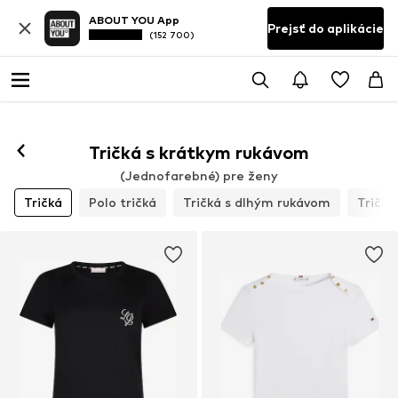
ABOUT YOU App
Prejsť do aplikácie
(152 700)
Sledovať
Tričká s krátkym rukávom
(Jednofarebné) pre ženy
Tričká
Polo tričká
Tričká s dlhým rukávom
Tričká