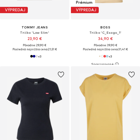
Prémium
VÝPREDAJ
VÝPREDAJ
TOMMY JEANS
BOSS
Tričko 'Low Slim'
Tričko 'C_Esogo_1'
23,90 €
34,90 €
Pôvodne: 29,90 €
Pôvodne: 39,90 €
Posledná najnižšia cena:
21,51 €
Posledná najnižšia cena:
31,41 €
+
3
+
3