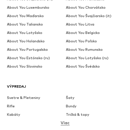
About You Luxembursko
About You Chorvátsko
About You Maďarsko
About You Švajčiarsko (it)
About You Taliansko
About You Litva
About You Lotyšsko
About You Belgicko
About You Holandsko
About You Poľsko
About You Portugalsko
About You Rumunsko
About You Estónsko (ru)
About You Lotyšsko (ru)
About You Slovinsko
About You Švédsko
VÝPREDAJ
Svetre & Pleteniny
Šaty
Rifle
Bundy
Kabáty
Tričká & topy
Viac
Nohavice
Bielizeň