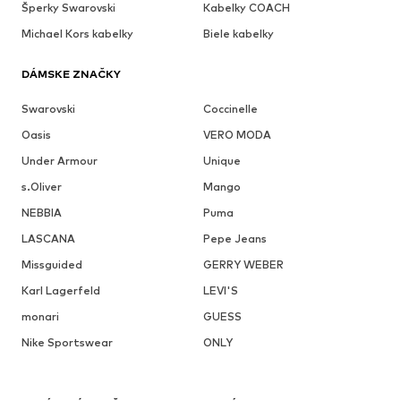
Šperky Swarovski
Kabelky COACH
Michael Kors kabelky
Biele kabelky
DÁMSKE ZNAČKY
Swarovski
Coccinelle
Oasis
VERO MODA
Under Armour
Unique
s.Oliver
Mango
NEBBIA
Puma
LASCANA
Pepe Jeans
Missguided
GERRY WEBER
Karl Lagerfeld
LEVI'S
monari
GUESS
Nike Sportswear
ONLY