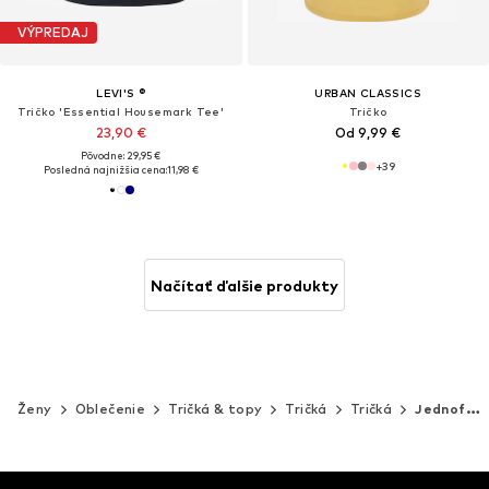
VÝPREDAJ
LEVI'S ®
URBAN CLASSICS
Tričko 'Essential Housemark Tee'
Tričko
23,90 €
Od 9,99 €
Pôvodne: 29,95 €
+
39
Posledná najnižšia cena:
11,98 €
Načítať ďalšie produkty
Ženy
Oblečenie
Tričká & topy
Tričká
Tričká
Jednofarebné