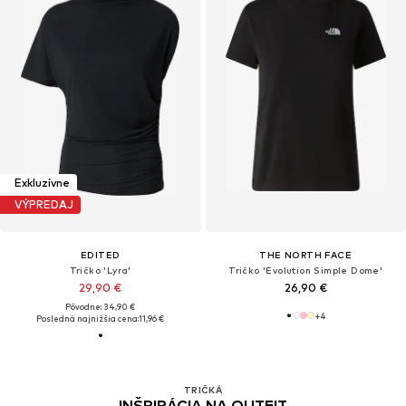
Exkluzívne
VÝPREDAJ
EDITED
THE NORTH FACE
Tričko 'Lyra'
Tričko 'Evolution Simple Dome'
29,90 €
26,90 €
Pôvodne: 34,90 €
+
4
Posledná najnižšia cena:
11,96 €
TRIČKÁ
INŠPIRÁCIA NA OUTFIT