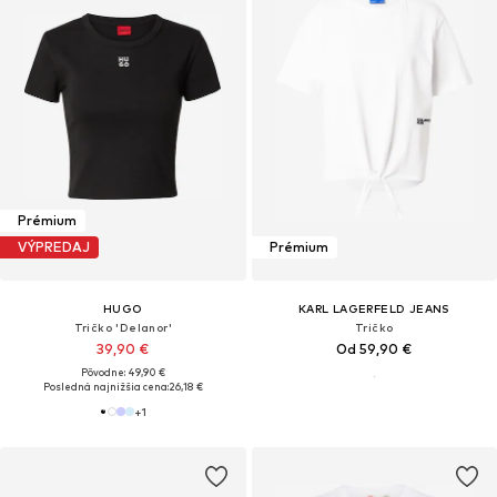
Prémium
VÝPREDAJ
Prémium
HUGO
KARL LAGERFELD JEANS
Tričko 'Delanor'
Tričko
39,90 €
Od 59,90 €
Pôvodne: 49,90 €
Posledná najnižšia cena:
26,18 €
+
1