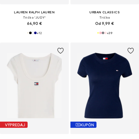
LAUREN RALPH LAUREN
URBAN CLASSICS
Tričko 'JUDY'
Tričko
64,90 €
Od 9,99 €
+
12
+
39
VÝPREDAJ
KUPÓN