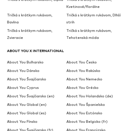
Kvetinové/florálne
Tričká s krátkym rukávom,
Tričká s krátkym rukávom, Dlhší
Bavlna
strih
Tričká s krátkym rukávom,
Tričká s krátkym rukávom,
Zvieracie
Tehotenská móda
ABOUT YOU X INTERNATIONAL
About You Bulharsko
About You Česko
About You Dánsko
About You Rakúsko
About You Švajčiarsko
About You Nemecko
About You Cyprus
About You Grécko
About You Švajčiarsko (en)
About You Holandsko (de)
About You Global (en)
About You Španielsko
About You Global (es)
About You Estónsko
About You Fínsko
About You Belgicko (fr)
About You Švajčiarsko (fr)
About You Francúzsko