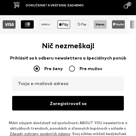
MOŽNOSŤ VR
DOBIERKA
DNÍ
Nič nezmeškaj!
Prihlásiť sa k odberu newslettera a špeciálnych ponúk
Pre ženy
Pre mužov
Tvoja e-mailová adresa
Zaregistrovať sa
Mám záujem dostávať od spoločnosti ABOUT YOU newslettre o
aktuálnych trendoch, ponukách a zľavových kupónoch v súlade s
Zásady ochrany osobných údajov
. Svoj súhlas môžeš kedykoľvek