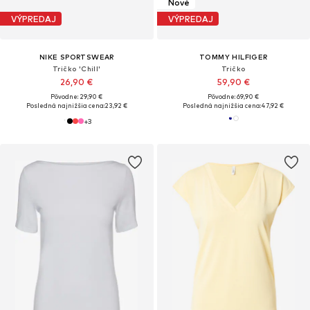
Nové
VÝPREDAJ
VÝPREDAJ
NIKE SPORTSWEAR
TOMMY HILFIGER
Tričko 'Chill'
Tričko
26,90 €
59,90 €
Pôvodne: 29,90 €
Pôvodne: 69,90 €
Posledná najnižšia cena:
23,92 €
Posledná najnižšia cena:
47,92 €
+
3