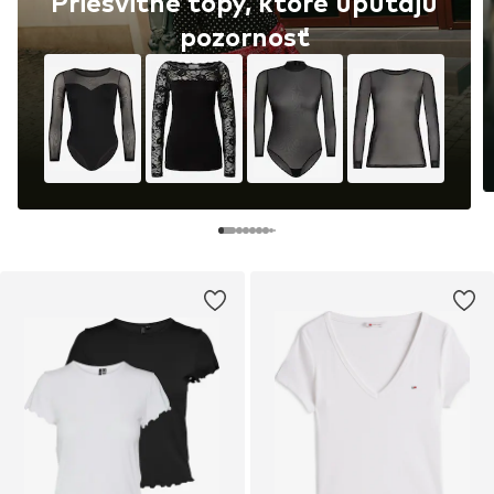
Priesvitné topy, ktoré upútajú
pozornosť