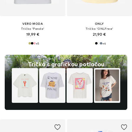
VERO MODA
ONLY
Tričko 'Panda'
Tričko 'ONLFree'
19,99 €
21,90 €
+
5
+
4
Tričká s grafickou potlačou