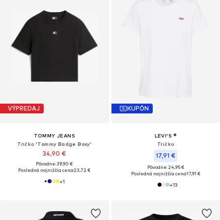
VÝPREDAJ
KUPÓN
TOMMY JEANS
LEVI'S ®
Tričko 'Tommy Badge Boxy'
Tričko
34,90 €
17,91 €
Pôvodne: 39,90 €
Pôvodne: 24,95 €
Posledná najnižšia cena:
23,72 €
Posledná najnižšia cena:
17,91 €
+
1
+
13