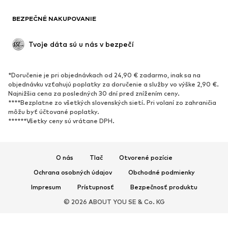
Móda pre plnoštíhle
Tehotenské oblečenie
BEZPEČNÉ NAKUPOVANIE
Príležitosti
Exkluzívne
Upcyklácia
Tvoje dáta sú u nás v bezpečí
OBUV
*Doručenie je pri objednávkach od 24,90 € zadarmo, inak sa na
Nové
Obľúbené
objednávku vzťahujú poplatky za doručenie a služby vo výške 2,90 €.
Najnižšia cena za posledných 30 dní pred znížením ceny.
Tenisky
Členkové čižmy
****Bezplatne zo všetkých slovenských sietí. Pri volaní zo zahraničia
Topánky na vysokom podpätku
Čižmy
môžu byť účtované poplatky.
******Všetky ceny sú vrátane DPH.
Sandále
Poltopánky
Športová obuv
Baleríny
Šľapky
Papuče
O nás
Tlač
Otvorené pozície
Exkluzívne
Ochrana osobných údajov
Obchodné podmienky
Impresum
Prístupnosť
Bezpečnosť produktu
ŠPORT
© 2026 ABOUT YOU SE & Co. KG
Športové oblečenie
Druhy športov
Športová obuv
Športové batohy a tašky