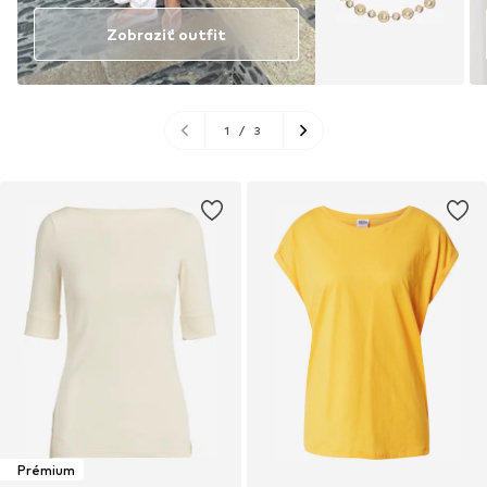
Zobraziť outfit
1
/
3
Prémium