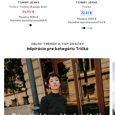
TOMMY JEANS
TOMMY JEANS
Tričko 'Tommy Badge Slim'
Tričko
34,90 €
22,41 €
Pôvodne: 39,90 €
Pôvodne: 29,90 €
Posledná najnižšia cena:
26,91 €
Posledná najnižšia cena:
17,43 €
+
5
OBJAV TRENDY A TOP ZNAČKY
Inšpirácia pre kategóriu Tričká