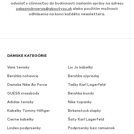
odvolať s účinnosťou do budúcnosti zaslaním správy na adresu
zakaznickyservis@aboutyou.sk
alebo použitím možnosti
odhlásenia na konci každého newslettera.
DÁMSKE KATEGÓRIE
Vans tenisky
Liu Jo kabelky
Bershka nohavice
Bershka výpredaj
Damske Nike Air Force
Tašky Karl Lagerfeld
GUESS crossbody
Bershka bundy
Adidas tenisky
Nike topanky
Kabelky Tommy Hilfiger
Birkenstock slapky
Cierne kabelky
Šaty Karl Lagerfeld
Lindex podprsenky
Podprsenky bez ramienok