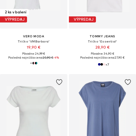
2 ks v balení
VÝPREDAJ
VÝPREDAJ
VERO MODA
TOMMY JEANS
Tričko 'VMBarbara'
Tričko 'Essential'
19,90 €
28,90 €
Pôvodne: 24,99 €
Pôvodne: 34,90 €
Posledná najnižšia cena:
20,90 €
-4%
Posledná najnižšia cena:
27,90 €
+
7