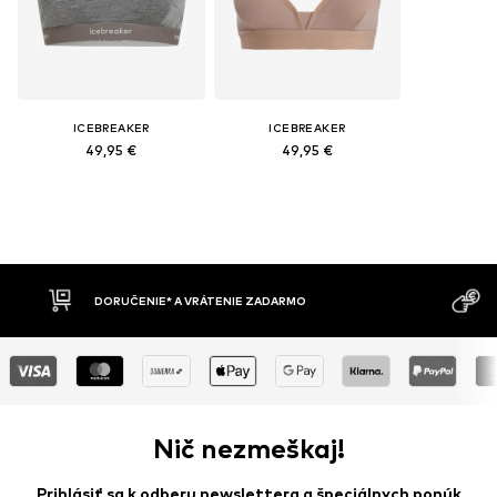
ICEBREAKER
ICEBREAKER
49,95 €
49,95 €
DORUČENIE* A VRÁTENIE ZADARMO
DO
Nič nezmeškaj!
Prihlásiť sa k odberu newslettera a špeciálnych ponúk