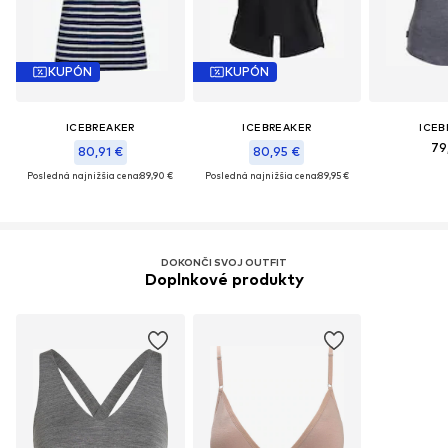
KUPÓN
KUPÓN
ICEBREAKER
ICEBREAKER
ICEB
79
80,91 €
80,95 €
Posledná najnižšia cena:
89,90 €
Posledná najnižšia cena:
89,95 €
DOKONČI SVOJ OUTFIT
Doplnkové produkty