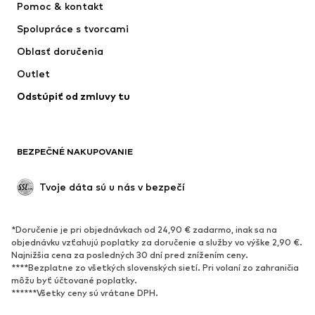
Pomoc & kontakt
Tričká & topy
Nohavice
Spolupráce s tvorcami
Bundy
Svetre & pleteniny
Oblasť doručenia
Bielizeň
Blúzky & tuniky
Outlet
Kabáty
Sukne
Odstúpiť od zmluvy tu
Plavky
Mikiny
Saká
Overaly
Móda pre plnoštíhle
Tehotenské oblečenie
BEZPEČNÉ NAKUPOVANIE
Príležitosti
Exkluzívne
Upcyklácia
Tvoje dáta sú u nás v bezpečí
OBUV
*Doručenie je pri objednávkach od 24,90 € zadarmo, inak sa na
Nové
Obľúbené
objednávku vzťahujú poplatky za doručenie a služby vo výške 2,90 €.
Najnižšia cena za posledných 30 dní pred znížením ceny.
Tenisky
Členkové čižmy
****Bezplatne zo všetkých slovenských sietí. Pri volaní zo zahraničia
Topánky na vysokom podpätku
Čižmy
môžu byť účtované poplatky.
******Všetky ceny sú vrátane DPH.
Sandále
Poltopánky