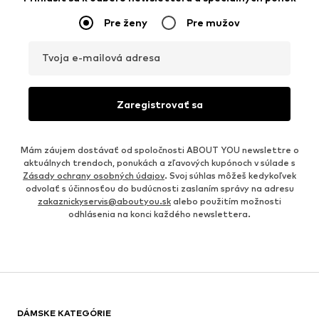
Pre ženy
Pre mužov
Tvoja e-mailová adresa
Zaregistrovať sa
Mám záujem dostávať od spoločnosti ABOUT YOU newslettre o
aktuálnych trendoch, ponukách a zľavových kupónoch v súlade s
Zásady ochrany osobných údajov
. Svoj súhlas môžeš kedykoľvek
odvolať s účinnosťou do budúcnosti zaslaním správy na adresu
zakaznickyservis@aboutyou.sk
alebo použitím možnosti
odhlásenia na konci každého newslettera.
DÁMSKE KATEGÓRIE