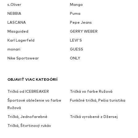
s.Oliver
Mango
NEBBIA
Puma
LASCANA
Pepe Jeans
Missguided
GERRY WEBER
Karl Lagerfeld
LEVI'S
monari
GUESS
Nike Sportswear
ONLY
OBJAVIŤ VIAC KATEGÓRIÍ
Tričká od ICEBREAKER
Tričká vo farbe Ružová
Športové oblečenie vo farbe
Funkčné tričká, Pešia turistika
Ružová
Tričká, Jednofarebné
Tričká vyrobené z Džersej
Tričká, Štvrtinový rukáv