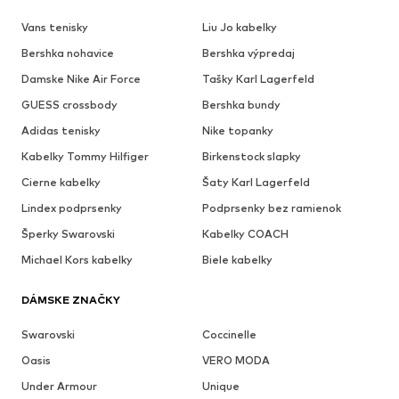
Vans tenisky
Liu Jo kabelky
Bershka nohavice
Bershka výpredaj
Damske Nike Air Force
Tašky Karl Lagerfeld
GUESS crossbody
Bershka bundy
Adidas tenisky
Nike topanky
Kabelky Tommy Hilfiger
Birkenstock slapky
Cierne kabelky
Šaty Karl Lagerfeld
Lindex podprsenky
Podprsenky bez ramienok
Šperky Swarovski
Kabelky COACH
Michael Kors kabelky
Biele kabelky
DÁMSKE ZNAČKY
Swarovski
Coccinelle
Oasis
VERO MODA
Under Armour
Unique