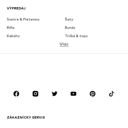
VÝPREDAJ
Svetre & Pleteniny
Šaty
Rifle
Bundy
Kabáty
Tričká & topy
Viac
Nohavice
Bielizeň
Sukne
Blúzky & tuniky
Mikiny
Saká
Plavky
Overaly
Móda pre plnoštíhle
Tehotenské oblečenie
Obuv
Sport
Doplnky
Premium
OBLEČENIE
ZÁKAZNÍCKY SERVIS
Nové
Obľúbené
Šaty
Rifle