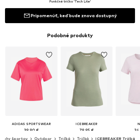
Funkčné tričko 'Tech Lite'
Pripomenúť, keď bude znova dostupný
Podobné produkty
ADIDAS SPORTSWEAR
ICEBREAKER
N
39,90 €
79,95 €
34
Druhy športov
Outdoor
Tričká
Tričká
ICEBREAKER Tričká