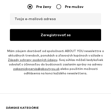
Pre ženy
Pre mužov
Tvoja e-mailová adresa
Zaregistrovať sa
Mám záujem dostávať od spoločnosti ABOUT YOU newslettre o
aktuálnych trendoch, ponukách a zľavových kupónoch v súlade s
Zásady ochrany osobných údajov
. Svoj súhlas môžeš kedykoľvek
odvolať s účinnosťou do budúcnosti zaslaním správy na adresu
zakaznickyservis@aboutyou.sk
alebo použitím možnosti
odhlásenia na konci každého newslettera.
DÁMSKE KATEGÓRIE