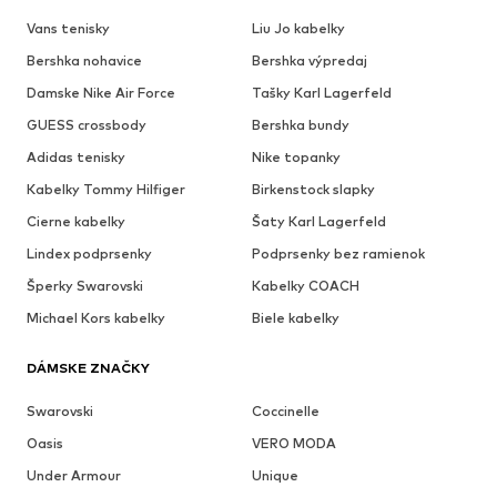
Vans tenisky
Liu Jo kabelky
Bershka nohavice
Bershka výpredaj
Damske Nike Air Force
Tašky Karl Lagerfeld
GUESS crossbody
Bershka bundy
Adidas tenisky
Nike topanky
Kabelky Tommy Hilfiger
Birkenstock slapky
Cierne kabelky
Šaty Karl Lagerfeld
Lindex podprsenky
Podprsenky bez ramienok
Šperky Swarovski
Kabelky COACH
Michael Kors kabelky
Biele kabelky
DÁMSKE ZNAČKY
Swarovski
Coccinelle
Oasis
VERO MODA
Under Armour
Unique