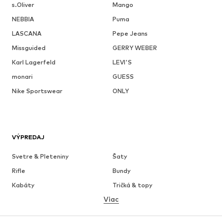
s.Oliver
Mango
NEBBIA
Puma
LASCANA
Pepe Jeans
Missguided
GERRY WEBER
Karl Lagerfeld
LEVI'S
monari
GUESS
Nike Sportswear
ONLY
VÝPREDAJ
Svetre & Pleteniny
Šaty
Rifle
Bundy
Kabáty
Tričká & topy
Viac
Nohavice
Bielizeň
Sukne
Blúzky & tuniky