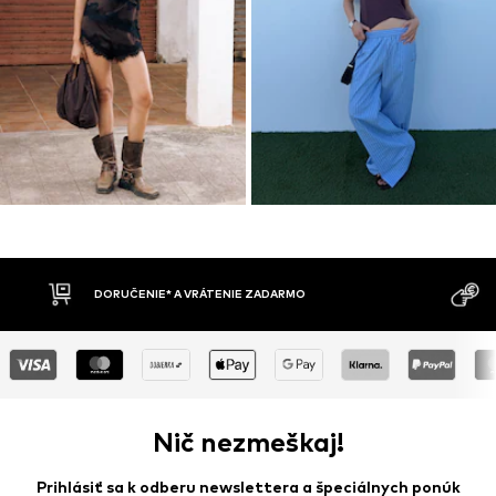
MOŽNOSŤ VR
DOBIERKA
DNÍ
Nič nezmeškaj!
Prihlásiť sa k odberu newslettera a špeciálnych ponúk