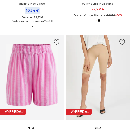
Skinny Nohavice
Voľný strih Nohavice
22,99 €
10,34 €
Posledná najnižšia cena:
35,99 €
-36%
Pôvodne: 22,99 €
Posledná najnižšia cena:
11,49 €
VÝPREDAJ
VÝPREDAJ
NEXT
VILA