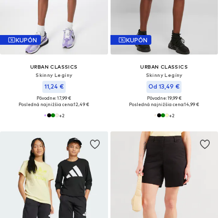
KUPÓN
KUPÓN
URBAN CLASSICS
URBAN CLASSICS
Skinny Legíny
Skinny Legíny
11,24 €
Od 13,49 €
Pôvodne: 17,99 €
Pôvodne: 19,99 €
Posledná najnižšia cena:
12,49 €
Posledná najnižšia cena:
14,99 €
+
2
+
2