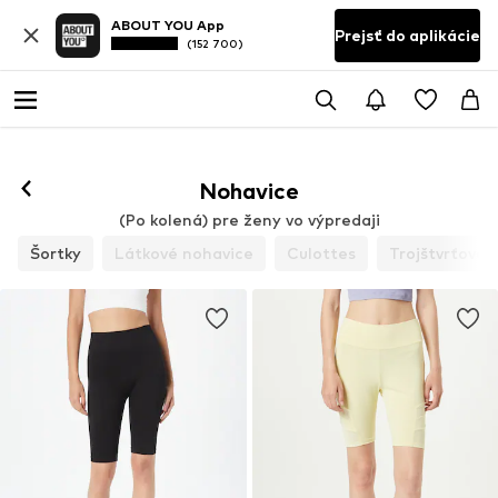
ABOUT YOU App
Prejsť do aplikácie
(152 700)
Sledovať
Nohavice
(Po kolená) pre ženy vo výpredaji
Šortky
Látkové nohavice
Culottes
Trojštvrťové 