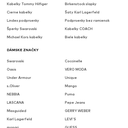
Kabelky Tommy Hilfiger
Birkenstock slapky
Cierne kabelky
Šaty Karl Lagerfeld
Lindex podprsenky
Podprsenky bez ramienok
Šperky Swarovski
Kabelky COACH
Michael Kors kabelky
Biele kabelky
DÁMSKE ZNAČKY
Swarovski
Coccinelle
Oasis
VERO MODA
Under Armour
Unique
s.Oliver
Mango
NEBBIA
Puma
LASCANA
Pepe Jeans
Missguided
GERRY WEBER
Karl Lagerfeld
LEVI'S
monari
GUESS