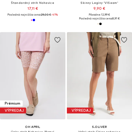
Štandardný strih Nohavice
Skinny Legíny 'VISeam'
17,11 €
9,90 €
Posledná najnižšia cena:
29,00 €
-41%
Pôvodne: 12,99 €
Posledná najnižšia cena:
8,91 €
Prémium
VÝPREDAJ
VÝPREDAJ
OH APRIL
S.OLIVER
Úzky strih Nohavice 'Romy'
Voľný strih Chino nohavice