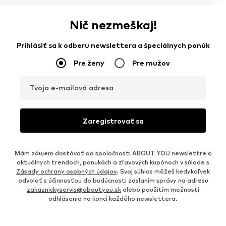
Nič nezmeškaj!
Prihlásiť sa k odberu newslettera a špeciálnych ponúk
Pre ženy
Pre mužov
Tvoja e-mailová adresa
Zaregistrovať sa
Mám záujem dostávať od spoločnosti ABOUT YOU newslettre o
aktuálnych trendoch, ponukách a zľavových kupónoch v súlade s
Zásady ochrany osobných údajov
. Svoj súhlas môžeš kedykoľvek
odvolať s účinnosťou do budúcnosti zaslaním správy na adresu
zakaznickyservis@aboutyou.sk
alebo použitím možnosti
odhlásenia na konci každého newslettera.