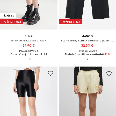
Unisex
VÝPREDAJ
VÝPREDAJ
SHYX
MANGO
Voľný strih Kapsáče 'Alex'
Štandardný strih Nohavice s pukmi 'NAPOLI'
29,90 €
32,90 €
Pôvodne: 59,90 €
Pôvodne: 49,90 €
Posledná najnižšia cena:
19,12 €
Posledná najnižšia cena:
42,42 €
-22%