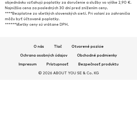
Nové
Obľúbené
objednávku vzťahujú poplatky za doručenie a služby vo výške 2,90 €.
Najnižšia cena za posledných 30 dní pred znížením ceny.
Tenisky
Členkové čižmy
****Bezplatne zo všetkých slovenských sietí. Pri volaní zo zahraničia
Topánky na vysokom podpätku
Čižmy
môžu byť účtované poplatky.
******Všetky ceny sú vrátane DPH.
Sandále
Poltopánky
Športová obuv
Baleríny
Šľapky
Papuče
O nás
Tlač
Otvorené pozície
Exkluzívne
Ochrana osobných údajov
Obchodné podmienky
Impresum
Prístupnosť
Bezpečnosť produktu
ŠPORT
© 2026 ABOUT YOU SE & Co. KG
Športové oblečenie
Druhy športov
Športová obuv
Športové batohy a tašky
Športové doplnky
DOPLNKY
Nové
Tašky & batohy
Bižutéria
Šály & šatky