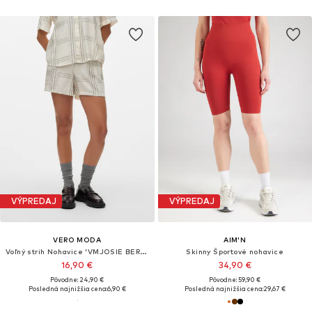
VÝPREDAJ
VÝPREDAJ
VERO MODA
AIM'N
Voľný strih Nohavice 'VMJOSIE BERTA'
Skinny Športové nohavice
16,90 €
34,90 €
Pôvodne: 24,90 €
Pôvodne: 59,90 €
Posledná najnižšia cena:
6,90 €
Posledná najnižšia cena:
29,67 €