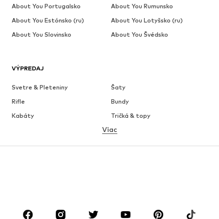
About You Portugalsko
About You Rumunsko
About You Estónsko (ru)
About You Lotyšsko (ru)
About You Slovinsko
About You Švédsko
VÝPREDAJ
Svetre & Pleteniny
Šaty
Rifle
Bundy
Kabáty
Tričká & topy
Viac
Nohavice
Bielizeň
Sukne
Blúzky & tuniky
Mikiny
Saká
Plavky
Overaly
Móda pre plnoštíhle
Tehotenské oblečenie
Obuv
Sport
Doplnky
Premium