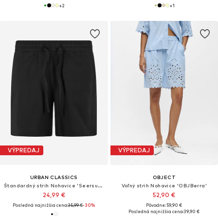
+
2
+
1
VÝPREDAJ
VÝPREDAJ
URBAN CLASSICS
OBJECT
Štandardný strih Nohavice 'Seersucker'
Voľný strih Nohavice 'OBJBerra'
24,99 €
52,90 €
Posledná najnižšia cena:
35,99 €
-30%
Pôvodne: 59,90 €
Posledná najnižšia cena:
39,90 €