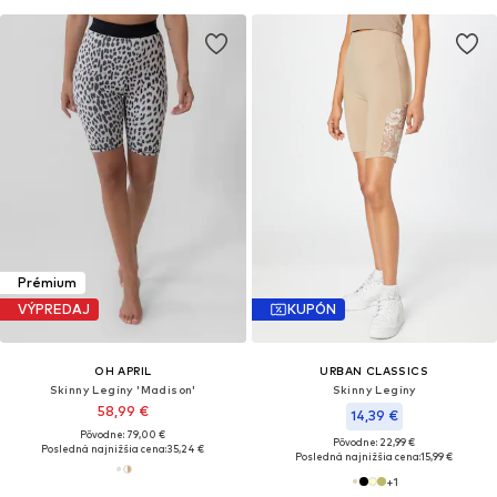
Prémium
VÝPREDAJ
KUPÓN
OH APRIL
URBAN CLASSICS
Skinny Legíny 'Madison'
Skinny Legíny
58,99 €
14,39 €
Pôvodne: 79,00 €
Pôvodne: 22,99 €
Posledná najnižšia cena:
35,24 €
Posledná najnižšia cena:
15,99 €
+
1