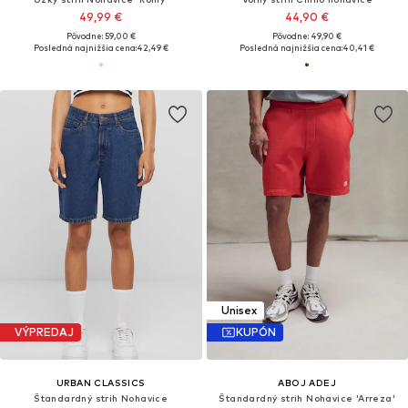
49,99 €
44,90 €
Pôvodne: 59,00 €
Pôvodne: 49,90 €
Posledná najnižšia cena:
42,49 €
Posledná najnižšia cena:
40,41 €
Unisex
VÝPREDAJ
KUPÓN
URBAN CLASSICS
ABOJ ADEJ
Štandardný strih Nohavice
Štandardný strih Nohavice 'Arreza'