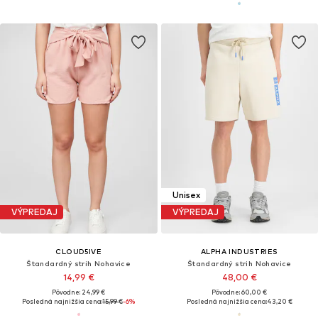
Unisex
VÝPREDAJ
VÝPREDAJ
CLOUD5IVE
ALPHA INDUSTRIES
Štandardný strih Nohavice
Štandardný strih Nohavice
14,99 €
48,00 €
Pôvodne: 24,99 €
Pôvodne: 60,00 €
Posledná najnižšia cena:
15,99 €
-6%
Posledná najnižšia cena:
43,20 €