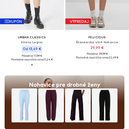
KUPÓN
VÝPREDAJ
URBAN CLASSICS
FELICIOUS
Skinny Legíny
Štandardný strih Nohavice
29,99 €
Od 13,49 €
Pôvodne: 39,99 €
Pôvodne: 17,99 €
Posledná najnižšia cena:
22,49 €
Posledná najnižšia cena:
11,24 €
Nohavice pre drobné ženy