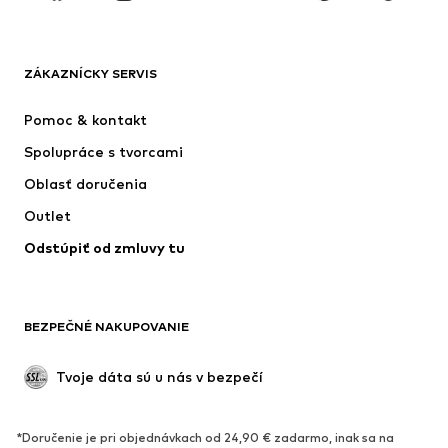
OBLEČENIE
ZÁKAZNÍCKY SERVIS
Nové
Obľúbené
Šaty
Rifle
Pomoc & kontakt
Tričká & topy
Nohavice
Spolupráce s tvorcami
Bundy
Svetre & pleteniny
Oblasť doručenia
Bielizeň
Blúzky & tuniky
Outlet
Kabáty
Sukne
Odstúpiť od zmluvy tu
Plavky
Mikiny
Saká
Overaly
Móda pre plnoštíhle
Tehotenské oblečenie
BEZPEČNÉ NAKUPOVANIE
Príležitosti
Exkluzívne
Upcyklácia
Tvoje dáta sú u nás v bezpečí
OBUV
*Doručenie je pri objednávkach od 24,90 € zadarmo, inak sa na