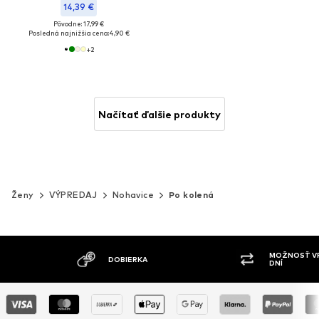
14,39 €
Pôvodne: 17,99 €
Posledná najnižšia cena:
4,90 €
+
2
Načítať ďalšie produkty
Ženy
VÝPREDAJ
Nohavice
Po kolená
MOŽNOSŤ VR
DOBIERKA
DNÍ