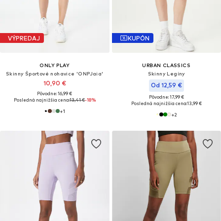
VÝPREDAJ
KUPÓN
ONLY PLAY
URBAN CLASSICS
Skinny Športové nohavice 'ONPJaia'
Skinny Legíny
10,90 €
Od 12,59 €
Pôvodne: 16,99 €
Pôvodne: 17,99 €
Posledná najnižšia cena:
13,41 €
-18%
Posledná najnižšia cena:
13,99 €
+
1
+
2