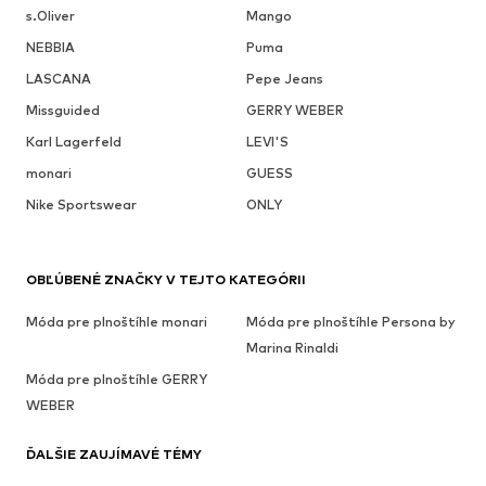
s.Oliver
Mango
NEBBIA
Puma
LASCANA
Pepe Jeans
Missguided
GERRY WEBER
Karl Lagerfeld
LEVI'S
monari
GUESS
Nike Sportswear
ONLY
OBĽÚBENÉ ZNAČKY V TEJTO KATEGÓRII
Móda pre plnoštíhle monari
Móda pre plnoštíhle Persona by
Marina Rinaldi
Móda pre plnoštíhle GERRY
WEBER
ĎALŠIE ZAUJÍMAVÉ TÉMY