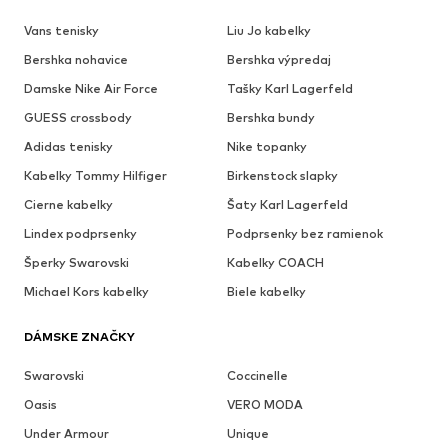
Vans tenisky
Liu Jo kabelky
Bershka nohavice
Bershka výpredaj
Damske Nike Air Force
Tašky Karl Lagerfeld
GUESS crossbody
Bershka bundy
Adidas tenisky
Nike topanky
Kabelky Tommy Hilfiger
Birkenstock slapky
Cierne kabelky
Šaty Karl Lagerfeld
Lindex podprsenky
Podprsenky bez ramienok
Šperky Swarovski
Kabelky COACH
Michael Kors kabelky
Biele kabelky
DÁMSKE ZNAČKY
Swarovski
Coccinelle
Oasis
VERO MODA
Under Armour
Unique