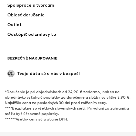
Spolupráce s tvorcami
Bundy
Svetre & pleteniny
Oblasť doručenia
Bielizeň
Blúzky & tuniky
Outlet
Kabáty
Sukne
Odstúpiť od zmluvy tu
Plavky
Mikiny
Saká
Overaly
Móda pre plnoštíhle
Tehotenské oblečenie
BEZPEČNÉ NAKUPOVANIE
Príležitosti
Exkluzívne
Upcyklácia
Tvoje dáta sú u nás v bezpečí
OBUV
*Doručenie je pri objednávkach od 24,90 € zadarmo, inak sa na
Nové
Obľúbené
objednávku vzťahujú poplatky za doručenie a služby vo výške 2,90 €.
Najnižšia cena za posledných 30 dní pred znížením ceny.
Tenisky
Členkové čižmy
****Bezplatne zo všetkých slovenských sietí. Pri volaní zo zahraničia
Topánky na vysokom podpätku
Čižmy
môžu byť účtované poplatky.
******Všetky ceny sú vrátane DPH.
Sandále
Poltopánky
Športová obuv
Baleríny