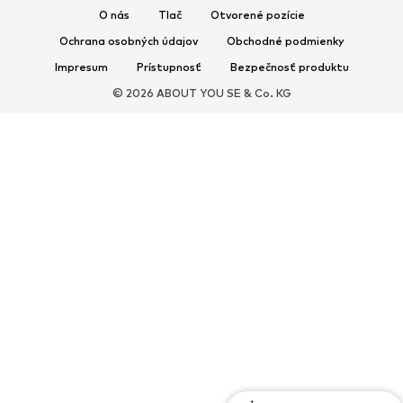
Šľapky
Papuče
O nás
Tlač
Otvorené pozície
Exkluzívne
Ochrana osobných údajov
Obchodné podmienky
Impresum
Prístupnosť
Bezpečnosť produktu
ŠPORT
© 2026 ABOUT YOU SE & Co. KG
Športové oblečenie
Druhy športov
Športová obuv
Športové batohy a tašky
Športové doplnky
DOPLNKY
Nové
Tašky & batohy
Bižutéria
Šály & šatky
Klobúky & čiapky
Opasky
Peňaženky & púzdra
Slnečné okuliare
Hodinky
Bytové doplnky
Vlasové doplnky
Rukavice
Exkluzívne
Upcyklácia