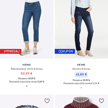
VÝPREDAJ
KUPÓN
HEINE
HEINE
Štandardný strih Džínsy
Skinny Džínsy
50,99 €
45,89 €
Pôvodne: 59,99 €
Pôvodne: 59,99 €
Posledná najnižšia cena:
45,89 €
Posledná najnižšia cena:
43,34 €