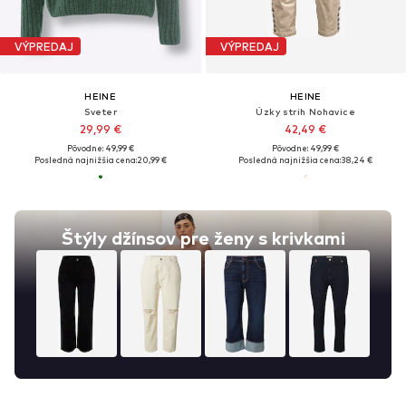
VÝPREDAJ
VÝPREDAJ
HEINE
HEINE
Sveter
Úzky strih Nohavice
29,99 €
42,49 €
Pôvodne: 49,99 €
Pôvodne: 49,99 €
Posledná najnižšia cena:
20,99 €
Posledná najnižšia cena:
38,24 €
Štýly džínsov pre ženy s krivkami