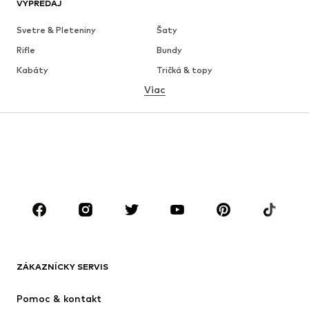
VÝPREDAJ
Svetre & Pleteniny
Šaty
Rifle
Bundy
Kabáty
Tričká & topy
Viac
Nohavice
Bielizeň
Sukne
Blúzky & tuniky
Mikiny
Saká
Plavky
Overaly
Móda pre plnoštíhle
Tehotenské oblečenie
Obuv
Sport
Doplnky
Premium
OBLEČENIE
ZÁKAZNÍCKY SERVIS
Nové
Obľúbené
Šaty
Rifle
Pomoc & kontakt
Tričká & topy
Nohavice