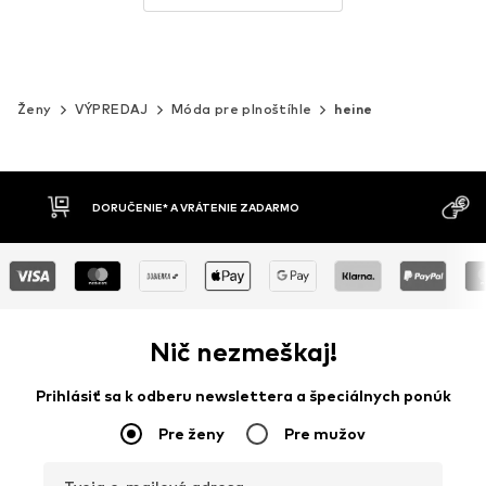
Ženy
VÝPREDAJ
Móda pre plnoštíhle
heine
MOŽNOSŤ VR
DOBIERKA
DNÍ
Nič nezmeškaj!
Prihlásiť sa k odberu newslettera a špeciálnych ponúk
Pre ženy
Pre mužov