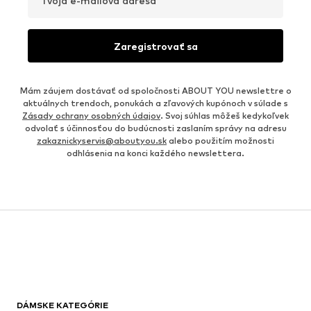
Tvoja e-mailová adresa
Zaregistrovať sa
Mám záujem dostávať od spoločnosti ABOUT YOU newslettre o
aktuálnych trendoch, ponukách a zľavových kupónoch v súlade s
Zásady ochrany osobných údajov
. Svoj súhlas môžeš kedykoľvek
odvolať s účinnosťou do budúcnosti zaslaním správy na adresu
zakaznickyservis@aboutyou.sk
alebo použitím možnosti
odhlásenia na konci každého newslettera.
DÁMSKE KATEGÓRIE