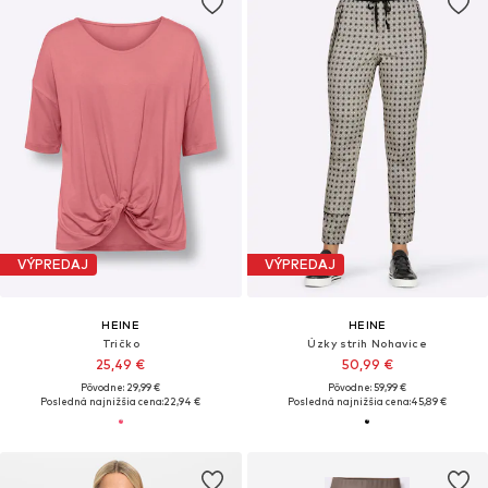
VÝPREDAJ
VÝPREDAJ
HEINE
HEINE
Tričko
Úzky strih Nohavice
25,49 €
50,99 €
Pôvodne: 29,99 €
Pôvodne: 59,99 €
Posledná najnižšia cena:
22,94 €
Posledná najnižšia cena:
45,89 €