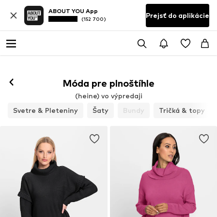
ABOUT YOU App
Prejsť do aplikácie
(152 700)
Móda pre plnoštíhle
(heine) vo výpredaji
Svetre & Pleteniny
Šaty
Bundy
Tričká & topy