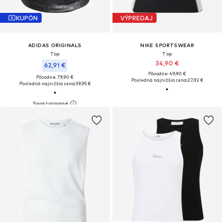
KUPÓN
VÝPREDAJ
ADIDAS ORIGINALS
NIKE SPORTSWEAR
Top
Top
34,90 €
62,91 €
Pôvodne: 49,90 €
Pôvodne: 79,90 €
Posledná najnižšia cena:
27,92 €
Posledná najnižšia cena:
39,95 €