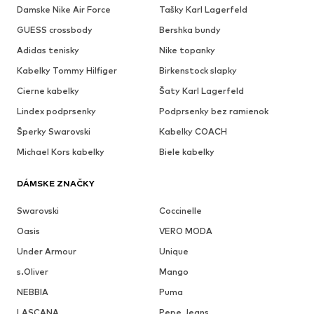
Damske Nike Air Force
Tašky Karl Lagerfeld
GUESS crossbody
Bershka bundy
Adidas tenisky
Nike topanky
Kabelky Tommy Hilfiger
Birkenstock slapky
Cierne kabelky
Šaty Karl Lagerfeld
Lindex podprsenky
Podprsenky bez ramienok
Šperky Swarovski
Kabelky COACH
Michael Kors kabelky
Biele kabelky
DÁMSKE ZNAČKY
Swarovski
Coccinelle
Oasis
VERO MODA
Under Armour
Unique
s.Oliver
Mango
NEBBIA
Puma
LASCANA
Pepe Jeans