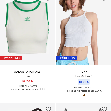
VÝPREDAJ
KUPÓN
ADIDAS ORIGINALS
ROXY
Top
Top 'As I Am'
16,90 €
18,81 €
Pôvodne: 34,90 €
Pôvodne: 24,90 €
Posledná najnižšia cena:
11,83 €
Posledná najnižšia cena:
12,54 €