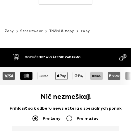
Ženy
Streetwear
Tričká & topy
Topy
MOŽNOSŤ VR
DOBIERKA
DNÍ
Nič nezmeškaj!
Prihlásiť sa k odberu newslettera a špeciálnych ponúk
Pre ženy
Pre mužov