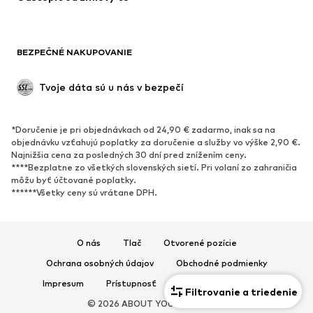
Saká
Overaly
Móda pre plnoštíhle
Tehotenské oblečenie
BEZPEČNÉ NAKUPOVANIE
Príležitosti
Exkluzívne
Upcyklácia
Tvoje dáta sú u nás v bezpečí
OBUV
*Doručenie je pri objednávkach od 24,90 € zadarmo, inak sa na
Nové
Obľúbené
objednávku vzťahujú poplatky za doručenie a služby vo výške 2,90 €.
Najnižšia cena za posledných 30 dní pred znížením ceny.
Tenisky
Členkové čižmy
****Bezplatne zo všetkých slovenských sietí. Pri volaní zo zahraničia
Topánky na vysokom podpätku
Čižmy
môžu byť účtované poplatky.
******Všetky ceny sú vrátane DPH.
Sandále
Poltopánky
Športová obuv
Baleríny
Šľapky
Papuče
O nás
Tlač
Otvorené pozície
Exkluzívne
Ochrana osobných údajov
Obchodné podmienky
Impresum
Prístupnosť
Bezpečnosť produktu
Filtrovanie a triedenie
ŠPORT
© 2026 ABOUT YOU SE & Co. KG