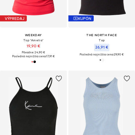
VÝPREDAJ
KUPÓN
WEEKDAY
THE NORTH FACE
Top 'Amelia'
Top
19,90 €
26,91 €
Pôvodne: 24,90 €
Posledná najnižšia cena:
29,90 €
Posledná najnižšia cena:
17,91 €