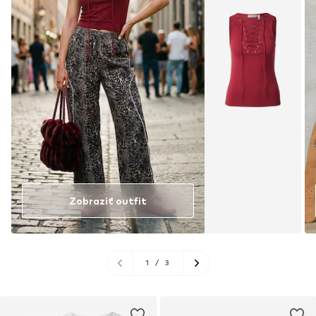
Zobraziť outfit
1
/
3