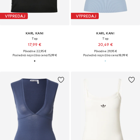
VÝPREDAJ
VÝPREDAJ
KARL KANI
KARL KANI
Top
Top
17,99 €
20,49 €
Pôvodne: 22,95 €
Pôvodne: 29,95 €
Posledná najnižšia cena:
15,99 €
Posledná najnižšia cena:
18,99 €