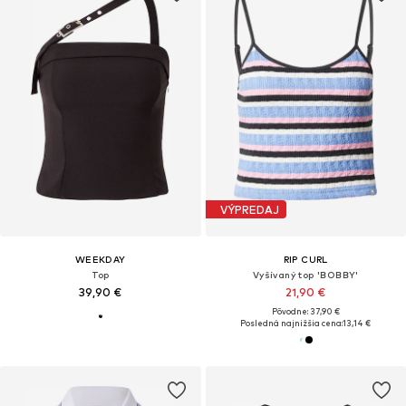
VÝPREDAJ
WEEKDAY
RIP CURL
Top
Vyšívaný top 'BOBBY'
39,90 €
21,90 €
Pôvodne: 37,90 €
Posledná najnižšia cena:
13,14 €