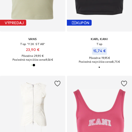
VÝPREDAJ
KUPÓN
VANS
KARL KANI
Top 'Y2K STAR'
Top
23,90 €
15,74 €
Pôvodne: 29,90 €
Pôvodne: 19,95 €
Posledná najnižšia cena:
9,56 €
Posledná najnižšia cena:
8,75 €