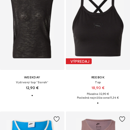
VÝPREDAJ
WEEKDAY
REEBOK
Vyšívaný top 'Sarah'
Top
12,90 €
18,90 €
Pôvodne: 32,90 €
Posledná najnižšia cena:
11,34 €