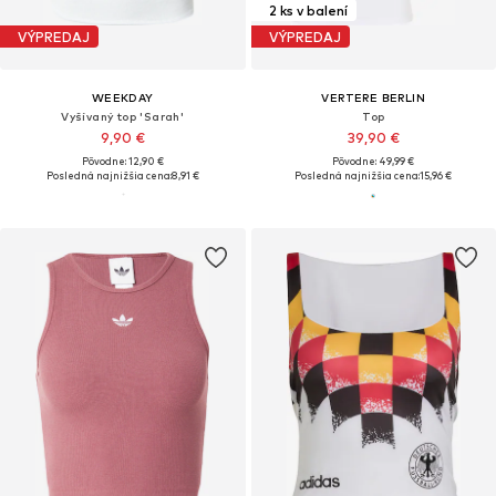
2 ks v balení
VÝPREDAJ
VÝPREDAJ
WEEKDAY
VERTERE BERLIN
Vyšívaný top 'Sarah'
Top
9,90 €
39,90 €
Pôvodne: 12,90 €
Pôvodne: 49,99 €
Posledná najnižšia cena:
8,91 €
Posledná najnižšia cena:
15,96 €