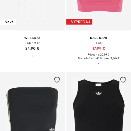
Nové
VÝPREDAJ
WEEKDAY
KARL KANI
Top 'Rae'
Top
54,90 €
17,99 €
Pôvodne: 22,99 €
Posledná najnižšia cena:
9,00 €