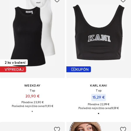
2 ks v balení
VÝPREDAJ
KUPÓN
WEEKDAY
KARL KANI
Top
Top
20,90 €
15,29 €
Pôvodne: 23,90 €
Pôvodne: 22,99 €
Posledná najnižšia cena:
11,93 €
Posledná najnižšia cena:
9,59 €