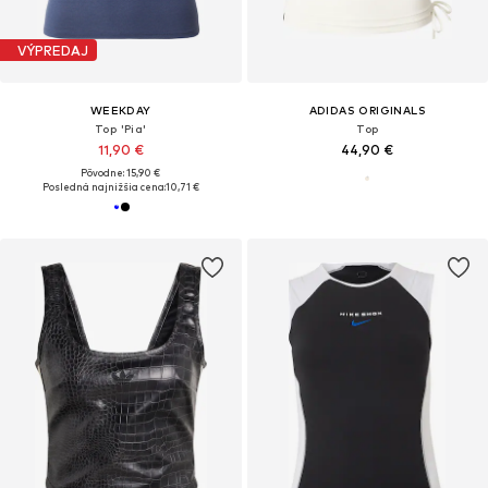
VÝPREDAJ
WEEKDAY
ADIDAS ORIGINALS
Top 'Pia'
Top
11,90 €
44,90 €
Pôvodne: 15,90 €
Posledná najnižšia cena:
10,71 €