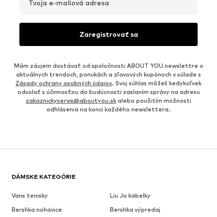
Tvoja e-mailová adresa
Zaregistrovať sa
Mám záujem dostávať od spoločnosti ABOUT YOU newslettre o
aktuálnych trendoch, ponukách a zľavových kupónoch v súlade s
Zásady ochrany osobných údajov
. Svoj súhlas môžeš kedykoľvek
odvolať s účinnosťou do budúcnosti zaslaním správy na adresu
zakaznickyservis@aboutyou.sk
alebo použitím možnosti
odhlásenia na konci každého newslettera.
DÁMSKE KATEGÓRIE
Vans tenisky
Liu Jo kabelky
Bershka nohavice
Bershka výpredaj