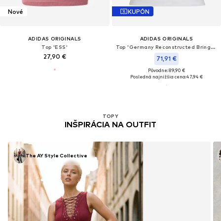
Nové
KUPÓN
ADIDAS ORIGINALS
ADIDAS ORIGINALS
Top 'ESS'
Top 'Germany Reconstructed Bringback'
27,90 €
71,91 €
Pôvodne: 89,90 €
Posledná najnižšia cena:
47,94 €
TOPY
INŠPIRÁCIA NA OUTFIT
The AY Style Collective