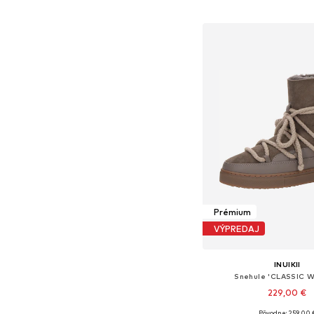
Pridať do koš
Prémium
VÝPREDAJ
INUIKII
Snehule 'CLASSIC 
229,00 €
Pôvodne: 259,00 