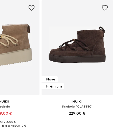
Nové
Prémium
NUIKII
INUIKII
nehule
Snehule 'CLASSIC'
9,00 €
229,00 €
ne: 255,00 €
nohých veľkostiach
Dostupné v mnohých veľkostiach
ižšia cena:
206,10 €
 do košíka
Pridať do košíka