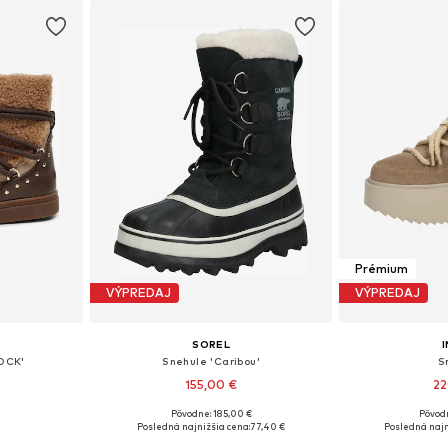
Prémium
VÝPREDAJ
VÝPREDAJ
SOREL
I
OCK'
Snehule 'Caribou'
S
155,00 €
22
Pôvodne: 185,00 €
Pôvod
ľkostiach
Dostupné v mnohých veľkostiach
Dostupné v m
Posledná najnižšia cena:
77,40 €
Posledná najn
íka
Pridať do košíka
Pridať