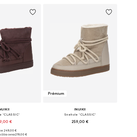
 do košíka
Prémium
NUIKII
INUIKII
e 'CLASSIC'
Snehule 'CLASSIC'
9,00 €
259,00 €
ne: 249,00 €
nohých veľkostiach
Dostupné v mnohých veľkostiach
ižšia cena:
219,00 €