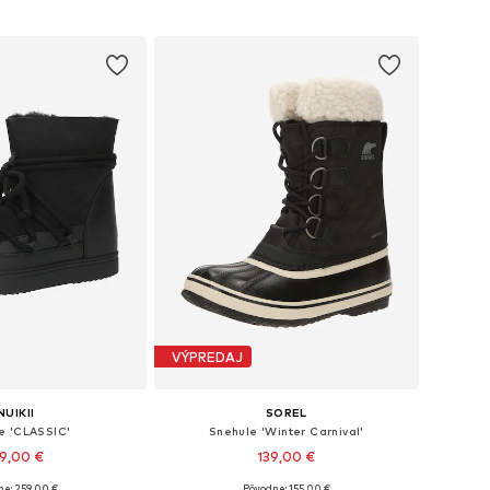
 do košíka
Pridať do košíka
VÝPREDAJ
NUIKII
SOREL
e 'CLASSIC'
Snehule 'Winter Carnival'
9,00 €
139,00 €
ne: 259,00 €
Pôvodne: 155,00 €