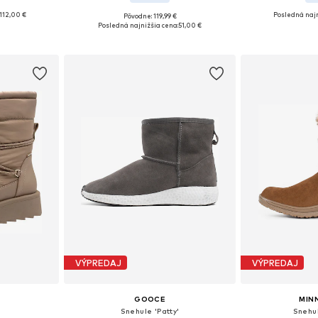
112,00 €
Posledná najn
Pôvodne: 119,99 €
 39, 40, 41
Dostupné veľkosti: 36, 37, 38, 39, 41
Dostupné veľkost
Posledná najnižšia cena:
51,00 €
íka
Pridať do košíka
Pridať
VÝPREDAJ
VÝPREDAJ
GOOCE
MIN
Snehule 'Patty'
Snehul