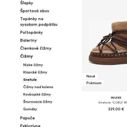
Šľapky
Športová obuv
Topánky na
vysokom podpätku
Poltopánky
Baleríny
Členkové čižmy
Čižmy
Nízke čižmy
Klasické čižmy
Nové
Snehule
Prémium
Čižmy nad koleno
Kovbojské čižmy
INUIKII
Šnurovacie čižmy
Snehule 'CURLY R
329,00 €
Gumáky
Papuče
Dostupné v mnohých ve
Exkluzívne
Pridať do koš