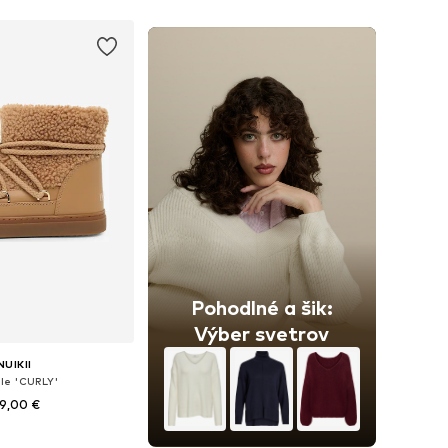
Pohodlné a šik:
Výber svetrov
NUIKII
le 'CURLY'
9,00 €
nohých veľkostiach