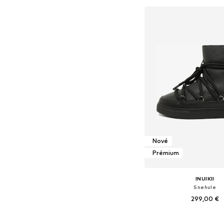
Pridať do koš
Nové
Prémium
INUIKII
Snehule
299,00 €
Dostupné v mnohých ve