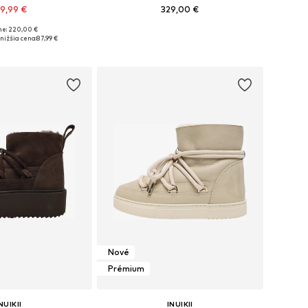
9,99 €
329,00 €
e: 220,00 €
nohých veľkostiach
Dostupné v mnohých veľkostiach
nižšia cena:
87,99 €
 do košíka
Pridať do košíka
Nové
Prémium
NUIKII
INUIKII