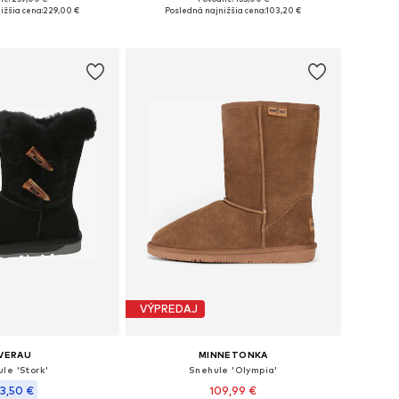
nohých veľkostiach
Dostupné v mnohých veľkostiach
ižšia cena:
229,00 €
Posledná najnižšia cena:
103,20 €
 do košíka
Pridať do košíka
VÝPREDAJ
VERAU
MINNETONKA
le 'Stork'
Snehule 'Olympia'
3,50 €
109,99 €