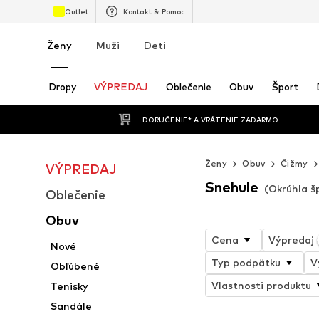
Outlet
Kontakt & Pomoc
Ženy
Muži
Deti
Dropy
VÝPREDAJ
Oblečenie
Obuv
Šport
 DORUČENIE* A VRÁTENIE ZADARMO
Ženy
Obuv
Čižmy
VÝPREDAJ
Snehule
(Okrúhla š
Oblečenie
Obuv
Cena
Výpredaj
Nové
Typ podpätku
V
Obľúbené
Vlastnosti produktu
Tenisky
Sandále