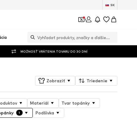
SK
1
ácia
MOŽNOSŤ VRÁTENIA TOVARU DO 30 DNÍ
Zobraziť
Triedenie
roduktov
Materiál
Tvar topánky
opánky
Podšívka
1