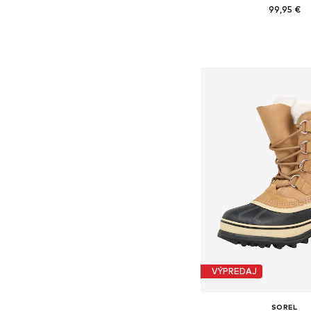
99,95 €
Dostupné v mnohých ve
Pridať do koš
VÝPREDAJ
SOREL