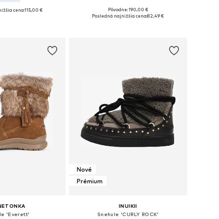
Pôvodne: 190,00 €
ižšia cena:
115,00 €
Dostupné v mnohých veľkostiach
i: 36, 37, 38, 39, 40
Posledná najnižšia cena:
82,49 €
Pridať do košíka
 do košíka
Nové
Prémium
NETONKA
INUIKII
e 'Everett'
Snehule 'CURLY ROCK'