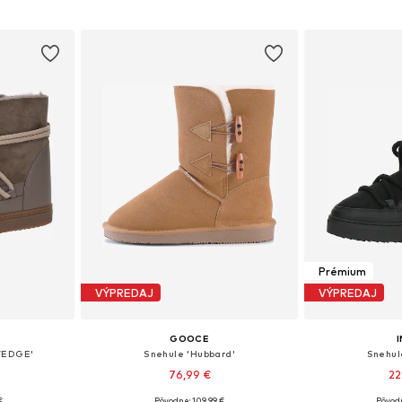
íka
Pridať do košíka
Pridať
Prémium
VÝPREDAJ
VÝPREDAJ
GOOCE
I
WEDGE'
Snehule 'Hubbard'
Snehul
76,99 €
22
€
Pôvodne: 109,99 €
Pôvod