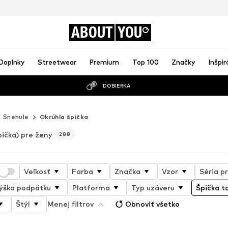
ABOUT
YOU
Doplnky
Streetwear
Premium
Top 100
Značky
Inšpir
DOBIERKA
Snehule
Okrúhla špička
pička) pre ženy
288
Veľkosť
Farba
Značka
Vzor
Séria p
ýška podpätku
Platforma
Typ uzáveru
Špička t
Štýl
Menej filtrov
Obnoviť všetko