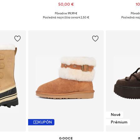
50,00 €
10
Pôvodne: 99,99 €
Pôvodn
ľkostiach
Dostupné veľkosti: 36, 38, 39, 40, 41
Dostupné v m
Posledná najnižšia cena:
42,50 €
Posledná naj
íka
Pridať do košíka
Pridať
Nové
KUPÓN
Prémium
GOOCE
I