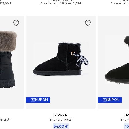
ľkostiach
Dostupné veľkosti: 36, 37, 38, 39, 40, 41
Dostupné v m
229,00 €
Posledná najnižšia cena:
61,59 €
Posledná najn
íka
Pridať do košíka
Pridať
KUPÓN
KUPÓN
GOOCE
E
mfort®'
Snehule 'Ruiz'
Snehu
54,00 €
10