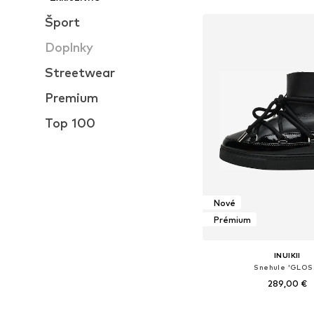
Šport
Doplnky
Streetwear
Premium
Top 100
Nové
Prémium
INUIKII
Snehule 'GLOS
289,00 €
Dostupné v mnohých ve