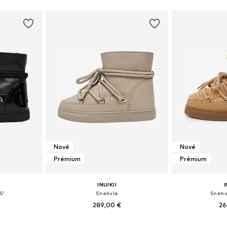
Nové
Nové
Prémium
Prémium
INUIKII
I
S'
Snehule
Snehu
289,00 €
26
ľkostiach
Dostupné v mnohých veľkostiach
Dostupné v m