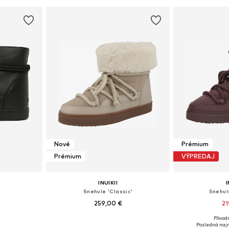
íka
Pridať do košíka
Pridať
Nové
Prémium
Prémium
VÝPREDAJ
INUIKII
I
Snehule 'Classic'
Snehul
259,00 €
21
Pôvod
ľkostiach
Dostupné v mnohých veľkostiach
Dostupné v m
Posledná najn