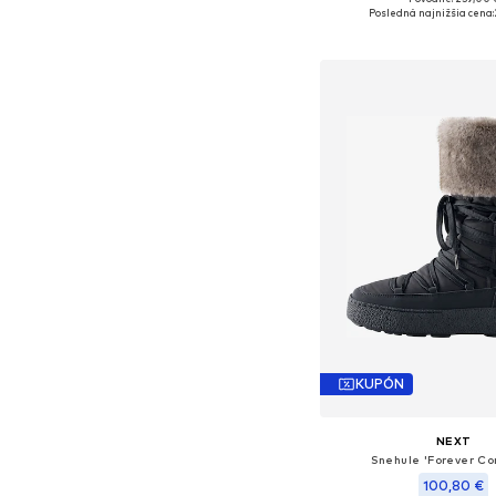
Dostupné v mnohých ve
Posledná najnižšia cena:
Pridať do koš
KUPÓN
NEXT
Snehule 'Forever Co
100,80 €