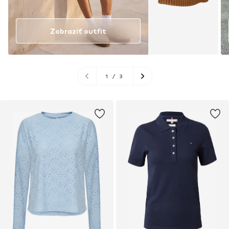
Zobraziť outfit
1
/
3