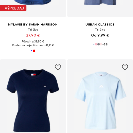
VÝPREDAJ
MYLAVIE BY SARAH HARRISON
URBAN CLASSICS
Tričko
Tričko
27,90 €
Od 9,99 €
Pôvodne: 39,90 €
+
38
Posledná najnižšia cena:
11,16 €