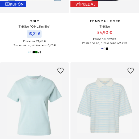
KUPÓN
VÝPREDAJ
ONLY
TOMMY HILFIGER
Tričko 'ONLSmilla'
Tričko
54,90 €
15,21 €
Pôvodne: 79,90 €
Pôvodne: 21,90 €
Posledná najnižšia cena:
49,41 €
Posledná najnižšia cena:
6,76 €
+
1