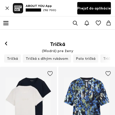
ABOUT YOU App
Prejsť do aplikácie
(152 700)
Tričká
(Modrá) pre ženy
Tričká
Tričká s dlhým rukávom
Polo tričká
Tričká