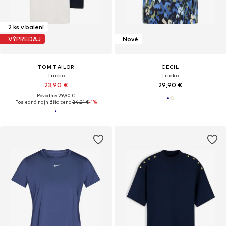
2 ks v balení
VÝPREDAJ
Nové
TOM TAILOR
CECIL
Tričko
Tričko
23,90 €
29,90 €
Pôvodne: 29,90 €
Posledná najnižšia cena:
24,21 €
-1%