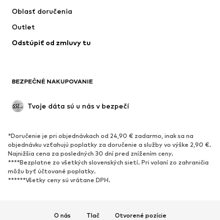
Bundy
Svetre & pleteniny
Oblasť doručenia
Bielizeň
Blúzky & tuniky
Outlet
Kabáty
Sukne
Odstúpiť od zmluvy tu
Plavky
Mikiny
Saká
Overaly
Móda pre plnoštíhle
Tehotenské oblečenie
BEZPEČNÉ NAKUPOVANIE
Príležitosti
Exkluzívne
Upcyklácia
Tvoje dáta sú u nás v bezpečí
OBUV
*Doručenie je pri objednávkach od 24,90 € zadarmo, inak sa na
Nové
Obľúbené
objednávku vzťahujú poplatky za doručenie a služby vo výške 2,90 €.
Najnižšia cena za posledných 30 dní pred znížením ceny.
Tenisky
Členkové čižmy
****Bezplatne zo všetkých slovenských sietí. Pri volaní zo zahraničia
Topánky na vysokom podpätku
Čižmy
môžu byť účtované poplatky.
******Všetky ceny sú vrátane DPH.
Sandále
Poltopánky
Športová obuv
Baleríny
Šľapky
Papuče
O nás
Tlač
Otvorené pozície