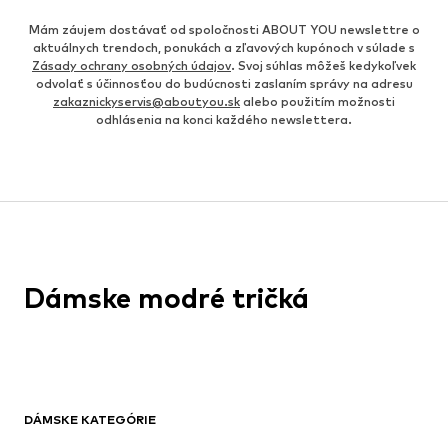
Mám záujem dostávať od spoločnosti ABOUT YOU newslettre o
aktuálnych trendoch, ponukách a zľavových kupónoch v súlade s
Zásady ochrany osobných údajov
. Svoj súhlas môžeš kedykoľvek
odvolať s účinnosťou do budúcnosti zaslaním správy na adresu
zakaznickyservis@aboutyou.sk
alebo použitím možnosti
odhlásenia na konci každého newslettera.
Dámske modré tričká
DÁMSKE KATEGÓRIE