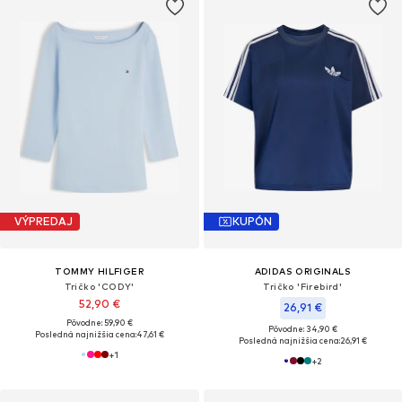
VÝPREDAJ
KUPÓN
TOMMY HILFIGER
ADIDAS ORIGINALS
Tričko 'CODY'
Tričko 'Firebird'
52,90 €
26,91 €
Pôvodne: 59,90 €
Pôvodne: 34,90 €
Posledná najnižšia cena:
47,61 €
Posledná najnižšia cena:
26,91 €
+
1
+
2