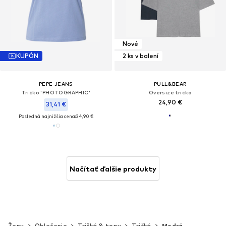
Nové
KUPÓN
2 ks v balení
PEPE JEANS
PULL&BEAR
Tričko 'PHOTOGRAPHIC'
Oversize tričko
24,90 €
31,41 €
Posledná najnižšia cena:
34,90 €
Načítať ďalšie produkty
Ženy
Oblečenie
Tričká & topy
Tričká
Modrá