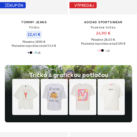
KUPÓN
VÝPREDAJ
TOMMY JEANS
ADIDAS SPORTSWEAR
Tričko
Funkčné tričko
24,90 €
22,41 €
Pôvodne: 28,00 €
Pôvodne: 29,90 €
Posledná najnižšia cena:
21,90 €
Posledná najnižšia cena:
17,43 €
+
2
+
5
Tričká s grafickou potlačou