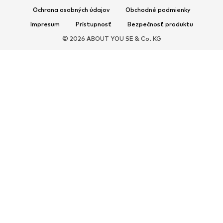
Exkluzívne
Ochrana osobných údajov
Obchodné podmienky
Impresum
Prístupnosť
Bezpečnosť produktu
ŠPORT
© 2026 ABOUT YOU SE & Co. KG
Športové oblečenie
Druhy športov
Športová obuv
Športové batohy a tašky
Športové doplnky
DOPLNKY
Nové
Tašky & batohy
Bižutéria
Šály & šatky
Klobúky & čiapky
Opasky
Peňaženky & púzdra
Slnečné okuliare
Hodinky
Bytové doplnky
Vlasové doplnky
Rukavice
Exkluzívne
Upcyklácia