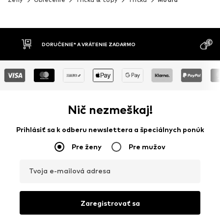
MOŽNOSŤ VR
DOBIERKA
DNÍ
Nič nezmeškaj!
Prihlásiť sa k odberu newslettera a špeciálnych ponúk
Pre ženy
Pre mužov
Tvoja e-mailová adresa
Zaregistrovať sa