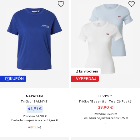
2 ks v balení
KUPÓN
VÝPREDAJ
NAPAPIJRI
LEVI'S ®
Tričko 'SALMYS'
Tričko 'Essential Tee (2-Pack)'
29,90 €
44,91 €
Pôvodne: 39,90 €
Pôvodne: 64,90 €
Posledná najnižšia cena:
23,92 €
Posledná najnižšia cena:
32,44 €
+
2