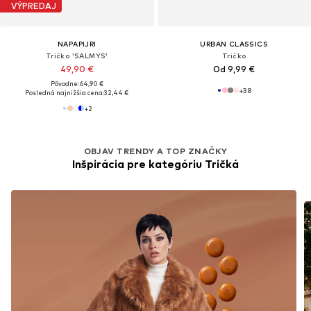
VÝPREDAJ
NAPAPIJRI
URBAN CLASSICS
Tričko 'SALMYS'
Tričko
49,90 €
Od 9,99 €
Pôvodne: 64,90 €
+
38
Posledná najnižšia cena:
32,44 €
+
2
OBJAV TRENDY A TOP ZNAČKY
Inšpirácia pre kategóriu Tričká