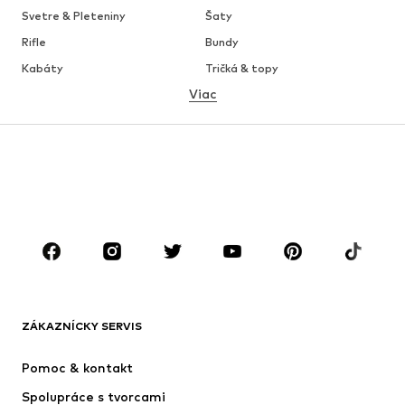
Svetre & Pleteniny
Šaty
Rifle
Bundy
Kabáty
Tričká & topy
Viac
Nohavice
Bielizeň
Sukne
Blúzky & tuniky
Mikiny
Saká
Plavky
Overaly
Móda pre plnoštíhle
Tehotenské oblečenie
Obuv
Sport
Doplnky
Premium
OBLEČENIE
ZÁKAZNÍCKY SERVIS
Nové
Obľúbené
Šaty
Rifle
Pomoc & kontakt
Tričká & topy
Nohavice
Spolupráce s tvorcami