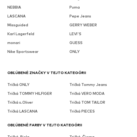
NEBBIA
Puma
LASCANA
Pepe Jeans
Missguided
GERRY WEBER
Karl Lagerfeld
LEVI'S
monari
GUESS
Nike Sportswear
ONLY
OBĽÚBENÉ ZNAČKY V TEJTO KATEGÓRII
Tričká ONLY
Tričká Tommy Jeans
Tričká TOMMY HILFIGER
Tričká VERO MODA
Tričká s.Oliver
Tričká TOM TAILOR
Tričká LASCANA
Tričká PIECES
OBĽÚBENÉ FARBY V TEJTO KATEGÓRII
Tričká, Biela
Tričká, Čierna