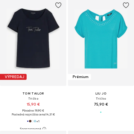
VÝPREDAJ
Prémium
TOM TAILOR
LIU JO
Tričko
Tričko
15,90 €
75,90 €
Pôvodne: 19,90 €
Posledná najnižšia cena:
14,31 €
+
1