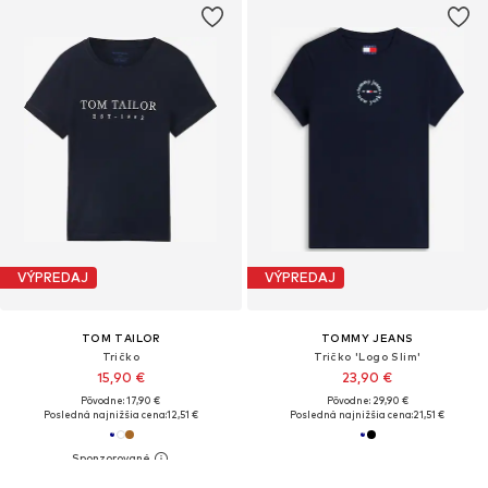
VÝPREDAJ
VÝPREDAJ
TOM TAILOR
TOMMY JEANS
Tričko
Tričko 'Logo Slim'
15,90 €
23,90 €
Pôvodne: 17,90 €
Pôvodne: 29,90 €
Posledná najnižšia cena:
12,51 €
Posledná najnižšia cena:
21,51 €