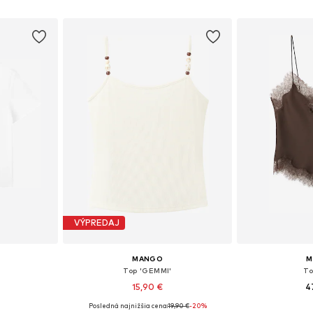
íka
Pridať do košíka
Pridať
VÝPREDAJ
MANGO
M
Top 'GEMMI'
To
15,90 €
4
Posledná najnižšia cena:
19,90 €
-20%
ľkostiach
Dostupné veľkosti: XS, S, M, L, XL
Dostupné v