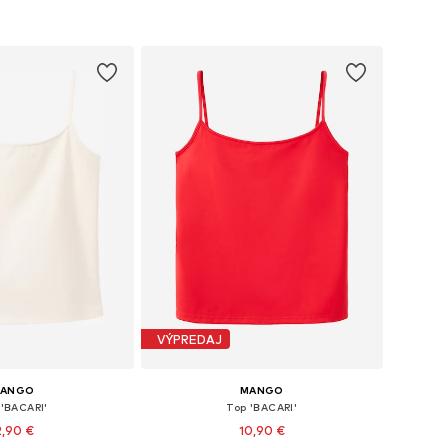
 do košíka
Pridať do košíka
VÝPREDAJ
ANGO
MANGO
 'BACARI'
Top 'BACARI'
2,90 €
10,90 €