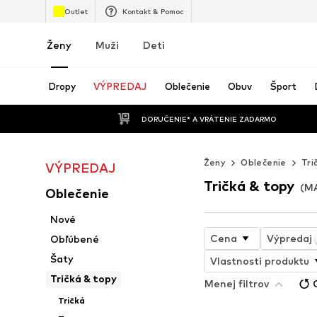
Outlet
Kontakt & Pomoc
Ženy
Muži
Deti
Dropy
VÝPREDAJ
Oblečenie
Obuv
Šport
 DORUČENIE* A VRÁTENIE ZADARMO
Ženy
Oblečenie
Tri
VÝPREDAJ
Tričká & topy
(M
Oblečenie
Nové
Cena
Výpredaj
Obľúbené
Šaty
Vlastnosti produktu
Tričká & topy
Menej filtrov
Tričká