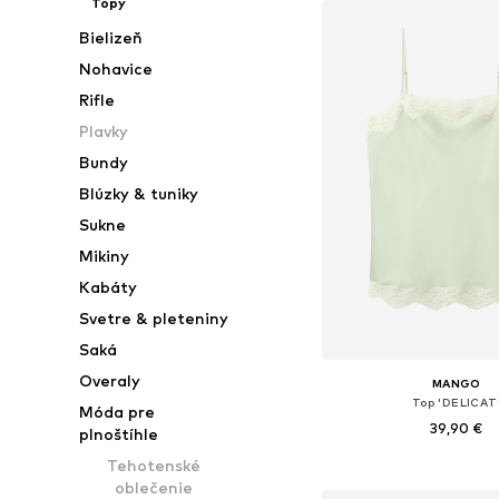
Topy
Bielizeň
Nohavice
Rifle
Plavky
Bundy
Blúzky & tuniky
Sukne
Mikiny
Kabáty
Svetre & pleteniny
Saká
Overaly
MANGO
Top 'DELICAT
Móda pre
39,90 €
plnoštíhle
Tehotenské
Dostupné veľkosti: S, 
oblečenie
Pridať do koš