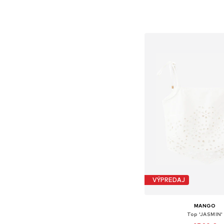
Dostupné v mnohých ve
Pridať do koš
VÝPREDAJ
MANGO
Top 'JASMIN'