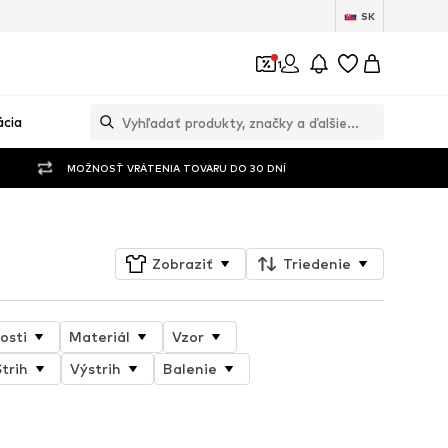
SK
1
ácia
MOŽNOSŤ VRÁTENIA TOVARU DO 30 DNÍ
Zobraziť
Triedenie
osti
Materiál
Vzor
trih
Výstrih
Balenie