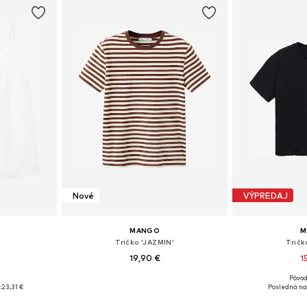
Nové
VÝPREDAJ
MANGO
M
Tričko 'JAZMIN'
Tričk
19,90 €
1
Pôvod
 S, M, L
Dostupné veľkosti: XS, S, M, XL
Dostupné 
:
23,31 €
Posledná naj
íka
Pridať do košíka
Pridať