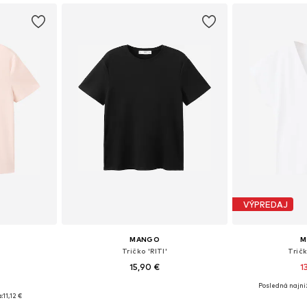
íka
Pridať do košíka
Pridať
VÝPREDAJ
MANGO
M
Tričko 'RITI'
Tričk
15,90 €
1
+
3
Posledná najni
ľkostiach
Dostupné v mnohých veľkostiach
Dostupné veľ
:
11,12 €