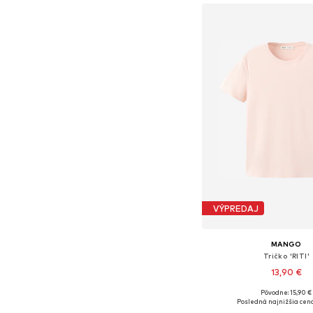
Pridať do koš
VÝPREDAJ
MANGO
Tričko 'RITI'
13,90 €
+
3
Pôvodne: 15,90 €
Dostupné v mnohých ve
Posledná najnižšia cena