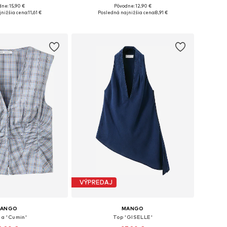
ne: 15,90 €
Pôvodne: 12,90 €
sti: XS, S, M, L, XL
Dostupné veľkosti: XS, S, M, L, XL
nižšia cena:
11,61 €
Posledná najnižšia cena:
8,91 €
 do košíka
Pridať do košíka
VÝPREDAJ
ANGO
MANGO
ka 'Cumin'
Top 'GISELLE'