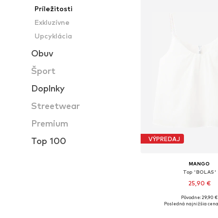
Príležitosti
Exkluzívne
Upcyklácia
Obuv
Šport
Doplnky
Streetwear
Premium
VÝPREDAJ
Top 100
MANGO
Top 'BOLAS'
25,90 €
Pôvodne: 29,90 €
Dostupné veľkosti: XS,
Posledná najnižšia cena
Pridať do koš