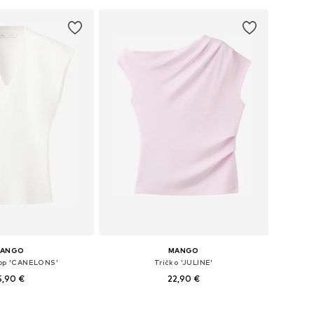
ANGO
MANGO
top 'CANELONS'
Tričko 'JULINE'
5,90 €
22,90 €
ľkosti: XS, S, M
Dostupné veľkosti: S, M, L