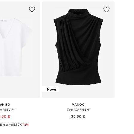
 do košíka
Pridať do košíka
Nové
ANGO
MANGO
o 'SEVIPI'
Top 'CARMEN'
3,90 €
29,90 €
žšia cena:
15,90 €
-12%
kosti: S, M, L, XL
Dostupné veľkosti: XS, S, M, L