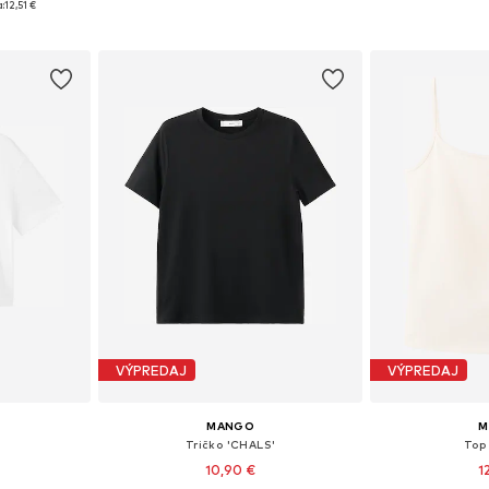
:
12,51 €
íka
Pridať do košíka
Pridať
VÝPREDAJ
VÝPREDAJ
MANGO
M
Tričko 'CHALS'
Top
10,90 €
1