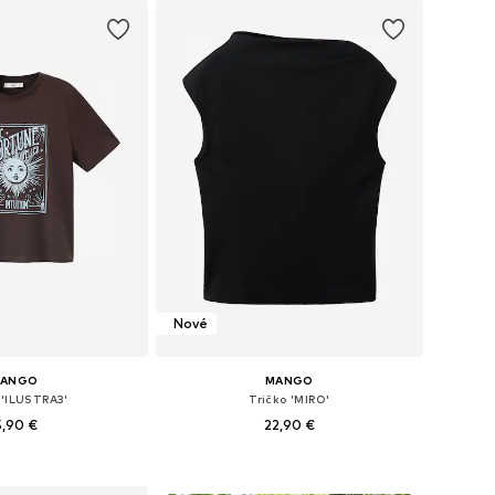
Nové
ANGO
MANGO
 'ILUSTRA3'
Tričko 'MIRO'
5,90 €
22,90 €
sti: XS, S, M, L, XL
Dostupné veľkosti: XS, S, M, L, XL
 do košíka
Pridať do košíka