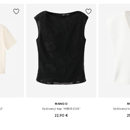
MANGO
M
2'
Vyšívaný top 'HIBISCUS'
Vyšívaný 
22,90 €
2
S, S, M
Dostupné veľkosti: XS, S, M, L, XL
Dostupné ve