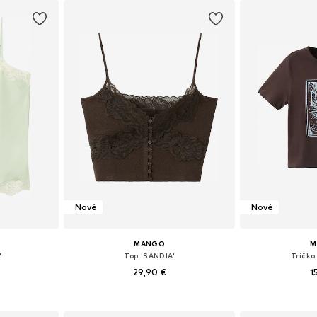
Nové
Nové
MANGO
M
'
Top 'SANDIA'
Tričko
29,90 €
1
M, L, XL
Dostupné veľkosti: XS, S, M, L
Dostupné veľko
íka
Pridať do košíka
Pridať