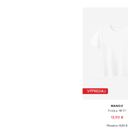
Pridať do koš
VÝPREDAJ
MANGO
Tričko 'RITI'
13,90 €
+
3
Pôvodne: 15,90 €
Dostupné v mnohých ve