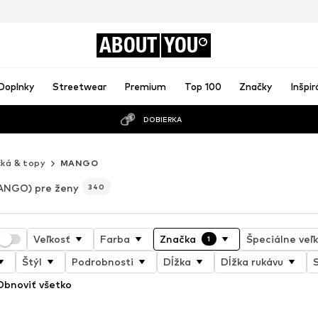
ABOUT
YOU
Doplnky
Streetwear
Premium
Top 100
Značky
Inšpir
DOBIERKA
čká & topy
MANGO
ANGO) pre ženy
340
Veľkosť
Farba
Značka
Špeciálne veľk
1
Štýl
Podrobnosti
Dĺžka
Dĺžka rukávu
S
Obnoviť všetko