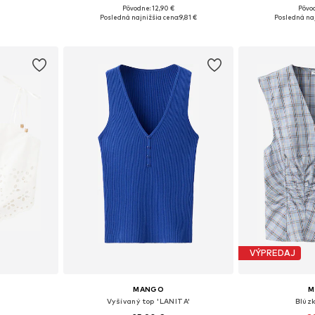
Pôvodne: 12,90 €
Pôvod
ľkostiach
Dostupné veľkosti: XXS, XS, S, M, L
Dostupné veľko
Posledná najnižšia cena:
9,81 €
Posledná naj
íka
Pridať do košíka
Pridať
VÝPREDAJ
MANGO
M
Vyšívaný top 'LANITA'
Blúz