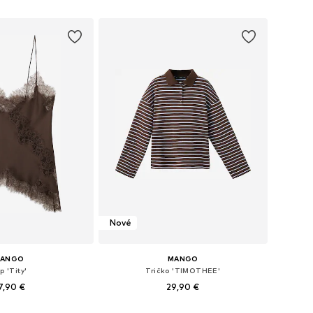
 do košíka
Pridať do košíka
Nové
ANGO
MANGO
p 'Tity'
Tričko 'TIMOTHEE'
7,90 €
29,90 €
eľkosti: S, M, L
Dostupné veľkosti: XS, S, M, L, XL