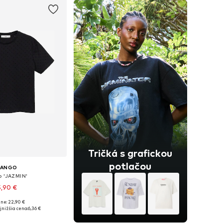
Tričká s grafickou
potlačou
ANGO
o 'JAZMIN'
5,90 €
ne: 22,90 €
veľkosti: XS, S
nižšia cena:
6,36 €
 do košíka