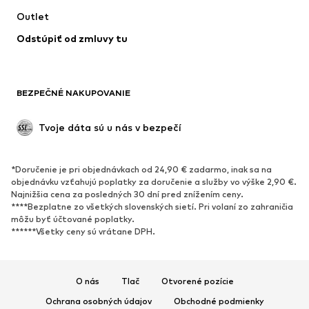
Outlet
Kabáty
Sukne
Odstúpiť od zmluvy tu
Plavky
Mikiny
Saká
Overaly
Móda pre plnoštíhle
Tehotenské oblečenie
BEZPEČNÉ NAKUPOVANIE
Príležitosti
Exkluzívne
Upcyklácia
Tvoje dáta sú u nás v bezpečí
OBUV
*Doručenie je pri objednávkach od 24,90 € zadarmo, inak sa na
Nové
Obľúbené
objednávku vzťahujú poplatky za doručenie a služby vo výške 2,90 €.
Najnižšia cena za posledných 30 dní pred znížením ceny.
Tenisky
Členkové čižmy
****Bezplatne zo všetkých slovenských sietí. Pri volaní zo zahraničia
Topánky na vysokom podpätku
Čižmy
môžu byť účtované poplatky.
******Všetky ceny sú vrátane DPH.
Sandále
Poltopánky
Športová obuv
Baleríny
Šľapky
Papuče
O nás
Tlač
Otvorené pozície
Exkluzívne
Ochrana osobných údajov
Obchodné podmienky