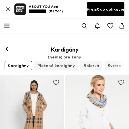
ABOUT YOU App
Prejsť do aplikácie
(152 700)
Kardigány
(heine) pre ženy
Kardigány
Pletené kardigány
Bolerká
Svetre z 