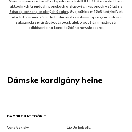
Mám záujem dostávať od spoločnosti ABOUT YOU newslettre o
aktuálnych trendoch, ponukách a zľavových kupónoch v súlade s
Zásady ochrany osobných údajov
. Svoj súhlas môžeš kedykoľvek
odvolať s účinnosťou do budúcnosti zaslaním správy na adresu
zakaznickyservis@aboutyou.sk
alebo použitím možnosti
odhlásenia na konci každého newslettera.
Dámske kardigány heine
DÁMSKE KATEGÓRIE
Vans tenisky
Liu Jo kabelky