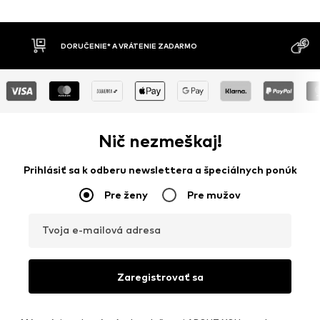
MOŽNOSŤ VR
DOBIERKA
DNÍ
Nič nezmeškaj!
Prihlásiť sa k odberu newslettera a špeciálnych ponúk
Pre ženy
Pre mužov
Tvoja e-mailová adresa
Zaregistrovať sa