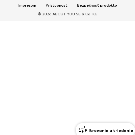
Impresum
Prístupnosť
Bezpečnosť produktu
ŠPORT
© 2026 ABOUT YOU SE & Co. KG
Športové oblečenie
Druhy športov
Športová obuv
Športové batohy a tašky
Športové doplnky
DOPLNKY
Nové
Tašky & batohy
Bižutéria
Šály & šatky
Klobúky & čiapky
Opasky
Peňaženky & púzdra
Slnečné okuliare
Hodinky
Bytové doplnky
Vlasové doplnky
Rukavice
Exkluzívne
Upcyklácia
1
PREMIUM
Filtrovanie a triedenie