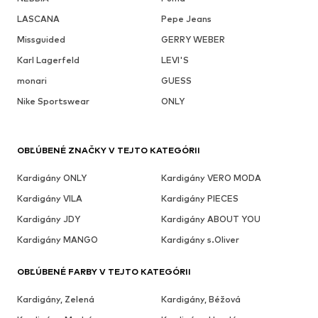
LASCANA
Pepe Jeans
Missguided
GERRY WEBER
Karl Lagerfeld
LEVI'S
monari
GUESS
Nike Sportswear
ONLY
OBĽÚBENÉ ZNAČKY V TEJTO KATEGÓRII
Kardigány ONLY
Kardigány VERO MODA
Kardigány VILA
Kardigány PIECES
Kardigány JDY
Kardigány ABOUT YOU
Kardigány MANGO
Kardigány s.Oliver
OBĽÚBENÉ FARBY V TEJTO KATEGÓRII
Kardigány, Zelená
Kardigány, Béžová