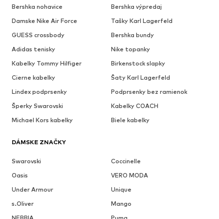
Bershka nohavice
Bershka výpredaj
Damske Nike Air Force
Tašky Karl Lagerfeld
GUESS crossbody
Bershka bundy
Adidas tenisky
Nike topanky
Kabelky Tommy Hilfiger
Birkenstock slapky
Cierne kabelky
Šaty Karl Lagerfeld
Lindex podprsenky
Podprsenky bez ramienok
Šperky Swarovski
Kabelky COACH
Michael Kors kabelky
Biele kabelky
DÁMSKE ZNAČKY
Swarovski
Coccinelle
Oasis
VERO MODA
Under Armour
Unique
s.Oliver
Mango
NEBBIA
Puma