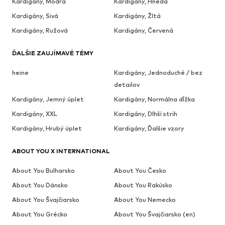
Kardigány, Modrá
Kardigány, Hnedá
Kardigány, Sivá
Kardigány, Žltá
Kardigány, Ružová
Kardigány, Červená
ĎALŠIE ZAUJÍMAVÉ TÉMY
heine
Kardigány, Jednoduché / bez
detailov
Kardigány, Jemný úplet
Kardigány, Normálna dĺžka
Kardigány, XXL
Kardigány, Dlhší strih
Kardigány, Hrubý úplet
Kardigány, Ďalšie vzory
ABOUT YOU X INTERNATIONAL
About You Bulharsko
About You Česko
About You Dánsko
About You Rakúsko
About You Švajčiarsko
About You Nemecko
About You Grécko
About You Švajčiarsko (en)