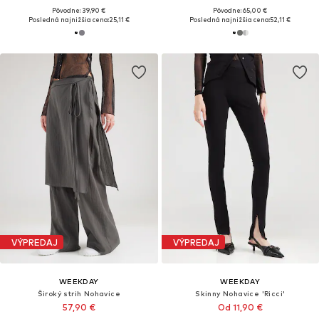
Pôvodne: 39,90 €
Pôvodne: 65,00 €
Posledná najnižšia cena:
25,11 €
Posledná najnižšia cena:
52,11 €
VÝPREDAJ
VÝPREDAJ
WEEKDAY
WEEKDAY
Široký strih Nohavice
Skinny Nohavice 'Ricci'
57,90 €
Od 11,90 €