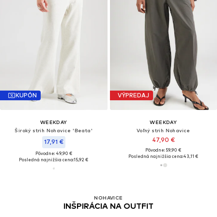
KUPÓN
VÝPREDAJ
WEEKDAY
WEEKDAY
Široký strih Nohavice 'Beata'
Voľný strih Nohavice
47,90 €
17,91 €
Pôvodne: 59,90 €
Pôvodne: 49,90 €
Posledná najnižšia cena:
43,11 €
Posledná najnižšia cena:
15,92 €
NOHAVICE
INŠPIRÁCIA NA OUTFIT