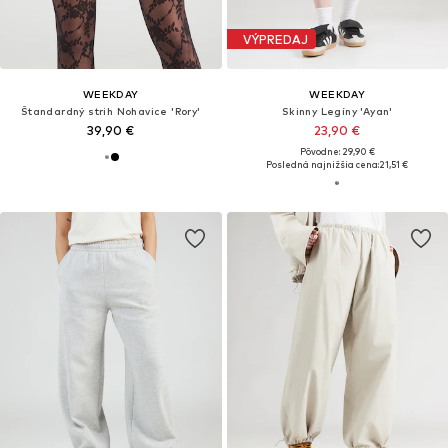
VÝPREDAJ
WEEKDAY
WEEKDAY
Štandardný strih Nohavice 'Rory'
Skinny Legíny 'Ayan'
39,90 €
23,90 €
Pôvodne: 29,90 €
Posledná najnižšia cena:
21,51 €