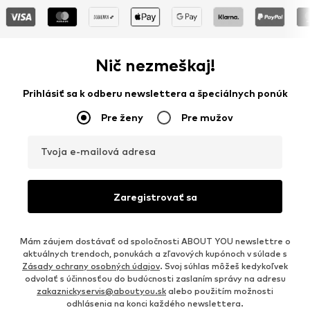
Nič nezmeškaj!
Prihlásiť sa k odberu newslettera a špeciálnych ponúk
Pre ženy
Pre mužov
Tvoja e-mailová adresa
Zaregistrovať sa
Mám záujem dostávať od spoločnosti ABOUT YOU newslettre o
aktuálnych trendoch, ponukách a zľavových kupónoch v súlade s
Zásady ochrany osobných údajov
. Svoj súhlas môžeš kedykoľvek
odvolať s účinnosťou do budúcnosti zaslaním správy na adresu
zakaznickyservis@aboutyou.sk
alebo použitím možnosti
odhlásenia na konci každého newslettera.