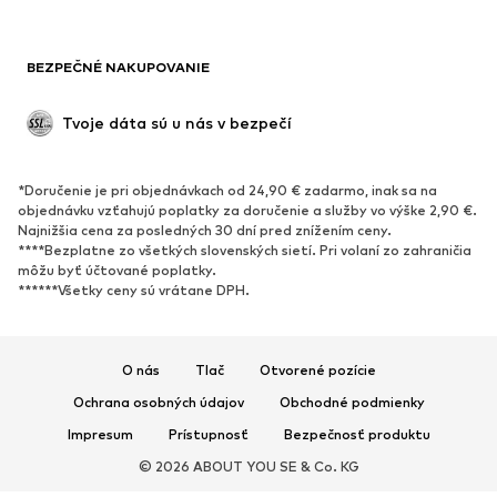
Saká
Overaly
Móda pre plnoštíhle
Tehotenské oblečenie
BEZPEČNÉ NAKUPOVANIE
Príležitosti
Exkluzívne
Upcyklácia
Tvoje dáta sú u nás v bezpečí
OBUV
*Doručenie je pri objednávkach od 24,90 € zadarmo, inak sa na
Nové
Obľúbené
objednávku vzťahujú poplatky za doručenie a služby vo výške 2,90 €.
Najnižšia cena za posledných 30 dní pred znížením ceny.
Tenisky
Členkové čižmy
****Bezplatne zo všetkých slovenských sietí. Pri volaní zo zahraničia
Topánky na vysokom podpätku
Čižmy
môžu byť účtované poplatky.
******Všetky ceny sú vrátane DPH.
Sandále
Poltopánky
Športová obuv
Baleríny
Šľapky
Papuče
O nás
Tlač
Otvorené pozície
Exkluzívne
Ochrana osobných údajov
Obchodné podmienky
Impresum
Prístupnosť
Bezpečnosť produktu
ŠPORT
© 2026 ABOUT YOU SE & Co. KG
Športové oblečenie
Druhy športov