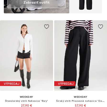
Zobraziť outfit
VÝPREDAJ
VÝPREDAJ
WEEKDAY
WEEKDAY
Štandardný strih Nohavice 'Rory'
Široký strih Plisované nohavice 'Dara'
27,90 €
57,90 €