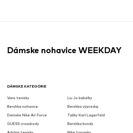
Dámske nohavice WEEKDAY
DÁMSKE KATEGÓRIE
Vans tenisky
Liu Jo kabelky
Bershka nohavice
Bershka výpredaj
Damske Nike Air Force
Tašky Karl Lagerfeld
GUESS crossbody
Bershka bundy
Adidas tenisky
Nike topanky