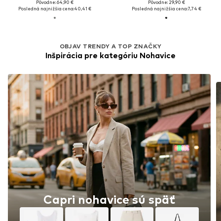
Pôvodne: 64,90 €
Pôvodne: 29,90 €
Posledná najnižšia cena:
40,41 €
Posledná najnižšia cena:
7,74 €
OBJAV TRENDY A TOP ZNAČKY
Inšpirácia pre kategóriu Nohavice
Capri nohavice sú späť