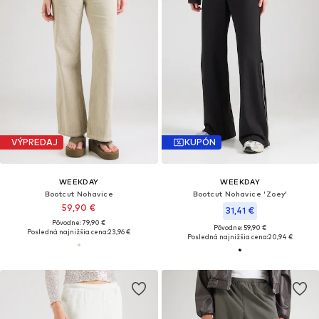
VÝPREDAJ
KUPÓN
WEEKDAY
WEEKDAY
Bootcut Nohavice
Bootcut Nohavice 'Zoey'
59,90 €
31,41 €
Pôvodne: 79,90 €
Pôvodne: 59,90 €
Posledná najnižšia cena:
23,96 €
Posledná najnižšia cena:
20,94 €