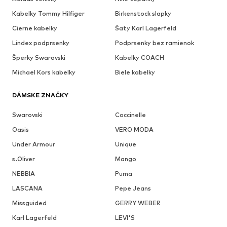
Kabelky Tommy Hilfiger
Birkenstock slapky
Cierne kabelky
Šaty Karl Lagerfeld
Lindex podprsenky
Podprsenky bez ramienok
Šperky Swarovski
Kabelky COACH
Michael Kors kabelky
Biele kabelky
DÁMSKE ZNAČKY
Swarovski
Coccinelle
Oasis
VERO MODA
Under Armour
Unique
s.Oliver
Mango
NEBBIA
Puma
LASCANA
Pepe Jeans
Missguided
GERRY WEBER
Karl Lagerfeld
LEVI'S