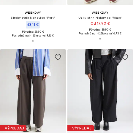
WEEKDAY
WEEKDAY
Široký strih Nohavice 'Fury'
Úzky strih Nohavice 'Ritzo'
Od 17,90 €
43,11 €
Pôvodne: 59,90 €
Pôvodne: 59,90 €
Posledná najnižšia cena:
16,73 €
Posledná najnižšia cena:
19,16 €
VÝPREDAJ
VÝPREDAJ