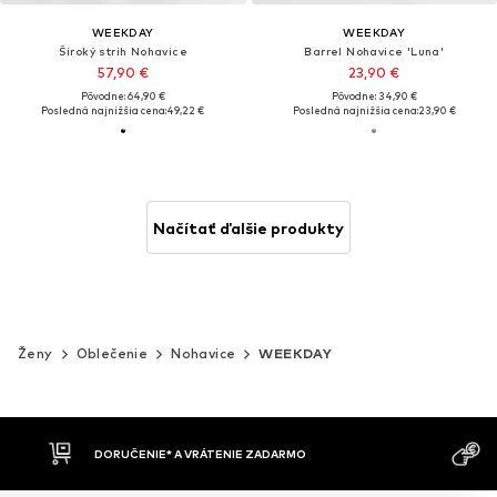
WEEKDAY
WEEKDAY
Široký strih Nohavice
Barrel Nohavice 'Luna'
57,90 €
23,90 €
Pôvodne: 64,90 €
Pôvodne: 34,90 €
Posledná najnižšia cena:
49,22 €
Posledná najnižšia cena:
23,90 €
Načítať ďalšie produkty
Ženy
Oblečenie
Nohavice
WEEKDAY
MOŽNOSŤ VR
DOBIERKA
DNÍ