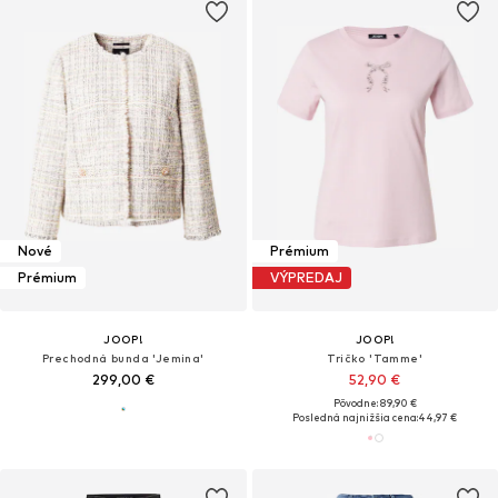
Nové
Prémium
Prémium
VÝPREDAJ
JOOP!
JOOP!
Prechodná bunda 'Jemina'
Tričko 'Tamme'
299,00 €
52,90 €
Pôvodne: 89,90 €
Posledná najnižšia cena:
44,97 €