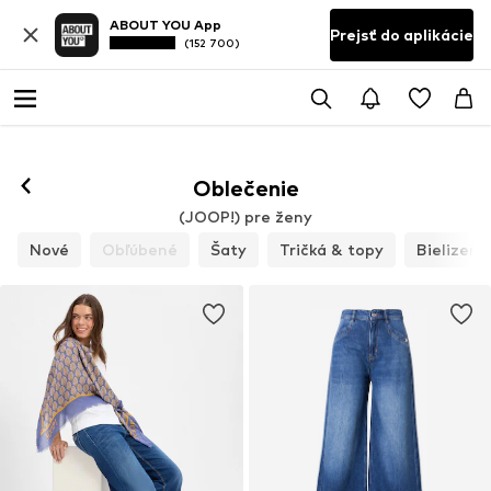
ABOUT YOU App
Prejsť do aplikácie
(152 700)
Oblečenie
(JOOP!) pre ženy
Nové
Obľúbené
Šaty
Tričká & topy
Bielizeň