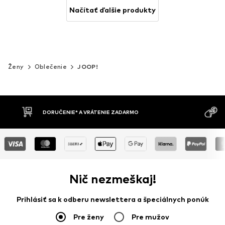
Načítať ďalšie produkty
Ženy
Oblečenie
JOOP!
MOŽNOSŤ VR
DOBIERKA
DNÍ
Nič nezmeškaj!
Prihlásiť sa k odberu newslettera a špeciálnych ponúk
Pre ženy
Pre mužov