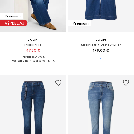
Prémium
VÝPREDAJ
Prémium
JOOP!
JOOP!
Tričko 'Tia'
Široký strih Džínsy 'Eila'
47,90 €
179,00 €
Pôvodne: 54,90 €
Posledná najnižšia cena:
43,11 €