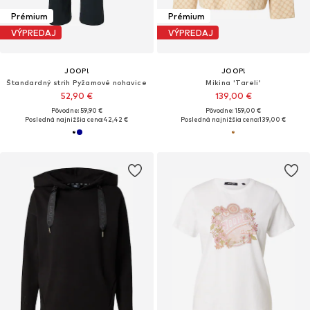
Prémium
Prémium
VÝPREDAJ
VÝPREDAJ
JOOP!
JOOP!
Štandardný strih Pyžamové nohavice
Mikina 'Tareli'
52,90 €
139,00 €
Pôvodne: 59,90 €
Pôvodne: 159,00 €
Posledná najnižšia cena:
42,42 €
Posledná najnižšia cena:
139,00 €