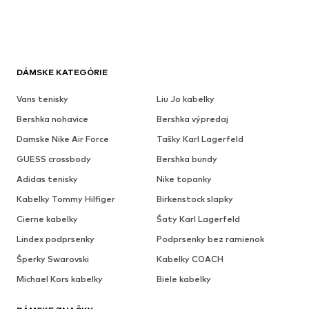
DÁMSKE KATEGÓRIE
Vans tenisky
Liu Jo kabelky
Bershka nohavice
Bershka výpredaj
Damske Nike Air Force
Tašky Karl Lagerfeld
GUESS crossbody
Bershka bundy
Adidas tenisky
Nike topanky
Kabelky Tommy Hilfiger
Birkenstock slapky
Cierne kabelky
Šaty Karl Lagerfeld
Lindex podprsenky
Podprsenky bez ramienok
Šperky Swarovski
Kabelky COACH
Michael Kors kabelky
Biele kabelky