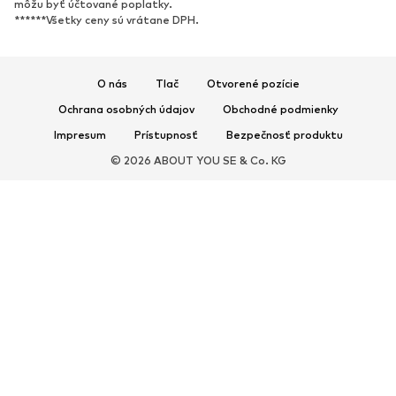
Topánky na vysokom podpätku
Čižmy
môžu byť účtované poplatky.
******Všetky ceny sú vrátane DPH.
Sandále
Poltopánky
Športová obuv
Baleríny
Šľapky
Papuče
O nás
Tlač
Otvorené pozície
Exkluzívne
Ochrana osobných údajov
Obchodné podmienky
Impresum
Prístupnosť
Bezpečnosť produktu
ŠPORT
© 2026 ABOUT YOU SE & Co. KG
Športové oblečenie
Druhy športov
Športová obuv
Športové batohy a tašky
Športové doplnky
DOPLNKY
Nové
Tašky & batohy
Bižutéria
Šály & šatky
Klobúky & čiapky
Opasky
Peňaženky & púzdra
Slnečné okuliare