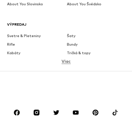
About You Slovinsko
About You Švédsko
VÝPREDAJ
Svetre & Pleteniny
Šaty
Rifle
Bundy
Kabáty
Tričká & topy
Viac
Nohavice
Bielizeň
Sukne
Blúzky & tuniky
Mikiny
Saká
Plavky
Overaly
Móda pre plnoštíhle
Tehotenské oblečenie
Obuv
Sport
Doplnky
Premium
OBLEČENIE