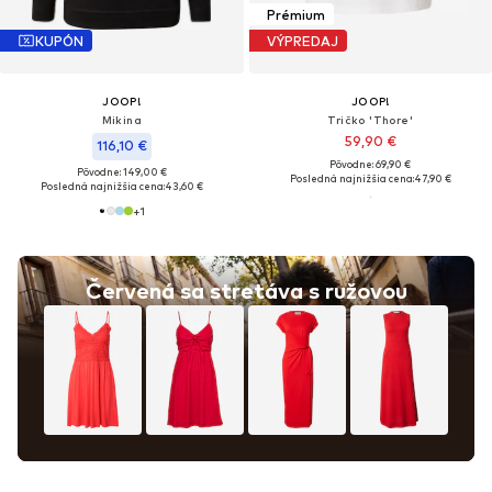
Prémium
KUPÓN
VÝPREDAJ
JOOP!
JOOP!
Mikina
Tričko 'Thore'
59,90 €
116,10 €
Pôvodne: 69,90 €
Pôvodne: 149,00 €
Posledná najnižšia cena:
47,90 €
Posledná najnižšia cena:
43,60 €
+
1
Červená sa stretáva s ružovou