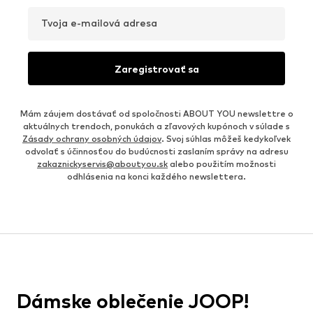
Tvoja e-mailová adresa
Zaregistrovať sa
Mám záujem dostávať od spoločnosti ABOUT YOU newslettre o
aktuálnych trendoch, ponukách a zľavových kupónoch v súlade s
Zásady ochrany osobných údajov
. Svoj súhlas môžeš kedykoľvek
odvolať s účinnosťou do budúcnosti zaslaním správy na adresu
zakaznickyservis@aboutyou.sk
alebo použitím možnosti
odhlásenia na konci každého newslettera.
Dámske oblečenie JOOP!