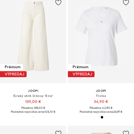
Prémium
Prémium
VÝPREDAJ
VÝPREDAJ
JOOP!
JOOP!
Široký strih Džínsy 'Eila'
Tričko
139,00 €
34,90 €
Pôvodne: 169,00 €
Pôvodne: 42,90 €
Posledná najnižšia cena:
125,10 €
Posledná najnižšia cena:
26,91 €