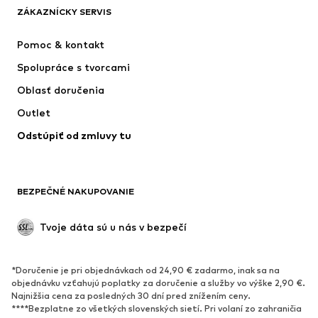
ZÁKAZNÍCKY SERVIS
Nové
Obľúbené
Šaty
Rifle
Pomoc & kontakt
Tričká & topy
Nohavice
Spolupráce s tvorcami
Bundy
Svetre & pleteniny
Oblasť doručenia
Bielizeň
Blúzky & tuniky
Outlet
Kabáty
Sukne
Odstúpiť od zmluvy tu
Plavky
Mikiny
Saká
Overaly
Móda pre plnoštíhle
Tehotenské oblečenie
BEZPEČNÉ NAKUPOVANIE
Príležitosti
Exkluzívne
Upcyklácia
Tvoje dáta sú u nás v bezpečí
OBUV
*Doručenie je pri objednávkach od 24,90 € zadarmo, inak sa na
Nové
Obľúbené
objednávku vzťahujú poplatky za doručenie a služby vo výške 2,90 €.
Najnižšia cena za posledných 30 dní pred znížením ceny.
Tenisky
Členkové čižmy
****Bezplatne zo všetkých slovenských sietí. Pri volaní zo zahraničia