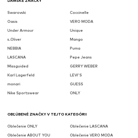
DÁMSKE ZNAČKY
Swarovski
Coccinelle
Oasis
VERO MODA
Under Armour
Unique
s.Oliver
Mango
NEBBIA
Puma
LASCANA
Pepe Jeans
Missguided
GERRY WEBER
Karl Lagerfeld
LEVI'S
monari
GUESS
Nike Sportswear
ONLY
OBĽÚBENÉ ZNAČKY V TEJTO KATEGÓRII
Oblečenie ONLY
Oblečenie LASCANA
Oblečenie ABOUT YOU
Oblečenie VERO MODA