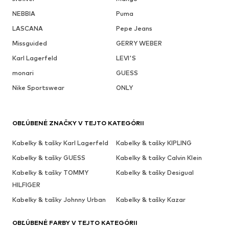
NEBBIA
Puma
LASCANA
Pepe Jeans
Missguided
GERRY WEBER
Karl Lagerfeld
LEVI'S
monari
GUESS
Nike Sportswear
ONLY
OBĽÚBENÉ ZNAČKY V TEJTO KATEGÓRII
Kabelky & tašky Karl Lagerfeld
Kabelky & tašky KIPLING
Kabelky & tašky GUESS
Kabelky & tašky Calvin Klein
Kabelky & tašky TOMMY
Kabelky & tašky Desigual
HILFIGER
Kabelky & tašky Johnny Urban
Kabelky & tašky Kazar
OBĽÚBENÉ FARBY V TEJTO KATEGÓRII