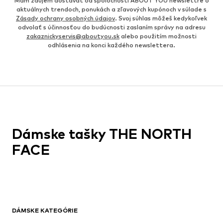
Mám záujem dostávať od spoločnosti ABOUT YOU newslettre o
aktuálnych trendoch, ponukách a zľavových kupónoch v súlade s
Zásady ochrany osobných údajov
. Svoj súhlas môžeš kedykoľvek
odvolať s účinnosťou do budúcnosti zaslaním správy na adresu
zakaznickyservis@aboutyou.sk
alebo použitím možnosti
odhlásenia na konci každého newslettera.
Dámske tašky THE NORTH
FACE
DÁMSKE KATEGÓRIE