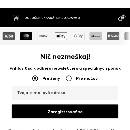
MOŽNOSŤ VR
DOBIERKA
DNÍ
Nič nezmeškaj!
Prihlásiť sa k odberu newslettera a špeciálnych ponúk
Pre ženy
Pre mužov
Tvoja e-mailová adresa
Zaregistrovať sa