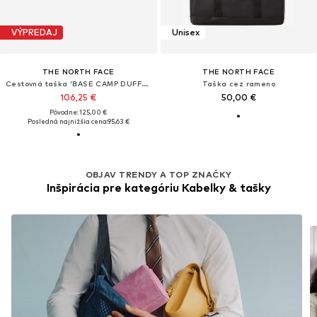
VÝPREDAJ
Unisex
THE NORTH FACE
THE NORTH FACE
Cestovná taška 'BASE CAMP DUFFEL - XS'
Taška cez rameno
106,25 €
50,00 €
Pôvodne: 125,00 €
Posledná najnižšia cena:
95,63 €
OBJAV TRENDY A TOP ZNAČKY
Inšpirácia pre kategóriu Kabelky & tašky