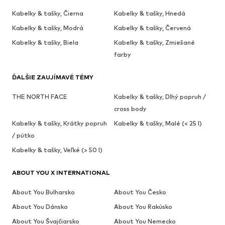
Kabelky & tašky, Čierna
Kabelky & tašky, Hnedá
Kabelky & tašky, Modrá
Kabelky & tašky, Červená
Kabelky & tašky, Biela
Kabelky & tašky, Zmiešané
farby
ĎALŠIE ZAUJÍMAVÉ TÉMY
THE NORTH FACE
Kabelky & tašky, Dlhý popruh /
cross body
Kabelky & tašky, Krátky popruh
Kabelky & tašky, Malé (< 25 l)
/ pútko
Kabelky & tašky, Veľké (> 50 l)
ABOUT YOU X INTERNATIONAL
About You Bulharsko
About You Česko
About You Dánsko
About You Rakúsko
About You Švajčiarsko
About You Nemecko