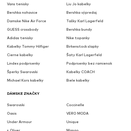
Vans tenisky
Liu Jo kabelky
Bershka nohavice
Bershka výpredaj
Damske Nike Air Force
Tašky Karl Lagerfeld
GUESS crossbody
Bershka bundy
Adidas tenisky
Nike topanky
Kabelky Tommy Hilfiger
Birkenstock slapky
Cierne kabelky
Šaty Karl Lagerfeld
Lindex podprsenky
Podprsenky bez ramienok
Šperky Swarovski
Kabelky COACH
Michael Kors kabelky
Biele kabelky
DÁMSKE ZNAČKY
Swarovski
Coccinelle
Oasis
VERO MODA
Under Armour
Unique
s.Oliver
Mango