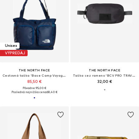
Unisex
VÝPREDAJ
THE NORTH FACE
THE NORTH FACE
Cestovná taška 'Base Camp Voyager'
Taška cez rameno 'BCV PRO TRAVEL POUCH'
85,50 €
32,00 €
Pôvodne: 95,00 €
Posledná najnižšia cena:
68,40 €