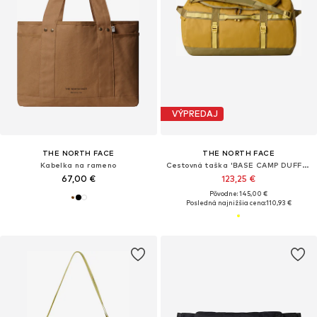
VÝPREDAJ
THE NORTH FACE
THE NORTH FACE
Kabelka na rameno
Cestovná taška 'BASE CAMP DUFFEL - S'
67,00 €
123,25 €
Pôvodne: 145,00 €
Posledná najnižšia cena:
110,93 €