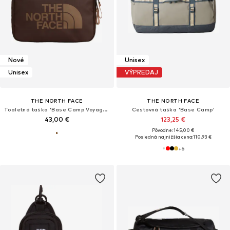
Nové
Unisex
Unisex
VÝPREDAJ
THE NORTH FACE
THE NORTH FACE
Toaletná taška 'Base Camp Voyager'
Cestovná taška 'Base Camp'
43,00 €
123,25 €
Pôvodne: 145,00 €
Posledná najnižšia cena:
110,93 €
+
6