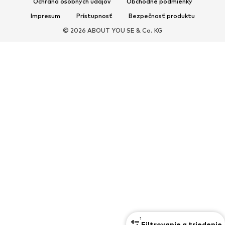
Ochrana osobných údajov
Obchodné podmienky
Impresum
Prístupnosť
Bezpečnosť produktu
ŠPORT
© 2026 ABOUT YOU SE & Co. KG
Športové oblečenie
Druhy športov
Športová obuv
Športové batohy a tašky
Športové doplnky
DOPLNKY
Nové
Tašky & batohy
Bižutéria
Šály & šatky
Klobúky & čiapky
Opasky
Peňaženky & púzdra
Slnečné okuliare
Hodinky
Bytové doplnky
Vlasové doplnky
Rukavice
Exkluzívne
Upcyklácia
1
PREMIUM
Filtrovanie a triedenie