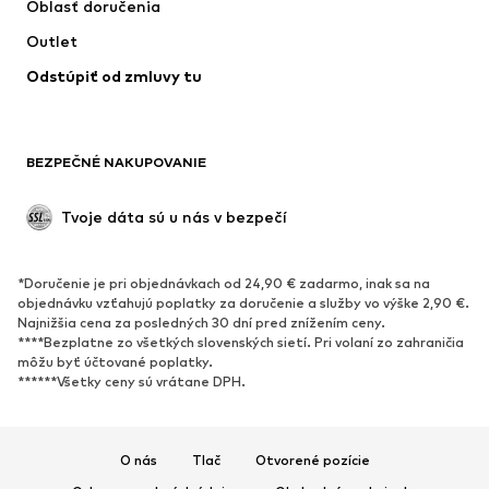
Oblasť doručenia
Bielizeň
Blúzky & tuniky
Outlet
Kabáty
Sukne
Odstúpiť od zmluvy tu
Plavky
Mikiny
Saká
Overaly
Móda pre plnoštíhle
Tehotenské oblečenie
BEZPEČNÉ NAKUPOVANIE
Príležitosti
Exkluzívne
Upcyklácia
Tvoje dáta sú u nás v bezpečí
OBUV
*Doručenie je pri objednávkach od 24,90 € zadarmo, inak sa na
Nové
Obľúbené
objednávku vzťahujú poplatky za doručenie a služby vo výške 2,90 €.
Najnižšia cena za posledných 30 dní pred znížením ceny.
Tenisky
Členkové čižmy
****Bezplatne zo všetkých slovenských sietí. Pri volaní zo zahraničia
Topánky na vysokom podpätku
Čižmy
môžu byť účtované poplatky.
******Všetky ceny sú vrátane DPH.
Sandále
Poltopánky
Športová obuv
Baleríny
Šľapky
Papuče
O nás
Tlač
Otvorené pozície
Exkluzívne