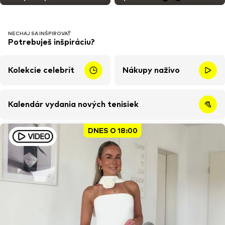
NECHAJ SA INŠPIROVAŤ
Potrebuješ inšpiráciu?
Kolekcie celebrít
Nákupy naživo
Kalendár vydania nových tenisiek
DNES O 18:00