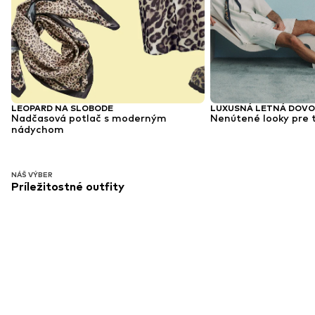
LEOPARD NA SLOBODE
LUXUSNÁ LETNÁ DOV
Nadčasová potlač s moderným
Nenútené looky pre t
nádychom
NÁŠ VÝBER
Príležitostné outfity