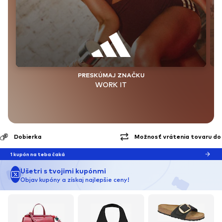
PRESKÚMAJ ZNAČKU
WORK IT
Možnosť vrátenia tovaru do 30 dní
Doručenie* a vrátenie zadarmo
1 kupón na teba čaká
Ušetri s tvojimi kupónmi
Objav kupóny a získaj najlepšie ceny!