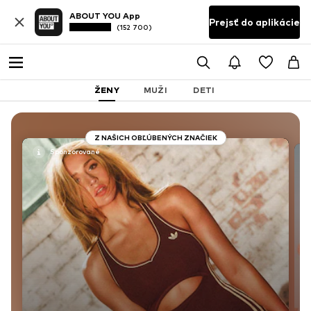
ABOUT YOU App
Prejsť do aplikácie
(152 700)
ŽENY
MUŽI
DETI
Z NAŠICH OBĽÚBENÝCH ZNAČIEK