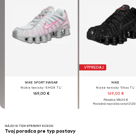
VÝPREDAJ
VÝPREDAJ
NIKE SPORTSWEAR
NIKE SPORTSWEAR
NIKE
NIKE
Nízke tenisky 'SHOX TL'
Nízke tenisky 'SHOX TL'
Nízke tenisky 'Shox TL'
Nízke tenisky 'Shox TL'
169,00 €
169,00 €
149,00 €
149,00 €
Pôvodne: 169,00 €
Pôvodne: 169,00 €
Posledná najnižšia cena:
Posledná najnižšia cena:
121,50
121,50
NÁJDI SI TEN SPRÁVNY KÚSOK
Tvoj poradca pre typ postavy