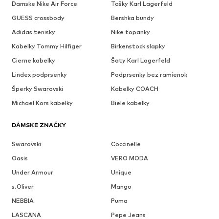
Damske Nike Air Force
Tašky Karl Lagerfeld
GUESS crossbody
Bershka bundy
Adidas tenisky
Nike topanky
Kabelky Tommy Hilfiger
Birkenstock slapky
Cierne kabelky
Šaty Karl Lagerfeld
Lindex podprsenky
Podprsenky bez ramienok
Šperky Swarovski
Kabelky COACH
Michael Kors kabelky
Biele kabelky
DÁMSKE ZNAČKY
Swarovski
Coccinelle
Oasis
VERO MODA
Under Armour
Unique
s.Oliver
Mango
NEBBIA
Puma
LASCANA
Pepe Jeans