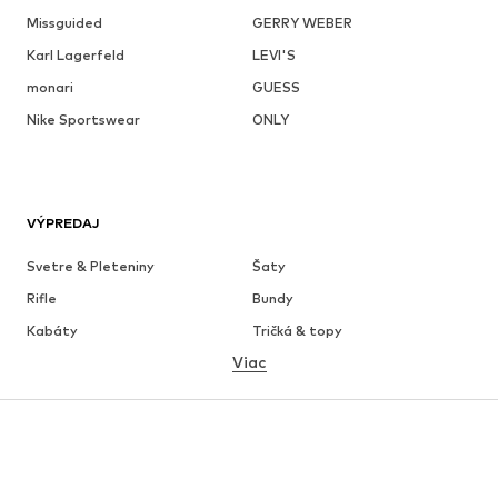
Missguided
GERRY WEBER
Karl Lagerfeld
LEVI'S
monari
GUESS
Nike Sportswear
ONLY
VÝPREDAJ
Svetre & Pleteniny
Šaty
Rifle
Bundy
Kabáty
Tričká & topy
Viac
Nohavice
Bielizeň
Sukne
Blúzky & tuniky
Mikiny
Saká
Plavky
Overaly
Móda pre plnoštíhle
Tehotenské oblečenie