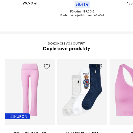
99,90 €
135
58,41 €
Pôvodne: 139,00 €
Posledná najnižšia cena:
43,60 €
DOKONČI SVOJ OUTFIT
Doplnkové produkty
KUPÓN
NIKE SPORTSWEAR
POLO RALPH LAUREN
N