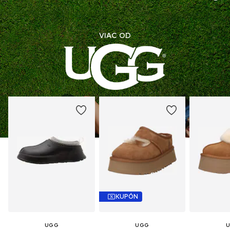
Číslo položky
UGG9dwd001000001
VIAC OD
KUPÓN
UGG
UGG