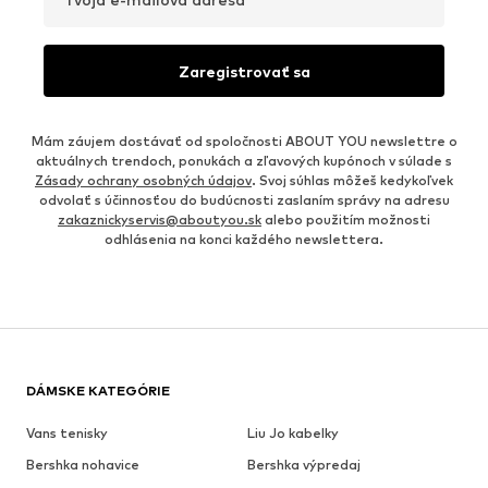
Zaregistrovať sa
Mám záujem dostávať od spoločnosti ABOUT YOU newslettre o
aktuálnych trendoch, ponukách a zľavových kupónoch v súlade s
Zásady ochrany osobných údajov
. Svoj súhlas môžeš kedykoľvek
odvolať s účinnosťou do budúcnosti zaslaním správy na adresu
zakaznickyservis@aboutyou.sk
alebo použitím možnosti
odhlásenia na konci každého newslettera.
DÁMSKE KATEGÓRIE
Vans tenisky
Liu Jo kabelky
Bershka nohavice
Bershka výpredaj