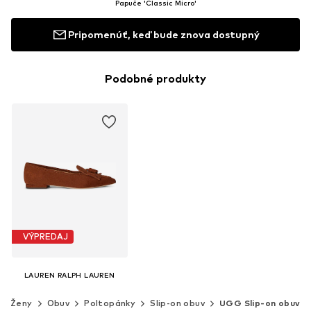
Papuče 'Classic Micro'
Pripomenúť, keď bude znova dostupný
Podobné produkty
VÝPREDAJ
LAUREN RALPH LAUREN
155,00 €
Ženy
Obuv
Poltopánky
Slip-on obuv
UGG Slip-on obuv
Pôvodne: 185,00 €