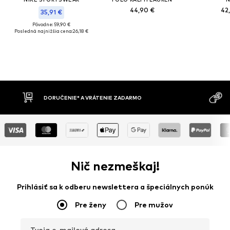
44,90 €
42
35,91 €
Pôvodne: 59,90 €
Posledná najnižšia cena:
26,18 €
DORUČENIE* A VRÁTENIE ZADARMO
Nič nezmeškaj!
Prihlásiť sa k odberu newslettera a špeciálnych ponúk
Pre ženy
Pre mužov
Tvoja e-mailová adresa