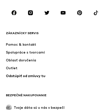
Obuv
Sport
Doplnky
Premium
OBLEČENIE
ZÁKAZNÍCKY SERVIS
Nové
Obľúbené
Šaty
Rifle
Pomoc & kontakt
Tričká & topy
Nohavice
Spolupráce s tvorcami
Bundy
Svetre & pleteniny
Oblasť doručenia
Bielizeň
Blúzky & tuniky
Outlet
Kabáty
Sukne
Odstúpiť od zmluvy tu
Plavky
Mikiny
Saká
Overaly
Móda pre plnoštíhle
Tehotenské oblečenie
BEZPEČNÉ NAKUPOVANIE
Príležitosti
Exkluzívne
Upcyklácia
Tvoje dáta sú u nás v bezpečí