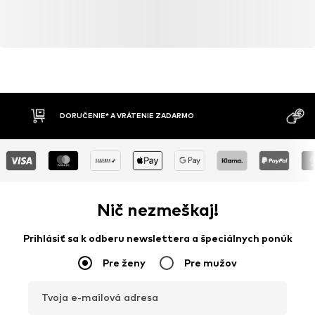
DORUČENIE* A VRÁTENIE ZADARMO
Nič nezmeškaj!
Prihlásiť sa k odberu newslettera a špeciálnych ponúk
Pre ženy
Pre mužov
Tvoja e-mailová adresa