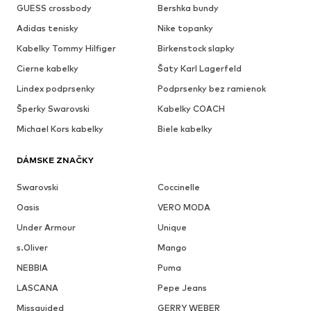
GUESS crossbody
Bershka bundy
Adidas tenisky
Nike topanky
Kabelky Tommy Hilfiger
Birkenstock slapky
Cierne kabelky
Šaty Karl Lagerfeld
Lindex podprsenky
Podprsenky bez ramienok
Šperky Swarovski
Kabelky COACH
Michael Kors kabelky
Biele kabelky
DÁMSKE ZNAČKY
Swarovski
Coccinelle
Oasis
VERO MODA
Under Armour
Unique
s.Oliver
Mango
NEBBIA
Puma
LASCANA
Pepe Jeans
Missguided
GERRY WEBER