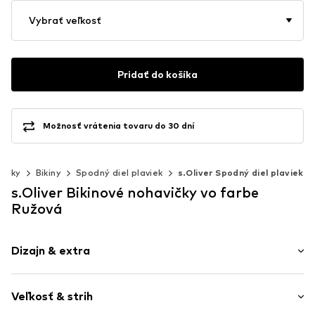
Vybrať veľkosť
Pridať do košíka
Možnosť vrátenia tovaru do 30 dní
lavky
Bikiny
Spodný diel plaviek
s.Oliver Spodný diel plaviek
s.Oliver Bikinové nohavičky vo farbe
Ružová
Dizajn & extra
Batikované
Veľkosť & strih
Riasenie