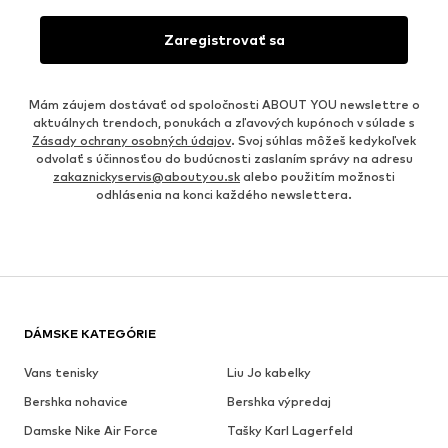
Zaregistrovať sa
Mám záujem dostávať od spoločnosti ABOUT YOU newslettre o
aktuálnych trendoch, ponukách a zľavových kupónoch v súlade s
Zásady ochrany osobných údajov
. Svoj súhlas môžeš kedykoľvek
odvolať s účinnosťou do budúcnosti zaslaním správy na adresu
zakaznickyservis@aboutyou.sk
alebo použitím možnosti
odhlásenia na konci každého newslettera.
DÁMSKE KATEGÓRIE
Vans tenisky
Liu Jo kabelky
Bershka nohavice
Bershka výpredaj
Damske Nike Air Force
Tašky Karl Lagerfeld