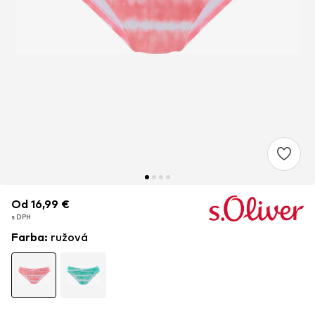
Od 16,99 €
Od 16,99 €
s DPH
s DPH
Farba
:
ružová