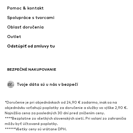
Šaty
Rifle
Pomoc & kontakt
Tričká & topy
Nohavice
Spolupráce s tvorcami
Bundy
Svetre & pleteniny
Oblasť doručenia
Bielizeň
Blúzky & tuniky
Outlet
Kabáty
Sukne
Odstúpiť od zmluvy tu
Plavky
Mikiny
Saká
Overaly
Móda pre plnoštíhle
Tehotenské oblečenie
BEZPEČNÉ NAKUPOVANIE
Príležitosti
Exkluzívne
Upcyklácia
Tvoje dáta sú u nás v bezpečí
OBUV
*Doručenie je pri objednávkach od 24,90 € zadarmo, inak sa na
Nové
Obľúbené
objednávku vzťahujú poplatky za doručenie a služby vo výške 2,90 €.
Najnižšia cena za posledných 30 dní pred znížením ceny.
Tenisky
Členkové čižmy
****Bezplatne zo všetkých slovenských sietí. Pri volaní zo zahraničia
Topánky na vysokom podpätku
Čižmy
môžu byť účtované poplatky.
******Všetky ceny sú vrátane DPH.
Sandále
Poltopánky