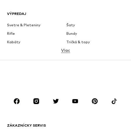
VÝPREDAJ
Svetre & Pleteniny
Šaty
Rifle
Bundy
Kabáty
Tričká & topy
Viac
Nohavice
Bielizeň
Sukne
Blúzky & tuniky
Mikiny
Saká
Plavky
Overaly
Móda pre plnoštíhle
Tehotenské oblečenie
Obuv
Sport
Doplnky
Premium
OBLEČENIE
ZÁKAZNÍCKY SERVIS
Nové
Obľúbené