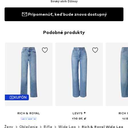
Široký strih Džínsy
Pripomenúť, keď bude znova dostupný
Podobné produkty
KUPÓN
RICH & ROYAL
LEVI'S ®
RICH 
129,95 €
149
134,95 €
Ženy
Oblečenie
Rifle
Wide Leg
Rich & Royal Wide Leg
+
3
Posledná najnižšia cena:
149,95 €