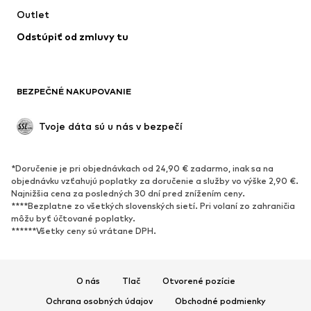
Outlet
Kabáty
Sukne
Odstúpiť od zmluvy tu
Plavky
Mikiny
Saká
Overaly
Móda pre plnoštíhle
Tehotenské oblečenie
BEZPEČNÉ NAKUPOVANIE
Príležitosti
Exkluzívne
Upcyklácia
Tvoje dáta sú u nás v bezpečí
OBUV
*Doručenie je pri objednávkach od 24,90 € zadarmo, inak sa na
Nové
Obľúbené
objednávku vzťahujú poplatky za doručenie a služby vo výške 2,90 €.
Najnižšia cena za posledných 30 dní pred znížením ceny.
Tenisky
Členkové čižmy
****Bezplatne zo všetkých slovenských sietí. Pri volaní zo zahraničia
Topánky na vysokom podpätku
Čižmy
môžu byť účtované poplatky.
******Všetky ceny sú vrátane DPH.
Sandále
Poltopánky
Športová obuv
Baleríny
Šľapky
Papuče
O nás
Tlač
Otvorené pozície
Exkluzívne
Ochrana osobných údajov
Obchodné podmienky