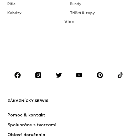
Rifle
Bundy
Kabáty
Tričká & topy
Viac
Nohavice
Bielizeň
Sukne
Blúzky & tuniky
Mikiny
Saká
Plavky
Overaly
Móda pre plnoštíhle
Tehotenské oblečenie
Obuv
Sport
Doplnky
Premium
OBLEČENIE
ZÁKAZNÍCKY SERVIS
Nové
Obľúbené
Šaty
Rifle
Pomoc & kontakt
Tričká & topy
Nohavice
Spolupráce s tvorcami
Bundy
Svetre & pleteniny
Oblasť doručenia
Bielizeň
Blúzky & tuniky