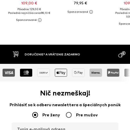
109,00 €
79,95 €
109
Pôvodne: 129,00 €
Pôvodne
Posledná najnižšia cena:
98,10 €
Posledná n
10
DORUČENIE* A VRÁTENIE ZADARMO
DOBIERK
Nič nezmeškaj!
Prihlásiť sa k odberu newslettera a špeciálnych ponúk
Pre ženy
Pre mužov
Tvoja e-mailová adresa