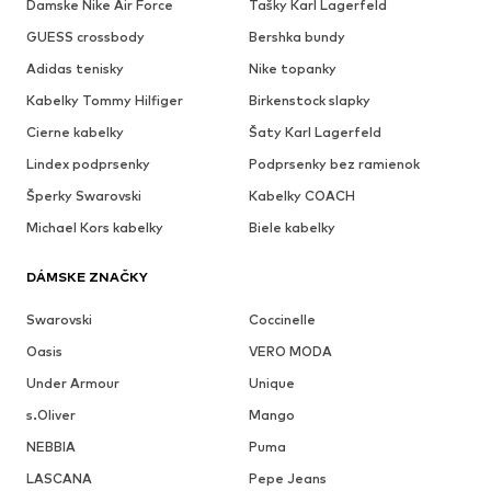
Damske Nike Air Force
Tašky Karl Lagerfeld
GUESS crossbody
Bershka bundy
Adidas tenisky
Nike topanky
Kabelky Tommy Hilfiger
Birkenstock slapky
Cierne kabelky
Šaty Karl Lagerfeld
Lindex podprsenky
Podprsenky bez ramienok
Šperky Swarovski
Kabelky COACH
Michael Kors kabelky
Biele kabelky
DÁMSKE ZNAČKY
Swarovski
Coccinelle
Oasis
VERO MODA
Under Armour
Unique
s.Oliver
Mango
NEBBIA
Puma
LASCANA
Pepe Jeans