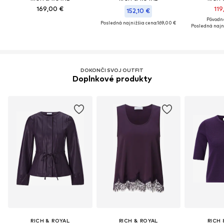
169,00 €
119
152,10 €
Pôvodne
Posledná najnižšia cena:
169,00 €
Posledná najn
DOKONČI SVOJ OUTFIT
Doplnkové produkty
RICH & ROYAL
RICH & ROYAL
RICH 