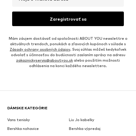
Zaregistrovať sa
Mám záujem dostávať od spoločnosti ABOUT YOU newslettre o
aktuálnych trendoch, ponukách a zľavových kupónoch v súlade s
Zásady ochrany osobných údajov
. Svoj súhlas môžeš kedykoľvek
odvolať s účinnosťou do budúcnosti zaslaním správy na adresu
zakaznickyservis@aboutyou.sk
alebo použitím možnosti
odhlásenia na konci každého newslettera.
DÁMSKE KATEGÓRIE
Vans tenisky
Liu Jo kabelky
Bershka nohavice
Bershka výpredaj