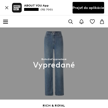
ABOUT YOU App
Prejsť do aplikácie
(152 700)
Bohužiaľ vypredané
Vypredané
RICH & ROYAL