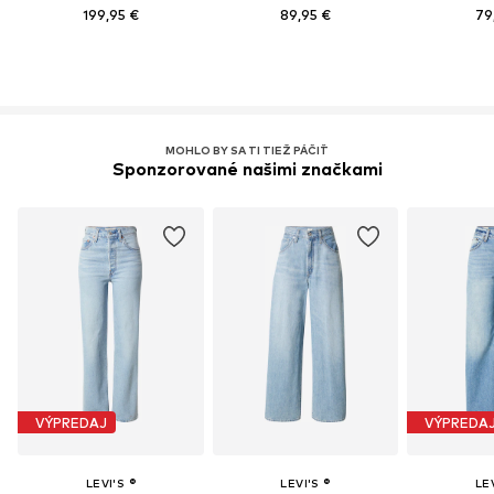
199,95 €
89,95 €
79
MOHLO BY SA TI TIEŽ PÁČIŤ
Sponzorované našimi značkami
VÝPREDAJ
VÝPREDA
LEVI'S ®
LEVI'S ®
LEV