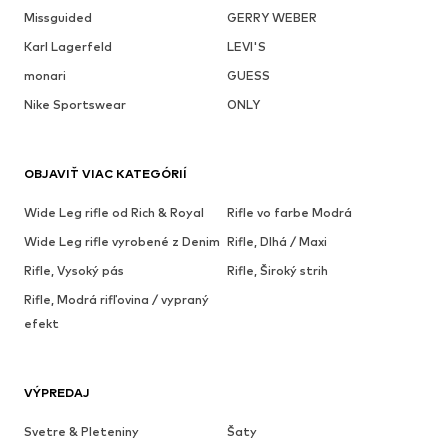
Missguided
GERRY WEBER
Karl Lagerfeld
LEVI'S
monari
GUESS
Nike Sportswear
ONLY
OBJAVIŤ VIAC KATEGÓRIÍ
Wide Leg rifle od Rich & Royal
Rifle vo farbe Modrá
Wide Leg rifle vyrobené z Denim
Rifle, Dlhá / Maxi
Rifle, Vysoký pás
Rifle, Široký strih
Rifle, Modrá rifľovina / vypraný
efekt
VÝPREDAJ
Svetre & Pleteniny
Šaty