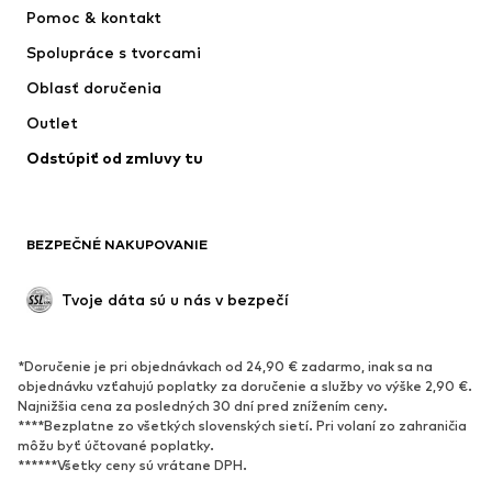
Šaty
Rifle
Pomoc & kontakt
Tričká & topy
Nohavice
Spolupráce s tvorcami
Bundy
Svetre & pleteniny
Oblasť doručenia
Bielizeň
Blúzky & tuniky
Outlet
Kabáty
Sukne
Odstúpiť od zmluvy tu
Plavky
Mikiny
Saká
Overaly
Móda pre plnoštíhle
Tehotenské oblečenie
BEZPEČNÉ NAKUPOVANIE
Príležitosti
Exkluzívne
Upcyklácia
Tvoje dáta sú u nás v bezpečí
OBUV
*Doručenie je pri objednávkach od 24,90 € zadarmo, inak sa na
Nové
Obľúbené
objednávku vzťahujú poplatky za doručenie a služby vo výške 2,90 €.
Najnižšia cena za posledných 30 dní pred znížením ceny.
Tenisky
Členkové čižmy
****Bezplatne zo všetkých slovenských sietí. Pri volaní zo zahraničia
Topánky na vysokom podpätku
Čižmy
môžu byť účtované poplatky.
******Všetky ceny sú vrátane DPH.
Sandále
Poltopánky