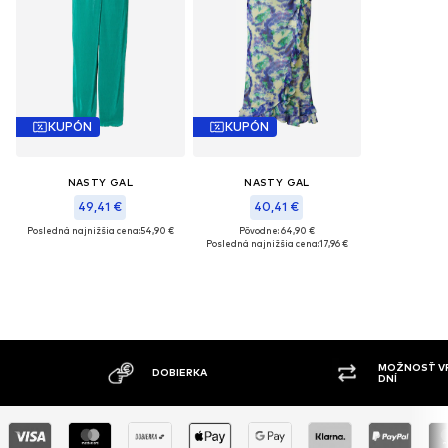
KUPÓN
KUPÓN
NASTY GAL
NASTY GAL
49,41 €
40,41 €
Posledná najnižšia cena:
54,90 €
Pôvodne: 64,90 €
Posledná najnižšia cena:
17,96 €
MOŽNOSŤ VRÁTE
DOBIERKA
DNÍ