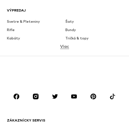
VÝPREDAJ
Svetre & Pleteniny
Šaty
Rifle
Bundy
Kabáty
Tričká & topy
Viac
Nohavice
Bielizeň
Sukne
Blúzky & tuniky
Mikiny
Saká
Plavky
Overaly
Móda pre plnoštíhle
Tehotenské oblečenie
Obuv
Sport
Doplnky
Premium
OBLEČENIE
ZÁKAZNÍCKY SERVIS
Nové
Obľúbené