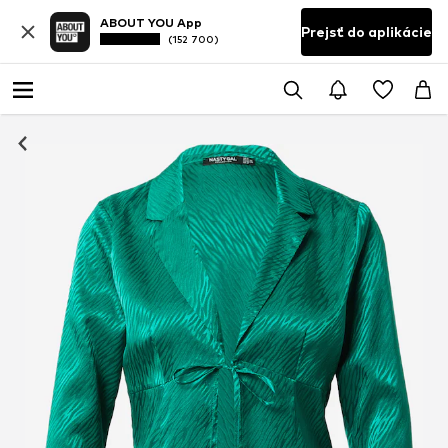
ABOUT YOU App
Prejsť do aplikácie
(152 700)