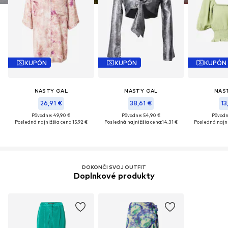
KUPÓN
KUPÓN
KUPÓN
NASTY GAL
NASTY GAL
NAS
26,91 €
38,61 €
13
Pôvodne: 49,90 €
Pôvodne: 54,90 €
Pôvodn
Posledná najnižšia cena:
15,92 €
Posledná najnižšia cena:
14,31 €
Posledná najni
DOKONČI SVOJ OUTFIT
Doplnkové produkty