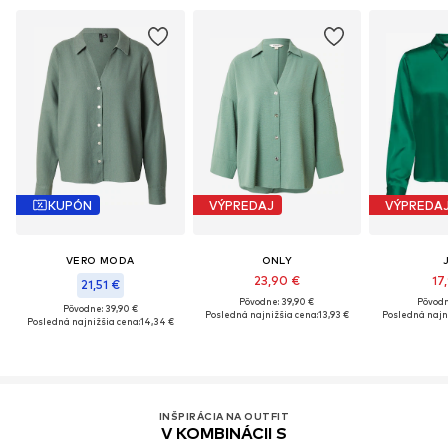
KUPÓN
VÝPREDAJ
VÝPREDA
VERO MODA
ONLY
23,90 €
17
21,51 €
Pôvodne: 39,90 €
Pôvodn
Pôvodne: 39,90 €
Posledná najnižšia cena:
13,93 €
Posledná najni
Posledná najnižšia cena:
14,34 €
INŠPIRÁCIA NA OUTFIT
V KOMBINÁCII S