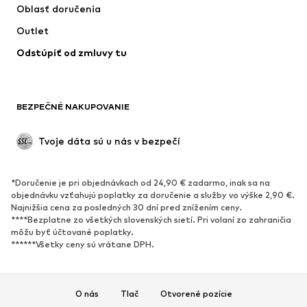
Oblasť doručenia
Bielizeň
Blúzky & tuniky
Outlet
Kabáty
Sukne
Odstúpiť od zmluvy tu
Plavky
Mikiny
Saká
Overaly
Móda pre plnoštíhle
Tehotenské oblečenie
BEZPEČNÉ NAKUPOVANIE
Príležitosti
Exkluzívne
Upcyklácia
Tvoje dáta sú u nás v bezpečí
OBUV
*Doručenie je pri objednávkach od 24,90 € zadarmo, inak sa na
Nové
Obľúbené
objednávku vzťahujú poplatky za doručenie a služby vo výške 2,90 €.
Najnižšia cena za posledných 30 dní pred znížením ceny.
Tenisky
Členkové čižmy
****Bezplatne zo všetkých slovenských sietí. Pri volaní zo zahraničia
Topánky na vysokom podpätku
Čižmy
môžu byť účtované poplatky.
******Všetky ceny sú vrátane DPH.
Sandále
Poltopánky
Športová obuv
Baleríny
Šľapky
Papuče
O nás
Tlač
Otvorené pozície