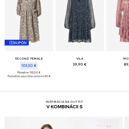
KUPÓN
SECOND FEMALE
VILA
MO
39,90 €
89
103,50 €
Pôvodne: 155,00 €
Posledná najnižšia cena:
44,90 €
INŠPIRÁCIA NA OUTFIT
V KOMBINÁCII S