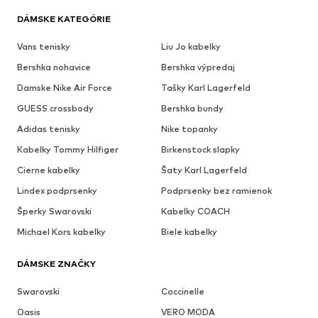
DÁMSKE KATEGÓRIE
Vans tenisky
Liu Jo kabelky
Bershka nohavice
Bershka výpredaj
Damske Nike Air Force
Tašky Karl Lagerfeld
GUESS crossbody
Bershka bundy
Adidas tenisky
Nike topanky
Kabelky Tommy Hilfiger
Birkenstock slapky
Cierne kabelky
Šaty Karl Lagerfeld
Lindex podprsenky
Podprsenky bez ramienok
Šperky Swarovski
Kabelky COACH
Michael Kors kabelky
Biele kabelky
DÁMSKE ZNAČKY
Swarovski
Coccinelle
Oasis
VERO MODA