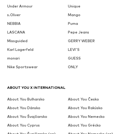
Under Armour
Unique
s.Oliver
Mango
NEBBIA
Puma
LASCANA
Pepe Jeans
Missguided
GERRY WEBER
Karl Lagerfeld
LEVI'S
monari
GUESS
Nike Sportswear
ONLY
ABOUT YOU X INTERNATIONAL
About You Bulharsko
About You Česko
About You Dánsko
About You Rakúsko
About You Švajčiarsko
About You Nemecko
About You Cyprus
About You Grécko
About You Švajčiarsko (en)
About You Nemecko (en)