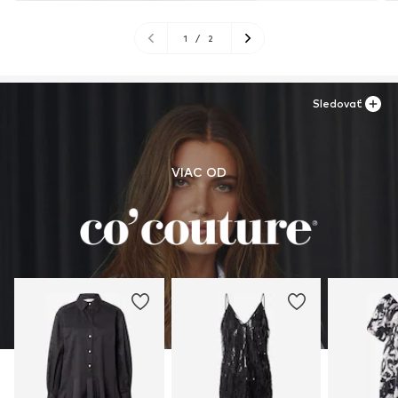
1
/
2
Sledovať
VIAC OD