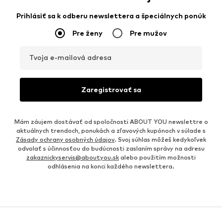
Prihlásiť sa k odberu newslettera a špeciálnych ponúk
Pre ženy
Pre mužov
Tvoja e-mailová adresa
Zaregistrovať sa
Mám záujem dostávať od spoločnosti ABOUT YOU newslettre o
aktuálnych trendoch, ponukách a zľavových kupónoch v súlade s
Zásady ochrany osobných údajov
. Svoj súhlas môžeš kedykoľvek
odvolať s účinnosťou do budúcnosti zaslaním správy na adresu
zakaznickyservis@aboutyou.sk
alebo použitím možnosti
odhlásenia na konci každého newslettera.