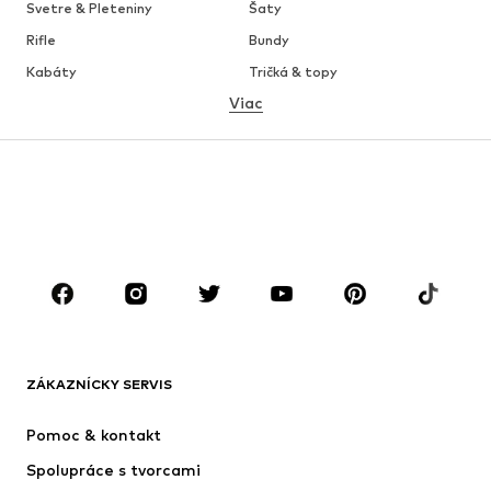
Svetre & Pleteniny
Šaty
Rifle
Bundy
Kabáty
Tričká & topy
Viac
Nohavice
Bielizeň
Sukne
Blúzky & tuniky
Mikiny
Saká
Plavky
Overaly
Móda pre plnoštíhle
Tehotenské oblečenie
Obuv
Sport
Doplnky
Premium
OBLEČENIE
ZÁKAZNÍCKY SERVIS
Nové
Obľúbené
Šaty
Rifle
Pomoc & kontakt
Tričká & topy
Nohavice
Spolupráce s tvorcami
Bundy
Svetre & pleteniny