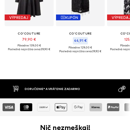
VÝPREDAJ
KUPÓN
VÝPREDA
CO'COUTURE
CO'COUTURE
CO'C
79,90 €
125
44,91 €
Pôvodne: 139,00 €
Pôvodne
Pôvodne: 129,00 €
Posledná najnižšia cena:
39,90 €
Posledná najni
Posledná najnižšia cena:
39,92 €
RUČENIE* A VRÁTENIE ZADARMO
DOBIERKA
Nič nezmeškaj!