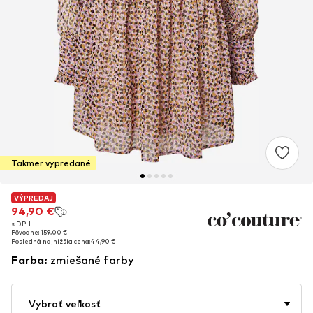
Takmer vypredané
VÝPREDAJ
VÝPREDAJ
94,90 €
94,90 €
s DPH
s DPH
Pôvodne: 159,00 €
Pôvodne: 159,00 €
Posledná najnižšia cena:
Posledná najnižšia cena:
44,90 €
44,90 €
Farba
:
zmiešané farby
Vybrať veľkosť