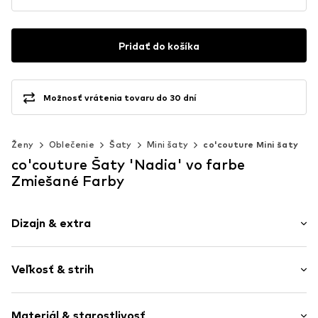
Pridať do košíka
Možnosť vrátenia tovaru do 30 dní
Ženy
Oblečenie
Šaty
Mini šaty
co'couture Mini šaty
co'couture Šaty 'Nadia' vo farbe
Zmiešané Farby
Dizajn & extra
Stojatý golier
Veľkosť & strih
Volániky
Riasenie
Dĺžka rukávu: Dlhý rukáv
Zošívaný lem
Materiál & starostlivosť