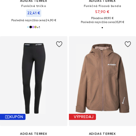
ADIDAS TERREX
ADIDAS TERREX
Funkčné tričko
Funkčná flisová bunda
57,90 €
22,41 €
Pôvodne: 69,90 €
Posledná najnižšia cena:
24,90 €
Posledná najnižšia cena:
35,91 €
+
1
KUPÓN
VÝPREDAJ
ADIDAS TERREX
ADIDAS TERREX