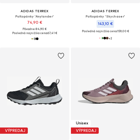
ADIDAS TERREX
ADIDAS TERREX
Poltopánky 'Anylander'
Poltopánky 'Skychaser'
74,90 €
143,10 €
Pôvodne: 84,90 €
Posledná najnižšia cena:
159,00 €
Posledná najnižšia cena:
67,41 €
+
2
Unisex
VÝPREDAJ
VÝPREDAJ