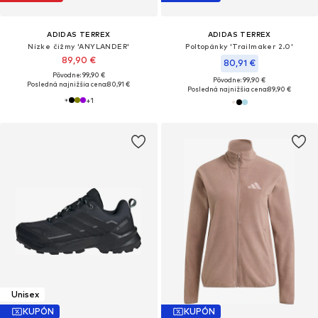
ADIDAS TERREX
ADIDAS TERREX
Nízke čižmy 'ANYLANDER'
Poltopánky 'Trailmaker 2.0'
89,90 €
80,91 €
Pôvodne: 99,90 €
Pôvodne: 99,90 €
Posledná najnižšia cena:
80,91 €
Posledná najnižšia cena:
89,90 €
+
1
Unisex
KUPÓN
KUPÓN