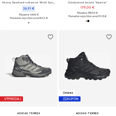
Skinny Športové nohavice 'Multi Synthetic Base Layer'
Outdoorová bunda 'Xperior'
179,00 €
26,91 €
Pôvodne: 199,00 €
Pôvodne: 49,90 €
Posledná najnižšia cena:
101,15 €
Posledná najnižšia cena:
19,44 €
Unisex
VÝPREDAJ
KUPÓN
ADIDAS TERREX
ADIDAS TERREX