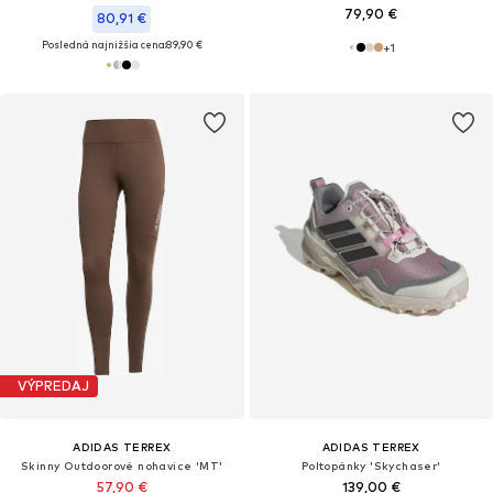
79,90 €
80,91 €
Posledná najnižšia cena:
89,90 €
+
1
VÝPREDAJ
ADIDAS TERREX
ADIDAS TERREX
Skinny Outdoorové nohavice 'MT'
Poltopánky 'Skychaser'
57,90 €
139,00 €