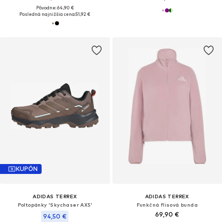
Pôvodne: 64,90 €
Posledná najnižšia cena:
51,92 €
KUPÓN
ADIDAS TERREX
ADIDAS TERREX
Poltopánky 'Skychaser AX5'
Funkčná flisová bunda
69,90 €
94,50 €