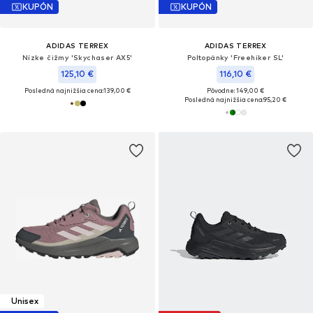
KUPÓN
KUPÓN
ADIDAS TERREX
ADIDAS TERREX
Nízke čižmy 'Skychaser AX5'
Poltopánky 'Freehiker SL'
125,10 €
116,10 €
Posledná najnižšia cena:
139,00 €
Pôvodne: 149,00 €
Posledná najnižšia cena:
95,20 €
Unisex