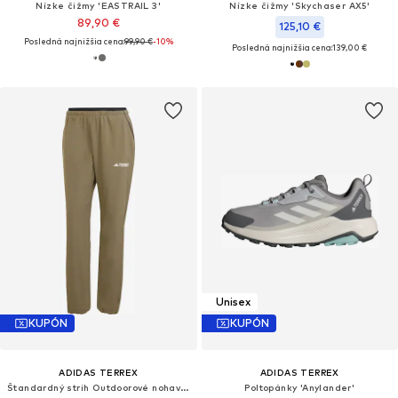
Nízke čižmy 'EASTRAIL 3'
Nízke čižmy 'Skychaser AX5'
89,90 €
125,10 €
Posledná najnižšia cena:
99,90 €
-10%
Posledná najnižšia cena:
139,00 €
Unisex
KUPÓN
KUPÓN
ADIDAS TERREX
ADIDAS TERREX
Štandardný strih Outdoorové nohavice 'Lifeflex'
Poltopánky 'Anylander'