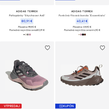
ADIDAS TERREX
ADIDAS TERREX
Poltopánky 'Skychaser Ax5'
Funkčná flisová bunda 'Essentials'
80,91 €
40,41 €
Pôvodne: 99,90 €
Pôvodne: 49,90 €
Posledná najnižšia cena:
80,91 €
Posledná najnižšia cena:
44,90 €
VÝPREDAJ
KUPÓN