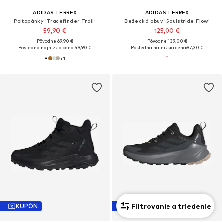
ADIDAS TERREX
ADIDAS TERREX
Poltopánky 'Tracefinder Trail'
Bežecká obuv 'Soulstride Flow'
59,90 €
125,00 €
Pôvodne: 69,90 €
Pôvodne: 139,00 €
Posledná najnižšia cena:
49,90 €
Posledná najnižšia cena:
97,30 €
+
1
Filtrovanie a triedenie
KUPÓN
KUPÓN