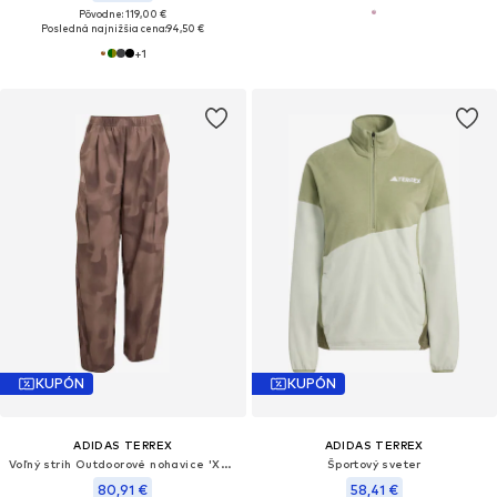
Pôvodne: 119,00 €
Posledná najnižšia cena:
94,50 €
+
1
KUPÓN
KUPÓN
ADIDAS TERREX
ADIDAS TERREX
Voľný strih Outdoorové nohavice 'Xploric CLIMA365'
Športový sveter
80,91 €
58,41 €