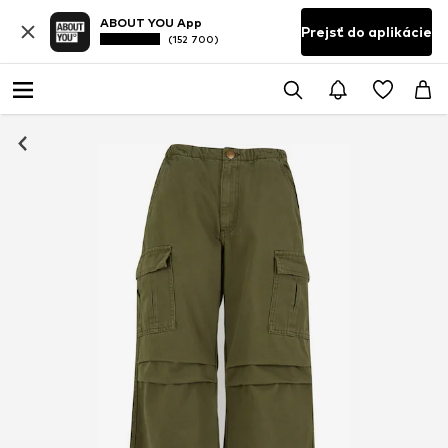
ABOUT YOU App
Prejsť do aplikácie
(152 700)