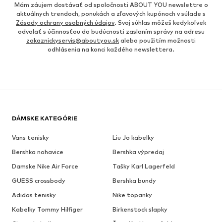
Mám záujem dostávať od spoločnosti ABOUT YOU newslettre o
aktuálnych trendoch, ponukách a zľavových kupónoch v súlade s
Zásady ochrany osobných údajov
. Svoj súhlas môžeš kedykoľvek
odvolať s účinnosťou do budúcnosti zaslaním správy na adresu
zakaznickyservis@aboutyou.sk
alebo použitím možnosti
odhlásenia na konci každého newslettera.
DÁMSKE KATEGÓRIE
Vans tenisky
Liu Jo kabelky
Bershka nohavice
Bershka výpredaj
Damske Nike Air Force
Tašky Karl Lagerfeld
GUESS crossbody
Bershka bundy
Adidas tenisky
Nike topanky
Kabelky Tommy Hilfiger
Birkenstock slapky