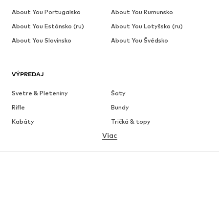
About You Portugalsko
About You Rumunsko
About You Estónsko (ru)
About You Lotyšsko (ru)
About You Slovinsko
About You Švédsko
VÝPREDAJ
Svetre & Pleteniny
Šaty
Rifle
Bundy
Kabáty
Tričká & topy
Viac
Nohavice
Bielizeň
Sukne
Blúzky & tuniky
Mikiny
Saká
Plavky
Overaly
Móda pre plnoštíhle
Tehotenské oblečenie
Obuv
Sport