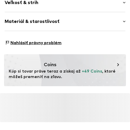
Veľkosť & strih
Bavlna
Kapsy
Dĺžka: Dlhá / Maxi
Pútka na opasok
Materiál & starostlivosť
Strih: Široký strih
Zips
Výška pásu: Stredne vysoký pás
Číslo položky
2YS2112002000001
Materiál: 100% Bavlna
Nahlásiť právny problém
Krajina pôvodu: Turecko
Coins
Kúp si tovar práve teraz a získaj až 
+49 Coins
, ktoré 
môžeš premeniť na zľavu.