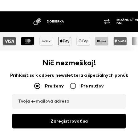
MOŽNOSŤ VR
DOBIERKA
DNÍ
Nič nezmeškaj!
Prihlásiť sa k odberu newslettera a špeciálnych ponúk
Pre ženy
Pre mužov
Tvoja e-mailová adresa
Zaregistrovať sa