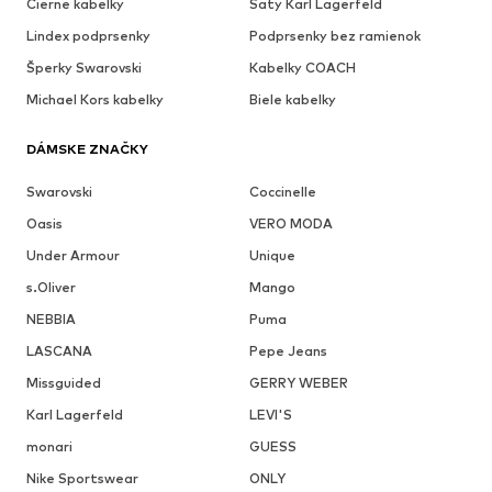
Cierne kabelky
Šaty Karl Lagerfeld
Lindex podprsenky
Podprsenky bez ramienok
Šperky Swarovski
Kabelky COACH
Michael Kors kabelky
Biele kabelky
DÁMSKE ZNAČKY
Swarovski
Coccinelle
Oasis
VERO MODA
Under Armour
Unique
s.Oliver
Mango
NEBBIA
Puma
LASCANA
Pepe Jeans
Missguided
GERRY WEBER
Karl Lagerfeld
LEVI'S
monari
GUESS
Nike Sportswear
ONLY