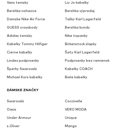
Vans tenisky
Liu Jo kabelky
Bershka nohavice
Bershka výpredaj
Damske Nike Air Force
Tašky Karl Lagerfeld
GUESS crossbody
Bershka bundy
Adidas tenisky
Nike topanky
Kabelky Tommy Hilfiger
Birkenstock slapky
Cierne kabelky
Šaty Karl Lagerfeld
Lindex podprsenky
Podprsenky bez ramienok
Šperky Swarovski
Kabelky COACH
Michael Kors kabelky
Biele kabelky
DÁMSKE ZNAČKY
Swarovski
Coccinelle
Oasis
VERO MODA
Under Armour
Unique
s.Oliver
Mango