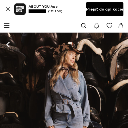
ABOUT YOU App
Prejsť do aplikácie
(152 700)