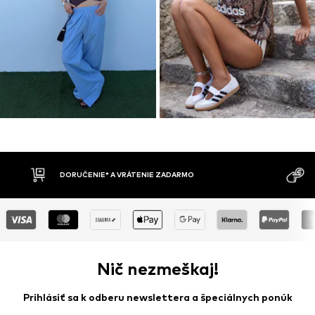
MOŽNOSŤ VR
DOBIERKA
DNÍ
Nič nezmeškaj!
Prihlásiť sa k odberu newslettera a špeciálnych ponúk