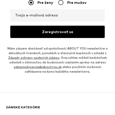
Pre ženy
Pre mužov
Tvoja e-mailová adresa
Zaregistrovať sa
Mám záujem dostávať od spoločnosti ABOUT YOU newslettre o
aktuálnych trendoch, ponukách a zľavových kupónoch v súlade s
Zásady ochrany osobných údajov
. Svoj súhlas môžeš kedykoľvek
odvolať s účinnosťou do budúcnosti zaslaním správy na adresu
zakaznickyservis@aboutyou.sk
alebo použitím možnosti
odhlásenia na konci každého newslettera.
DÁMSKE KATEGÓRIE