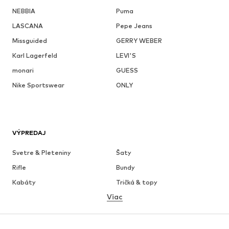
NEBBIA
Puma
LASCANA
Pepe Jeans
Missguided
GERRY WEBER
Karl Lagerfeld
LEVI'S
monari
GUESS
Nike Sportswear
ONLY
VÝPREDAJ
Svetre & Pleteniny
Šaty
Rifle
Bundy
Kabáty
Tričká & topy
Viac
Nohavice
Bielizeň
Sukne
Blúzky & tuniky
Mikiny
Saká