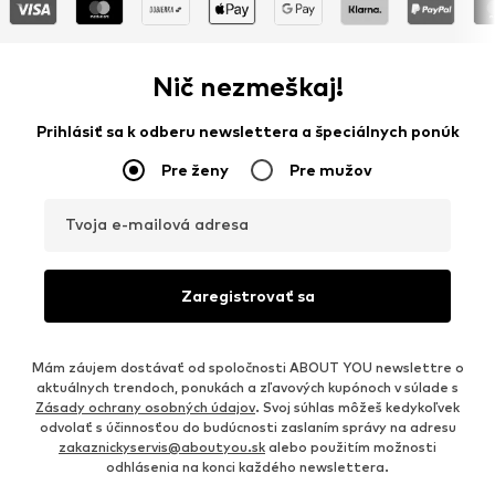
Nič nezmeškaj!
Prihlásiť sa k odberu newslettera a špeciálnych ponúk
Pre ženy
Pre mužov
Tvoja e-mailová adresa
Zaregistrovať sa
Mám záujem dostávať od spoločnosti ABOUT YOU newslettre o
aktuálnych trendoch, ponukách a zľavových kupónoch v súlade s
Zásady ochrany osobných údajov
. Svoj súhlas môžeš kedykoľvek
odvolať s účinnosťou do budúcnosti zaslaním správy na adresu
zakaznickyservis@aboutyou.sk
alebo použitím možnosti
odhlásenia na konci každého newslettera.