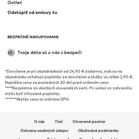
Outlet
Kabáty
Sukne
Odstúpiť od zmluvy tu
Plavky
Mikiny
Saká
Overaly
Móda pre plnoštíhle
Tehotenské oblečenie
BEZPEČNÉ NAKUPOVANIE
Príležitosti
Exkluzívne
Upcyklácia
Tvoje dáta sú u nás v bezpečí
OBUV
*Doručenie je pri objednávkach od 24,90 € zadarmo, inak sa na
Nové
Obľúbené
objednávku vzťahujú poplatky za doručenie a služby vo výške 2,90 €.
Najnižšia cena za posledných 30 dní pred znížením ceny.
Tenisky
Členkové čižmy
****Bezplatne zo všetkých slovenských sietí. Pri volaní zo zahraničia
Topánky na vysokom podpätku
Čižmy
môžu byť účtované poplatky.
******Všetky ceny sú vrátane DPH.
Sandále
Poltopánky
Športová obuv
Baleríny
Šľapky
Papuče
O nás
Tlač
Otvorené pozície
Exkluzívne
Ochrana osobných údajov
Obchodné podmienky