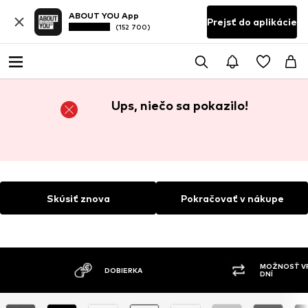
ABOUT YOU App
Prejsť do aplikácie
(152 700)
Ups, niečo sa pokazilo!
Skúsiť znova
Pokračovať v nákupe
MOŽNOSŤ VR
DOBIERKA
DNÍ