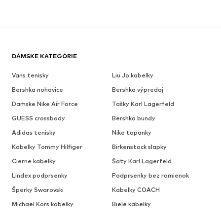
DÁMSKE KATEGÓRIE
Vans tenisky
Liu Jo kabelky
Bershka nohavice
Bershka výpredaj
Damske Nike Air Force
Tašky Karl Lagerfeld
GUESS crossbody
Bershka bundy
Adidas tenisky
Nike topanky
Kabelky Tommy Hilfiger
Birkenstock slapky
Cierne kabelky
Šaty Karl Lagerfeld
Lindex podprsenky
Podprsenky bez ramienok
Šperky Swarovski
Kabelky COACH
Michael Kors kabelky
Biele kabelky