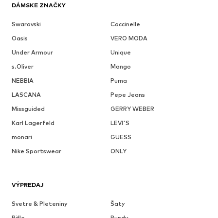
DÁMSKE ZNAČKY
Swarovski
Coccinelle
Oasis
VERO MODA
Under Armour
Unique
s.Oliver
Mango
NEBBIA
Puma
LASCANA
Pepe Jeans
Missguided
GERRY WEBER
Karl Lagerfeld
LEVI'S
monari
GUESS
Nike Sportswear
ONLY
VÝPREDAJ
Svetre & Pleteniny
Šaty
Rifle
Bundy