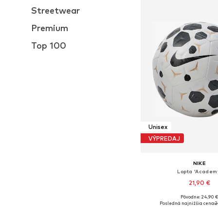
Streetwear
Premium
Top 100
Unisex
VÝPREDAJ
NIKE
Lopta 'Academ
21,90 €
Pôvodne: 24,90 
Dostupné veľkosti: 3
Posledná najnižšia cena:
2
Pridať do koš