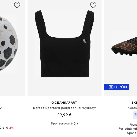
KUPÓN
OCEANSAPART
SK
y'
Korzet Športová podprsenka 'Sydney'
Kopa
39,99 €
3
€
Pôvod
, 4, 5
Dostupné veľkosti: XS, S, M, L, XL, XXL
Dostupné veľkost
2,41 €
-2%
Posledná naj
íka
Pridať do košíka
Pridať