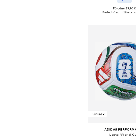
+
1
Pôvodne: 39,90 €
Dostupné veľkosti: XS, S
Posledná najnižšia cena
Pridať do koš
Unisex
ADIDAS PERFORM
Lopta 'World Cu