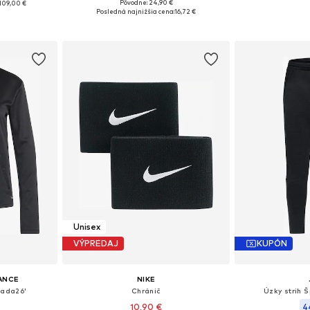
Pôvodne: 24,90 €
109,00 €
Dostupné veľkosti: S, M, L, XL
Dostupné ve
, M, L, XL
Posledná najnižšia cena:
16,72 €
Pridať do košíka
Pridať
íka
Unisex
VÝPREDAJ
KUPÓN
ANCE
NIKE
rada26'
Chránič
Úzky strih 
10,90 €
4