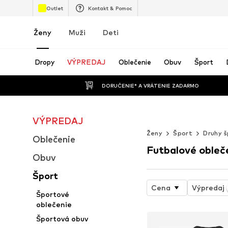
Outlet
Kontakt & Pomoc
Ženy
Muži
Deti
Dropy
VÝPREDAJ
Oblečenie
Obuv
Šport
 DORUČENIE* A VRÁTENIE ZADARMO
VÝPREDAJ
WORK IT
Ženy
Šport
Druhy 
Oblečenie
Futbalové obleč
Obuv
Šport
Cena
Výpredaj
Športové
oblečenie
Športová obuv