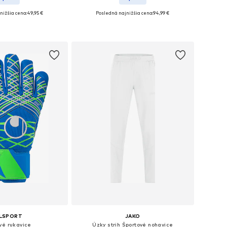
nižšia cena:
49,95 €
Posledná najnižšia cena:
94,99 €
ti: S, M, L, XL, XXL
Dostupné veľkosti: 5
 do košíka
Pridať do košíka
LSPORT
JAKO
vé rukavice
Úzky strih Športové nohavice