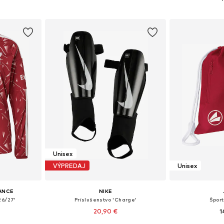
íka
Pridať do košíka
Pridať
Unisex
VÝPREDAJ
Unisex
ANCE
NIKE
26/27'
Príslušenstvo 'Charge'
Špor
20,90 €
1