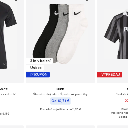
3 ks v balení
Unisex
KUPÓN
VÝPREDAJ
ANCE
NIKE
Essentials'
Štandardný strih Športové ponožky
Funkčné
Od 10,71 €
2
Pôvod
Posledná najnižšia cena:
11,90 €
Dostupné veľko
Dostupné veľkosti: XS Normálne veľkosti, S Normálne veľkosti, M Normálne veľkosti, L Normálne veľkosti, XL Normálne veľkosti
Dostupné veľkosti: 34-38, 38-42, 42-46, 46-50
Posledná naj
a:
16,11 €
Pridať
íka
Pridať do košíka