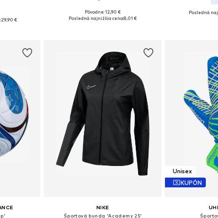
+
1
Pôvodne: 12,90 €
Posledná naj
Dostupné veľkosti: One Size
, M, L, XL
Dostupné veľkos
Posledná najnižšia cena:
8,01 €
:
29,90 €
Pridať do košíka
íka
Pridať
Unisex
KUPÓN
ANCE
NIKE
UH
p'
Športová bunda 'Academy 25'
Športo