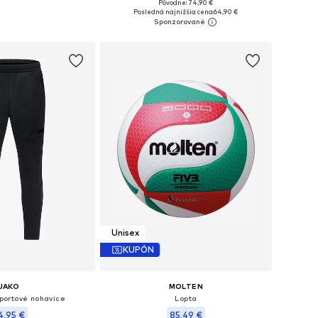
Pôvodne: 74,90 €
ľkosti: One Size
Dostupné veľkosti: XS, S, M, L, XL
Posledná najnižšia cena:
64,90 €
 do košíka
Pridať do košíka
Unisex
KUPÓN
JAKO
MOLTEN
Športové nohavice
Lopta
4,95 €
85,49 €