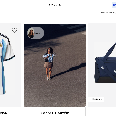
69,95 €
8
Posledná naj
: 5
Dostupné veľkosti: XS, S, M, L, XL
Dostupné veľkosti
íka
Pridať do košíka
Pridať
Lois
Unisex
Zobraziť outfit
ANCE