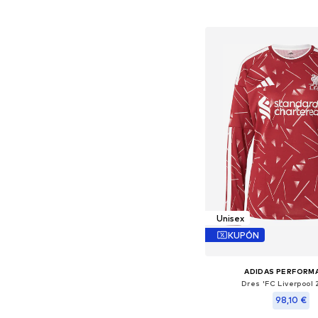
Pridať do koš
Unisex
KUPÓN
ADIDAS PERFORM
Dres 'FC Liverpool 
98,10 €