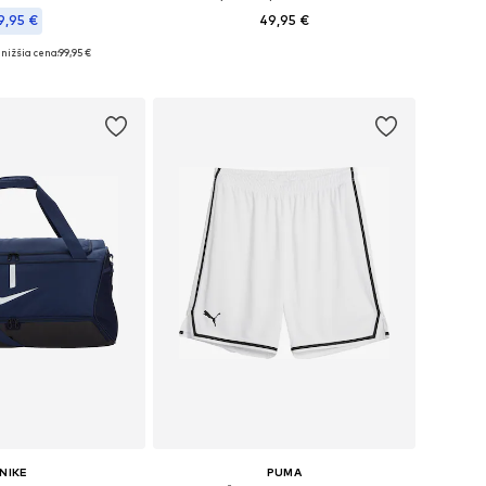
9,95 €
49,95 €
+
1
nižšia cena:
99,95 €
Dostupné veľkosti: XS, S, M, L, XL
: S, S-M, L-XL, XL-XXL
Pridať do košíka
 do košíka
NIKE
PUMA