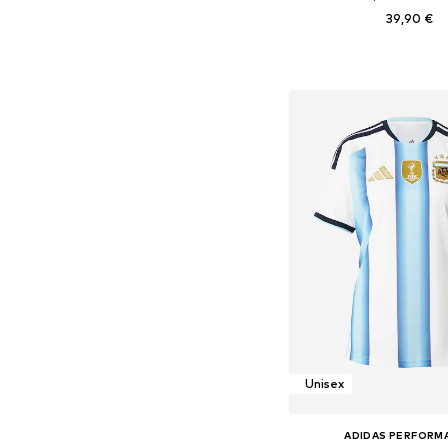
39,90 €
Dostupné veľkosti
Pridať do koš
Unisex
ADIDAS PERFORM