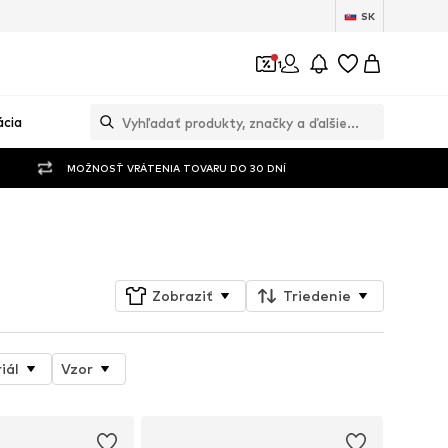
SK
1
ácia
MOŽNOSŤ VRÁTENIA TOVARU DO 30 DNÍ
Sledovať
Zobraziť
Triedenie
iál
Vzor