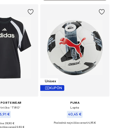
Unisex
KUPÓN
 SPORTSWEAR
PUMA
tričko 'TIRO'
Lopta
6,91 €
40,45 €
Posledná najnižšia cena:
44,95 €
ne: 39,90 €
sti: XS, S, M, L, XL
Dostupné veľkosti: 5
nižšia cena:
23,92 €