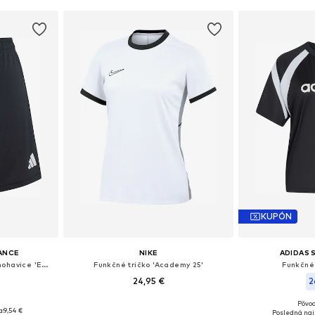
KUPÓN
ANCE
NIKE
ADIDAS
Štandardný strih Športové nohavice 'ENT26'
Funkčné tričko 'Academy 25'
Funkčné 
24,95 €
2
+
4
Pôvod
, M, L, XL
Dostupné veľkosti: XS, S, M, L, XL, XXL
Dostupné veľko
a:
9,54 €
Posledná naj