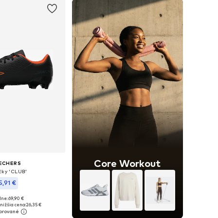
Core Workout
ECHERS
čky 'CLUB'
5,91 €
ne: 69,90 €
i: 42, 43, 44, 45, 46
nižšia cena:
26,35 €
 do košíka