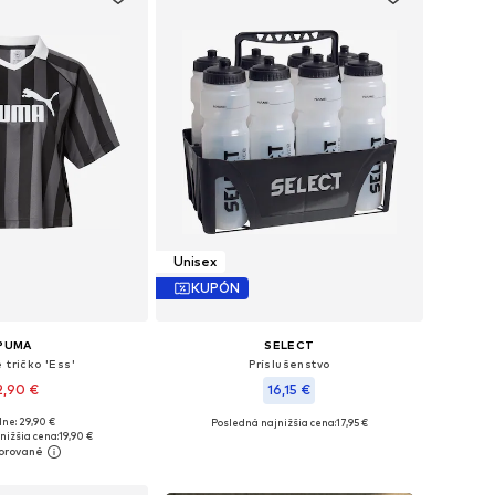
Unisex
KUPÓN
PUMA
SELECT
 tričko 'Ess'
Príslušenstvo
2,90 €
16,15 €
ne: 29,90 €
Posledná najnižšia cena:
17,95 €
sti: XS, S, M, L, XL
Dostupné veľkosti: One Size
nižšia cena:
19,90 €
 do košíka
Pridať do košíka