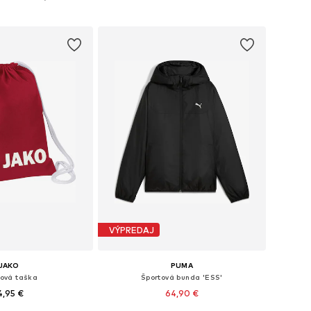
 do košíka
Pridať do košíka
VÝPREDAJ
JAKO
PUMA
tová taška
Športová bunda 'ESS'
4,95 €
64,90 €