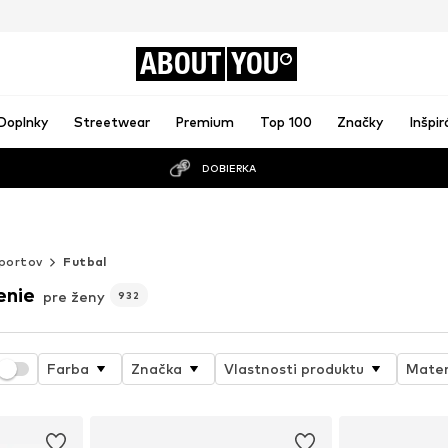
ABOUT
YOU
Doplnky
Streetwear
Premium
Top 100
Značky
Inšpir
DOBIERKA
športov
Futbal
enie
pre ženy
932
Farba
Značka
Vlastnosti produktu
Mater