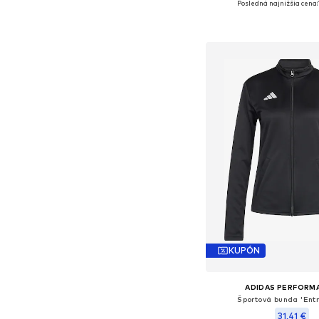
Posledná najnižšia cena:
Dostupné veľkosti: XS, S
Pridať do koš
KUPÓN
ADIDAS PERFORM
Športová bunda 'Ent
31,41 €