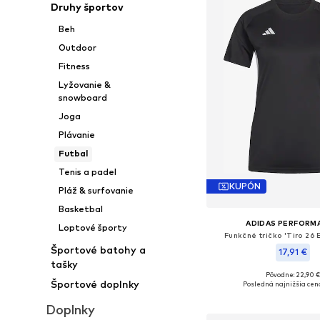
Druhy športov
Beh
Outdoor
Fitness
Lyžovanie &
snowboard
Joga
Plávanie
Futbal
Tenis a padel
KUPÓN
Pláž & surfovanie
Basketbal
ADIDAS PERFORM
Loptové športy
Funkčné tričko 'Tiro 26 
Športové batohy a
17,91 €
tašky
Pôvodne: 22,90 €
Športové doplnky
Posledná najnižšia cen
Pridať do koš
Doplnky