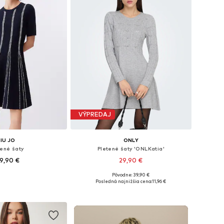
VÝPREDAJ
LIU JO
ONLY
tené šaty
Pletené šaty 'ONLKatia'
9,90 €
29,90 €
Pôvodne: 39,90 €
osti: XS, S, M, XL
Dostupné veľkosti: XS, S, M, L, XL
Posledná najnižšia cena:
11,96 €
 do košíka
Pridať do košíka