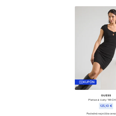
KUPÓN
GUESS
Pletené šaty 'MIC
125,10 €
Posledná najnižšia cena:
Dostupné veľkosti: XS,