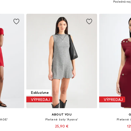
Posledná naj
íka
Pridať do košíka
Pridať
Exkluzívne
VÝPREDAJ
VÝPREDAJ
ABOUT YOU
TAGE'
Pletené šaty 'Ayana'
Pletené 
25,90 €
12