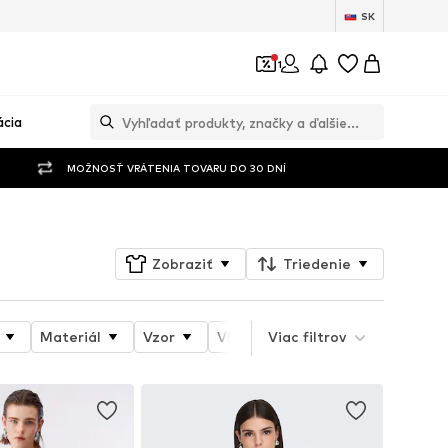
SK
1
ácia
MOŽNOSŤ VRÁTENIA TOVARU DO 30 DNÍ
Zobraziť
Triedenie
Materiál
Vzor
Vlastnosti produktu
Viac filtrov
Štýl