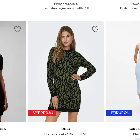
Pôvodne: 32,90 €
Pôvod
, M, L, XL
Dostupné veľkosti: S, M, L
Dostupné veľko
Posledná najnižšia cena:
10,36 €
Posledná najn
íka
Pridať do košíka
Pridať
VÝPREDAJ
KUPÓN
EANS
ONLY
KARL 
Pletené šaty 'ONLJENNI'
Ple