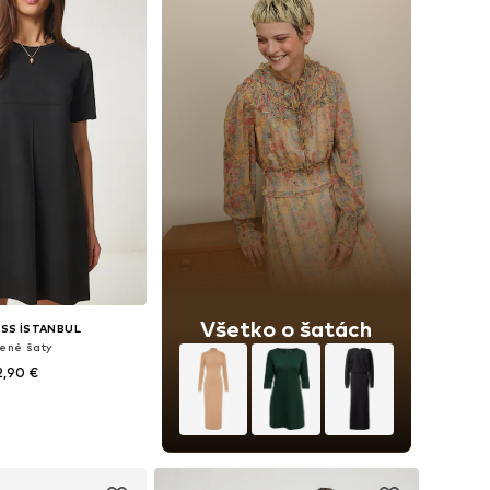
Všetko o šatách
SS İSTANBUL
tené šaty
2,90 €
veľkosti: XS-XL
 do košíka