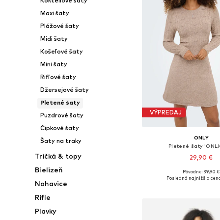
Kokteilové šaty
Maxi šaty
Plážové šaty
Midi šaty
Košeľové šaty
Mini šaty
Rifľové šaty
Džersejové šaty
Pletené šaty
VÝPREDAJ
Puzdrové šaty
Čipkové šaty
ONLY
Šaty na traky
Pletené šaty 'ONLK
Tričká & topy
29,90 €
Bielizeň
Pôvodne: 39,90 €
Dostupné veľkosti: XS, S
Posledná najnižšia cena
Nohavice
Pridať do koš
Rifle
Plavky