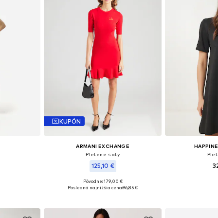
KUPÓN
ARMANI EXCHANGE
HAPPINE
Pletené šaty
Ple
125,10 €
3
Pôvodne: 179,00 €
, L, XL, XXL
Dostupné 
Dostupné veľkosti: S, M
Posledná najnižšia cena:
96,85 €
íka
Pridať
Pridať do košíka