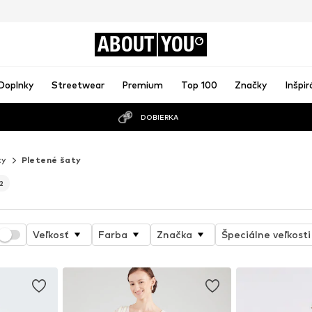
ABOUT
YOU
Doplnky
Streetwear
Premium
Top 100
Značky
Inšpir
DOBIERKA
ty
Pletené šaty
2
Veľkosť
Farba
Značka
Špeciálne veľkosti