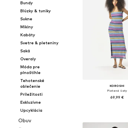
Bundy
Blúzky & tuniky
Sukne
Mikiny
Kabáty
Svetre & pleteniny
Saká
Overaly
Móda pre
plnoštíhle
Tehotenské
oblečenie
KOROSHI
Pletené šaty
Príležitosti
69,99 €
Exkluzívne
Dostupné veľkosti: XS, S, M
Upcyklácia
Pridať do koš
Obuv