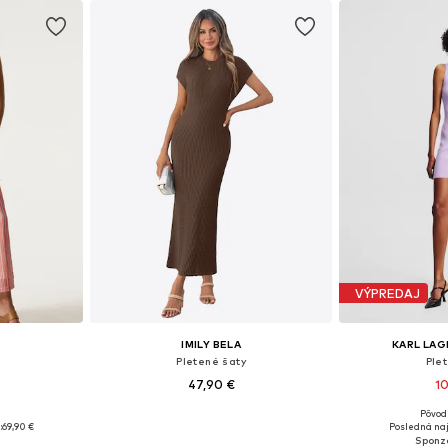
VÝPREDAJ
IMILY BELA
KARL LAG
Pletené šaty
Ple
47,90 €
10
Pôvod
, M, L, XL
Dostupné veľkosti: S, M, L, XL
Dostupné veľ
:
69,90 €
Posledná naj
íka
Pridať do košíka
Pridať