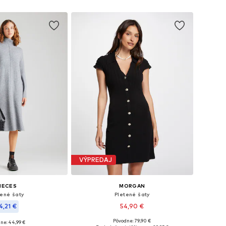
Pridať do košíka
VÝPREDAJ
IECES
MORGAN
tené šaty
Pletené šaty
4,21 €
54,90 €
Pôvodne: 79,90 €
ne: 44,99 €
Dostupné veľkosti: XS, S, M, L
kosti: S, M, L, XL