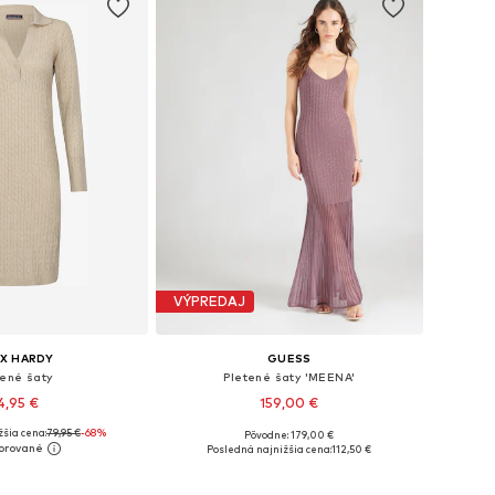
VÝPREDAJ
IX HARDY
GUESS
tené šaty
Pletené šaty 'MEENA'
4,95 €
159,00 €
šia cena:
+
3
79,95 €
-68%
Pôvodne: 179,00 €
kosti: S, M, L, XL
Dostupné veľkosti: XS, S, M, L
Posledná najnižšia cena:
112,50 €
 do košíka
Pridať do košíka