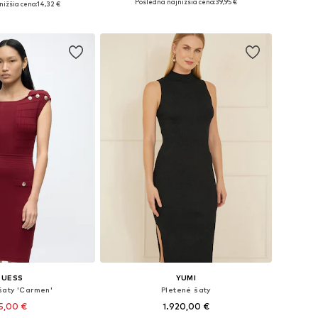
Posledná najnižšia cena:
39,95 €
nižšia cena:
14,32 €
Pridať do košíka
 do košíka
GUESS
YUMI
šaty 'Carmen'
Pletené šaty
5,00 €
1.920,00 €