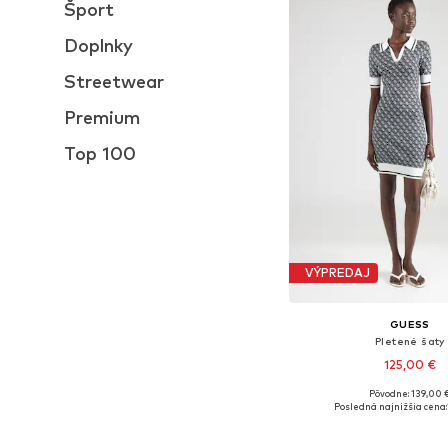
Šport
Doplnky
Streetwear
Premium
Top 100
VÝPREDAJ
GUESS
Pletené šaty
125,00 €
Pôvodne: 139,00 
Dostupné veľkosti: XS, S
Posledná najnižšia cena:
Pridať do koš