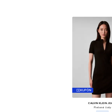
Dostupné veľkosti: XS, S
Pridať do koš
KUPÓN
CALVIN KLEIN J
Pletené šaty