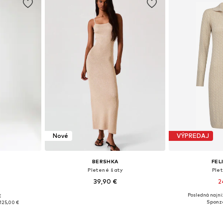
Nové
VÝPREDAJ
BERSHKA
FEL
Pletené šaty
Ple
39,90 €
2
Posledná najniž
€
, M, L, XL
Dostupné veľkosti: S, M, L
Dostupné veľ
125,00 €
íka
Pridať do košíka
Pridať