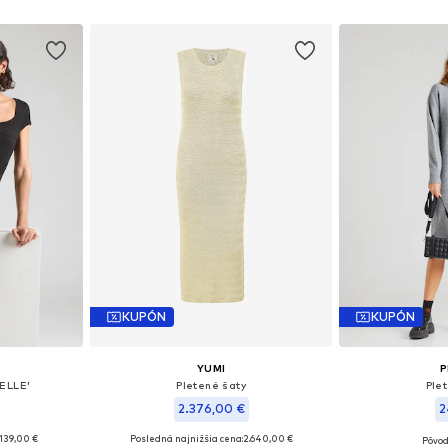
KUPÓN
KUPÓN
YUMI
P
HELLE'
Pletené šaty
Ple
2.376,00 €
2
139,00 €
Posledná najnižšia cena:
2.640,00 €
Pôvod
 S, M, L
Dostupné veľkosti: S, M, L
Dostupné veľ