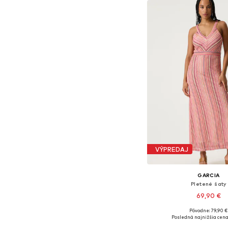
VÝPREDAJ
GARCIA
Pletené šaty
69,90 €
Pôvodne: 79,90 €
Dostupné veľkosti: XS, S
Posledná najnižšia cena
Pridať do koš