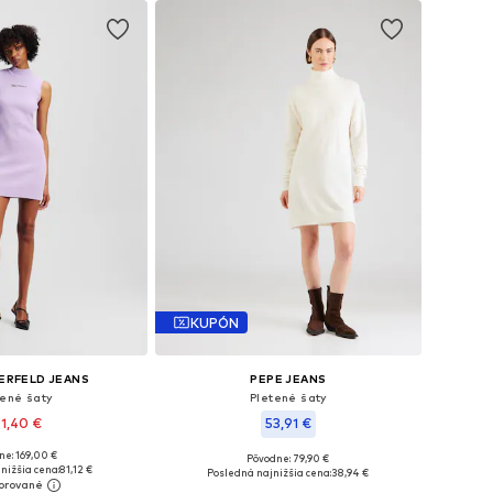
KUPÓN
ERFELD JEANS
PEPE JEANS
tené šaty
Pletené šaty
1,40 €
53,91 €
ne: 169,00 €
Pôvodne: 79,90 €
kosti: S, M, L, XL
Dostupné veľkosti: XS, S, M, L, XL
nižšia cena:
81,12 €
Posledná najnižšia cena:
38,94 €
 do košíka