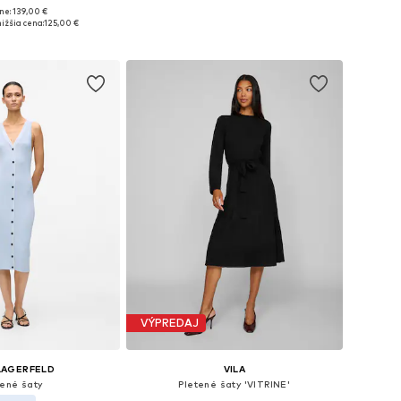
ne: 139,00 €
sti: XS, S, M, L, XL
Dostupné veľkosti: S, M, L
ižšia cena:
125,00 €
 do košíka
Pridať do košíka
VÝPREDAJ
LAGERFELD
VILA
tené šaty
Pletené šaty 'VITRINE'