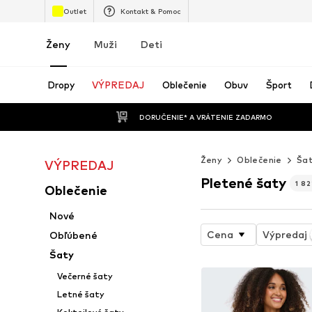
Outlet
Kontakt & Pomoc
Ženy
Muži
Deti
Dropy
VÝPREDAJ
Oblečenie
Obuv
Šport
 DORUČENIE* A VRÁTENIE ZADARMO
Ženy
Oblečenie
Ša
VÝPREDAJ
Pletené šaty
1 82
Oblečenie
Nové
Cena
Výpredaj
Obľúbené
Šaty
Večerné šaty
Letné šaty