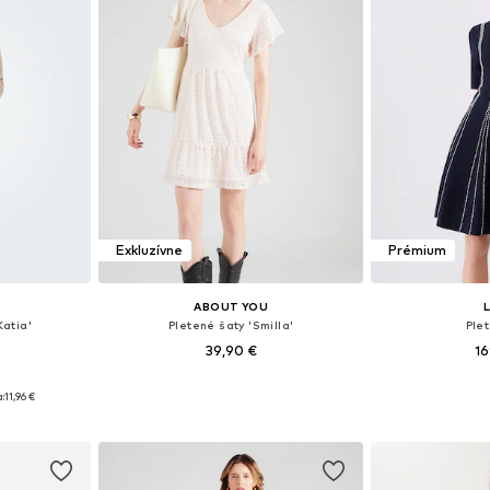
Exkluzívne
Prémium
ABOUT YOU
atia'
Pletené šaty 'Smilla'
Ple
39,90 €
16
, M, L, XL
Dostupné veľkosti: XS, S, M, L, XL, XXL
Dostupné veľk
:
11,96 €
íka
Pridať do košíka
Pridať