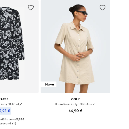
Nové
KAFFE
ONLY
šaty 'KAEvity'
Košeľové šaty 'ONLAime'
2,95 €
44,90 €
nižšia cena:
69,95 €
Dostupné v mnohých veľkostiach
nohých veľkostiach
Pridať do košíka