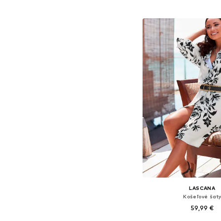
Dostupné veľkosti: 34, 36,
Pridať do koš
LASCANA
Košeľové šat
59,99 €