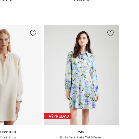
nohých veľkostiach
Dostupné veľkosti: 36, 38, 42, 46
 do košíka
Pridať do košíka
VÝPREDAJ
C O'POLO
YAS
ľové šaty
Košeľové šaty 'YASKaya'