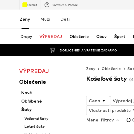
Outlet
Kontakt & Pomoc
Ženy
Muži
Deti
Dropy
VÝPREDAJ
Oblečenie
Obuv
Šport
 DORUČENIE* A VRÁTENIE ZADARMO
Ženy
Oblečenie
Ša
VÝPREDAJ
Košeľové šaty
(4
Oblečenie
Nové
Cena
Výpredaj
Obľúbené
Šaty
Vlastnosti produktu
Večerné šaty
Menej filtrov
Letné šaty