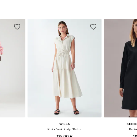
ľkostiach
Dostupné v mnohých veľkostiach
Dostupné v m
íka
Pridať do košíka
Pridať
L
WILLA
SEID
y
Košeľové šaty 'Kala'
Koše
125,00 €
11