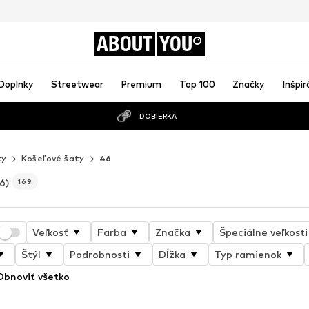
ABOUT
YOU
Doplnky
Streetwear
Premium
Top 100
Značky
Inšpir
DOBIERKA
ty
Košeľové šaty
46
6)
169
Veľkosť
Farba
Značka
Špeciálne veľkosti
Štýl
Podrobnosti
Dĺžka
Typ ramienok
Obnoviť všetko