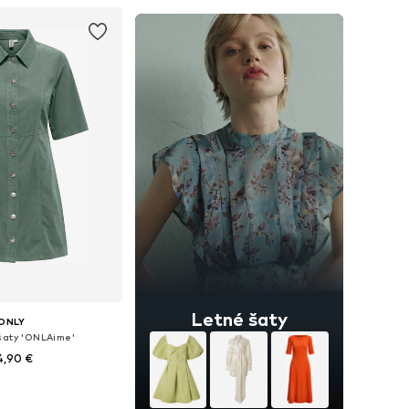
 do košíka
Letné šaty
ONLY
šaty 'ONLAime'
4,90 €
nohých veľkostiach