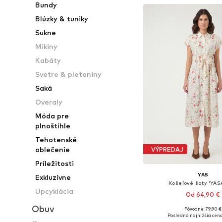
Bundy
Blúzky & tuniky
Sukne
Mikiny
Kabáty
Svetre & pleteniny
Saká
Overaly
Móda pre
plnoštíhle
Tehotenské
oblečenie
VÝPREDAJ
Príležitosti
YAS
Exkluzívne
Košeľové šaty 'YAS
Upcyklácia
Od 64,90 €
Obuv
Pôvodne: 79,90 €
Dostupné v mnohých ve
Posledná najnižšia cena