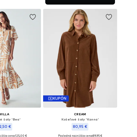
 do košíka
KUPÓN
WILLA
CREAM
é šaty 'Bea'
Košeľové šaty 'Kanna'
12,50 €
80,95 €
ižšia cena:
125,00 €
Posledná najnižšia cena:
89,95 €