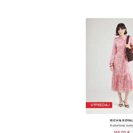
Dostupné v mnohých ve
Pridať do koš
VÝPREDAJ
RICH & ROYA
Košeľové šat
169,00 €