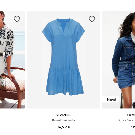
 42, 44, 46
Dostupné v mnohých veľkostiach
Dostupné veľko
íka
Pridať do košíka
Pridať
Nové
VIVANCE
TOM
y
Košeľové šaty
Košeľové 
34,99 €
11