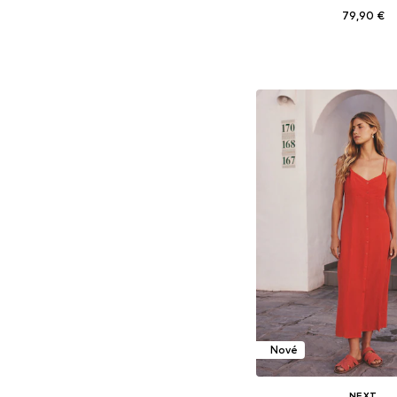
79,90 €
Dostupné v mnohých ve
Pridať do koš
Nové
NEXT