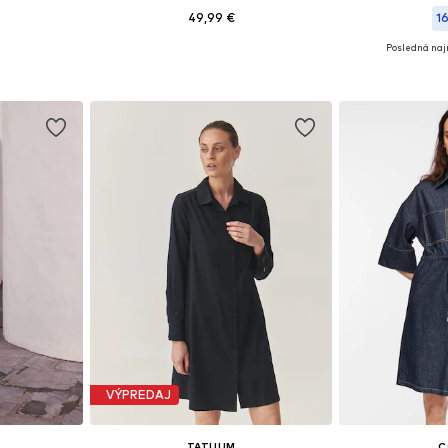
49,99 €
1
Posledná najn
ľkostiach
Dostupné v mnohých veľkostiach
Dostupné v m
íka
Pridať do košíka
Pridať
VÝPREDAJ
TATUUM
C