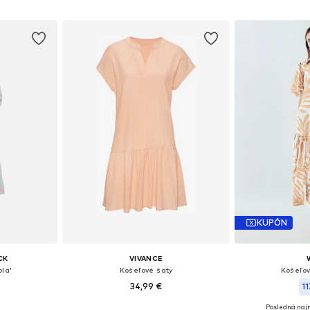
íka
Pridať do košíka
Pridať
KUPÓN
CK
VIVANCE
ola'
Košeľové šaty
Košeľov
34,99 €
1
Posledná najn