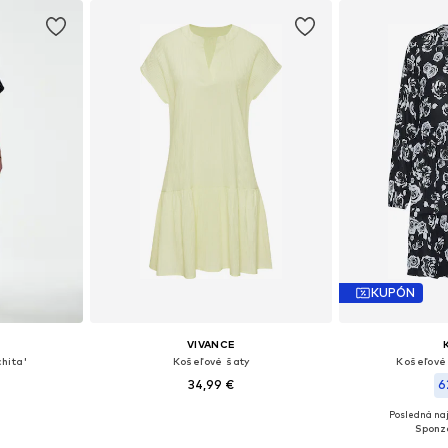
KUPÓN
VIVANCE
hita'
Košeľové šaty
Košeľové 
34,99 €
6
Posledná naj
6, 38, 46
Dostupné v mnohých veľkostiach
Dostupné v m
íka
Pridať do košíka