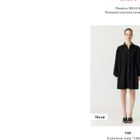
Pôvodne: 189,00 
Dostupné veľkosti: 46, 4
Posledná najnižšia cena
Pridať do koš
Nové
YAS
Košeľové šaty 'YAS