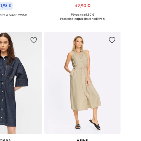
61,95 €
49,90 €
Pôvodne: 69,90 €
ižšia cena:
179,95 €
Dostupné v mnohých veľkostiach
nohých veľkostiach
Posledná najnižšia cena:
19,96 €
Pridať do košíka
 do košíka
OMMA
HEINE