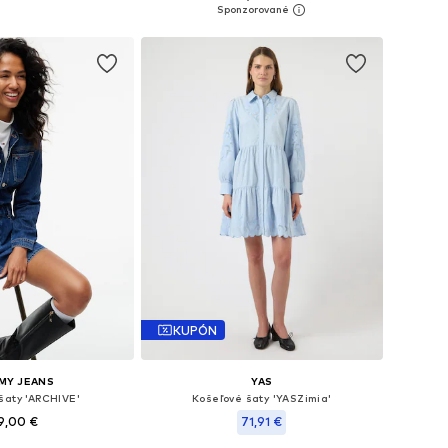
sti: 34, 36, 40, 46
Dostupné veľkosti: 34, 36, 38, 42, 46
 do košíka
Pridať do košíka
KUPÓN
MY JEANS
YAS
šaty 'ARCHIVE'
Košeľové šaty 'YASZimia'
9,00 €
71,91 €