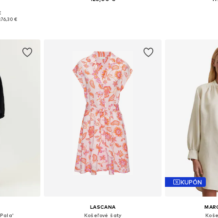
€
8, 50, 52
Dostupné veľkosti: 42, 46
Dostupné v m
:
76,30 €
íka
Pridať do košíka
Pridať
KUPÓN
LASCANA
MAR
Pala'
Košeľové šaty
Koše