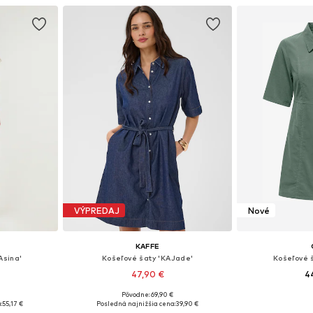
Pridať
VÝPREDAJ
Nové
KAFFE
Asina'
Košeľové šaty 'KAJade'
Košeľové 
47,90 €
4
Pôvodne: 69,90 €
ľkostiach
Dostupné veľkosti: 46
Dostupné v m
:
55,17 €
Posledná najnižšia cena:
39,90 €