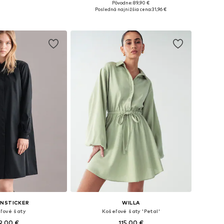
Pôvodne: 89,90 €
nohých veľkostiach
Dostupné veľkosti: 36, 38, 42, 44, 46
Posledná najnižšia cena:
31,96 €
 do košíka
Pridať do košíka
ENSTICKER
WILLA
ľové šaty
Košeľové šaty 'Petal'
9,00 €
115,00 €