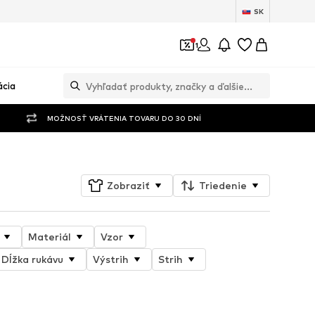
SK
1
ácia
MOŽNOSŤ VRÁTENIA TOVARU DO 30 DNÍ
Zobraziť
Triedenie
Materiál
Vzor
Dĺžka rukávu
Výstrih
Strih