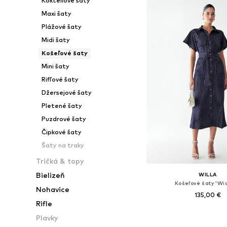
Kokteilové šaty
Maxi šaty
Plážové šaty
Midi šaty
Košeľové šaty
Mini šaty
Rifľové šaty
Džersejové šaty
Pletené šaty
Puzdrové šaty
Čipkové šaty
Šaty na traky
Tričká & topy
Bielizeň
WILLA
Košeľové šaty 'Wic
Nohavice
135,00 €
Rifle
Dostupné veľkosti: 34, 3
Plavky
Pridať do koš