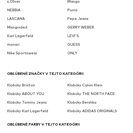
s.Oliver
Mango
NEBBIA
Puma
LASCANA
Pepe Jeans
Missguided
GERRY WEBER
Karl Lagerfeld
LEVI'S
monari
GUESS
Nike Sportswear
ONLY
OBĽÚBENÉ ZNAČKY V TEJTO KATEGÓRII
Klobúky Brixton
Klobúky Calvin Klein
Klobúky ABOUT YOU
Klobúky THE NORTH FACE
Klobúky Tommy Jeans
Klobúky Bershka
Klobúky Karl Lagerfeld
Klobúky ADIDAS ORIGINALS
OBĽÚBENÉ FARBY V TEJTO KATEGÓRII