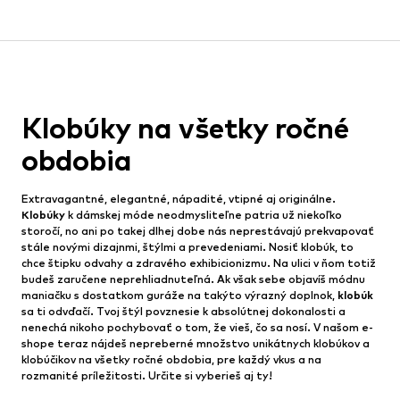
Klobúky na všetky ročné
obdobia
Extravagantné, elegantné, nápadité, vtipné aj originálne.
Klobúky
k dámskej móde neodmysliteľne patria už niekoľko
storočí, no ani po takej dlhej dobe nás neprestávajú prekvapovať
stále novými dizajnmi, štýlmi a prevedeniami. Nosiť klobúk, to
chce štipku odvahy a zdravého exhibicionizmu. Na ulici v ňom totiž
budeš zaručene neprehliadnuteľná. Ak však sebe objavíš módnu
maniačku s dostatkom guráže na takýto výrazný doplnok,
klobúk
sa ti odvďačí. Tvoj štýl povznesie k absolútnej dokonalosti a
nenechá nikoho pochybovať o tom, že vieš, čo sa nosí. V našom e-
shope teraz nájdeš nepreberné množstvo unikátnych klobúkov a
klobúčikov na všetky ročné obdobia, pre každý vkus a na
rozmanité príležitosti. Určite si vyberieš aj ty!