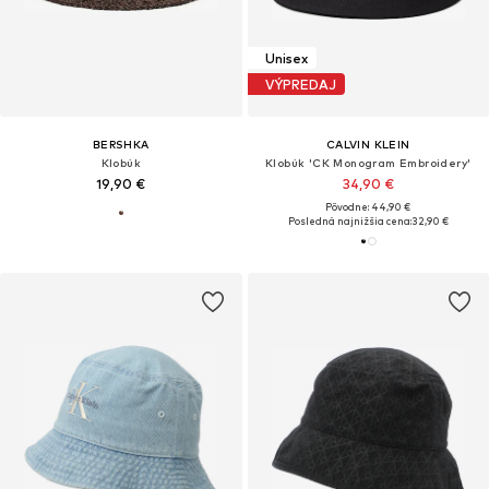
Unisex
VÝPREDAJ
BERSHKA
CALVIN KLEIN
Klobúk
Klobúk 'CK Monogram Embroidery'
19,90 €
34,90 €
Pôvodne: 44,90 €
Posledná najnižšia cena:
32,90 €