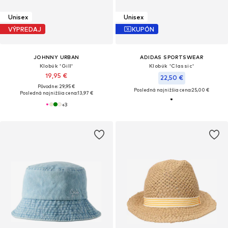
Unisex
Unisex
VÝPREDAJ
KUPÓN
JOHNNY URBAN
ADIDAS SPORTSWEAR
Klobúk 'Gill'
Klobúk 'Classic'
19,95 €
22,50 €
Pôvodne: 29,95 €
Posledná najnižšia cena:
25,00 €
Posledná najnižšia cena:
13,97 €
+
3