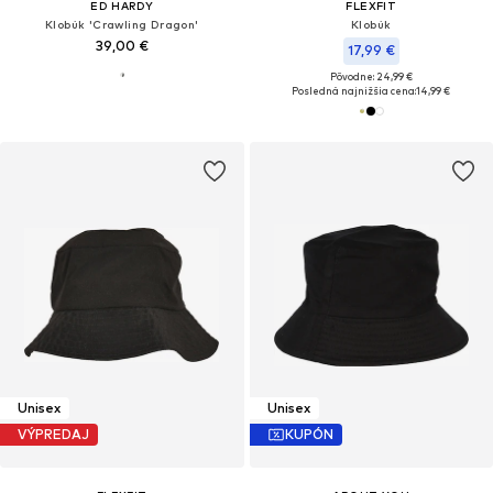
ED HARDY
FLEXFIT
Klobúk 'Crawling Dragon'
Klobúk
39,00 €
17,99 €
Pôvodne: 24,99 €
Posledná najnižšia cena:
14,99 €
Unisex
Unisex
VÝPREDAJ
KUPÓN