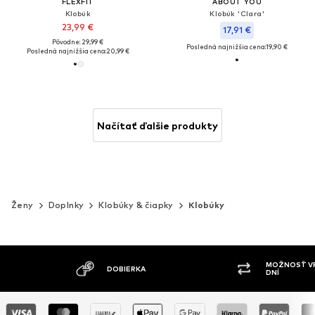
FLEXFIT
ABOUT YOU
Klobúk
Klobúk 'Clara'
23,99 €
17,91 €
Pôvodne: 29,99 €
Posledná najnižšia cena:
19,90 €
Posledná najnižšia cena:
20,99 €
Načítať ďalšie produkty
Ženy
Doplnky
Klobúky & čiapky
Klobúky
MOŽNOSŤ VRÁTENIA TOVARU DO 30
ŠIR
DNÍ