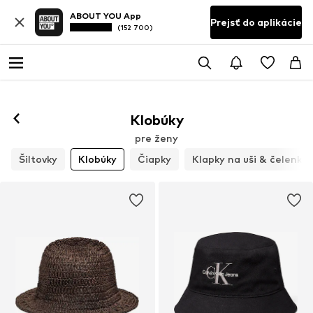
ABOUT YOU App
Prejsť do aplikácie
(152 700)
Klobúky
pre ženy
Šiltovky
Klobúky
Čiapky
Klapky na uši & čelenky