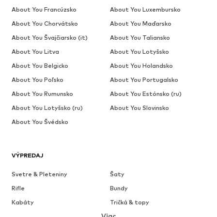
About You Francúzsko
About You Luxembursko
About You Chorvátsko
About You Maďarsko
About You Švajčiarsko (it)
About You Taliansko
About You Litva
About You Lotyšsko
About You Belgicko
About You Holandsko
About You Poľsko
About You Portugalsko
About You Rumunsko
About You Estónsko (ru)
About You Lotyšsko (ru)
About You Slovinsko
About You Švédsko
VÝPREDAJ
Svetre & Pleteniny
Šaty
Rifle
Bundy
Kabáty
Tričká & topy
Viac
Nohavice
Bielizeň