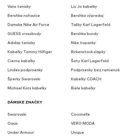
Vans tenisky
Liu Jo kabelky
Bershka nohavice
Bershka výpredaj
Damske Nike Air Force
Tašky Karl Lagerfeld
GUESS crossbody
Bershka bundy
Adidas tenisky
Nike topanky
Kabelky Tommy Hilfiger
Birkenstock slapky
Cierne kabelky
Šaty Karl Lagerfeld
Lindex podprsenky
Podprsenky bez ramienok
Šperky Swarovski
Kabelky COACH
Michael Kors kabelky
Biele kabelky
DÁMSKE ZNAČKY
Swarovski
Coccinelle
Oasis
VERO MODA
Under Armour
Unique