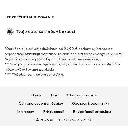
Saká
Overaly
Móda pre plnoštíhle
Tehotenské oblečenie
BEZPEČNÉ NAKUPOVANIE
Príležitosti
Exkluzívne
Upcyklácia
Tvoje dáta sú u nás v bezpečí
OBUV
*Doručenie je pri objednávkach od 24,90 € zadarmo, inak sa na
Nové
Obľúbené
objednávku vzťahujú poplatky za doručenie a služby vo výške 2,90 €.
Najnižšia cena za posledných 30 dní pred znížením ceny.
Tenisky
Členkové čižmy
****Bezplatne zo všetkých slovenských sietí. Pri volaní zo zahraničia
Topánky na vysokom podpätku
Čižmy
môžu byť účtované poplatky.
******Všetky ceny sú vrátane DPH.
Sandále
Poltopánky
Športová obuv
Baleríny
Šľapky
Papuče
O nás
Tlač
Otvorené pozície
Exkluzívne
Ochrana osobných údajov
Obchodné podmienky
Impresum
Prístupnosť
Bezpečnosť produktu
ŠPORT
© 2026 ABOUT YOU SE & Co. KG
Športové oblečenie
Druhy športov