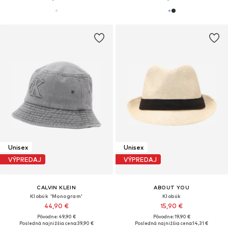
Unisex
Unisex
VÝPREDAJ
VÝPREDAJ
CALVIN KLEIN
ABOUT YOU
Klobúk 'Monogram'
Klobúk
44,90 €
15,90 €
Pôvodne: 49,90 €
Pôvodne: 19,90 €
Posledná najnižšia cena:
39,90 €
Posledná najnižšia cena:
14,31 €