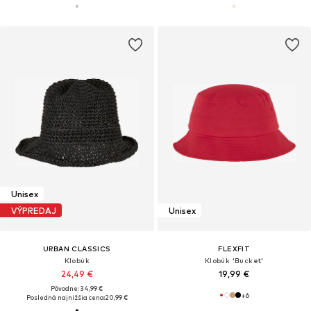
Unisex
VÝPREDAJ
Unisex
URBAN CLASSICS
FLEXFIT
Klobúk
Klobúk 'Bucket'
24,49 €
19,99 €
Pôvodne: 34,99 €
+
6
Posledná najnižšia cena:
20,99 €