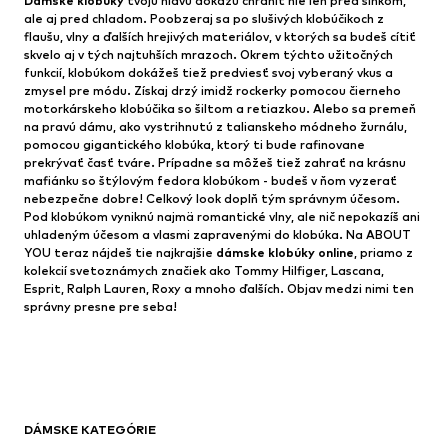
Dámske klobúky
tvoju hlavu dokážu chrániť nie len pred slnkom,
ale aj pred chladom. Poobzeraj sa po slušivých klobúčikoch z
flaušu, vlny a ďalších hrejivých materiálov, v ktorých sa budeš cítiť
skvelo aj v tých najtuhších mrazoch. Okrem týchto užitočných
funkcií, klobúkom dokážeš tiež predviesť svoj vyberaný vkus a
zmysel pre módu. Získaj drzý imidž rockerky pomocou čierneho
motorkárskeho klobúčika so šiltom a retiazkou. Alebo sa premeň
na pravú dámu, ako vystrihnutú z talianskeho módneho žurnálu,
pomocou gigantického klobúka, ktorý ti bude rafinovane
prekrývať časť tváre. Prípadne sa môžeš tiež zahrať na krásnu
mafiánku so štýlovým fedora klobúkom - budeš v ňom vyzerať
nebezpečne dobre! Celkový look doplň tým správnym účesom.
Pod klobúkom vyniknú najmä romantické vlny, ale nič nepokazíš ani
uhladeným účesom a vlasmi zapravenými do klobúka. Na ABOUT
YOU teraz nájdeš tie najkrajšie
dámske klobúky online
, priamo z
kolekcií svetoznámych značiek ako Tommy Hilfiger, Lascana,
Esprit, Ralph Lauren, Roxy a mnoho ďalších. Objav medzi nimi ten
správny presne pre seba!
DÁMSKE KATEGÓRIE