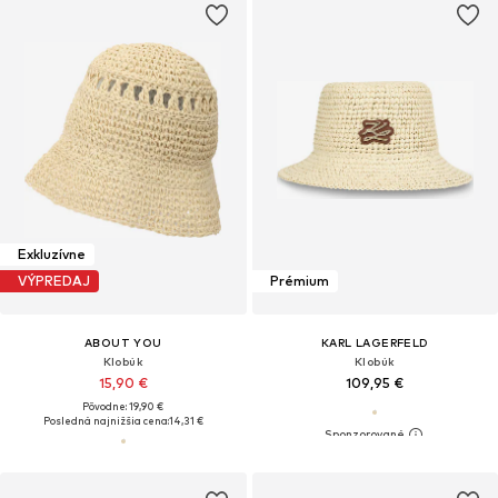
Exkluzívne
VÝPREDAJ
Prémium
ABOUT YOU
KARL LAGERFELD
Klobúk
Klobúk
15,90 €
109,95 €
Pôvodne: 19,90 €
Posledná najnižšia cena:
14,31 €