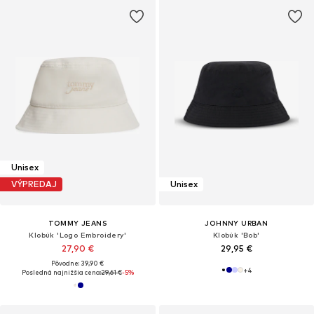
Unisex
VÝPREDAJ
Unisex
TOMMY JEANS
JOHNNY URBAN
Klobúk 'Logo Embroidery'
Klobúk 'Bob'
27,90 €
29,95 €
Pôvodne: 39,90 €
+
4
Posledná najnižšia cena:
29,61 €
-5%