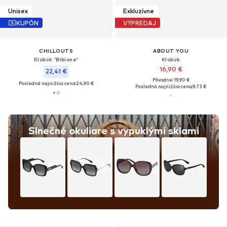
Unisex
Exkluzívne
KUPÓN
VÝPREDAJ
CHILLOUTS
ABOUT YOU
Klobúk 'Bibione'
Klobúk
16,90 €
22,41 €
Pôvodne: 19,90 €
Posledná najnižšia cena:
24,90 €
Posledná najnižšia cena:
9,73 €
Slnečné okuliare s vypuklými sklami