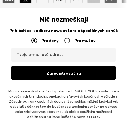
Nič nezmeškaj!
Prihlásiť sa k odberu newslettera a špeciálnych ponúk
Pre ženy
Pre mužov
Tvoja e-mailová adresa
Zaregistrovať sa
Mám záujem dostávať od spoločnosti ABOUT YOU newslettre o
aktuálnych trendoch, ponukách a zľavových kupónoch v súlade s
Zásady ochrany osobných údajov
. Svoj súhlas môžeš kedykoľvek
odvolať s účinnosťou do budúcnosti zaslaním správy na adresu
zakaznickyservis@aboutyou.sk
alebo použitím možnosti
odhlásenia na konci každého newslettera.