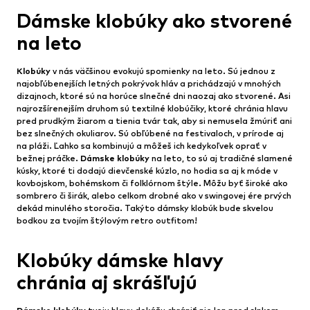
Dámske klobúky ako stvorené
na leto
Klobúky
v nás väčšinou evokujú spomienky na leto. Sú jednou z
najobľúbenejších letných pokrývok hláv a prichádzajú v mnohých
dizajnoch, ktoré sú na horúce slnečné dni naozaj ako stvorené. Asi
najrozšírenejším druhom sú textilné klobúčiky, ktoré chránia hlavu
pred prudkým žiarom a tienia tvár tak, aby si nemusela žmúriť ani
bez slnečných okuliarov. Sú obľúbené na festivaloch, v prírode aj
na pláži. Ľahko sa kombinujú a môžeš ich kedykoľvek oprať v
bežnej práčke.
Dámske klobúky
na leto, to sú aj tradičné slamené
kúsky, ktoré ti dodajú dievčenské kúzlo, no hodia sa aj k móde v
kovbojskom, bohémskom či folklórnom štýle. Môžu byť široké ako
sombrero či širák, alebo celkom drobné ako v swingovej ére prvých
dekád minulého storočia. Takýto dámsky klobúk bude skvelou
bodkou za tvojím štýlovým retro outfitom!
Klobúky dámske hlavy
chránia aj skrášľujú