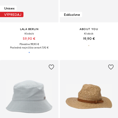
Unisex
VÝPREDAJ
Exkluzívne
LALA BERLIN
ABOUT YOU
Klobúk
Klobúk
59,90 €
19,90 €
Pôvodne: 99,90 €
Posledná najnižšia cena:
47,92 €