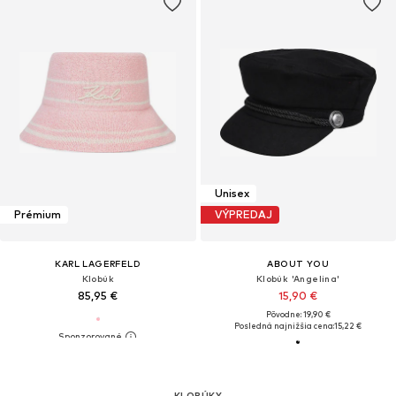
Unisex
Prémium
VÝPREDAJ
KARL LAGERFELD
ABOUT YOU
Klobúk
Klobúk 'Angelina'
85,95 €
15,90 €
Pôvodne: 19,90 €
Posledná najnižšia cena:
15,22 €
KLOBÚKY