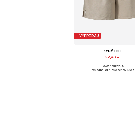
VÝPREDAJ
SCHÖFFEL
59,90 €
Pôvodne: 89,95 €
Dostupné veľkosti: XS
Posledná najnižšia cena:
23,96 €
Pridať do košíka