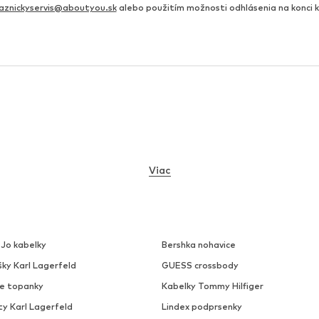
aznickyservis@aboutyou.sk
alebo použitím možnosti odhlásenia na konci
Viac
 Jo kabelky
Bershka nohavice
šky Karl Lagerfeld
GUESS crossbody
ke topanky
Kabelky Tommy Hilfiger
ty Karl Lagerfeld
Lindex podprsenky