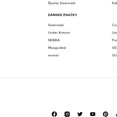
Šperky Swarovski
Ka
DÁMSKE ZNAČKY
Swarovski
Coc
Under Armour
Un
NEBBIA
Pu
Missguided
GE
monari
GU