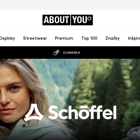
ABOUT
YOU
Doplnky
Streetwear
Premium
Top 100
Značky
Inšpir
DOBIERKA