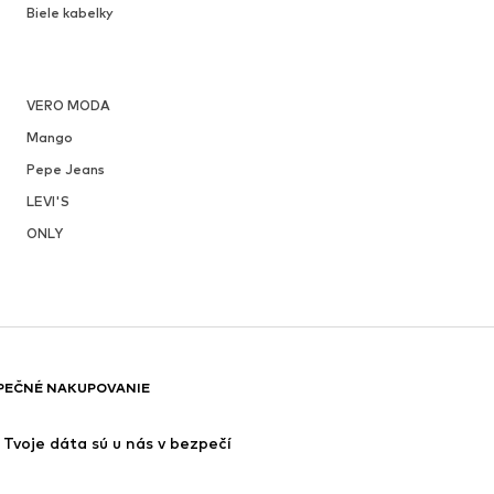
Biele kabelky
VERO MODA
Mango
Pepe Jeans
LEVI'S
ONLY
PEČNÉ NAKUPOVANIE
Tvoje dáta sú u nás v bezpečí