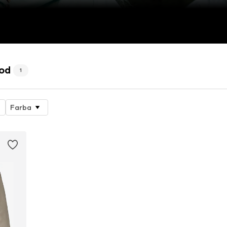
hod
1
Farba