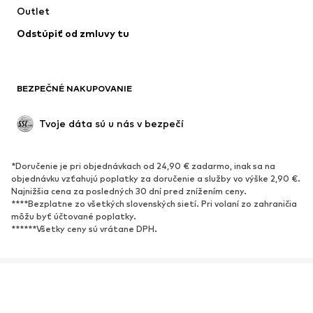
Outlet
Kabáty
Sukne
Odstúpiť od zmluvy tu
Plavky
Mikiny
Saká
Overaly
Móda pre plnoštíhle
Tehotenské oblečenie
BEZPEČNÉ NAKUPOVANIE
Príležitosti
Exkluzívne
Upcyklácia
Tvoje dáta sú u nás v bezpečí
OBUV
*Doručenie je pri objednávkach od 24,90 € zadarmo, inak sa na
Nové
Obľúbené
objednávku vzťahujú poplatky za doručenie a služby vo výške 2,90 €.
Najnižšia cena za posledných 30 dní pred znížením ceny.
Tenisky
Členkové čižmy
****Bezplatne zo všetkých slovenských sietí. Pri volaní zo zahraničia
Topánky na vysokom podpätku
Čižmy
môžu byť účtované poplatky.
******Všetky ceny sú vrátane DPH.
Sandále
Poltopánky
Športová obuv
Baleríny
Šľapky
Papuče
O nás
Tlač
Otvorené pozície
Exkluzívne
Ochrana osobných údajov
Obchodné podmienky