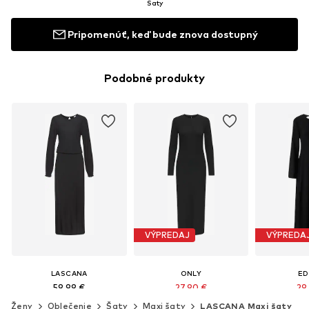
Šaty
Pripomenúť, keď bude znova dostupný
Podobné produkty
VÝPREDAJ
VÝPREDA
LASCANA
ONLY
ED
59,99 €
27,90 €
29
Pôvodne: 34,90 €
Pôvodn
Ženy
Oblečenie
Šaty
Maxi šaty
LASCANA Maxi šaty