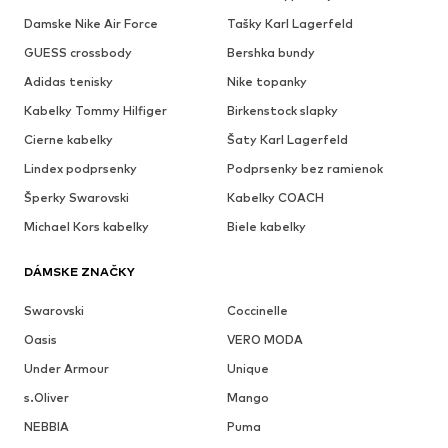
Damske Nike Air Force
Tašky Karl Lagerfeld
GUESS crossbody
Bershka bundy
Adidas tenisky
Nike topanky
Kabelky Tommy Hilfiger
Birkenstock slapky
Cierne kabelky
Šaty Karl Lagerfeld
Lindex podprsenky
Podprsenky bez ramienok
Šperky Swarovski
Kabelky COACH
Michael Kors kabelky
Biele kabelky
DÁMSKE ZNAČKY
Swarovski
Coccinelle
Oasis
VERO MODA
Under Armour
Unique
s.Oliver
Mango
NEBBIA
Puma