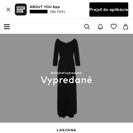
ABOUT YOU App
Prejsť do aplikácie
(152 700)
Bohužiaľ vypredané
Vypredané
LASCANA