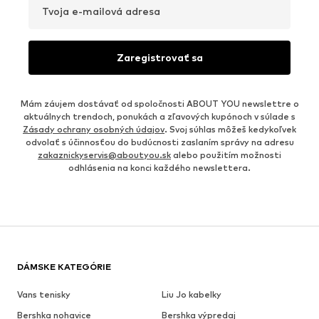
Tvoja e-mailová adresa
Zaregistrovať sa
Mám záujem dostávať od spoločnosti ABOUT YOU newslettre o
aktuálnych trendoch, ponukách a zľavových kupónoch v súlade s
Zásady ochrany osobných údajov
. Svoj súhlas môžeš kedykoľvek
odvolať s účinnosťou do budúcnosti zaslaním správy na adresu
zakaznickyservis@aboutyou.sk
alebo použitím možnosti
odhlásenia na konci každého newslettera.
DÁMSKE KATEGÓRIE
Vans tenisky
Liu Jo kabelky
Bershka nohavice
Bershka výpredaj