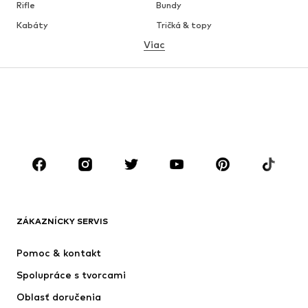
Rifle
Bundy
Kabáty
Tričká & topy
Viac
Nohavice
Bielizeň
Sukne
Blúzky & tuniky
Mikiny
Saká
Plavky
Overaly
Móda pre plnoštíhle
Tehotenské oblečenie
Obuv
Sport
Doplnky
Premium
OBLEČENIE
ZÁKAZNÍCKY SERVIS
Nové
Obľúbené
Šaty
Rifle
Pomoc & kontakt
Tričká & topy
Nohavice
Spolupráce s tvorcami
Bundy
Svetre & pleteniny
Oblasť doručenia
Bielizeň
Blúzky & tuniky