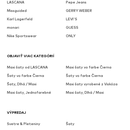
LASCANA
Pepe Jeans
Missguided
GERRY WEBER
Karl Lagerfeld
LEVI'S
monari
GUESS
Nike Sportswear
ONLY
OBJAVIŤ VIAC KATEGÓRIÍ
Maxi šaty od LASCANA
Maxi šaty vo farbe Čierna
Šaty vo farbe Čierna
Šaty vo farbe Čierna
Šaty, Dlhá / Maxi
Maxi šaty vyrobené z Viskóza
Maxi šaty, Jednofarebné
Maxi šaty, Dlhá / Maxi
VÝPREDAJ
Svetre & Pleteniny
Šaty