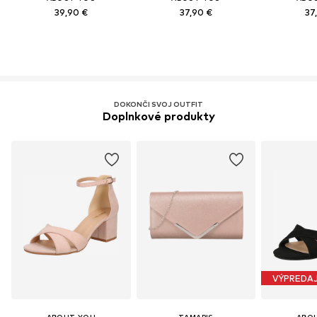
39,90 €
37,90 €
37
DOKONČI SVOJ OUTFIT
Doplnkové produkty
VÝPREDA