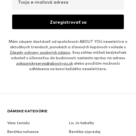
Tvoja e-mailová adresa
Zaregistrovať sa
Mám záujem dostávať od spoločnosti ABOUT YOU newslettre o
aktuálnych trendoch, ponukách a zľavových kupónoch v súlade s
Zásady ochrany osobných údajov
. Svoj súhlas môžeš kedykoľvek
odvolať s účinnosťou do budúcnosti zaslaním správy na adresu
zakaznickyservis@aboutyou.sk
alebo použitím možnosti
odhlásenia na konci každého newslettera.
DÁMSKE KATEGÓRIE
Vans tenisky
Liu Jo kabelky
Bershka nohavice
Bershka výpredaj