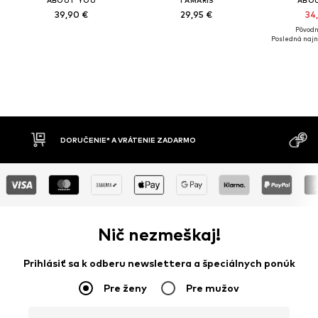
ABOUT YOU
TAMARIS
ABO
39,90 €
29,95 €
34
Pôvodn
Posledná najni
DORUČENIE* A VRÁTENIE ZADARMO
Nič nezmeškaj!
Prihlásiť sa k odberu newslettera a špeciálnych ponúk
Pre ženy
Pre mužov