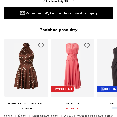
Kokteilové šaty 'Dilara'
Pripomenúť, keď bude znova dostupný
Podobné produkty
VÝPREDAJ
KUPÓN
ORIMEI BY VICTORIA SWAROVSKI
MORGAN
ABO
74,90 €
84,90 €
35
Pôvodne: 99,90 €
lečenie
Šaty
Kokteilové šaty
ABOUT YOU Kokteilové šaty
Posledná najni