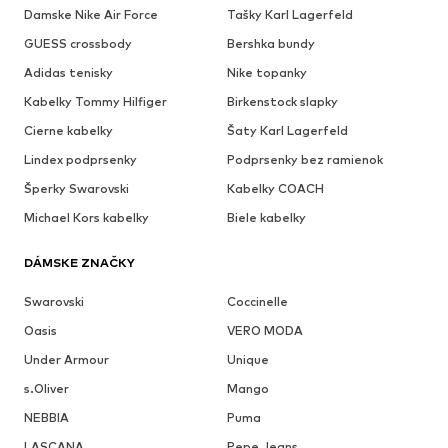
Damske Nike Air Force
Tašky Karl Lagerfeld
GUESS crossbody
Bershka bundy
Adidas tenisky
Nike topanky
Kabelky Tommy Hilfiger
Birkenstock slapky
Cierne kabelky
Šaty Karl Lagerfeld
Lindex podprsenky
Podprsenky bez ramienok
Šperky Swarovski
Kabelky COACH
Michael Kors kabelky
Biele kabelky
DÁMSKE ZNAČKY
Swarovski
Coccinelle
Oasis
VERO MODA
Under Armour
Unique
s.Oliver
Mango
NEBBIA
Puma
LASCANA
Pepe Jeans