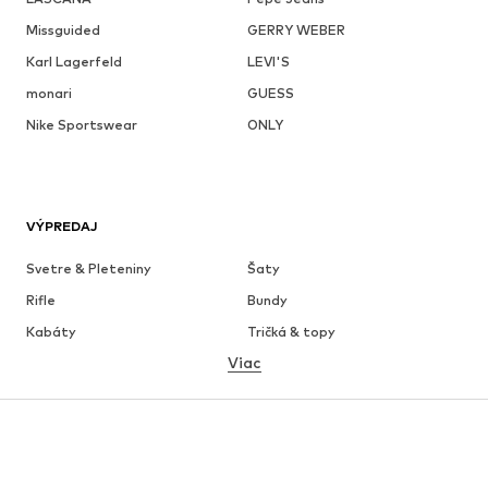
Missguided
GERRY WEBER
Karl Lagerfeld
LEVI'S
monari
GUESS
Nike Sportswear
ONLY
VÝPREDAJ
Svetre & Pleteniny
Šaty
Rifle
Bundy
Kabáty
Tričká & topy
Viac
Nohavice
Bielizeň
Sukne
Blúzky & tuniky
Mikiny
Saká
Plavky
Overaly